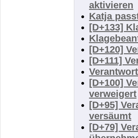
einfordern
aktivieren
Katja pass
[D+133] K
Klagebean
[D+120] Ve
[D+111] Ve
Verantwort
[D+100] V
verweigert
[D+95] Ve
versäumt