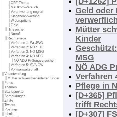
Systemge
ORF-Thema
Maulkorb-Versuch
[D+1262] P
Verantwortung negiert
Klagebeantwortung
Geld oder 
Widersprüche
Ziele
verwerflic
Hilfesuche
Notruf
Mütter sch
Rechtswege
Verfahren 1: Wr JWG
Kinder
Verfahren 2: NÖ SHG
Verfahren 3: NÖ MSG
Geschützt:
Verfahren 4: NÖ ADG
NÖ ADG Prüfungsersuchen
MSG
Verfahren 5: SVA GW
Volksanwaltschaft
NÖ ADG Pr
Verantwortung
Mütter schwerstbehinderter Kinder
Fotos
Verfahren
Themen
Standpunkte
Pflege in 
Bemerkungen
Zitate
[D+365] Pf
Tweets
Postings
trifft Rech
Inhalt