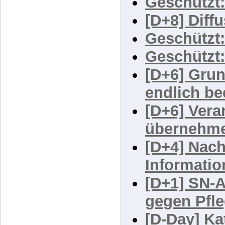
NÖ Betreu
Geschützt:
[D+8] Diff
Geschützt:
Geschützt
[D+6] Gru
endlich b
[D+6] Vera
übernehm
[D+4] Nach
Informatio
[D+1] SN-A
gegen Pfl