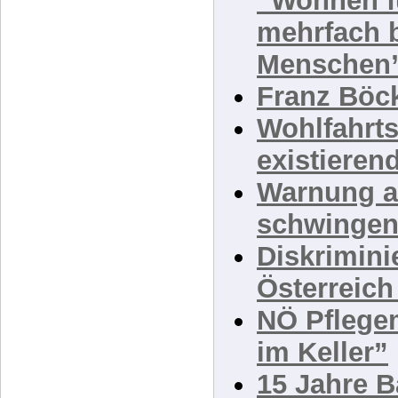
Anfrage zu
“Wohnen fü
mehrfach b
Menschen
Franz Böc
Wohlfahrts
existieren
Warnung a
schwingen
Diskrimini
Österreich
NÖ Pflege
im Keller”