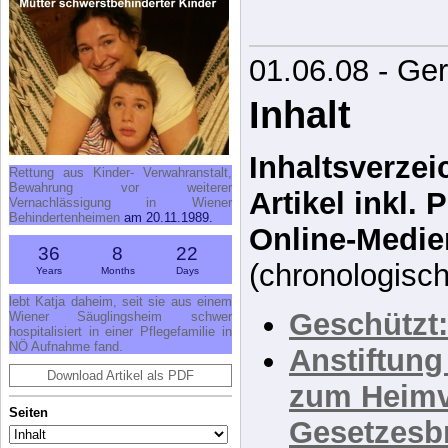
—
Bertolt Bre
01.06.08 - Ge
Inhalt
Rettung aus Kinder- Verwahranstalt,
Bewahrung vor weiterer
Inhaltsverzeic
Vernachlässigung in Wiener
Behindertenheimen
am 20.11.1989.
Artikel inkl.
36
8
22
Online-Medie
Years
Months
Days
lebt Katja daheim, seit sie aus einem
(chronologisch 
Wiener Säuglingsheim schwer
hospitalisiert in einer Pflegefamilie in
NÖ Aufnahme fand.
Geschützt: 
Download Artikel als PDF
Anstiftung
Seiten
zum Heimv