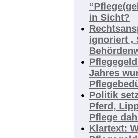
15 Jahre 
“Pflege(ge
in Sicht?
Rechtsans
ignoriert ,
Behördenw
Pflegegel
Jahres wur
Pflegebedü
Politik set
Pferd, Lip
Pflege da