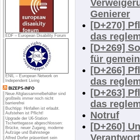
[D+271] Gr
Verweiger
Genierer
[D+270] Pf
EDF – European Disability Forum
das reglem
[D+269] So
für gemein
ENIL – European Network on
[D+266] Pf
Independent Living
BIZEPS-INFO
das reglem
Neue Altglassammelbehälter sind
großteils immer noch nicht
[D+263] Pf
barrierefrei
Buchtipp: Hinfallen ist erlaubt.
das reglem
Aufstehen ist Pflicht!
Upgrade der U6-Station
Tscherttegasse abgeschlossen:
Notruf
Brücke, neuer Zugang, moderne
Aufzüge und Bahnsteige
[D+260] Un
Alfred Dorfer präsentiert sein