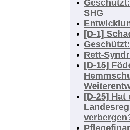
JWG
Geschützt:
SHG
Entwicklu
[D-1] Scha
Geschützt
Rett-Synd
[D-15] Föd
Hemmschuh
Weiterent
[D-25] Hat
Landesreg
verbergen