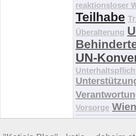
Subsidiarität
Su
reaktionsloser
Teilhabe
Tr
U
Überalterung
Behindert
UN-Konve
Unterhaltspflich
Unterstützun
Verantwortu
Wie
Vorsorge