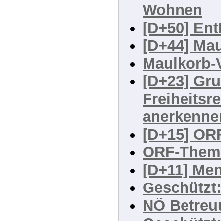
Geschützt:
Wohnen
[D+50] En
[D+44] Ma
Maulkorb-
[D+23] Gr
Freiheitsr
anerkenne
[D+15] OR
ORF-Them
[D+11] Me
Geschützt: