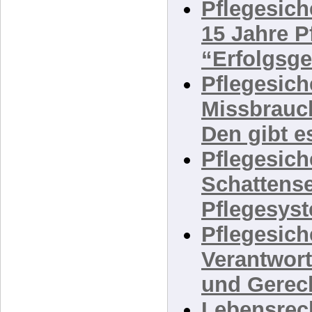
Gerechtigke
Pflegesich
15 Jahre P
“Erfolgsg
Pflegesich
Missbrauc
Den gibt e
Pflegesich
Schattense
Pflegesys
Pflegesich
Verantwor
und Gerec