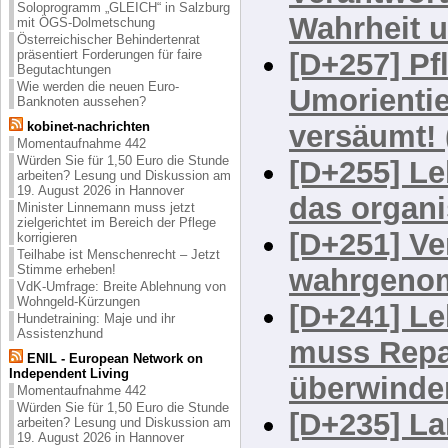
Soloprogramm „GLEICH“ in Salzburg
Verantwort
mit ÖGS-Dolmetschung
Österreichischer Behindertenrat
Wahrheit u
präsentiert Forderungen für faire
Begutachtungen
Wie werden die neuen Euro-
[D+257] Pf
Banknoten aussehen?
Umorientie
kobinet-nachrichten
Momentaufnahme 442
Würden Sie für 1,50 Euro die Stunde
versäumt! 
arbeiten? Lesung und Diskussion am
19. August 2026 in Hannover
[D+255] Le
Minister Linnemann muss jetzt
zielgerichtet im Bereich der Pflege
das organ
korrigieren
Teilhabe ist Menschenrecht – Jetzt
Stimme erheben!
[D+251] V
VdK-Umfrage: Breite Ablehnung von
Wohngeld-Kürzungen
wahrgeno
Hundetraining: Maje und ihr
Assistenzhund
[D+241] Le
ENIL - European Network on
Independent Living
muss Repa
Momentaufnahme 442
Würden Sie für 1,50 Euro die Stunde
überwinde
arbeiten? Lesung und Diskussion am
19. August 2026 in Hannover