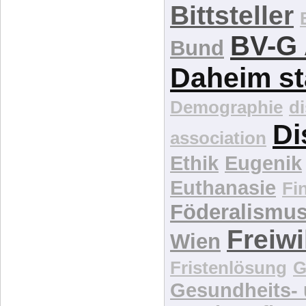
Betreuung
Bittsteller
BV-G 
Bund
Daheim st
Demographie
d
Di
association
Ethik
Eugenik
Euthanasie
Fi
Föderalismu
Freiwi
Wien
Fristenlösung
G