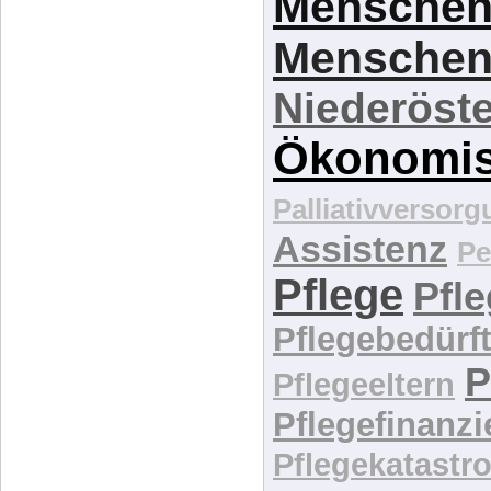
Menschenpfli
Menschen
Menschen
Niederöste
Ökonomi
Palliativversor
Assistenz
Pe
Pflege
Pfl
Pflegebedürft
P
Pflegeeltern
Pflegefinanz