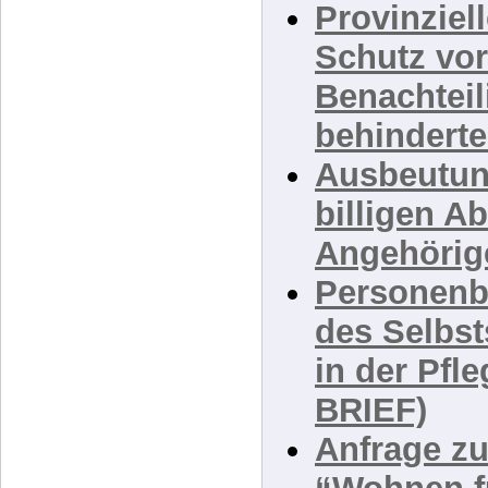
behindert
Provinziel
Schutz vor
Benachtei
behindert
Ausbeutun
billigen A
Angehörige
Personenb
des Selbst
in der Pf
BRIEF)