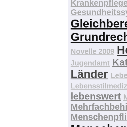
Gesundheits-
Krankenpfleg
Gesundheitss
Gleichber
Grundrec
H
Novelle 2009
Kat
Jugendamt
Länder
Lebe
Lebensstilmediz
lebenswert
Mehrfachbeh