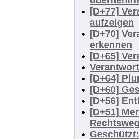
[D+79] Ve
übernehm
[D+77] Ve
aufzeigen
[D+70] Ve
erkennen
[D+65] Ve
Verantwor
[D+64] Plu
[D+60] Ges
[D+56] En
[D+51] Me
Rechtsweg