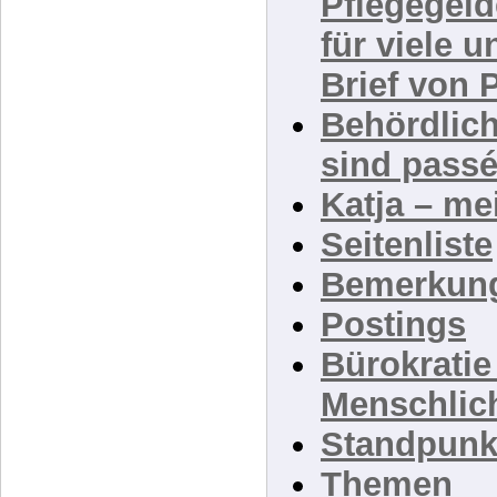
Klartext: 
Pflegegel
für viele 
Brief von 
Behördlic
sind passé
Katja – me
Seitenliste
Bemerkun
Postings
Bürokratie 
Menschlic
Standpunk