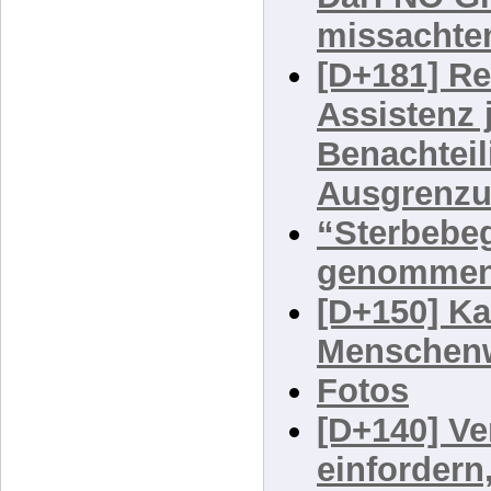
Darf NÖ G
missachte
[D+181] Re
Assistenz 
Benachtei
Ausgrenzu
“Sterbebeg
genomme
[D+150] K
Menschenw
Fotos
[D+140] V