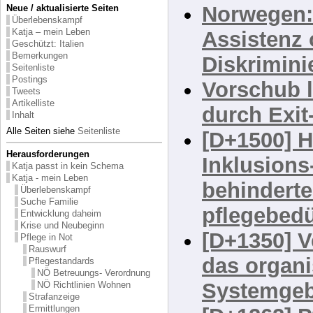
Gesetzesb
Neue / aktualisierte Seiten
Überlebenskampf
Katja – mein Leben
Norwegen:
Geschützt: Italien
Bemerkungen
Assistenz
Seitenliste
Postings
Diskrimin
Tweets
Artikelliste
Vorschub 
Inhalt
Alle Seiten siehe
Seitenliste
durch Exit
Herausforderungen
[D+1500] H
Katja passt in kein Schema
Katja - mein Leben
Inklusions
Überlebenskampf
Suche Familie
behinderte
Entwicklung daheim
Krise und Neubeginn
pflegebed
Pflege in Not
Rauswurf
[D+1350] V
Pflegestandards
NÖ Betreuungs- Verordnung
das organi
NÖ Richtlinien Wohnen
Strafanzeige
Ermittlungen