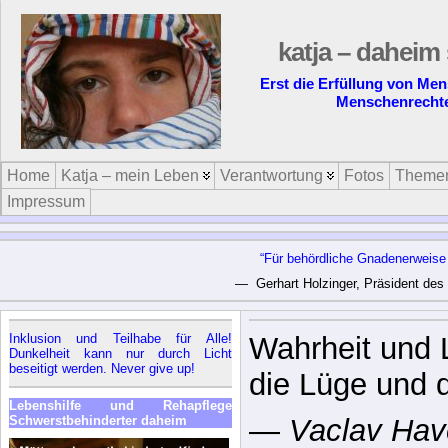
katja – daheim 
Erst die Erfüllung von Me
Menschenrecht
Home
Katja – mein Leben
Verantwortung
Fotos
Theme
Impressum
“Für behördliche Gnadenerweise 
— Gerhart Holzinger, Präsident des
Inklusion und Teilhabe für Alle!
Unsichtbar wi
Dunkelheit kann nur durch Licht
beseitigt werden. Never give up!
er genügend 
Lebenshilfe und Rehapflege
angenommen 
Schwerstbehinderter daheim