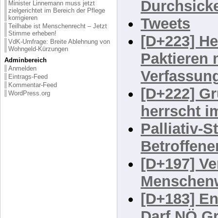
[D+235] L
Minister Linnemann muss jetzt
zielgerichtet im Bereich der Pflege
korrigieren
Durchsicke
Teilhabe ist Menschenrecht – Jetzt
Stimme erheben!
Tweets
VdK-Umfrage: Breite Ablehnung von
Wohngeld-Kürzungen
[D+223] He
Adminbereich
Anmelden
Paktieren 
Eintrags-Feed
Kommentar-Feed
Verfassun
WordPress.org
[D+222] Gr
herrscht i
Palliativ-S
Betroffen
[D+197] Ve
Menschenw
[D+183] En