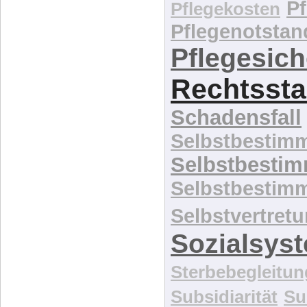
Pflegekatastr
P
Pflegekosten
Pflegenotstan
Pflegesic
Rechtssta
Schadensfall
Selbstbestim
Selbstbesti
Selbstbestim
Selbstvertret
Sozialsys
Sterbebegleitun