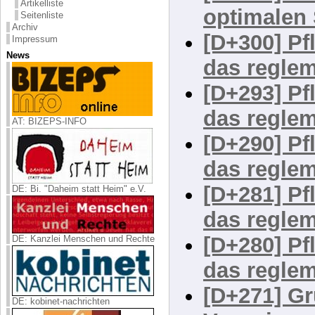
Artikelliste
[D+307] F
Seitenliste
Archiv
optimalen 
Impressum
News
[D+300] Pf
das reglem
[D+293] Pf
AT: BIZEPS-INFO
das reglem
[D+290] Pf
das reglem
DE: Bi. "Daheim statt Heim" e.V.
[D+281] Pf
das reglem
DE: Kanzlei Menschen und Rechte
[D+280] Pf
das reglem
DE: kobinet-nachrichten