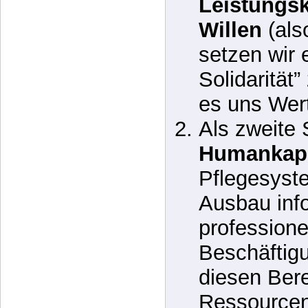
Priorität. D
Finanzieru
Leistungsk
Willen
(als
setzen wir 
Solidarität”
es uns Wert
Als zweite 
Humankapi
Pflegesyste
Ausbau info
professione
Beschäftig