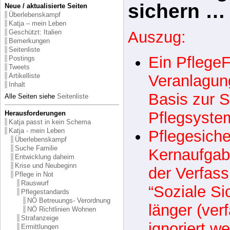
Finanzieru
Neue / aktualisierte Seiten
Überlebenskampf
Betreuung
Katja – mein Leben
Geschützt: Italien
Bemerkungen
sichern … [
Seitenliste
Postings
Tweets
Auszug:
Artikelliste
Inhalt
Ein Pflege
Alle Seiten siehe
Seitenliste
Veranlagung
Herausforderungen
Katja passt in kein Schema
Katja - mein Leben
Basis zur
Überlebenskampf
Suche Familie
Pflegsyste
Entwicklung daheim
Krise und Neubeginn
Pflegesiche
Pflege in Not
Rauswurf
Kernaufgabe
Pflegestandards
NÖ Betreuungs- Verordnung
der Verfas
NÖ Richtlinien Wohnen
Strafanzeige
“Soziale Sic
Ermittlungen