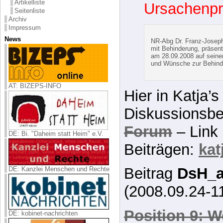
Artikelliste
Leistungskr
Seitenliste
Archiv
Humankapit
Impressum
News
Ursachenpr
NR-Abg Dr. Franz-Josep
mit Behinderung, präsent
AT: BIZEPS-INFO
am 28.09.2008 auf seine
und Wünsche zur Behinde
Hier in Katja’
DE: Bi. "Daheim statt Heim" e.V.
Diskussionsbe
Forum
– Link 
DE: Kanzlei Menschen und Rechte
Beiträgen:
kat
Beitrag
DsH_a
DE: kobinet-nachrichten