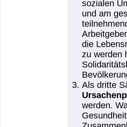
Bevölkerung
Zuhause u
sozialen U
und am ges
teilnehmend
Arbeitgeber
die Lebensr
zu werden h
Solidarität
Bevölkerun
Als dritte S
Ursachenp
werden. W