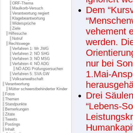
ORF-Thema
länger (ver
Maulkorb-Versuch
Verantwortung negiert
ignoriert w
Klagebeantwortung
Widersprüche
Dem “Kursve
Ziele
Hilfesuche
Notruf
“
Menschen
Rechtswege
Verfahren 1: Wr JWG
vehement e
Verfahren 2: NÖ SHG
Verfahren 3: NÖ MSG
werden. Di
Verfahren 4: NÖ ADG
NÖ ADG Prüfungsersuchen
Orientierun
Verfahren 5: SVA GW
Volksanwaltschaft
nur bei So
Verantwortung
Mütter schwerstbehinderter Kinder
1.Mai-Ansp
Fotos
Themen
herausgehä
Standpunkte
Bemerkungen
Drei Säulen
Zitate
Tweets
Postings
“Lebens-Soli
Inhalt