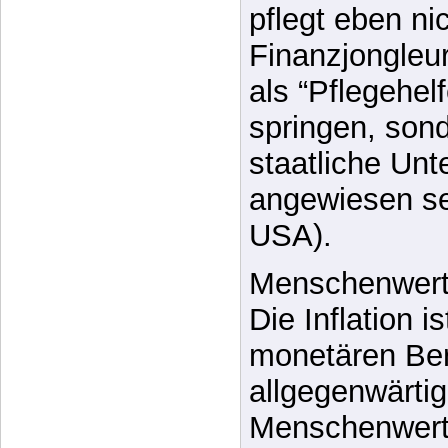
ungeeignet, ze
Staatsaufgabe
pflegt eben ni
Finanzjongleur
als “Pflegehel
springen, sond
staatliche Unt
angewiesen sei
USA).
Menschenwert
Die Inflation i
monetären Ber