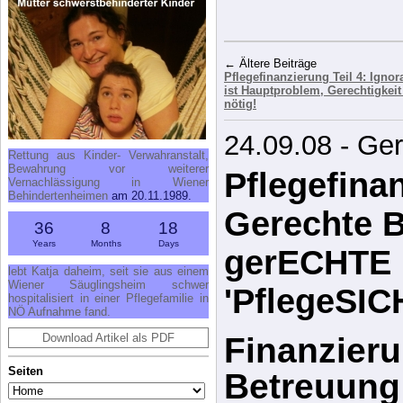
—
Antoine de 
kleine Prinz
← Ältere Beiträge
Pflegefinanzierung Teil 4: Ignor
Rettung aus Kinder- Verwahranstalt,
ist Hauptproblem, Gerechtigkeit 
Bewahrung vor weiterer
nötig!
Vernachlässigung in Wiener
Behindertenheimen
am 20.11.1989.
24.09.08 - Ge
36
8
18
Pflegefinan
Years
Months
Days
lebt Katja daheim, seit sie aus einem
Gerechte B
Wiener Säuglingsheim schwer
hospitalisiert in einer Pflegefamilie in
NÖ Aufnahme fand.
gerECHTE
Download Artikel als PDF
'PflegeSI
Seiten