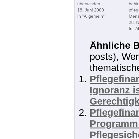
[D+241]
[D+1
Lebensstilmedizin
Haup
muss
Inklu
Reparaturmedizin
Teilh
überwinden
behi
18. Juni 2009
pfleg
In "Allgemein"
Mens
28. 
In "A
Ähnliche B
posts), Wer
thematisch
Pflegefinan
Ignoranz i
Gerechtigke
Pflegefinan