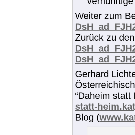
bräuchte. 
Herausford
vernünftig
Weiter zum Be
DsH_ad_FJH2
Zurück zu den
DsH_ad_FJH2
DsH_ad_FJH2
Gerhard Licht
Österreichisch
“Daheim statt 
statt-heim.kat