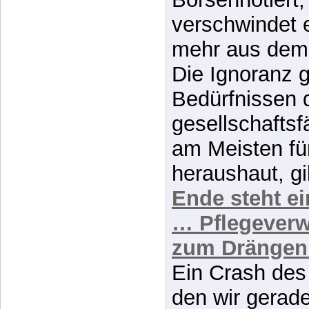
Menschenwert 
Börsennotiert, 
verschwindet 
mehr aus dem t
Die Ignoranz 
Bedürfnissen 
gesellschafts
am Meisten für
heraushaut, gil
Ende steht e
… Pflegeverw
zum Drängen 