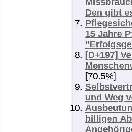
Pflegesys
Pflegesich
Missbrauc
Den gibt e
Pflegesich
15 Jahre P
"Erfolgsge
[D+197] Ve
Menschenw
[70.5%]
Selbstvert
und Weg v
Ausbeutun