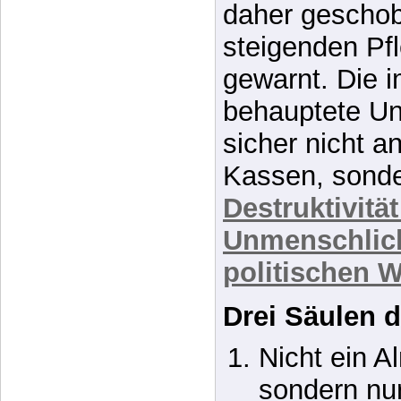
solidarischen
werden düster
daher geschob
steigenden Pfl
gewarnt. Die 
behauptete Unf
sicher nicht a
Kassen, sonde
Destruktivitä
Unmenschlic
politischen W
Drei Säulen d