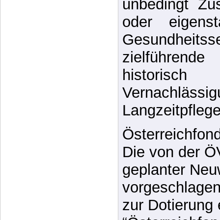
Pflegebereich
und nähere 
unbedingt Z
oder eigens
Gesundheitssek
zielführend
histori
Vernachlässig
Langzeitpflege
Österreichfon
Die von der Ö
geplanter Neu