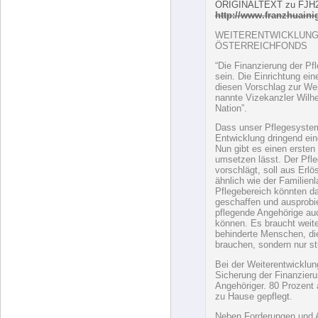
Blog (
www.kat
ORIGINALTEXT zu FJH21
http://www.franzhuainig
WEITERENTWICKLUNG
ÖSTERREICHFONDS
“Die Finanzierung der Pf
sein. Die Einrichtung ein
diesen Vorschlag zur We
nannte Vizekanzler Wilhe
Nation”.
Dass unser Pflegesyste
Entwicklung dringend ein
Nun gibt es einen ersten
umsetzen lässt. Der Pfle
vorschlägt, soll aus Erlö
ähnlich wie der Familien
Pflegebereich könnten d
geschaffen und ausprobie
pflegende Angehörige au
können. Es braucht weiter
behinderte Menschen, di
brauchen, sondern nur s
Bei der Weiterentwicklu