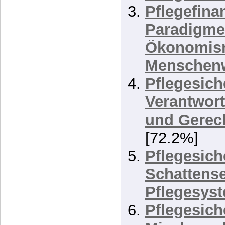
Programm 
Pflegesic
Pflegefinan
Paradigme
Ökonomis
Menschen
Pflegesich
Verantwor
und Gerec
[72.2%]
Pflegesich
Schattense