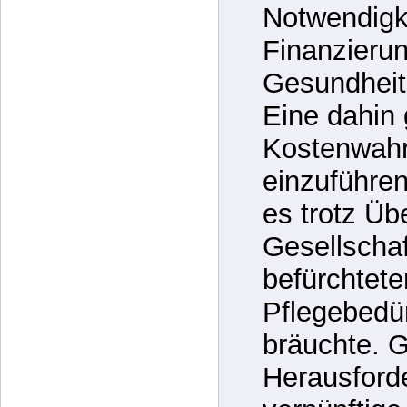
für Vitalitä
sich bald o
Notwendigke
Finanzieru
Gesundheit
Eine dahin
Kostenwahrh
einzuführen
es trotz Üb
Gesellschaf
befürchtete
Pflegebedü