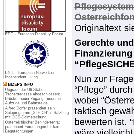
(2008.09.24-11
Position 9: W
Pflegesystem
EDF – European Disability Forum
Österreichfo
Originaltext s
Gerechte und 
Finanzierung
ENIL – European Network on
Independent Living
“PflegeSIC
BIZEPS-INFO
Upgrade der U6-Station
Tscherttegasse abgeschlossen:
Nun zur Frage
Brücke, neuer Zugang, moderne
Aufzüge und Bahnsteige
“Pflege” durch
Alfred Dorfer präsentiert sein
Soloprogramm „GLEICH“ in Salzburg
mit ÖGS-Dolmetschung
wobei “Österre
Österreichischer Behindertenrat
präsentiert Forderungen für faire
taktisch gewä
Begutachtungen