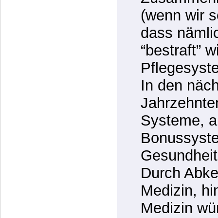
Gesundhei
Zusammenbr
(wenn wir 
dass nämli
“bestraft” w
Pflegesyst
In den näc
Jahrzehnten
Systeme, al
Bonussyste
Gesundheit
Durch Abke