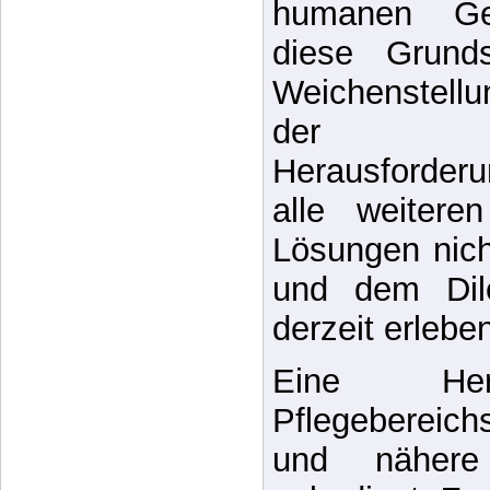
zur Selbs
demokratis
humanen Ge
diese Grunds
Weichenstell
der dem
Herausforde
alle weiter
Lösungen nich
und dem Dile
derzeit erlebe
Eine Her