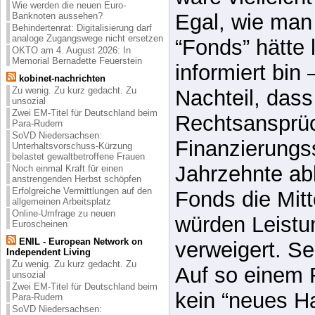
Wie werden die neuen Euro-
bewerten ist. 
Banknoten aussehen?
Behindertenrat: Digitalisierung darf
analoge Zugangswege nicht ersetzen
wäre vielleich
OKTO am 4. August 2026: In
Memorial Bernadette Feuerstein
Egal, wie man 
kobinet-nachrichten
Zu wenig. Zu kurz gedacht. Zu
“Fonds” hätte 
unsozial
Zwei EM-Titel für Deutschland beim
informiert bin
Para-Rudern
SoVD Niedersachsen:
Nachteil, dass
Unterhaltsvorschuss-Kürzung
belastet gewaltbetroffene Frauen
Rechtsansprü
Noch einmal Kraft für einen
anstrengenden Herbst schöpfen
Erfolgreiche Vermittlungen auf den
Finanzierungss
allgemeinen Arbeitsplatz
Online-Umfrage zu neuen
Jahrzehnte ab
Euroscheinen
ENIL - European Network on
Fonds die Mit
Independent Living
Zu wenig. Zu kurz gedacht. Zu
würden Leistu
unsozial
Zwei EM-Titel für Deutschland beim
verweigert. Se
Para-Rudern
SoVD Niedersachsen: