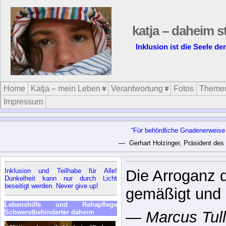
katja – daheim s
Inklusion ist die Seele d
Home
Katja – mein Leben
Verantwortung
Fotos
Theme
Impressum
“Für behördliche Gnadenerweise 
— Gerhart Holzinger, Präsident des
Inklusion und Teilhabe für Alle!
Man sieht nur
Dunkelheit kann nur durch Licht
beseitigt werden. Never give up!
Das Wesentlich
Lebenshilfe und Rehapflege
unsichtbar.
Schwerstbehinderter daheim