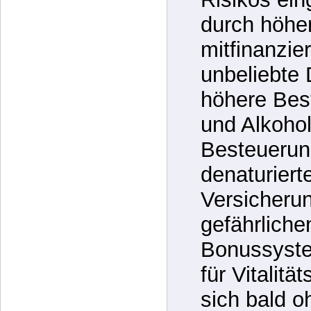
damit des P
Risikos ein
durch höhe
mitfinanzie
unbeliebte 
höhere Bes
und Alkoho
Besteuerun
denaturiert
Versicherun
gefährliche
Bonussyste