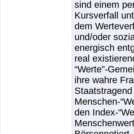
allgegenwärti
Menschenwert
sind einem p
Kursverfall un
dem Werteverfa
und/oder sozi
energisch ent
real existiere
“Werte”-Gemei
ihre wahre Fra
Staatstragend
Menschen-“Wer
den Index-“Wer