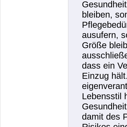
Medizin, hi
Medizin wür
Gesundheit
bleiben, so
Pflegebedür
ausufern, s
Größe bleib
ausschließ
dass ein Ve
Einzug häl
eigenverant
Lebensstil 
Gesundheit