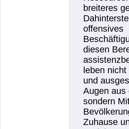
diesen Ber
Ressourcen
breiteres g
Dahinterste
offensives
Beschäftig
diesen Bere
assistenzb
leben nich
und ausges
Augen aus 
sondern Mit