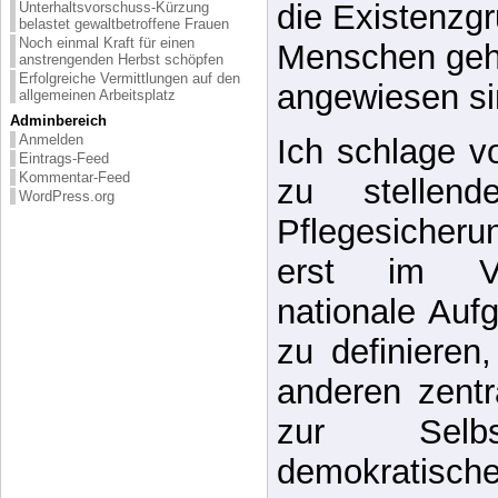
Auf so einem 
Unterhaltsvorschuss-Kürzung
belastet gewaltbetroffene Frauen
Noch einmal Kraft für einen
kein “neues H
anstrengenden Herbst schöpfen
Erfolgreiche Vermittlungen auf den
die Existenzg
allgemeinen Arbeitsplatz
Adminbereich
Menschen geht,
Anmelden
Eintrags-Feed
angewiesen si
Kommentar-Feed
WordPress.org
Ich schlage v
zu stellend
Pflegesicheru
erst im Ve
nationale Aufg
zu definieren
anderen zentr