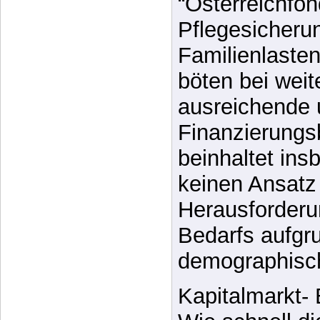
vorgeschlagen
zur Dotierung 
“Österreichfon
Pflegesicheru
Familienlaste
böten bei wei
ausreichende 
Finanzierungs
beinhaltet in
keinen Ansatz 
Herausforderu
Bedarfs aufgr
demographisc