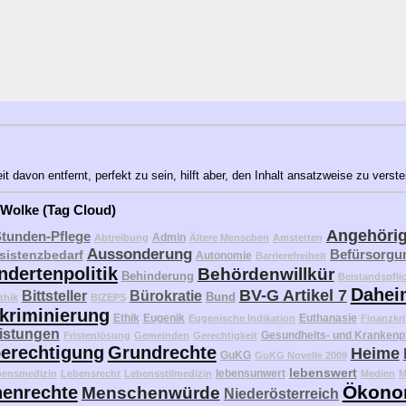
 davon entfernt, perfekt zu sein, hilft aber, den Inhalt ansatzweise zu verst
 Wolke (Tag Cloud)
Angehöri
Stunden-Pflege
Admin
Abtreibung
Ältere Menschen
Amstetten
Aussonderung
Befürsorgu
sistenzbedarf
Autonomie
Barrierefreiheit
ndertenpolitik
Behördenwillkür
Behinderung
Beistandspfli
Dahei
BV-G Artikel 7
Bittsteller
Bürokratie
Bund
thik
BIZEPS
kriminierung
Ethik
Eugenik
Euthanasie
Eugenische Indikation
Finanzkri
eistungen
Gesundheits- und Krankenp
Fristenlösung
Gemeinden
Gerechtigkeit
erechtigung
Grundrechte
Heime
GuKG
GuKG Novelle 2009
lebenswert
lebensunwert
bensmedizin
Lebensrecht
Lebensstilmedizin
Medien
M
Ökono
enrechte
Menschenwürde
Niederösterreich