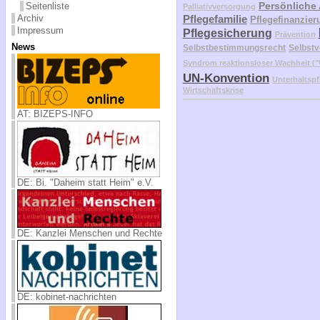
Persönliche
Seitenliste
Palliativversorgung
Pflegefamilie
Archiv
Pflegefinanzier
Impressum
Pflegesicherung
Prävention
News
Selbstbestimmungsrecht
Selbstv
Syndrom reaktionsloser Wachheit 
UN-Konvention
Unterhaltspf
Wirtschaftskrise
AT: BIZEPS-INFO
DE: Bi. "Daheim statt Heim" e.V.
DE: Kanzlei Menschen und Rechte
DE: kobinet-nachrichten