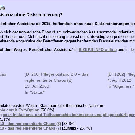
istenz ohne Diskriminierung?
önlicher Assistenz ab 2015, hoffentlich ohne neue Diskriminierungen ei
 sich der norwegische Entwurf am schwedischen Assistenzmodell orientiert
mit Sinnes- oder Mehrfachbehinderung menschenrechtswidrig von persönliche
eistende Angehörige der Betroffenen gegenüber fremden Dienstleistenden mitt
uf dem Weg zu Persönlicher Assistenz
” in
BIZEPS INFO online
und in de
das
[D+266] Pflegenotstand 2.0 – das
[D+1262] Pfleg
reglementierte Chaos (2)
4. April 2012
13. Juli 2009
In "Allgemein"
In "Status"
related posts), Wert in Klammern gibt thematische Nähe an:
ie durch Exit-Option
[50.6%]
 gegen Inklusions- und Teilhaberechte behinderter und pflegebedürftig
5.1%]
.0 - das reglementierte Chaos (8)
[33.6%]
.0 - das reglementierte Chaos (7)
[Zufällig - 26.7%]