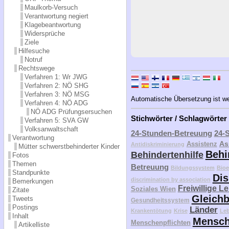
Maulkorb-Versuch
Verantwortung negiert
Klagebeantwortung
Widersprüche
Ziele
Hilfesuche
Notruf
Rechtswege
Verfahren 1: Wr JWG
Verfahren 2: NÖ SHG
Verfahren 3: NÖ MSG
Automatische Übersetzung ist weit
Verfahren 4: NÖ ADG
NÖ ADG Prüfungsersuchen
Stichwörter / Schlagwörter
Verfahren 5: SVA GW
Volksanwaltschaft
24-Stunden-Betreuung
24-
Verantwortung
As
Assistenz
Antidiskriminierung
Mütter schwerstbehinderter Kinder
Behi
Behindertenhilfe
Fotos
Themen
Betreuung
Bildungssystem
Bioe
Standpunkte
Dis
discrimination by association
Bemerkungen
Freiwillige L
Soziales Wien
Zitate
Gleichb
Tweets
Gesundheitssystem
Postings
Länder
Krankentötung
Krise
Le
Inhalt
Mensch
Menschenpflichten
Artikelliste