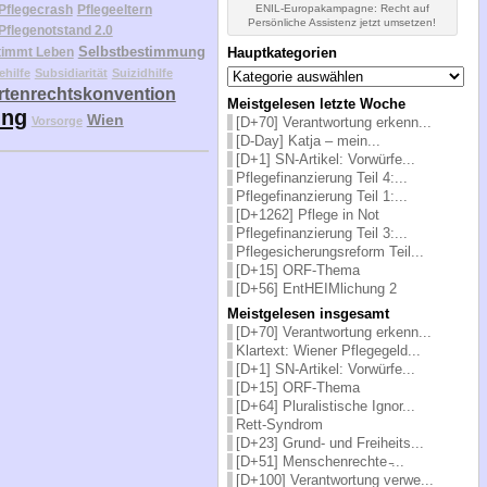
Pflegecrash
Pflegeeltern
ENIL-Europakampagne: Recht auf
Persönliche Assistenz jetzt umsetzen!
Pflegenotstand 2.0
Selbstbestimmung
timmt Leben
Hauptkategorien
Hauptkategorien
ehilfe
Subsidiarität
Suizidhilfe
tenrechtskonvention
Meistgelesen letzte Woche
ung
Wien
Vorsorge
[D+70] Verantwortung erkenn...
[D-Day] Katja – mein...
[D+1] SN-Artikel: Vorwürfe...
Pflegefinanzierung Teil 4:...
Pflegefinanzierung Teil 1:...
[D+1262] Pflege in Not
Pflegefinanzierung Teil 3:...
Pflegesicherungsreform Teil...
[D+15] ORF-Thema
[D+56] EntHEIMlichung 2
Meistgelesen insgesamt
[D+70] Verantwortung erkenn...
Klartext: Wiener Pflegegeld...
[D+1] SN-Artikel: Vorwürfe...
[D+15] ORF-Thema
[D+64] Pluralistische Ignor...
Rett-Syndrom
[D+23] Grund- und Freiheits...
[D+51] Menschenrechte ̵...
[D+100] Verantwortung verwe...