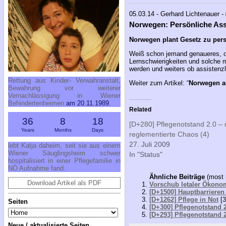
05.03.14 - Gerhard Lichtenauer -
Norwegen: Persönliche Ass
Norwegen plant Gesetz zu pers
Weiß schon jemand genaueres, ob
Lernschwierigkeiten und solche 
werden und weiters ob assistenzl
Rettung aus Kinder- Verwahranstalt,
Weiter zum Artikel: “
Norwegen a
Bewahrung vor weiterer
Vernachlässigung in Wiener
Behindertenheimen
am 20.11.1989.
Related
36
8
18
[D+280] Pflegenotstand 2.0 – 
Years
Months
Days
reglementierte Chaos (4)
27. Juli 2009
lebt Katja daheim, seit sie aus einem
Wiener Säuglingsheim schwer
In "Status"
hospitalisiert in einer Pflegefamilie in
NÖ Aufnahme fand.
Ähnliche Beiträge
(most 
Download Artikel als PDF
Vorschub letaler Ökonom
[D+1500] Hauptbarrieren
[D+1262] Pflege in Not
[3
Seiten
[D+300] Pflegenotstand 2
[D+293] Pflegenotstand 2
Neue / aktualisierte Seiten