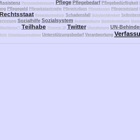
Pflege
Pflegebedarf
 Assistenz
Pflegebedürftigkeit
Personenbetreuung
ung
Pflegegeld
Pflegekatastrophe
Pflegekollaps
Pflegenotstand
Pflegekosten
Rechtsstaat
Schadensfall
Selbstbes
Reparaturmedizin
Schulunfähigkeit
Sozialhilfe
Sozialsystem
ertretung
Spätabtreibung
Sterbebegleitung
Sterb
Teilhabe
Twitter
UN-Behinder
("Wachkoma")
Trisomie 18
Überalterung
Verfass
Unterstützungsbedarf
Verantwortung
licht
Unterlassungsklage