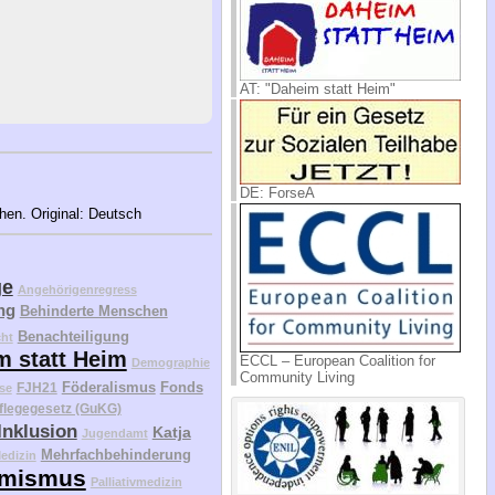
AT: "Daheim statt Heim"
DE: ForseA
ehen. Original: Deutsch
ge
Angehörigenregress
ng
Behinderte Menschen
Benachteiligung
cht
m statt Heim
ECCL – European Coalition for
Demographie
Community Living
Föderalismus
Fonds
FJH21
se
flegegesetz (GuKG)
Inklusion
Katja
Jugendamt
Mehrfachbehinderung
edizin
mismus
Palliativmedizin