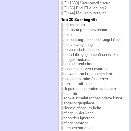
[D+1350] Verantwortlichkeit...
[D+56] EntHEIMlichung 2
[D+44] Maulkorb-Versuch
Top 30 Suchbegriffe
rett syndrom
umsetzung un konvention
gukg
ausbeutung pflegender angehöriger
hilfeverweigerung
nö behindertenheime
erste hilfe gegen behördenwillkür
pflegestandards in
behindertenheimen
solidarische verantwortung
schwerst mehrfachbehinderte
sozialbürokratie österreich
familie statt heim
illegale pflege amtsmissbrauch
heim für
schwerstmehrfachbehinderte kinder
angehörigenpflege
illegale pflege im heim
pflege in der krise
behörden ignoranz
pflegenotstand
menschenrechte