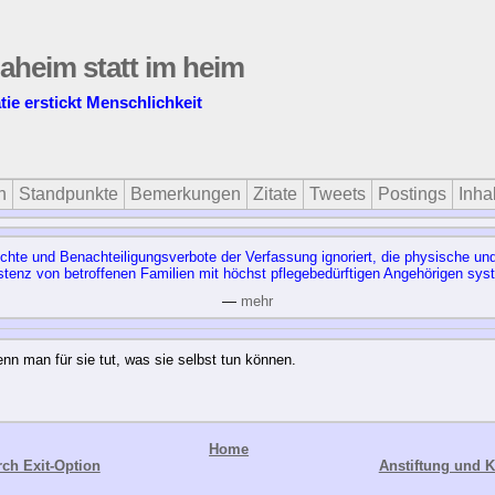
daheim statt im heim
tie erstickt Menschlichkeit
n
Standpunkte
Bemerkungen
Zitate
Tweets
Postings
Inhal
echte und Benachteiligungsverbote der Verfassung ignoriert, die physische un
istenz von betroffenen Familien mit höchst pflegebedürftigen Angehörigen syst
—
mehr
nn man für sie tut, was sie selbst tun können.
Home
ch Exit-Option
Anstiftung und 