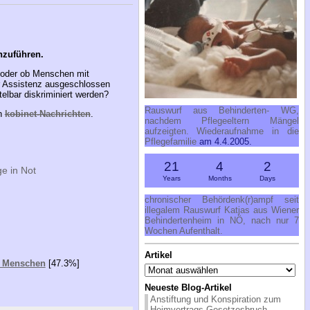
nzuführen.
 oder ob Menschen mit
r Assistenz ausgeschlossen
elbar diskriminiert werden?
Rauswurf aus Behinderten- WG,
n
kobinet-Nachrichten
.
nachdem Pflegeeltern Mängel
aufzeigten. Wiederaufnahme in die
Pflegefamilie
am 4.4.2005.
21
4
2
e in Not
Years
Months
Days
chronischer Behördenk(r)ampf seit
illegalem Rauswurf Katjas aus Wiener
Behindertenheim in NÖ, nach nur 7
Wochen Aufenthalt.
Artikel
er Menschen
[47.3%]
Artikel
Neueste Blog-Artikel
Anstiftung und Konspiration zum
Heimvertrags-Gesetzesbruch