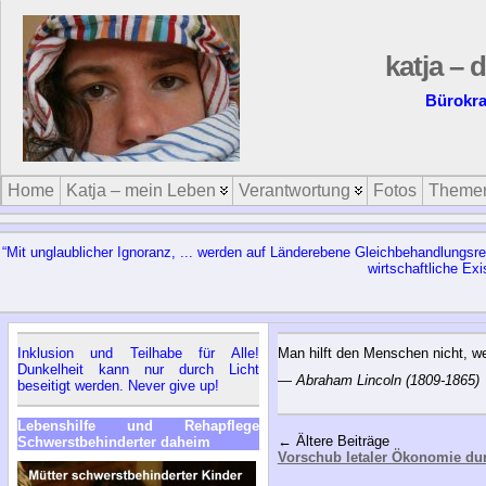
katja – 
Bürokra
Home
Katja – mein Leben
Verantwortung
Fotos
Theme
“Mit unglaublicher Ignoranz, ... werden auf Länderebene Gleichbehandlungsr
wirtschaftliche Ex
Inklusion und Teilhabe für Alle!
Man hilft den Menschen nicht, we
Dunkelheit kann nur durch Licht
—
Abraham Lincoln (1809-1865)
beseitigt werden. Never give up!
Lebenshilfe und Rehapflege
← Ältere Beiträge
Schwerstbehinderter daheim
Vorschub letaler Ökonomie dur