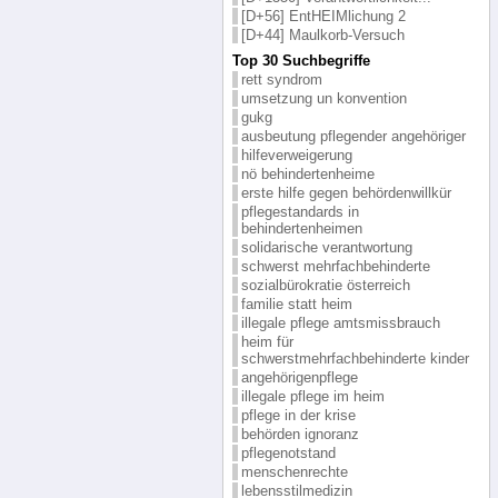
[D+56] EntHEIMlichung 2
[D+44] Maulkorb-Versuch
Top 30 Suchbegriffe
rett syndrom
umsetzung un konvention
gukg
ausbeutung pflegender angehöriger
hilfeverweigerung
nö behindertenheime
erste hilfe gegen behördenwillkür
pflegestandards in
behindertenheimen
solidarische verantwortung
schwerst mehrfachbehinderte
sozialbürokratie österreich
familie statt heim
illegale pflege amtsmissbrauch
heim für
schwerstmehrfachbehinderte kinder
angehörigenpflege
illegale pflege im heim
pflege in der krise
behörden ignoranz
pflegenotstand
menschenrechte
lebensstilmedizin