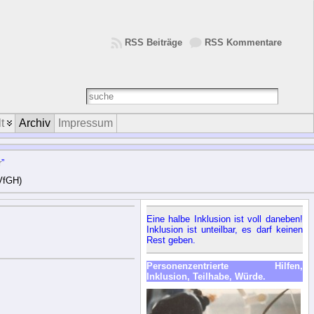
RSS Beiträge
RSS Kommentare
t
Archiv
Impressum
r
”
VfGH)
Eine halbe Inklusion ist voll daneben!
Inklusion ist unteilbar, es darf keinen
Rest geben.
Personenzentrierte Hilfen,
Inklusion, Teilhabe, Würde.