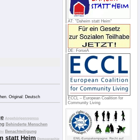
AT: "Daheim statt Heim"
DE: ForseA
ehen. Original: Deutsch
ECCL – European Coalition for
Community Living
ge
Angehörigenregress
ng
Behinderte Menschen
Benachteiligung
cht
m statt Heim
ENIL-Europakampagne: Recht auf
Demographie