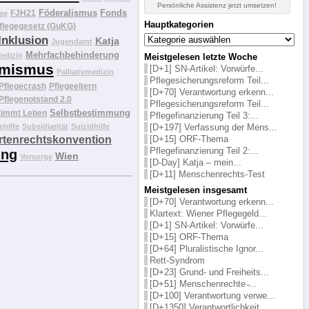
Persönliche Assistenz jetzt umsetzen!
Föderalismus
Fonds
FJH21
se
Hauptkategorien
flegegesetz (GuKG)
Hauptkategorien
Inklusion
Katja
Jugendamt
Mehrfachbehinderung
edizin
Meistgelesen letzte Woche
mismus
[D+1] SN-Artikel: Vorwürfe...
Palliativmedizin
Pflegesicherungsreform Teil...
Pflegecrash
Pflegeeltern
[D+70] Verantwortung erkenn...
Pflegenotstand 2.0
Pflegesicherungsreform Teil...
Selbstbestimmung
timmt Leben
Pflegefinanzierung Teil 3:...
ehilfe
Subsidiarität
Suizidhilfe
[D+197] Verfassung der Mens...
tenrechtskonvention
[D+15] ORF-Thema
Pflegefinanzierung Teil 2:...
ung
Wien
Vorsorge
[D-Day] Katja – mein...
[D+11] Menschenrechts-Test
Meistgelesen insgesamt
[D+70] Verantwortung erkenn...
Klartext: Wiener Pflegegeld...
[D+1] SN-Artikel: Vorwürfe...
[D+15] ORF-Thema
[D+64] Pluralistische Ignor...
Rett-Syndrom
[D+23] Grund- und Freiheits...
[D+51] Menschenrechte ̵...
[D+100] Verantwortung verwe...
[D+1350] Verantwortlichkeit...