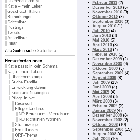
Überlebenskampf
Februar 2011
(2)
Katja – mein Leben
Dezember 2010
(5)
Geschützt: Italien
November 2010
(3)
Bemerkungen
Oktober 2010
(3)
September 2010
(3)
Seitenliste
August 2010
(1)
Postings
Juli 2010
(4)
Tweets
Juni 2010
(3)
Artikelliste
Mai 2010
(5)
Inhalt
April 2010
(3)
März 2010
(4)
Alle Seiten siehe
Seitenliste
Februar 2010
(2)
Dezember 2009
(2)
Herausforderungen
November 2009
(4)
Katja passt in kein Schema
Oktober 2009
(5)
Katja - mein Leben
September 2009
(4)
Überlebenskampf
August 2009
(8)
Suche Familie
Juli 2009
(13)
Juni 2009
(4)
Entwicklung daheim
Mai 2009
(4)
Krise und Neubeginn
April 2009
(3)
Pflege in Not
März 2009
(3)
Rauswurf
Februar 2009
(2)
Pflegestandards
Januar 2009
(4)
NÖ Betreuungs- Verordnung
Dezember 2008
(8)
NÖ Richtlinien Wohnen
November 2008
(2)
Strafanzeige
Oktober 2008
(10)
September 2008
(15)
Ermittlungen
August 2008
(4)
ORF-Thema
Juli 2008
(10)