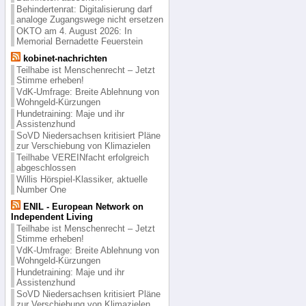
Behindertenrat: Digitalisierung darf
analoge Zugangswege nicht ersetzen
OKTO am 4. August 2026: In
Memorial Bernadette Feuerstein
kobinet-nachrichten
Teilhabe ist Menschenrecht – Jetzt
Stimme erheben!
VdK-Umfrage: Breite Ablehnung von
Wohngeld-Kürzungen
Hundetraining: Maje und ihr
Assistenzhund
SoVD Niedersachsen kritisiert Pläne
zur Verschiebung von Klimazielen
Teilhabe VEREINfacht erfolgreich
abgeschlossen
Willis Hörspiel-Klassiker, aktuelle
Number One
ENIL - European Network on
Independent Living
Teilhabe ist Menschenrecht – Jetzt
Stimme erheben!
VdK-Umfrage: Breite Ablehnung von
Wohngeld-Kürzungen
Hundetraining: Maje und ihr
Assistenzhund
SoVD Niedersachsen kritisiert Pläne
zur Verschiebung von Klimazielen