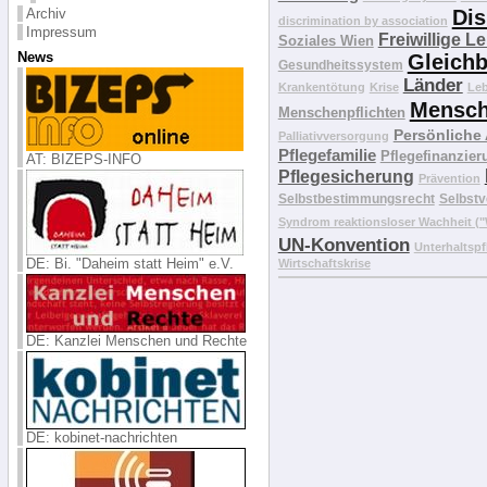
Dis
Archiv
discrimination by association
Impressum
Freiwillige L
Soziales Wien
News
Gleichb
Gesundheitssystem
Länder
Krankentötung
Krise
Le
Mensch
Menschenpflichten
Persönliche
Palliativversorgung
Pflegefamilie
Pflegefinanzier
AT: BIZEPS-INFO
Pflegesicherung
Prävention
Selbstbestimmungsrecht
Selbstv
Syndrom reaktionsloser Wachheit 
UN-Konvention
Unterhaltspf
DE: Bi. "Daheim statt Heim" e.V.
Wirtschaftskrise
DE: Kanzlei Menschen und Rechte
DE: kobinet-nachrichten