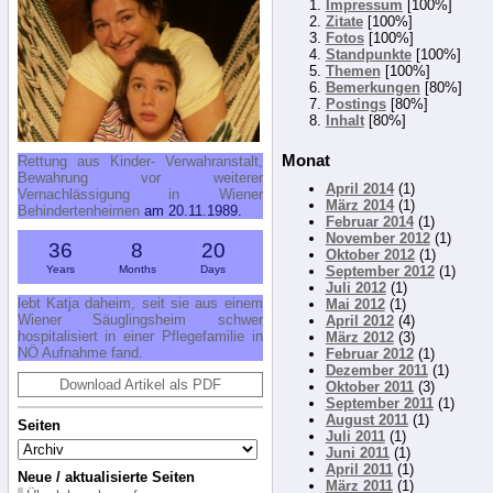
Impressum
[100%]
Zitate
[100%]
Fotos
[100%]
Standpunkte
[100%]
Themen
[100%]
Bemerkungen
[80%]
Postings
[80%]
Inhalt
[80%]
Monat
Rettung aus Kinder- Verwahranstalt,
Bewahrung vor weiterer
April 2014
(1)
Vernachlässigung in Wiener
März 2014
(1)
Behindertenheimen
am 20.11.1989.
Februar 2014
(1)
November 2012
(1)
36
8
20
Oktober 2012
(1)
Years
Months
Days
September 2012
(1)
Juli 2012
(1)
lebt Katja daheim, seit sie aus einem
Mai 2012
(1)
Wiener Säuglingsheim schwer
April 2012
(4)
hospitalisiert in einer Pflegefamilie in
März 2012
(3)
NÖ Aufnahme fand.
Februar 2012
(1)
Dezember 2011
(1)
Download Artikel als PDF
Oktober 2011
(3)
September 2011
(1)
August 2011
(1)
Seiten
Juli 2011
(1)
Juni 2011
(1)
April 2011
(1)
Neue / aktualisierte Seiten
März 2011
(1)