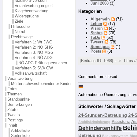
Maulkorb-Versuch
Juni 2008
(3)
Verantwortung negiert
Klagebeantwortung
Kategorien
Widersprüche
Allgemein
(71)
Ziele
Leben
(17)
Hilfesuche
Vision
(43)
Notruf
Status
(78)
Rechtswege
ToDo
(52)
Verfahren 1: Wr JWG
Tweets
(78)
Sonstiges
(1)
Verfahren 2: NÖ SHG
Posts
(3)
Verfahren 3: NÖ MSG
Verfahren 4: NÖ ADG
[Beitrags-ID: 1968] Link: https://
NÖ ADG Prüfungsersuchen
Verfahren 5: SVA GW
Volksanwaltschaft
Comments are closed.
Verantwortung
Mütter schwerstbehinderter Kinder
Fotos
Themen
Automatische Übersetzung ist weit
Standpunkte
Bemerkungen
Stichwörter / Schlagwörter
Zitate
24-Stunden-Betreuung
24-
Tweets
Postings
As
Assistenz
Antidiskriminierung
Inhalt
Behi
Behindertenhilfe
Artikelliste
Betreuung
Seitenliste
Bildungssystem
Bioe