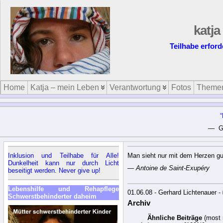
katja
Teilhabe erford
Home
Katja – mein Leben
Verantwortung
Fotos
Theme
— Ge
Inklusion und Teilhabe für Alle!
Man sieht nur mit dem Herzen gut
Dunkelheit kann nur durch Licht
—
Antoine de Saint-Exupéry
beseitigt werden. Never give up!
Lebenshilfe und Rehapflege
01.06.08 - Gerhard Lichtenauer -
Schwerstbehinderter daheim
Archiv
Ähnliche Beiträge
(most 