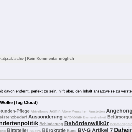
katja.at/archiv |
Kein Kommentar möglich
 davon entfernt, perfekt zu sein, hilft aber, den Inhalt ansatzweise zu verst
 Wolke (Tag Cloud)
Angehöri
Stunden-Pflege
Admin
Abtreibung
Ältere Menschen
Amstetten
Aussonderung
Befürsorgu
sistenzbedarf
Autonomie
Barrierefreiheit
ndertenpolitik
Behördenwillkür
Behinderung
Beistandspfli
Dahei
BV-G Artikel 7
Bittsteller
Bürokratie
Bund
thik
BIZEPS