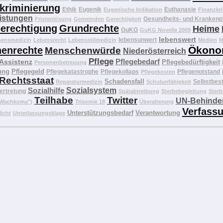
kriminierung
Ethik
Eugenik
Euthanasie
Eugenische Indikation
Finanzkri
eistungen
Gesundheits- und Krankenp
Fristenlösung
Gemeinden
Gerechtigkeit
erechtigung
Grundrechte
Heime
GuKG
GuKG Novelle 2009
lebenswert
lebensunwert
bensmedizin
Lebensrecht
Lebensstilmedizin
Medien
M
Ökono
enrechte
Menschenwürde
Niederösterreich
Pflege
Pflegebedarf
 Assistenz
Pflegebedürftigkeit
Personenbetreuung
ung
Pflegegeld
Pflegekatastrophe
Pflegekollaps
Pflegenotstand
Pflegekosten
Rechtsstaat
Schadensfall
Selbstbes
Reparaturmedizin
Schulunfähigkeit
Sozialhilfe
Sozialsystem
ertretung
Spätabtreibung
Sterbebegleitung
Sterb
Teilhabe
Twitter
UN-Behinder
("Wachkoma")
Trisomie 18
Überalterung
Verfass
Unterstützungsbedarf
Verantwortung
licht
Unterlassungsklage