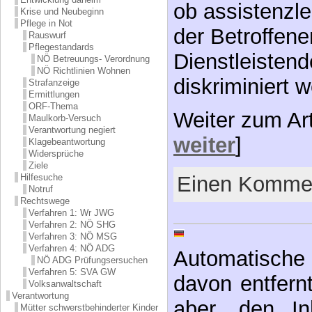
ob assistenzl
Krise und Neubeginn
Pflege in Not
der Betroffen
Rauswurf
Pflegestandards
Dienstleistend
NÖ Betreuungs- Verordnung
NÖ Richtlinien Wohnen
diskriminiert 
Strafanzeige
Ermittlungen
ORF-Thema
Weiter zum Ar
Maulkorb-Versuch
Verantwortung negiert
weiter
]
Klagebeantwortung
Widersprüche
Ziele
Hilfesuche
Einen Kommen
Notruf
Rechtswege
Verfahren 1: Wr JWG
Verfahren 2: NÖ SHG
Verfahren 3: NÖ MSG
Verfahren 4: NÖ ADG
Automatische 
NÖ ADG Prüfungsersuchen
Verfahren 5: SVA GW
davon entfernt,
Volksanwaltschaft
Verantwortung
aber, den In
Mütter schwerstbehinderter Kinder