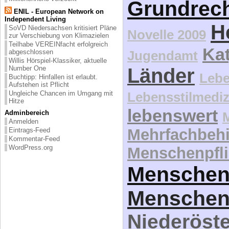
Grundrec
ENIL - European Network on
Independent Living
H
SoVD Niedersachsen kritisiert Pläne
Novelle 2009
zur Verschiebung von Klimazielen
Teilhabe VEREINfacht erfolgreich
Kat
Jugendamt
abgeschlossen
Willis Hörspiel-Klassiker, aktuelle
Länder
Number One
Lebe
Buchtipp: Hinfallen ist erlaubt.
Aufstehen ist Pflicht
Lebensstilmediz
Ungleiche Chancen im Umgang mit
Hitze
lebenswert
Adminbereich
Anmelden
Mehrfachbeh
Eintrags-Feed
Kommentar-Feed
WordPress.org
Menschenpfli
Menschen
Menschen
Niederöste