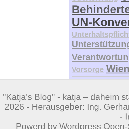
Behindert
UN-Konve
Unterhaltspflich
Unterstützun
Verantwortu
Wie
Vorsorge
"Katja's Blog" -
katja – daheim st
2026 - Herausgeber: Ing. Gerhar
-
Powerd by
Wordpress
Open-S