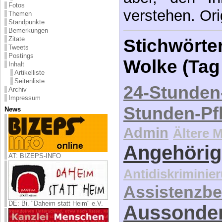
Fotos
verstehen. Ori
Themen
Standpunkte
Bemerkungen
Zitate
Stichwörter
Tweets
Postings
Wolke (Tag
Inhalt
Artikelliste
Seitenliste
24-Stunden
Archiv
Impressum
Stunden-Pf
News
Admin
Ältere 
Angehörig
AT: BIZEPS-INFO
Antidiskriminie
Assistenzbe
DE: Bi. "Daheim statt Heim" e.V.
Aussonde