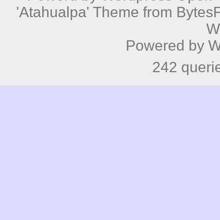
'Atahualpa' Theme from BytesF
W
Powered by
W
242 queri