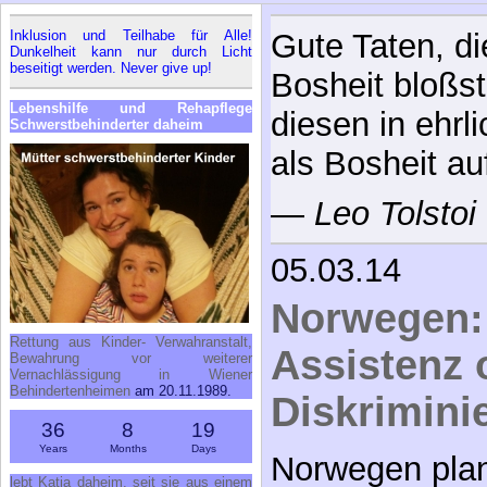
Inklusion und Teilhabe für Alle!
Gute Taten, di
Dunkelheit kann nur durch Licht
beseitigt werden. Never give up!
Bosheit bloßst
Lebenshilfe und Rehapflege
diesen in ehrl
Schwerstbehinderter daheim
als Bosheit au
—
Leo Tolstoi
05.03.14
Norwegen:
Rettung aus Kinder- Verwahranstalt,
Assistenz 
Bewahrung vor weiterer
Vernachlässigung in Wiener
Behindertenheimen
am 20.11.1989.
Diskrimini
36
8
19
Years
Months
Days
Norwegen plan
lebt Katja daheim, seit sie aus einem