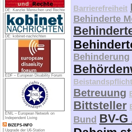
Barrierefreiheit
DE: Kanzlei Menschen und Rechte
Behinderte 
Behinderte
DE: kobinet-nachrichten
Behindert
Behinderung
Behördenw
EDF – European Disability Forum
Beistandspflich
Betreuung
Bittsteller
ENIL – European Network on
BV-G 
Bund
Independent Living
BIZEPS-INFO
Upgrade der U6-Station