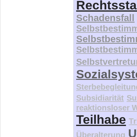
Rechtssta
Schadensfall
Selbstbestim
Selbstbesti
Selbstbestim
Selbstvertret
Sozialsys
Sterbebegleitun
Subsidiarität
Su
reaktionsloser
Teilhabe
Tr
U
Überalterung