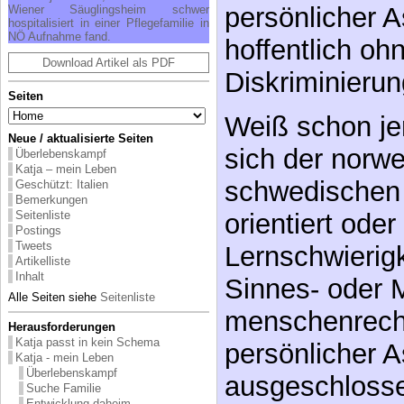
persönlicher A
Wiener Säuglingsheim schwer
hospitalisiert in einer Pflegefamilie in
NÖ Aufnahme fand.
hoffentlich oh
Download Artikel als PDF
Diskriminierun
Seiten
Weiß schon j
Neue / aktualisierte Seiten
sich der norw
Überlebenskampf
Katja – mein Leben
schwedischen 
Geschützt: Italien
Bemerkungen
orientiert ode
Seitenliste
Postings
Tweets
Lernschwierigk
Artikelliste
Inhalt
Sinnes- oder 
Alle Seiten siehe
Seitenliste
menschenrecht
Herausforderungen
Katja passt in kein Schema
persönlicher A
Katja - mein Leben
Überlebenskampf
ausgeschlosse
Suche Familie
Entwicklung daheim