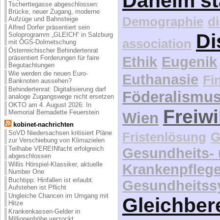
Daheim st
Tscherttegasse abgeschlossen:
Brücke, neuer Zugang, moderne
Demographie
d
Aufzüge und Bahnsteige
Alfred Dorfer präsentiert sein
Di
Soloprogramm „GLEICH“ in Salzburg
association
mit ÖGS-Dolmetschung
Österreichischer Behindertenrat
Ethik
Eugenik
präsentiert Forderungen für faire
Begutachtungen
Wie werden die neuen Euro-
Euthanasie
Fi
Banknoten aussehen?
Behindertenrat: Digitalisierung darf
Föderalismu
analoge Zugangswege nicht ersetzen
OKTO am 4. August 2026: In
Freiwi
Memorial Bernadette Feuerstein
Wien
kobinet-nachrichten
SoVD Niedersachsen kritisiert Pläne
Fristenlösung
G
zur Verschiebung von Klimazielen
Teilhabe VEREINfacht erfolgreich
Gesundheits-
abgeschlossen
Willis Hörspiel-Klassiker, aktuelle
Krankenpfleg
Number One
Buchtipp: Hinfallen ist erlaubt.
Gesundheitss
Aufstehen ist Pflicht
Ungleiche Chancen im Umgang mit
Gleichber
Hitze
Krankenkassen-Gelder in
Millionenhöhe verzockt