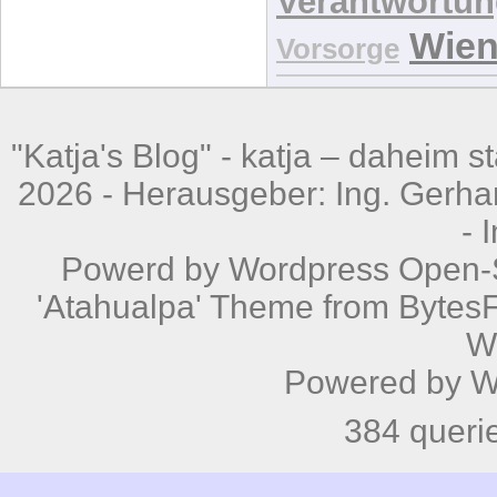
Verantwortu
Wie
Vorsorge
"Katja's Blog" -
katja – daheim st
2026 - Herausgeber: Ing. Gerhar
-
Powerd by
Wordpress
Open-S
'Atahualpa' Theme from BytesF
W
Powered by
W
384 queri