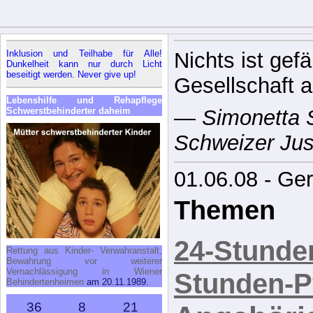
Inklusion und Teilhabe für Alle!
Nichts ist gefä
Dunkelheit kann nur durch Licht
beseitigt werden. Never give up!
Gesellschaft a
Lebenshilfe und Rehapflege
Schwerstbehinderter daheim
—
Simonetta
Schweizer Just
01.06.08 - Ge
Themen
24-Stunde
Rettung aus Kinder- Verwahranstalt,
Bewahrung vor weiterer
Vernachlässigung in Wiener
Stunden-P
Behindertenheimen
am 20.11.1989.
36
8
21