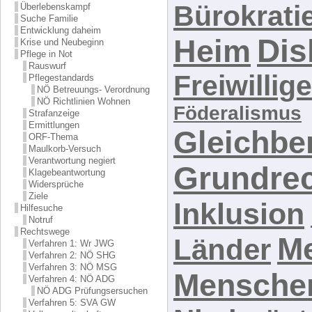
Bürokrati
Überlebenskampf
Suche Familie
Entwicklung daheim
Heim
Dis
Krise und Neubeginn
Pflege in Not
Rauswurf
Freiwillig
Pflegestandards
NÖ Betreuungs- Verordnung
NÖ Richtlinien Wohnen
Föderalismus
Strafanzeige
Ermittlungen
Gleichbe
ORF-Thema
Maulkorb-Versuch
Verantwortung negiert
Grundre
Klagebeantwortung
Widersprüche
Ziele
Inklusion
Hilfesuche
Notruf
Rechtswege
M
Länder
Verfahren 1: Wr JWG
Verfahren 2: NÖ SHG
Verfahren 3: NÖ MSG
Mensche
Verfahren 4: NÖ ADG
NÖ ADG Prüfungsersuchen
Verfahren 5: SVA GW