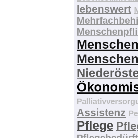
lebenswert
Mehrfachbeh
Menschenpfli
Menschen
Menschen
Niederöste
Ökonomi
Palliativversor
Assistenz
Pe
Pflege
Pfl
Pflegebedürft