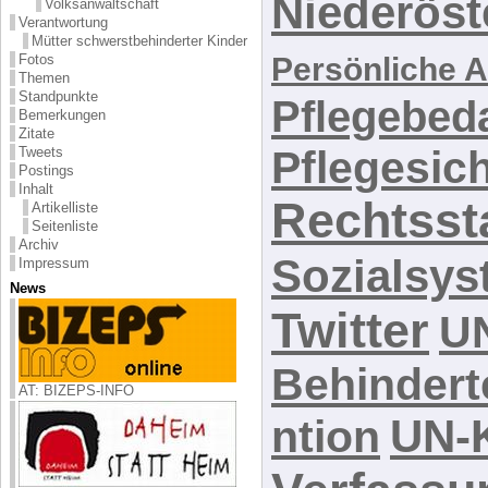
Niederöst
Volksanwaltschaft
Verantwortung
Mütter schwerstbehinderter Kinder
Fotos
Persönliche A
Themen
Standpunkte
Pflegebed
Bemerkungen
Zitate
Pflegesic
Tweets
Postings
Inhalt
Rechtsst
Artikelliste
Seitenliste
Archiv
Sozialsys
Impressum
News
Twitter
U
Behindert
AT: BIZEPS-INFO
UN-
ntion