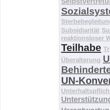
Selbstvertret
Sozialsys
Sterbebegleitun
Subsidiarität
Su
reaktionsloser
Teilhabe
Tr
U
Überalterung
Behindert
UN-Konve
Unterhaltspflich
Unterstützun