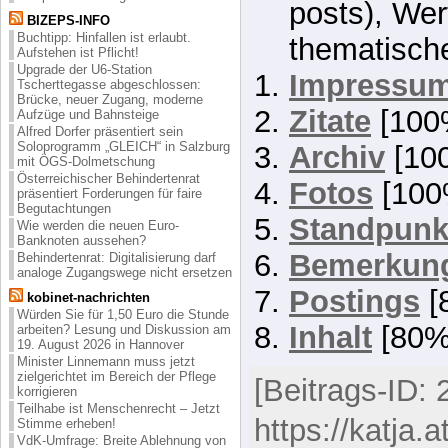
posts), Wer
BIZEPS-INFO
Buchtipp: Hinfallen ist erlaubt.
thematisch
Aufstehen ist Pflicht!
Upgrade der U6-Station
Impressu
Tscherttegasse abgeschlossen:
Brücke, neuer Zugang, moderne
Zitate
[100
Aufzüge und Bahnsteige
Alfred Dorfer präsentiert sein
Soloprogramm „GLEICH“ in Salzburg
Archiv
[10
mit ÖGS-Dolmetschung
Österreichischer Behindertenrat
Fotos
[100
präsentiert Forderungen für faire
Begutachtungen
Standpunk
Wie werden die neuen Euro-
Banknoten aussehen?
Bemerkun
Behindertenrat: Digitalisierung darf
analoge Zugangswege nicht ersetzen
Postings
[
kobinet-nachrichten
Würden Sie für 1,50 Euro die Stunde
Inhalt
[80%
arbeiten? Lesung und Diskussion am
19. August 2026 in Hannover
Minister Linnemann muss jetzt
zielgerichtet im Bereich der Pflege
[Beitrags-ID: 
korrigieren
Teilhabe ist Menschenrecht – Jetzt
https://katja.
Stimme erheben!
VdK-Umfrage: Breite Ablehnung von