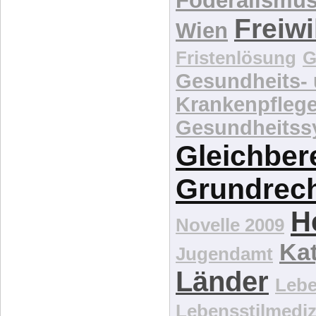
Föderalismu
Freiwi
Wien
Fristenlösung
G
Gesundheits-
Krankenpfleg
Gesundheitss
Gleichber
Grundrec
H
Novelle 2009
Kat
Jugendamt
Länder
Lebe
Lebensstilmediz