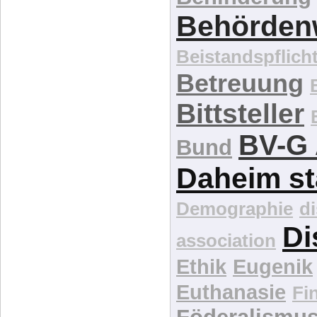
Behördenw
Beistandspflich
Betreuung
Bittsteller
BV-G 
Bund
Daheim st
Demographie
d
Di
association
Ethik
Eugenik
Euthanasie
Fi