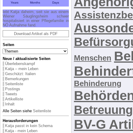
Angehöri
Years
Months
Days
Assistenzbe
lebt Katja daheim, seit sie aus einem
Wiener Säuglingsheim schwer
hospitalisiert in einer Pflegefamilie in
Aussond
NÖ Aufnahme fand.
Download Artikel als PDF
Befürsorg
Seiten
Be
Menschen
Neue / aktualisierte Seiten
Überlebenskampf
Behindert
Katja – mein Leben
Geschützt: Italien
Bemerkungen
Behinderung
Seitenliste
Postings
Behörden
Tweets
Artikelliste
Inhalt
Betreuung
Alle Seiten siehe
Seitenliste
BV-G Arti
Herausforderungen
Katja passt in kein Schema
Katja - mein Leben