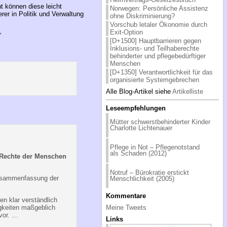
t können diese leicht
Norwegen: Persönliche Assistenz
er in Politik und Verwaltung
ohne Diskriminierung?
Vorschub letaler Ökonomie durch
Exit-Option
”
[D+1500] Hauptbarrieren gegen
Inklusions- und Teilhaberechte
behinderter und pflegebedürftiger
Menschen
[D+1350] Verantwortlichkeit für das
organisierte Systemgebrechen
Alle Blog-Artikel siehe
Artikelliste
Leseempfehlungen
Mütter schwerstbehinderter Kinder
Charlotte Lichtenauer
Pflege in Not – Pflegenotstand
als Schaden (2012)
 Rechte der Menschen
Notruf – Bürokratie erstickt
Zusammenfassung der
Menschlichkeit (2005)
Kommentare
en klar verständlich
gkeiten maßgeblich
Meine Tweets
 vor. …
Links