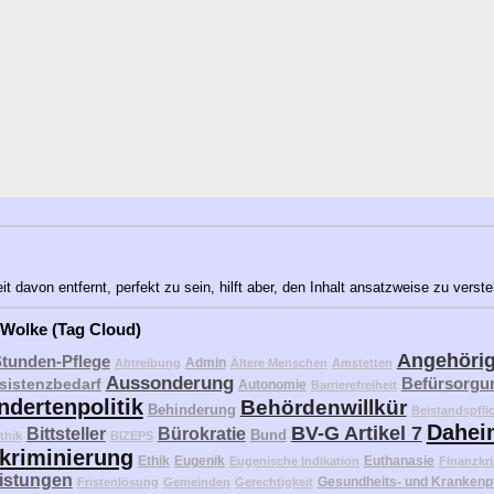
 davon entfernt, perfekt zu sein, hilft aber, den Inhalt ansatzweise zu verst
 Wolke (Tag Cloud)
Angehöri
Stunden-Pflege
Admin
Abtreibung
Ältere Menschen
Amstetten
Aussonderung
Befürsorgu
sistenzbedarf
Autonomie
Barrierefreiheit
ndertenpolitik
Behördenwillkür
Behinderung
Beistandspfli
Dahei
BV-G Artikel 7
Bittsteller
Bürokratie
Bund
thik
BIZEPS
kriminierung
Ethik
Eugenik
Euthanasie
Eugenische Indikation
Finanzkri
eistungen
Gesundheits- und Krankenp
Fristenlösung
Gemeinden
Gerechtigkeit