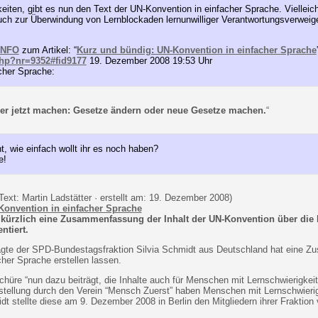
iten, gibt es nun den Text der UN-Konvention in einfacher Sprache. Vielleich
ch zur Überwindung von Lernblockaden lernunwilliger Verantwortungsverweiger
INFO
zum Artikel: “
Kurz und bündig: UN-Konvention in einfacher Sprache
php?nr=9352#fid9177
19. Dezember 2008 19:53 Uhr
cher Sprache:
r jetzt machen: Gesetze ändern oder neue Gesetze machen.
“
t, wie einfach wollt ihr es noch haben?
e!
Text: Martin Ladstätter · erstellt am: 19. Dezember 2008)
Konvention in einfacher Sprache
 kürzlich eine Zusammenfassung der Inhalt der UN-Konvention über die
ntiert.
agte der SPD-Bundestagsfraktion Silvia Schmidt aus Deutschland hat eine 
her Sprache erstellen lassen.
schüre “nun dazu beiträgt, die Inhalte auch für Menschen mit Lernschwierigkeit
Erstellung durch den Verein “Mensch Zuerst” haben Menschen mit Lernschwieri
dt stellte diese am 9. Dezember 2008 in Berlin den Mitgliedern ihrer Fraktion