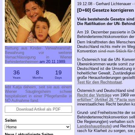
19.12.08 - Gerhard Lichtenauer -
[D+60] Gesetze korrigieren
Viele bestehende Gesetze sind 
Die Ratifikation der UN- Behin
Am 19. Dezember passierte in De
Behindertenrechtskonvention der 
Dem Inkrafttreten des Mensche
Deutschland nichts mehr im We
Rettung aus Kinder- Verwahranstalt,
Konvention
sind nun Stück für
Bewahrung vor weiterer
Vernachlässigung in Wiener
In Österreich trat die UN- Konven
Behindertenheimen
am 20.11.1989.
Übereinkommen wurde somit zur in
Deutschland ist die Umsetzung in
36
8
19
hoheitlicher Gewalt, Zuständigke
große Herausforderungen gestell
Years
Months
Days
Test für den Rechtsstaat
.
lebt Katja daheim, seit sie aus einem
Österreich und Deutschland sind
Wiener Säuglingsheim schwer
Recht der Verträge
von 1969 verp
hospitalisiert in einer Pflegefamilie in
erfüllen“ (Artikel 26 “Pacta su
NÖ Aufnahme fand.
innerstaatliches Recht berufen ka
Download Artikel als PDF
Grund- und Freiheitsrechte der s
Behindertenrechtskonvention sel
Seiten
Die Regierung(en) verhalten sich
Landeshauptleute
) und Rechtsa
rasch für Klarheit zu sorgen, sie
Neue / aktualisierte Seiten