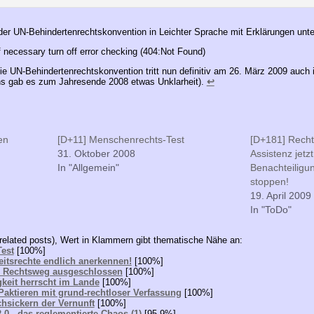
der UN-Behindertenrechtskonvention in Leichter Sprache mit Erklärungen unt
 if necessary turn off error checking (404:Not Found)
e UN-Behindertenrechtskonvention tritt nun definitiv am 26. März 2009 auch i
ens gab es zum Jahresende 2008 etwas Unklarheit).
↩
en
[D+11] Menschenrechts-Test
[D+181] Recht
31. Oktober 2008
Assistenz jetz
In "Allgemein"
Benachteiligu
stoppen!
19. April 2009
In "ToDo"
related posts), Wert in Klammern gibt thematische Nähe an:
est
[100%]
eitsrechte endlich anerkennen!
[100%]
- Rechtsweg ausgeschlossen
[100%]
gkeit herrscht im Lande
[100%]
Paktieren mit grund-rechtloser Verfassung
[100%]
hsickern der Vernunft
[100%]
.0 - das reglementierte Chaos (1)
[95.9%]