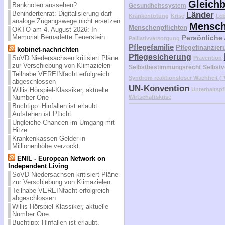
Gleichb
Banknoten aussehen?
Gesundheitssystem
Behindertenrat: Digitalisierung darf
Länder
Krankentötung
Krise
Le
analoge Zugangswege nicht ersetzen
Mensch
Menschenpflichten
OKTO am 4. August 2026: In
Memorial Bernadette Feuerstein
Persönliche
Palliativversorgung
Pflegefamilie
Pflegefinanzier
kobinet-nachrichten
Pflegesicherung
SoVD Niedersachsen kritisiert Pläne
Prävention
zur Verschiebung von Klimazielen
Selbstbestimmungsrecht
Selbstv
Teilhabe VEREINfacht erfolgreich
Syndrom reaktionsloser Wachheit 
abgeschlossen
UN-Konvention
Unterhaltspf
Willis Hörspiel-Klassiker, aktuelle
Wirtschaftskrise
Number One
Buchtipp: Hinfallen ist erlaubt.
Aufstehen ist Pflicht
Ungleiche Chancen im Umgang mit
Hitze
Krankenkassen-Gelder in
Millionenhöhe verzockt
ENIL - European Network on
Independent Living
SoVD Niedersachsen kritisiert Pläne
zur Verschiebung von Klimazielen
Teilhabe VEREINfacht erfolgreich
abgeschlossen
Willis Hörspiel-Klassiker, aktuelle
Number One
Buchtipp: Hinfallen ist erlaubt.