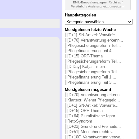
ENIL-Europakampagne: Recht auf
Persönliche Assistenz jetzt umsetzen!
Hauptkategorien
Hauptkategorien
Meistgelesen letzte Woche
[D+1] SN-Artikel: Vorwürfe...
[D+70] Verantwortung erkenn...
Pflegesicherungsreform Teil...
Pflegefinanzierung Teil 4:...
[D+15] ORF-Thema
Pflegesicherungsreform Teil...
[D-Day] Katja – mein...
Pflegesicherungsreform Teil...
Pflegefinanzierung Teil 1:...
Pflegefinanzierung Teil 3:...
Meistgelesen insgesamt
[D+70] Verantwortung erkenn...
Klartext: Wiener Pflegegeld...
[D+1] SN-Artikel: Vorwürfe...
[D+15] ORF-Thema
[D+64] Pluralistische Ignor...
Rett-Syndrom
[D+23] Grund- und Freiheits...
[D+51] Menschenrechte ̵...
[D+100] Verantwortung verwe...