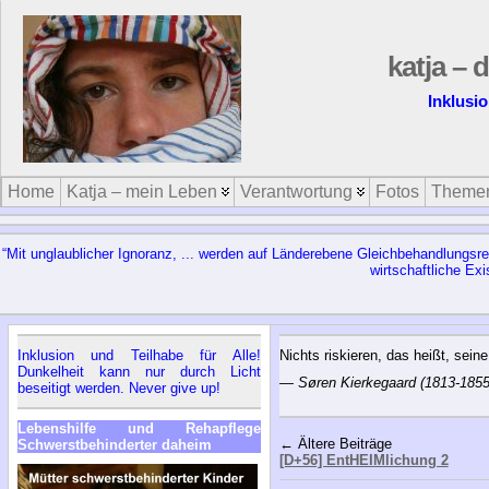
katja – 
Inklusio
Home
Katja – mein Leben
Verantwortung
Fotos
Theme
“Mit unglaublicher Ignoranz, ... werden auf Länderebene Gleichbehandlungsr
wirtschaftliche Ex
Inklusion und Teilhabe für Alle!
Nichts riskieren, das heißt, sein
Dunkelheit kann nur durch Licht
—
Søren Kierkegaard (1813-1855
beseitigt werden. Never give up!
Lebenshilfe und Rehapflege
← Ältere Beiträge
Schwerstbehinderter daheim
[D+56] EntHEIMlichung 2