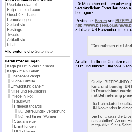
Für Menschen mit Lernschwierigke
Überlebenskampf
verständlichen Formulierungen au
Katja – mein Leben
beitragen?
Geschützt: Italien
Bemerkungen
Posting im
Forum
von
BIZEPS-
Seitenliste
http://www.bizeps.or.at/news.
Postings
Zitat aus UN-Konvention in einfa
Tweets
Artikelliste
Inhalt
“
Das müssen die Lände
Alle Seiten siehe
Seitenliste
Herausforderungen
An alle, die Ihr die Gesetze mach
Katja passt in kein Schema
Kurz und bündig: Eine tolle Sach
Katja - mein Leben
Überlebenskampf
Suche Familie
Quelle:
BIZEPS-INFO
(
Entwicklung daheim
Kurz und bündig: UN-
In Deutschland wurde
Krise und Neubeginn
mit Behinderung präse
Pflege in Not
Rauswurf
Die Behindertenbeauftr
Pflegestandards
UN-Konvention in einfac
NÖ Betreuungs- Verordnung
NÖ Richtlinien Wohnen
Sie hofft, dass die Bro
darzustellen”. An der 
Strafanzeige
mitgewirkt. Silvia Schmi
Ermittlungen
ORF-Thema