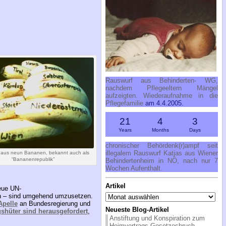
Rauswurf aus Behinderten- WG,
nachdem Pflegeeltern Mängel
aufzeigten. Wiederaufnahme in die
Pflegefamilie
am 4.4.2005.
21
4
3
Years
Months
Days
chronischer Behördenk(r)ampf seit
illegalem Rauswurf Katjas aus Wiener
 aus neun Bananen, bekannt auch als
“Bananenrepublik”
Behindertenheim in NÖ, nach nur 7
Wochen Aufenthalt.
Artikel
neue UN-
Artikel
den – sind umgehend umzusetzen.
Apelle
an Bundesregierung und
Neueste Blog-Artikel
shüter sind herausgefordert
,
Anstiftung und Konspiration zum
Heimvertrags-Gesetzesbruch