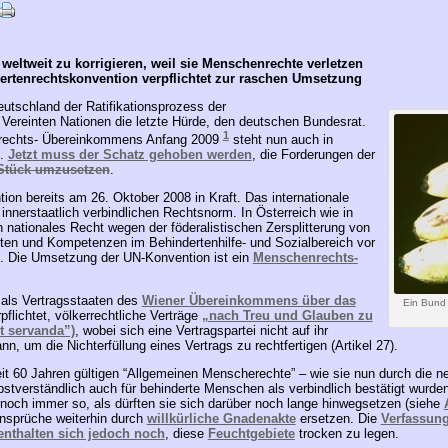
weltweit zu korrigieren, weil sie Menschenrechte verletzen
dertenrechtskonvention verpflichtet zur raschen Umsetzung
utschland der Ratifikationsprozess der
Vereinten Nationen die letzte Hürde, den deutschen Bundesrat.
1
nrechts- Übereinkommens Anfang 2009
steht nun auch in
g.
Jetzt muss der Schatz gehoben werden
, die Forderungen der
 Stück umzusetzen
.
tion bereits am 26. Oktober 2008 in Kraft. Das internationale
nerstaatlich verbindlichen Rechtsnorm. In Österreich wie in
 nationales Recht wegen der föderalistischen Zersplitterung von
iten und Kompetenzen im Behindertenhilfe- und Sozialbereich vor
t. Die Umsetzung der UN-Konvention ist ein
Menschenrechts-
 als Vertragsstaaten des
Wiener Übereinkommens über das
Ein Bund
flichtet, völkerrechtliche Verträge
„nach Treu und Glauben zu
nt servanda”)
, wobei sich eine Vertragspartei nicht auf ihr
nn, um die Nichterfüllung eines Vertrags zu rechtfertigen (Artikel 27).
eit 60 Jahren gültigen “Allgemeinen Menscherechte” – wie sie nun durch die 
bstverständlich auch für behinderte Menschen als verbindlich bestätigt wur
 noch immer so, als dürften sie sich darüber noch lange hinwegsetzen (siehe
nsprüche weiterhin durch
willkürliche Gnadenakte
ersetzen. Die
Verfassung
enthalten sich jedoch noch
, diese
Feuchtgebiete
trocken zu legen.