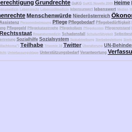
erechtigung
Grundrechte
Heime
GuKG
GuKG Novelle 2009
lebenswert
lebensunwert
bensmedizin
Lebensrecht
Lebensstilmedizin
Medien
M
Ökono
enrechte
Menschenwürde
Niederösterreich
Pflege
Pflegebedarf
 Assistenz
Pflegebedürftigkeit
Personenbetreuung
ung
Pflegegeld
Pflegekatastrophe
Pflegekollaps
Pflegenotstand
Pflegekosten
Rechtsstaat
Schadensfall
Selbstbes
Reparaturmedizin
Schulunfähigkeit
Sozialhilfe
Sozialsystem
ertretung
Spätabtreibung
Sterbebegleitung
Sterb
Teilhabe
Twitter
UN-Behinder
("Wachkoma")
Trisomie 18
Überalterung
Verfass
Unterstützungsbedarf
Verantwortung
licht
Unterlassungsklage