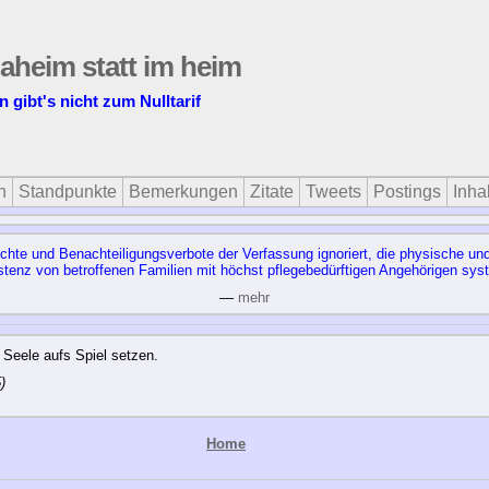
daheim statt im heim
n gibt's nicht zum Nulltarif
n
Standpunkte
Bemerkungen
Zitate
Tweets
Postings
Inhal
echte und Benachteiligungsverbote der Verfassung ignoriert, die physische un
istenz von betroffenen Familien mit höchst pflegebedürftigen Angehörigen syst
—
mehr
e Seele aufs Spiel setzen.
)
Home