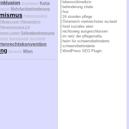
lebensstilmedizin
Inklusion
Katja
Jugendamt
behinderung zitate
Mehrfachbehinderung
edizin
fsw
mismus
Palliativmedizin
24 stunden pflege
Österreich viertreichstes eu-land
Pflegecrash
Pflegeeltern
fond soziales wien
Pflegenotstand 2.0
rechtsweg ausgeschlossen
Selbstbestimmung
timmt Leben
im netz der pflegemafia
ehilfe
Subsidiarität
Suizidhilfe
heim für schwerstbehinderte
tenrechtskonvention
schwerstbehinderte
ung
Wien
WordPress SEO Plugin
Vorsorge