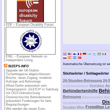
EDF – European Disability Forum
ENIL – European Network on
Independent Living
Automatische Übersetzung ist weit
BIZEPS-INFO
Upgrade der U6-Station
Stichwörter / Schlagwörter
Tscherttegasse abgeschlossen:
Brücke, neuer Zugang, moderne
24-Stunden-Betreuung
24-
Aufzüge und Bahnsteige
As
Assistenz
Alfred Dorfer präsentiert sein
Antidiskriminierung
Soloprogramm „GLEICH“ in Salzburg
Behi
Behindertenhilfe
mit ÖGS-Dolmetschung
Betreuung
Österreichischer Behindertenrat
Bildungssystem
Bioe
präsentiert Forderungen für faire
Dis
discrimination by association
Begutachtungen
Freiwillige L
Soziales Wien
Wie werden die neuen Euro-