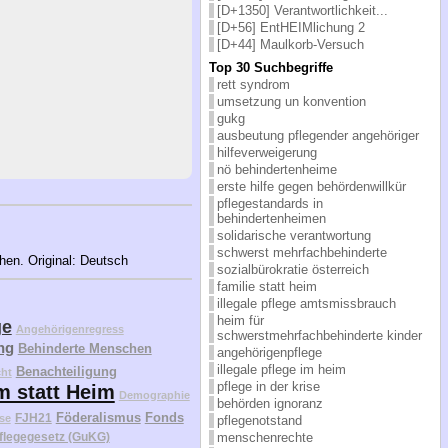
[D+1350] Verantwortlichkeit...
[D+56] EntHEIMlichung 2
[D+44] Maulkorb-Versuch
Top 30 Suchbegriffe
rett syndrom
umsetzung un konvention
gukg
ausbeutung pflegender angehöriger
hilfeverweigerung
nö behindertenheime
erste hilfe gegen behördenwillkür
pflegestandards in
behindertenheimen
solidarische verantwortung
schwerst mehrfachbehinderte
ehen. Original: Deutsch
sozialbürokratie österreich
familie statt heim
illegale pflege amtsmissbrauch
heim für
ge
Angehörigenregress
schwerstmehrfachbehinderte kinder
ng
Behinderte Menschen
angehörigenpflege
illegale pflege im heim
Benachteiligung
cht
pflege in der krise
m statt Heim
Demographie
behörden ignoranz
Föderalismus
Fonds
FJH21
se
pflegenotstand
flegegesetz (GuKG)
menschenrechte