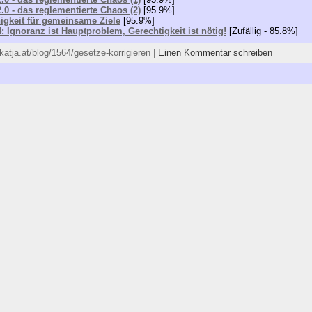
.0 - das reglementierte Chaos (2)
[95.9%]
nigkeit für gemeinsame Ziele
[95.9%]
4: Ignoranz ist Hauptproblem, Gerechtigkeit ist nötig!
[Zufällig - 85.8%]
/katja.at/blog/1564/gesetze-korrigieren |
Einen Kommentar schreiben