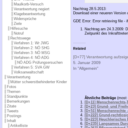
Maulkorb-Versuch
Nachtrag 28.5.2013:
Verantwortung negiert
Download einer neueren Version 
Klagebeantwortung
Widersprüche
GDE Error: Error retrieving file -
Ziele
Hilfesuche
Nachtrag am 24.3.2009: Di
Zeitpunkt des Inkrafttret
Notruf
Rechtswege
Verfahren 1: Wr JWG
Verfahren 2: NÖ SHG
Related
Verfahren 3: NÖ MSG
[D+77] Verantwortung aufzeig
Verfahren 4: NÖ ADG
5. Januar 2009
NÖ ADG Prüfungsersuchen
Verfahren 5: SVA GW
In "Allgemein"
Volksanwaltschaft
Verantwortung
Mütter schwerstbehinderter Kinder
Fotos
Themen
Standpunkte
Ähnliche Beiträge
(most 
Bemerkungen
[D+11] Menschenrechts-T
Zitate
[D+23] Grund- und Freih
[D+51] Menschenrechte 
Tweets
[D+222] Grund-rechtlosi
Postings
[D+223] Heuchlerisches 
Inhalt
[D+235] Langsames Durc
Artikelliste
[D+263] Pflegenotstand 2