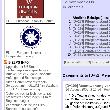
12. November 2008
In "Allgemein"
Ähnliche Beiträge
(most 
EDF – European Disability Forum
[D+263] Pflegenotstand 2
[D+266] Pflegenotstand 2
[D+270] Pflegenotstand 2
[D+280] Pflegenotstand 2
[D+281] Pflegenotstand 2
[D+290] Pflegenotstand 2
[D+293] Pflegenotstand 2
[D+365] Pflegerechtsnots
[D+23] Grund- und Freih
ENIL – European Network on
[D+6] Verantwortung üb
Independent Living
[Beitrags-ID: 1323] Link: http:/
BIZEPS-INFO
Upgrade der U6-Station
Tscherttegasse abgeschlossen:
Brücke, neuer Zugang, moderne
2 comments to [D+51] Men
Aufzüge und Bahnsteige
Alfred Dorfer präsentiert sein
[D+100] Verantwortung verw
Soloprogramm „GLEICH“ in Salzburg
mit ÖGS-Dolmetschung
14. August 2009 at 10:54
· Rep
Österreichischer Behindertenrat
[…] Die Tötung eines Kindes, 
präsentiert Forderungen für faire
der Mutter, ist – wenn es sich
Begutachtungen
„Eugenischer Indikation“). Das
Wie werden die neuen Euro-
aber Diskriminierung aufgrund 
Banknoten aussehen?