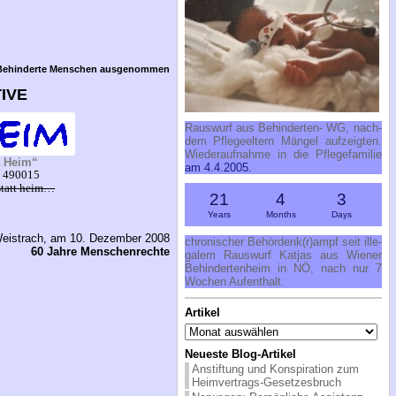
 Behinderte Menschen ausgenommen
TIVE
Raus­wurf aus Be­hin­der­ten- WG, nach­
dem Pfle­ge­el­tern Män­gel auf­zeig­ten.
Wie­der­auf­nah­me in die Pfle­ge­fa­mi­lie
t Heim“
am 4.4.2005.
7 490015
statt heim…
21
4
3
Years
Months
Days
eistrach, am 10. Dezember 2008
chro­ni­scher Be­hör­denk(r)ampf seit il­le­
60 Jahre Menschenrechte
ga­lem Raus­wurf Kat­jas aus Wie­ner
Be­hin­der­ten­heim in NÖ, nach nur 7
Wo­chen Auf­ent­halt.
Artikel
Artikel
Neueste Blog-Artikel
Anstiftung und Konspiration zum
Heimvertrags-Gesetzesbruch