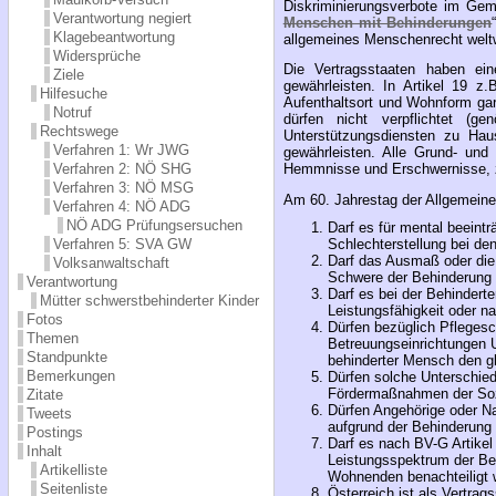
Diskriminierungsverbote im Gem
Verantwortung negiert
Menschen mit Behinderungen
Klagebeantwortung
allgemeines Menschenrecht weltwe
Widersprüche
Die Vertragsstaaten haben eine
Ziele
gewährleisten. In Artikel 19 z
Hilfesuche
Aufenthaltsort und Wohnform gar
Notruf
dürfen nicht verpflichtet (
Rechtswege
Unterstützungsdiensten zu Haus
Verfahren 1: Wr JWG
gewährleisten. Alle Grund- und
Verfahren 2: NÖ SHG
Hemmnisse und Erschwernisse, z
Verfahren 3: NÖ MSG
Am 60. Jahrestag der Allgemein
Verfahren 4: NÖ ADG
NÖ ADG Prüfungsersuchen
Darf es für mental beeint
Verfahren 5: SVA GW
Schlechterstellung bei den
Darf das Ausmaß oder die 
Volksanwaltschaft
Schwere der Behinderung 
Verantwortung
Darf es bei der Behindert
Mütter schwerstbehinderter Kinder
Leistungsfähigkeit oder n
Fotos
Dürfen bezüglich Pflegesch
Themen
Betreuungseinrichtungen U
Standpunkte
behinderter Mensch den gl
Bemerkungen
Dürfen solche Unterschied
Fördermaßnahmen der Sozi
Zitate
Dürfen Angehörige oder N
Tweets
aufgrund der Behinderung 
Postings
Darf es nach BV-G Artikel
Inhalt
Leistungsspektrum der Beh
Artikelliste
Wohnenden benachteiligt
Seitenliste
Österreich ist als Vertra