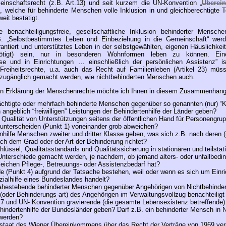
einschaftsrecht (z.B. Art.13) und seit kurzem die UN-Konvention „
Überei
“, welche für behinderte Menschen volle Inklusion in und gleichberechtigte 
it bestätigt.
 benachteiligungsfreie, gesellschaftliche Inklusion behinderter Mensch
.B. „Selbstbestimmtes Leben und Einbeziehung in die Gemeinschaft“ werd
antiert und unterstütztes Leben in der selbstgewählten, eigenen Häuslichkei
genötigt) sein, nur in besonderen Wohn­formen leben zu können. E
e und in Einrichtungen … einschließlich der persönlichen Assistenz” is
 Freiheitsrechte, u.a. auch das Recht auf Familienleben (Artikel 23) m
ugänglich gemacht werden, wie nichtbehinderten Menschen auch.
en Erklärung der Menschenrechte möchte ich Ihnen in diesem Zusammenhang 
rächtigte oder mehrfach behinderte Menschen gegenüber so genannten (nur) “K
 angeblich “freiwilligen” Leistungen der Behindertenhilfe der Länder geben?
Qualität von Unterstützungen seitens der öffentlichen Hand für Personengruppe
unterscheiden (Punkt 1) voneinander grob abweichen?
enhilfe Menschen zweiter und dritter Klasse geben, was sich z.B. nach deren (
ach dem Grad oder der Art der Behinderung richtet?
lüssel, Qualitätsstandards und Qualitätssicherung in stationären und teilstat
nterschiede gemacht werden, je nachdem, ob jemand alters- oder unfallbedingt
eichen Pflege-, Betreuungs- oder Assistenzbedarf hat?
e (Punkt 4) aufgrund der Tatsache bestehen, weil oder wenn es sich um Einr
alhilfe eines Bundeslandes handelt?
ahestehende behinderter Menschen gegenüber Angehörigen von Nichtbehindert
(oder Behinderungs-art) des Angehörigen im Verwaltungsvollzug benachteilig
 7 und UN- Konvention gravierende (die gesamte Lebensexistenz betreffende)
indertenhilfe der Bundesländer geben? Darf z.B. ein behinderter Mensch in Ni
 werden?
gsstaat des Wiener Übereinkommens über das Recht der Verträge von 1969 verpf