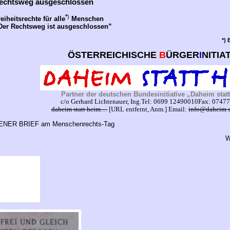
Rechtsweg ausgeschlossen
*
)
iheitsrechte für alle
Menschen
“Der Rechtsweg ist ausgeschlossen”
*)
ÖSTERREICHISCHE
B
ÜRGER
I
NITIA
Partner der deutschen Bundesinitiative „Daheim stat
c/o Gerhard Lichtenauer, Ing.Tel: 0699 12490010Fax: 0747
daheim statt heim…
[URL entfernt, Anm.] Email:
info@daheim 
NER BRIEF am Menschenrechts-Tag
W