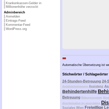
Krankenkassen-Gelder in
Millionenhöhe verzockt
Adminbereich
Anmelden
Eintrags-Feed
Kommentar-Feed
WordPress.org
Automatische Übersetzung ist weit
Stichwörter / Schlagwörter
24-Stunden-Betreuung
24-
As
Assistenz
Antidiskriminierung
Behi
Behindertenhilfe
Betreuung
Bildungssystem
Bioe
Dis
discrimination by association
Freiwillige L
Soziales Wien