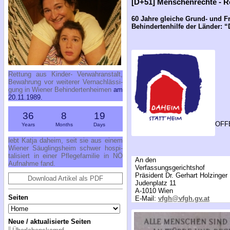
[D+51] Menschenrechte - 
60 Jahre gleiche Grund- und Fre
Behindertenhilfe der Länder: 
Ret­tung aus Kin­der- Ver­wahr­an­stalt,
Be­wah­rung vor wei­te­rer Ver­nach­läs­si­
gung in Wie­ner Be­hin­der­ten­hei­men
am
20.11.1989.
36
8
19
OFFE
Years
Months
Days
lebt Kat­ja da­heim, seit sie aus ei­nem
Wie­ner Säug­lings­heim schwer hos­pi­
ta­li­siert in ei­ner Pfle­ge­fa­mi­lie in NÖ
An den
Auf­nah­me fand.
Verfassungsgerichtshof
Präsident Dr. Gerhart Holzinger
Download Artikel als PDF
Judenplatz 11
A-1010 Wien
Seiten
E-Mail:
vfgh@vfgh.gv.at
Neue / aktualisierte Seiten