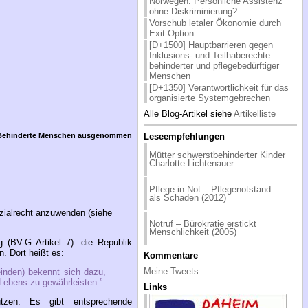
Norwegen: Persönliche Assistenz
ohne Diskriminierung?
Vorschub letaler Ökonomie durch
Exit-Option
[D+1500] Hauptbarrieren gegen
Inklusions- und Teilhaberechte
behinderter und pflegebedürftiger
Menschen
[D+1350] Verantwortlichkeit für das
organisierte Systemgebrechen
Alle Blog-Artikel siehe
Artikelliste
 Behinderte Menschen ausgenommen
Leseempfehlungen
Müt­ter schwerst­be­hin­der­ter Kin­der
Char­lot­te Lich­ten­au­er
Pfle­ge in Not – Pfle­ge­not­stand
als Scha­den (2012)
ozialrecht anzuwenden (siehe
Not­ruf – Bü­ro­kra­tie er­stickt
Mensch­lich­keit (2005)
 (BV-G Artikel 7): die Republik
. Dort heißt es:
Kommentare
Meine Tweets
inden) bekennt sich dazu,
Lebens zu gewährleisten.”
Links
ützen. Es gibt entsprechende