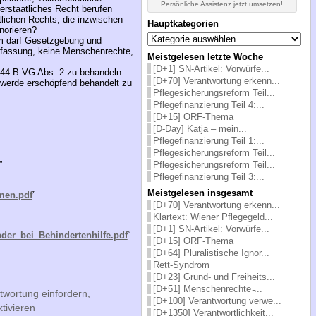
Persönliche Assistenz jetzt umsetzen!
nnerstaatliches Recht berufen
ntlichen Rechts, die inzwischen
Hauptkategorien
norieren?
Hauptkategorien
um darf Gesetzgebung und
erfassung, keine Menschenrechte,
Meistgelesen letzte Woche
[D+1] SN-Artikel: Vorwürfe...
144 B-VG Abs. 2 zu behandeln
[D+70] Verantwortung erkenn...
chwerde erschöpfend behandelt zu
Pflegesicherungsreform Teil...
Pflegefinanzierung Teil 4:...
[D+15] ORF-Thema
[D-Day] Katja – mein...
Pflegefinanzierung Teil 1:...
Pflegesicherungsreform Teil...
”
Pflegesicherungsreform Teil...
Pflegefinanzierung Teil 3:...
Meistgelesen insgesamt
men.pdf
”
[D+70] Verantwortung erkenn...
Klartext: Wiener Pflegegeld...
[D+1] SN-Artikel: Vorwürfe...
er_bei_Behindertenhilfe.pdf
“
[D+15] ORF-Thema
[D+64] Pluralistische Ignor...
Rett-Syndrom
[D+23] Grund- und Freiheits...
[D+51] Menschenrechte ̵...
twortung einfordern,
[D+100] Verantwortung verwe...
tivieren
[D+1350] Verantwortlichkeit...