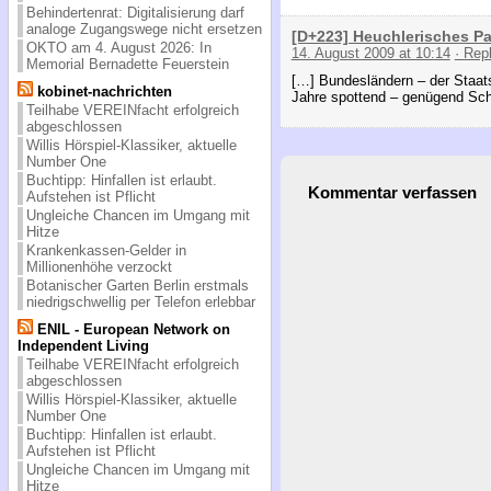
Behindertenrat: Digitalisierung darf
analoge Zugangswege nicht ersetzen
[D+223] Heuchlerisches Pak
OKTO am 4. August 2026: In
14. August 2009 at 10:14
· Rep
Memorial Bernadette Feuerstein
[…] Bundesländern – der Staats
kobinet-nachrichten
Jahre spottend – genügend Schl
Teilhabe VEREINfacht erfolgreich
abgeschlossen
Willis Hörspiel-Klassiker, aktuelle
Number One
Buchtipp: Hinfallen ist erlaubt.
Kommentar verfassen
Aufstehen ist Pflicht
Ungleiche Chancen im Umgang mit
Hitze
Krankenkassen-Gelder in
Millionenhöhe verzockt
Botanischer Garten Berlin erstmals
niedrigschwellig per Telefon erlebbar
ENIL - European Network on
Independent Living
Teilhabe VEREINfacht erfolgreich
abgeschlossen
Willis Hörspiel-Klassiker, aktuelle
Number One
Buchtipp: Hinfallen ist erlaubt.
Aufstehen ist Pflicht
Ungleiche Chancen im Umgang mit
Hitze