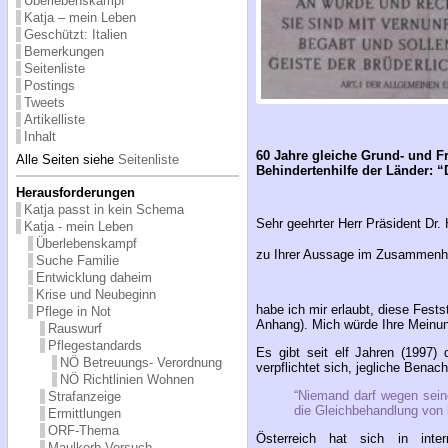
Überlebenskampf
Katja – mein Leben
Geschützt: Italien
Bemerkungen
Seitenliste
Postings
Tweets
Artikelliste
Inhalt
60 Jahre gleiche Grund- und Fre
Alle Seiten siehe
Seitenliste
Behindertenhilfe der Länder: 
Herausforderungen
Katja passt in kein Schema
Sehr geehrter Herr Präsident Dr. 
Katja - mein Leben
Überlebenskampf
zu Ihrer Aussage im Zusammenha
Suche Familie
Entwicklung daheim
Krise und Neubeginn
habe ich mir erlaubt, diese Fest
Pflege in Not
Anhang). Mich würde Ihre Meinun
Rauswurf
Pflegestandards
Es gibt seit elf Jahren (1997)
NÖ Betreuungs- Verordnung
verpflichtet sich, jegliche Bena
NÖ Richtlinien Wohnen
“Niemand darf wegen sein
Strafanzeige
die Gleichbehandlung von 
Ermittlungen
ORF-Thema
Österreich hat sich in inte
Maulkorb-Versuch