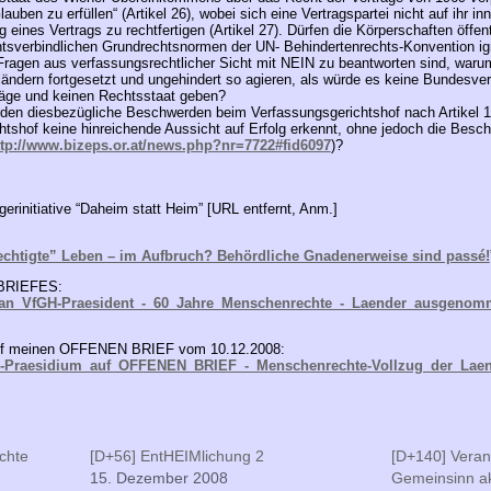
auben zu erfüllen“ (Artikel 26), wobei sich eine Vertragspartei nicht auf ihr i
g eines Vertrags zu rechtfertigen (Artikel 27). Dürfen die Körperschaften öffe
htsverbindlichen Grundrechtsnormen der UN- Behindertenrechts-Konvention ig
) Fragen aus verfassungsrechtlicher Sicht mit NEIN zu beantworten sind, war
ändern fortgesetzt und ungehindert so agieren, als würde es keine Bundesv
träge und keinen Rechtsstaat geben?
en diesbezügliche Beschwerden beim Verfassungsgerichtshof nach Artikel 
htshof keine hinreichende Aussicht auf Erfolg erkennt, ohne jedoch die Bes
ttp://www.bizeps.or.at/news.php?nr=7722#fid6097
)?
rgerinitiative “Daheim statt Heim” [URL entfernt, Anm.]
chtigte” Leben – im Aufbruch? Behördliche Gnadenerweise sind passé!
 BRIEFES:
n_VfGH-Praesident_-_60_Jahre_Menschenrechte_-_Laender_ausgenom
auf meinen OFFENEN BRIEF vom 10.12.2008:
-Praesidium_auf_OFFENEN_BRIEF_-_Menschenrechte-Vollzug_der_Laend
chte
[D+56] EntHEIMlichung 2
[D+140] Veran
15. Dezember 2008
Gemeinsinn ak