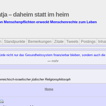
tja – daheim statt im heim
 von Menschenpflichten erweckt Menschenrechte zum Leben
n
Standpunkte
Bemerkungen
Zitate
Tweets
Postings
Inhal
­de nicht nur das Ge­sund­heits­sys­tem fi­nan­zier­bar blei­ben, son­dern auch die Pfl
—
mehr
.
rreichisch-israelischer jüdischer Religionsphilosoph
Home