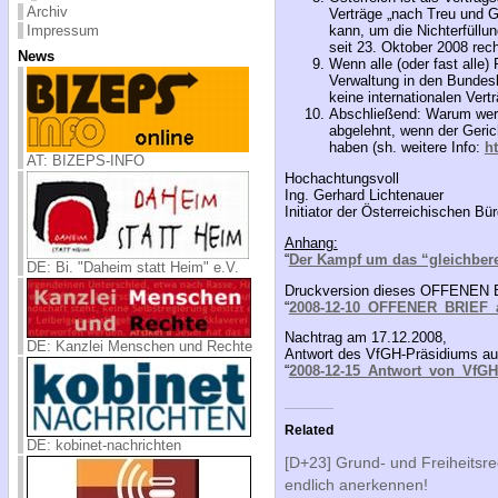
Archiv
Verträge „nach Treu und Gl
Impressum
kann, um die Nichterfüllun
seit 23. Oktober 2008 rec
News
Wenn alle (oder fast alle
Verwaltung in den Bundesl
keine internationalen Ver
Abschließend: Warum werd
abgelehnt, wenn der Geric
haben (sh. weitere Info:
h
AT: BIZEPS-INFO
Hochachtungsvoll
Ing. Gerhard Lichtenauer
Initiator der Österreichischen Bü
Anhang:
“
Der Kampf um das “gleichbere
DE: Bi. "Daheim statt Heim" e.V.
Druckversion dieses OFFENEN
“
2008-12-10_OFFENER_BRIEF_a
Nachtrag am 17.12.2008,
DE: Kanzlei Menschen und Rechte
Antwort des VfGH-Präsidiums 
“
2008-12-15_Antwort_von_VfGH
Related
DE: kobinet-nachrichten
[D+23] Grund- und Freiheitsre
endlich anerkennen!