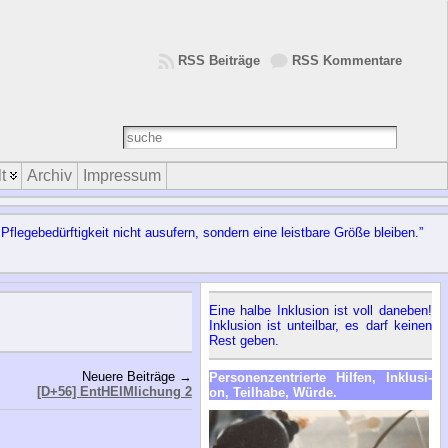
RSS Beiträge
RSS Kommentare
t
Archiv
Impressum
e­ge­be­dürf­tig­keit nicht aus­ufern, son­dern ei­ne leist­ba­re Grö­ße blei­ben.”
Ei­ne hal­be In­klu­si­on ist voll da­ne­ben!
In­klu­si­on ist un­teil­bar, es darf kei­nen
Rest ge­ben.
Neuere Beiträge →
Per­so­nen­zen­trier­te Hil­fen, In­klu­si­
[D+56] EntHEIMlichung 2
on, Teil­ha­be, Wür­de.