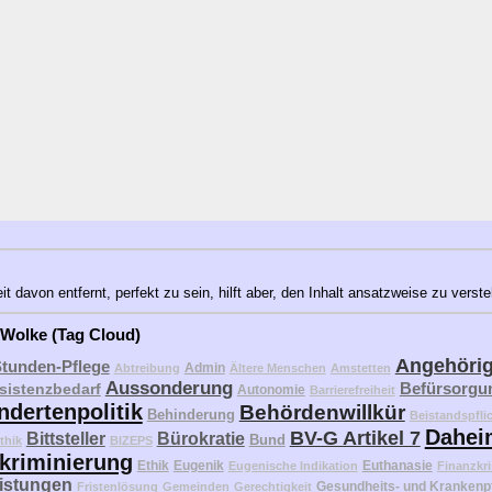
 davon entfernt, perfekt zu sein, hilft aber, den Inhalt ansatzweise zu verst
 Wolke (Tag Cloud)
Angehöri
Stunden-Pflege
Admin
Abtreibung
Ältere Menschen
Amstetten
Aussonderung
Befürsorgu
sistenzbedarf
Autonomie
Barrierefreiheit
ndertenpolitik
Behördenwillkür
Behinderung
Beistandspfli
Dahei
BV-G Artikel 7
Bittsteller
Bürokratie
Bund
thik
BIZEPS
kriminierung
Ethik
Eugenik
Euthanasie
Eugenische Indikation
Finanzkri
eistungen
Gesundheits- und Krankenp
Fristenlösung
Gemeinden
Gerechtigkeit