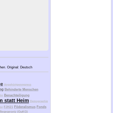
ehen. Original: Deutsch
ge
Angehörigenregress
ng
Behinderte Menschen
Benachteiligung
cht
m statt Heim
Demographie
Föderalismus
Fonds
FJH21
se
flegegesetz (GuKG)