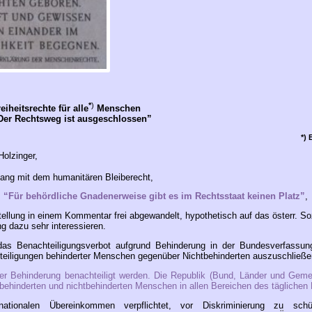
*
)
iheitsrechte für alle
Menschen
“Der Rechtsweg ist ausgeschlossen”
*)
Holzinger,
ng mit dem humanitären Bleiberecht,
“Für behördliche Gnadenerweise gibt es im Rechtsstaat keinen Platz”
,
stellung in einem Kommentar frei abgewandelt, hypothetisch auf das österr. S
g dazu sehr interessieren.
 das Benachteiligungsverbot aufgrund Behinderung in der Bundes­verfassung
chteiligungen behinderter Menschen gegenüber Nichtbehinderten auszuschließen
er Behinderung benachteiligt werden. Die Republik (Bund, Länder und Geme
behinderten und nichtbehinderten Menschen in allen Bereichen des täglichen 
rnationalen Übereinkommen verpflichtet, vor Diskriminierung zu sch