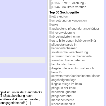
[D+56] EntHEIMlichung 2
[D+44] Maulkorb-Versuch
Top 30 Suchbegriffe
rett syndrom
umsetzung un konvention
gukg
ausbeutung pflegender angehöriger
hilfeverweigerung
nö behindertenheime
erste hilfe gegen behördenwillkür
pflegestandards in
behindertenheimen
solidarische verantwortung
schwerst mehrfachbehinderte
sozialbürokratie österreich
familie statt heim
illegale pflege amtsmissbrauch
heim für
schwerstmehrfachbehinderte kinder
angehörigenpflege
illegale pflege im heim
pflege in der krise
behörden ignoranz
jekt ist, unter der Bauchdecke
RT (Spätabtreibung nach
pflegenotstand
e Weise diskriminiert werden,
menschenrechte
ssungsgerichtshof! […]
lebensstilmedizin