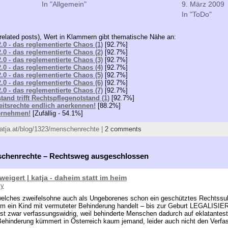
In "Allgemein"
9. März 2009
In "ToDo"
related posts), Wert in Klammern gibt thematische Nähe an:
.0 - das reglementierte Chaos (1)
[92.7%]
.0 - das reglementierte Chaos (2)
[92.7%]
.0 - das reglementierte Chaos (3)
[92.7%]
.0 - das reglementierte Chaos (4)
[92.7%]
.0 - das reglementierte Chaos (5)
[92.7%]
.0 - das reglementierte Chaos (6)
[92.7%]
.0 - das reglementierte Chaos (7)
[92.7%]
tand trifft Rechtspflegenotstand (1)
[92.7%]
eitsrechte endlich anerkennen!
[88.2%]
ernehmen!
[Zufällig - 54.1%]
/katja.at/blog/1323/menschenrechte |
2 comments
schenrechte – Rechtsweg ausgeschlossen
eigert | katja - daheim statt im heim
ly
welches zweifelsohne auch als Ungeborenes schon ein geschütztes Rechtssub
 um ein Kind mit vermuteter Behinderung handelt – bis zur Geburt LEGALISIE
 ist zwar verfassungswidrig, weil behinderte Menschen dadurch auf eklatantest
Behinderung kümmert in Österreich kaum jemand, leider auch nicht den Verfa