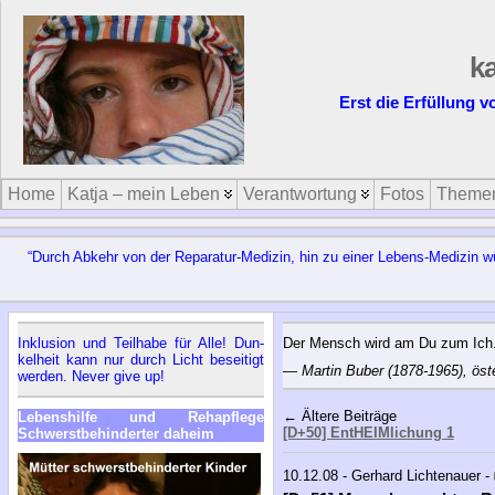
ka
Erst die Erfüllung
Home
Katja – mein Leben
Verantwortung
Fotos
Theme
“Durch Ab­kehr von der Re­pa­ra­tur-Me­di­zin, hin zu ei­ner Le­bens-Me­di­zin wür
In­klu­si­on und Teil­ha­be für Al­le! Dun­
Der Mensch wird am Du zum Ich
kel­heit kann nur durch Licht be­sei­tigt
—
Martin Buber (1878-1965), öste
wer­den. Ne­ver gi­ve up!
← Ältere Beiträge
Le­bens­hil­fe und Re­h­a­pfle­ge
[D+50] EntHEIMlichung 1
Schwerst­be­hin­der­ter da­heim
10.12.08 - Gerhard Lichtenauer -