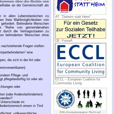
nkommen über die Rechte von
Teilhabe an der Gemeinschaft als
en in allen Lebensbereichen zu
AT: "Daheim statt Heim"
en freie Wahlmöglichkeiten von
t gefordert. Behinderte Menschen
ine “Reihe von gemeindenahen
t durch die Vertragsstaaten zu
üssen behinderten Menschen ohne
DE: ForseA
nachstehende Fragen stellen:
örperbehinderten” eine
n, die sich in der Art oder
restverwertbaren)
ionären Pflege- und
 pflegebedürftig ist oder als
ECCL – European Coalition for
Community Living
ichtungen oder
en (oder Andersbehinderten)
t werden?
 Unterschiede im
ederösterreich einem in Tirol
ENIL-Europakampagne: Recht auf
lichtet, völkerrechtliche