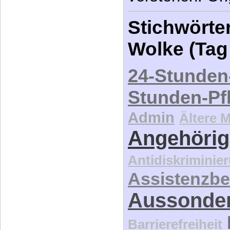
24-Stunden
Stunden-Pf
Admin
Ältere 
Angehörig
Antidiskriminie
Assistenzbe
Aussonde
Barrierefreiheit
Behinderte 
Behinderte
Behindert