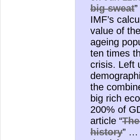
ageing popu
ten times th
crisis. Lef
demographi
the combine
big rich e
200% of GD
article “
The 
history
” … 
the rich wor
over 60. Th
likely to be
the fiscal c