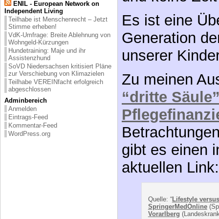
VdK-Umfrage: Breite Ablehnung von
Zu meinen Aus
Wohngeld-Kürzungen
Hundetraining: Maje und ihr
“dritte Säule”
Assistenzhund
SoVD Niedersachsen kritisiert Pläne
zur Verschiebung von Klimazielen
Pflegefinanz
Teilhabe VEREINfacht erfolgreich
abgeschlossen
Betrachtungen
Adminbereich
Anmelden
gibt es einen 
Eintrags-Feed
Kommentar-Feed
aktuellen Link:
WordPress.org
Quelle: “
Lifestyle vers
SpringerMedOnline
(Spr
Vorarlberg
(Landeskrank
“… Chancen f
Die bisher form
klare Schlussfo
sollten früh un
gilt in gleiche