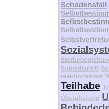
Selbstvertret
Sozialsys
Sterbebegleitun
Subsidiarität
Su
reaktionsloser
Teilhabe
Tr
U
Überalterung
Behindert
UN-Konve
Unterhaltspflich
Unterstützun