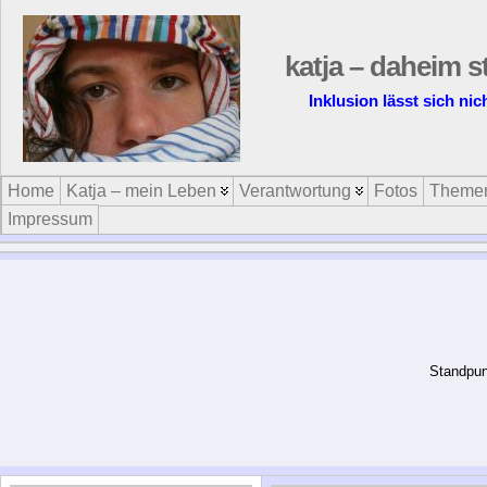
katja – daheim s
Inklusion lässt sich nic
Home
Katja – mein Leben
Verantwortung
Fotos
Theme
Impressum
“Durch wirksame individuell a
sozialen Hindernisse für M
au
In­klu­si­on und Teil­ha­be für Al­le! Dun­
Man muß das 
kel­heit kann nur durch Licht be­sei­tigt
wer­den. Ne­ver gi­ve up!