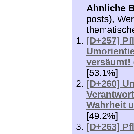
[D+257] Pf
Umorientie
versäumt! 
[53.1%]
[D+260] Un
Verantwort
Wahrheit u
[49.2%]
[D+263] Pf
das reglem
[34.4%]
[D+266] Pf
das reglem