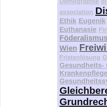
Föderalismu
Freiwi
Wien
Fristenlösung
G
Gesundheits-
Krankenpfleg
Gesundheitss
Gleichber
Grundrec
H
Novelle 2009
Kat
Jugendamt
Länder
Lebe