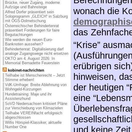
mit ÖGS-Dolmetschung
“Krise” ausm
Österreichischer Behindertenrat
präsentiert Forderungen für faire
(Ausführungen
Begutachtungen
Wie werden die neuen Euro-
erübrigen sich
Banknoten aussehen?
Behindertenrat: Digitalisierung darf
hinweisen, da
analoge Zugangswege nicht ersetzen
OKTO am 4. August 2026: In
Memorial Bernadette Feuerstein
der heutigen “
kobinet-nachrichten
eine “Lebensm
Teilhabe ist Menschenrecht – Jetzt
Stimme erheben!
Überlebensfr
VdK-Umfrage: Breite Ablehnung von
Wohngeld-Kürzungen
Hundetraining: Maje und ihr
gesellschaftli
Assistenzhund
SoVD Niedersachsen kritisiert Pläne
und keine Zeit 
zur Verschiebung von Klimazielen
Teilhabe VEREINfacht erfolgreich
abgeschlossen
Es ist eine Üb
Willis Hörspiel-Klassiker, aktuelle
Number One
Generation de
ENIL - European Network on
Independent Living
unserer Kinde
Teilhabe ist Menschenrecht – Jetzt
Stimme erheben!