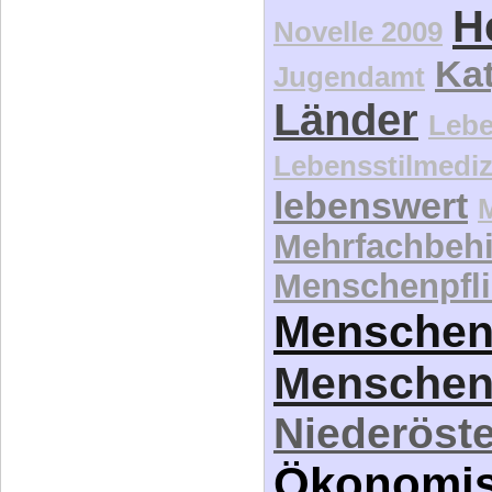
Lebensstilmediz
lebenswert
Mehrfachbeh
Menschenpfli
Menschen
Menschen
Niederöste
Ökonomi
Palliativversor
Assistenz
Pe
Pflege
Pfl