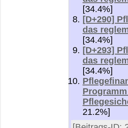
[34.4%]
[D+293] Pf
das reglem
[34.4%]
Pflegefinan
Programm 
Pflegesic
21.2%]
[Beitrags-ID: 
http://katja.a
zin-vs-repara
Kommentar sc