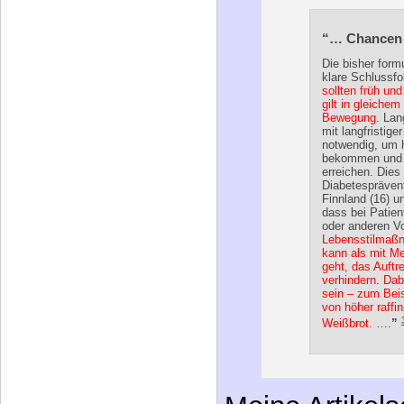
Bewegung.
Lang
mit langfristige
notwendig, um h
bekommen und 
erreichen. Dies 
Diabetesprävent
Finnland (16) u
dass bei Patien
oder anderen V
Lebensstilmaßn
kann als mit M
geht, das Auftr
verhindern. Da
sein – zum Bei
von höher raffi
Weißbrot.
….
”
Meine Artikels
Pflegesicherun
nachzulesen:
14.09.200