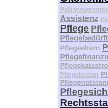
Pflegebedürft
P
Pflegeeltern
Pflegefinanz
Pflegekatastr
P
Pflegekosten
Pflegenotstan
Pflegesic
Rechtssta
Schadensfall
Selbstbestim
Selbstbesti
Selbstbestim