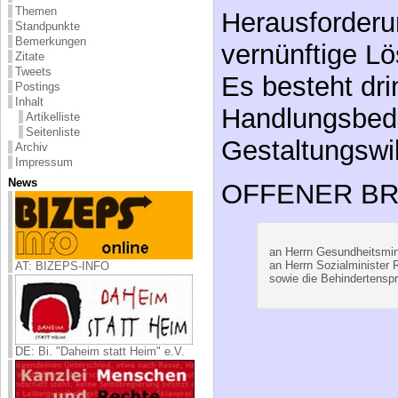
Handlungsbeda
Zitate
Tweets
Gestaltungswil
Postings
Inhalt
Artikelliste
OFFENER BR
Seitenliste
Archiv
Impressum
News
an Herrn Gesundheitsmini
an Herrn Sozialminister 
sowie die Behindertenspr
AT: BIZEPS-INFO
DE: Bi. "Daheim statt Heim" e.V.
Lebensstilmedizin v
Betreff:
Gesundheitssystem 
muss – Überlebensfr
DE: Kanzlei Menschen und Rechte
Datum:
Dienstag, 18. Juni 20