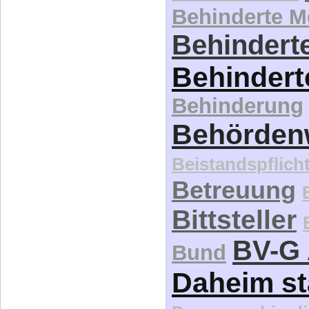
Behinderung
Behördenw
Beistandspflich
Betreuung
Bittsteller
BV-G 
Bund
Daheim st
Demographie
d
Di
association
Ethik
Eugenik
Euthanasie
Fi