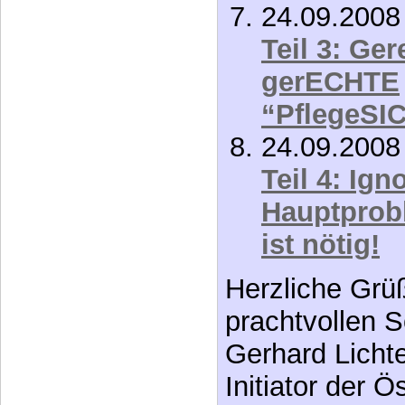
24.09.200
Teil 4: Ign
Hauptprobl
ist nötig!
Herzliche Grü
prachtvollen 
Gerhard Licht
Initiator der Ö
Bürgerinitiati
[URL entfernt,
Herausgeber v
“
katja.at
”