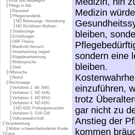
Pflegebedürfti
NÖ Betreuungs- Verordnung
NÖ Richtlinien Wohnen
sondern eine 
Strafanzeige
Ermittlungen
ORF-Thema
bleiben.
Maulkorb-Versuch
Verantwortung negiert
Kostenwahrheit
Klagebeantwortung
Widersprüche
einzuführen, w
Ziele
Hilfesuche
trotz Überalte
Notruf
Rechtswege
gar nicht zu d
Verfahren 1: Wr JWG
Verfahren 2: NÖ SHG
Anstieg der Pf
Verfahren 3: NÖ MSG
Verfahren 4: NÖ ADG
kommen bräuc
NÖ ADG Prüfungsersuchen
Verfahren 5: SVA GW
Herausforderu
Volksanwaltschaft
Verantwortung
Mütter schwerstbehinderter Kinder
vernünftige L
Fotos
Themen
Es besteht dr
Standpunkte
Bemerkungen