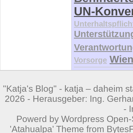
Verantwortu
Wie
Vorsorge
"Katja's Blog" -
katja – daheim st
2026 - Herausgeber: Ing. Gerhar
-
Powerd by
Wordpress
Open-S
'Atahualpa' Theme from BytesF
W
Powered by
W
352 queri