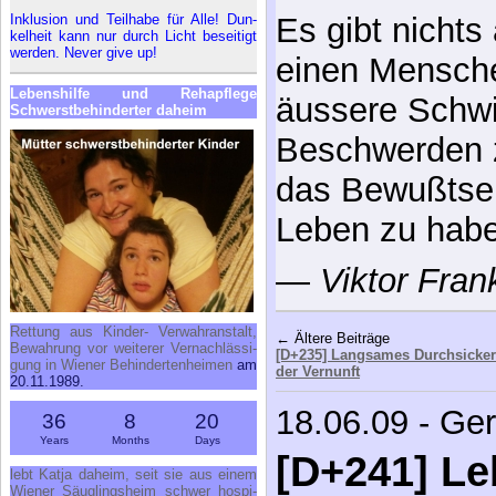
versuchen, um
Le­bens­hil­fe und Re­h­a­pfle­ge
erreichen.
Schwerst­be­hin­der­ter da­heim
—
Immanuel K
← Ältere Beiträge
[D+235] Langsames Durchsicke
der Vernunft
Ret­tung aus Kin­der- Ver­wahr­an­stalt,
18.06.09 - Ge
Be­wah­rung vor wei­te­rer Ver­nach­läs­si­
gung in Wie­ner Be­hin­der­ten­hei­men
am
[D+241] Le
20.11.1989.
36
8
20
muss Repa
Years
Months
Days
überwinde
lebt Kat­ja da­heim, seit sie aus ei­nem
Wie­ner Säug­lings­heim schwer hos­pi­
ta­li­siert in ei­ner Pfle­ge­fa­mi­lie in NÖ
Auf­nah­me fand.
Lebensstilme
Download Artikel als PDF