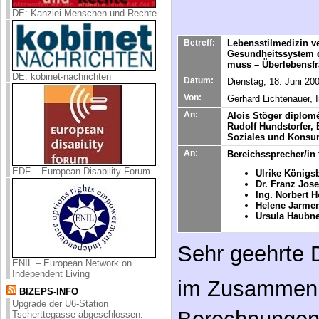
Von:
Gerhard Lichtenauer, 
An:
Alois Stöger diplom
Rudolf Hundstorfer, 
DE: kobinet-nachrichten
Soziales und Konsu
An:
Bereichssprecher/in
Ulrike Königs
Dr. Franz Jos
Ing. Norbert H
Helene Jarme
Ursula Haubne
EDF – European Disability Forum
Sehr geehrte 
im Zusammenh
Berechnungen
ENIL – European Network on
Independent Living
wonach die Ko
BIZEPS-INFO
Upgrade der U6-Station
demographis
Tscherttegasse abgeschlossen:
Brücke, neuer Zugang, moderne
Aufzüge und Bahnsteige
das Zehnfache
Alfred Dorfer präsentiert sein
Soloprogramm „GLEICH“ in Salzburg