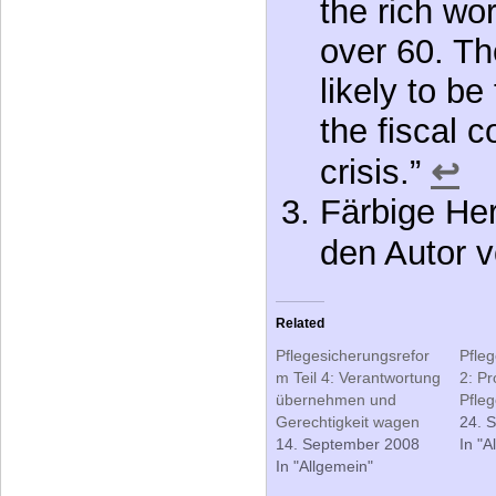
crisis.”
↩
Färbige He
den Autor v
Related
Pflegesicherungsrefor
Pfleg
m Teil 4: Verantwortung
2: P
übernehmen und
Pfle
Gerechtigkeit wagen
24. 
14. September 2008
In "A
In "Allgemein"
Ähnliche B
posts), Wer
thematisch