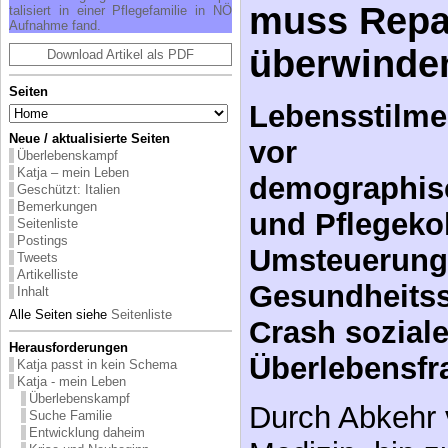
vor
Seiten
demographis
Neue / aktualisierte Seiten
und Pflegekol
Überlebenskampf
Katja – mein Leben
Umsteuerung
Geschützt: Italien
Bemerkungen
Gesundheits
Seitenliste
Postings
Crash soziale
Tweets
Artikelliste
Überlebensfr
Inhalt
Alle Seiten siehe
Seitenliste
Durch Abkehr 
Herausforderungen
Katja passt in kein Schema
Medizin, hin z
Katja - mein Leben
Überlebenskampf
Medizin würde
Suche Familie
Entwicklung daheim
Gesundheitssy
Krise und Neubeginn
Pflege in Not
bleiben, sonde
Rauswurf
Pflegestandards