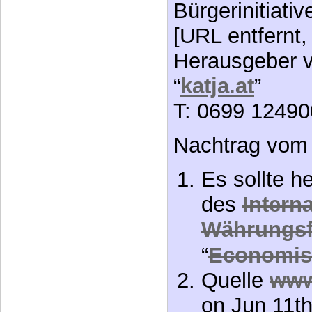
T: 0699 1249
Nachtrag vom 
Es sollte 
des
Intern
Währungs
“
Economis
Quelle
www
on Jun 11th 
big sweat
”
IMF’s calcu
value of the