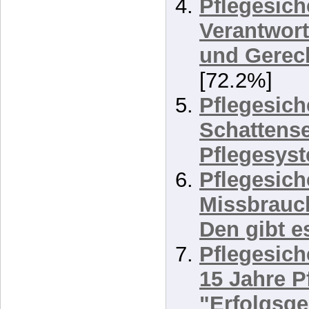
Pflegefinan
Paradigme
Ökonomis
Menschen
Pflegesich
Verantwor
und Gerec
[72.2%]
Pflegesich
Schattense
Pflegesys
Pflegesich
Missbrauc