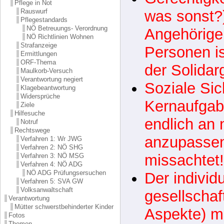
Entwicklung daheim
Familien mi
Krise und Neubeginn
Pflege in Not
pflegebedür
Rauswurf
Pflegestandards
NÖ Betreuungs- Verordnung
wird system
NÖ Richtlinien Wohnen
Strafanzeige
Gerechtigke
Ermittlungen
ORF-Thema
was sonst?)
Maulkorb-Versuch
Verantwortung negiert
Angehörige
Klagebeantwortung
Widersprüche
Personen is
Ziele
Hilfesuche
der Solidar
Notruf
Rechtswege
Soziale Sic
Verfahren 1: Wr JWG
Verfahren 2: NÖ SHG
Kernaufgabe
Verfahren 3: NÖ MSG
Verfahren 4: NÖ ADG
NÖ ADG Prüfungsersuchen
endlich an
Verfahren 5: SVA GW
Volksanwaltschaft
anzupassen,
Verantwortung
Mütter schwerstbehinderter Kinder