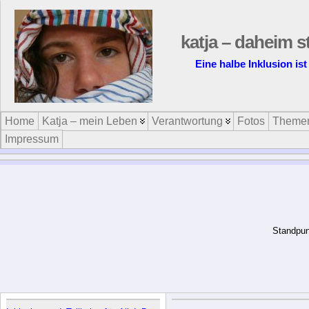
katja – daheim s
Eine halbe Inklusion ist
Home
Katja – mein Leben
Verantwortung
Fotos
Theme
Impressum
“Verweigerung bedarfsdecken
wendigen Pflege, Betreuun
pflegebedürftigen Menschen 
U