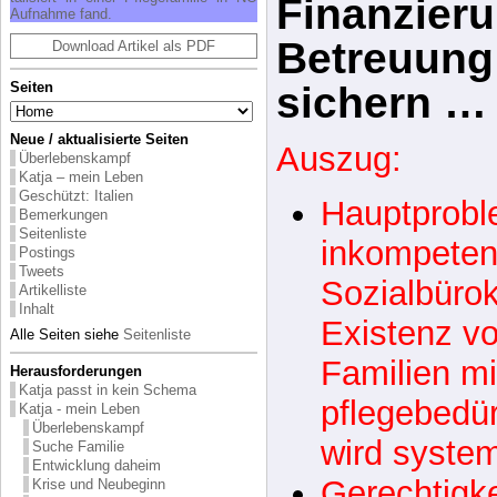
Pflegefinan
lebt Kat­ja da­heim, seit sie aus ei­nem
Wie­ner Säug­lings­heim schwer hos­pi­
ta­li­siert in ei­ner Pfle­ge­fa­mi­lie in NÖ
Ignoranz i
Auf­nah­me fand.
Download Artikel als PDF
Gerechtigke
Seiten
Finanzieru
Neue / aktualisierte Seiten
Überlebenskampf
Betreuung
Katja – mein Leben
Geschützt: Italien
sichern … [
Bemerkungen
Seitenliste
Postings
Auszug:
Tweets
Artikelliste
Inhalt
Hauptproble
Alle Seiten siehe
Seitenliste
inkompeten
Herausforderungen
Katja passt in kein Schema
Sozialbürok
Katja - mein Leben
Überlebenskampf
Existenz vo
Suche Familie