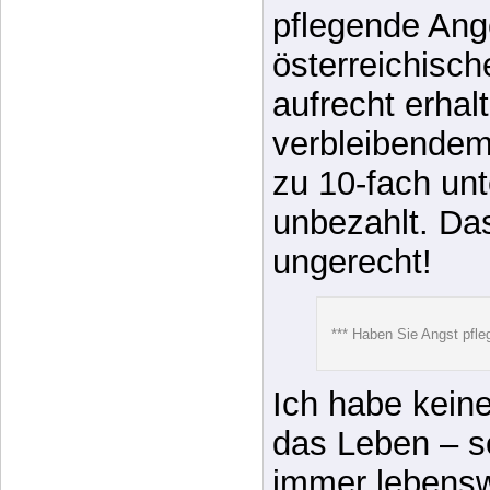
genannte “Leis
zum 100-Fache
überbezahlt w
tatsächlichen 
pflegende Ang
österreichisc
aufrecht erhalt
verbleibendem
zu 10-fach unt
unbezahlt. Das
ungerecht!
*** Haben Sie Angst pfle