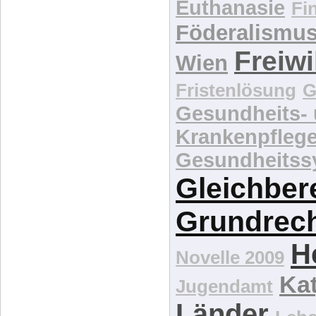
Demographie
d
Di
association
Ethik
Eugenik
Euthanasie
Fi
Föderalismu
Freiwi
Wien
Fristenlösung
G
Gesundheits-
Krankenpfleg
Gesundheitss
Gleichber