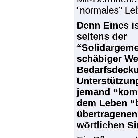
Nachteilsausg
auch der fina
und Einbußen,
Mit-Betroffene
“normales” Le
Denn Eines ist
seitens der
“Solidargeme
schäbiger We
Bedarfsdecku
Unterstützun
jemand “komp