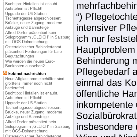
*** Falls Sie betroffen 
großteils immer noch nicht
Pflegebereich?***
barrierefrei
Buchtipp: Hinfallen ist erlaubt.
Aufstehen ist Pflicht!
Als pflegende
Upgrade der U6-Station
Tscherttegasse abgeschlossen:
Brücke, neuer Zugang, moderne
unserer schwe
Aufzüge und Bahnsteige
Alfred Dorfer präsentiert sein
mehrfachbehin
Soloprogramm „GLEICH“ in Salzburg
mit ÖGS-Dolmetschung
“) Pflegetocht
Österreichischer Behindertenrat
präsentiert Forderungen für faire
Begutachtungen
intensiver Pfl
Wie werden die neuen Euro-
Banknoten aussehen?
ich nur festste
kobinet-nachrichten
Neue Altglassammelbehälter sind
Hauptproblem i
großteils immer noch nicht
barrierefrei
Behinderung 
Buchtipp: Hinfallen ist erlaubt.
Aufstehen ist Pflicht!
Pflegebedarf an
Upgrade der U6-Station
Tscherttegasse abgeschlossen:
Brücke, neuer Zugang, moderne
einmal das Ko
Aufzüge und Bahnsteige
Alfred Dorfer präsentiert sein
Soloprogramm „GLEICH“ in Salzburg