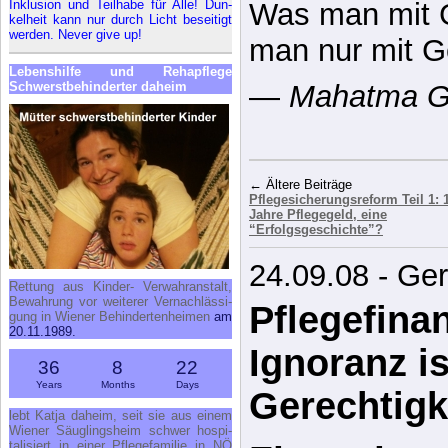
In­klu­si­on und Teil­ha­be für Al­le! Dun­
Die Wahrheit i
kel­heit kann nur durch Licht be­sei­tigt
wer­den. Ne­ver gi­ve up!
Pflanze. Man k
Le­bens­hil­fe und Re­h­a­pfle­ge
einen Felsen v
Schwerst­be­hin­der­ter da­heim
trotzdem durch
ist.
—
Frank Thies
Schriftsteller
Ret­tung aus Kin­der- Ver­wahr­an­stalt,
← Ältere Beiträge
Be­wah­rung vor wei­te­rer Ver­nach­läs­si­
Pflegesicherungsreform Teil 1: 
gung in Wie­ner Be­hin­der­ten­hei­men
am
Jahre Pflegegeld, eine
20.11.1989.
“Erfolgsgeschichte”?
36
8
22
24.09.08 - Ge
Years
Months
Days