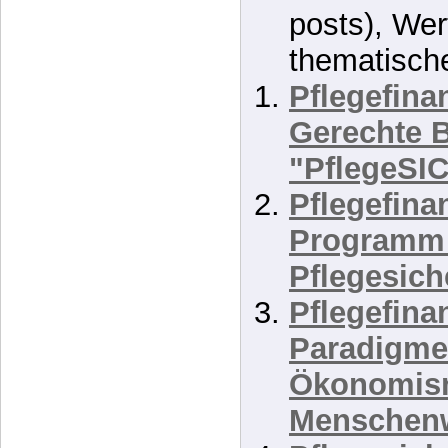
In "Allgemein"
In "S
Ähnliche B
posts), Wer
thematisch
Pflegefinan
Gerechte 
"PflegeS
Pflegefinan
Programm 
Pflegesic