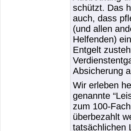
gerechten Lohn
zugesteht und 
Entlastungsan
Ausbeutung u
schützt. Das 
auch, dass pf
(und allen and
Helfenden) e
Entgelt zusteh
Verdienstentg
Absicherung a
Wir erleben he