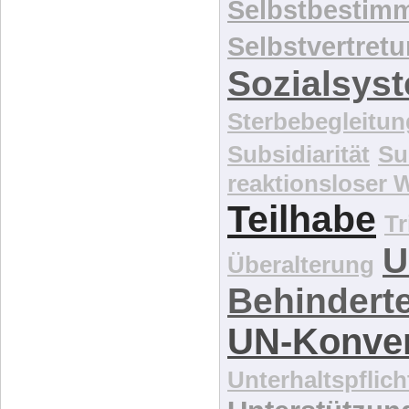
Rechtssta
Schadensfall
Selbstbestim
Selbstbesti
Selbstbestim
Selbstvertret
Sozialsys
Sterbebegleitun
Subsidiarität
Su
reaktionsloser
Teilhabe
Tr
U
Überalterung