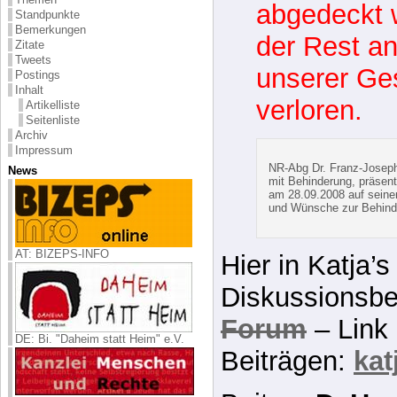
missachtet!
Fotos
Themen
Der individu
Standpunkte
Bemerkungen
gesellschaf
Zitate
Tweets
Aspekte) 
Postings
Inhalt
abgedeckt 
Artikelliste
Seitenliste
der Rest an
Archiv
Impressum
unserer Ges
News
verloren.
AT: BIZEPS-INFO
NR-Abg Dr. Franz-Josep
mit Behinderung, präsent
am 28.09.2008 auf seine
und Wünsche zur Behinde
DE: Bi. "Daheim statt Heim" e.V.
Hier in Katja’