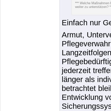
werden bald a
katja.at/leben
Leben”] veröffe
*** Welche Maßnahmen b
weiter zu unterstützen? *
Einfach nur Ge
Armut, Unterv
Pflegeverwahr
Langzeitfolge
Pflegebedürfti
jederzeit treff