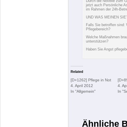
zu Hause gepflegt.
Neben Forderungen und A
Verbesserungen, die dur
durch die 24h-Betreuung 
ältere und behinderte Me
einen Pflegebedarf haben.
Pflege nicht in einem leg
Durch die Novelle zum G
jetzt auch Persönliche 
im Rahmen der 24h-Betreu
UND WAS MEINEN SIE
Falls Sie betroffen sind
Pflegebereich?
Welche Maßnahmen brauc
unterstützen?
Haben Sie Angst pflegeb
Related
[D+1262] Pflege in Not
[D+89
4. April 2012
4. Ap