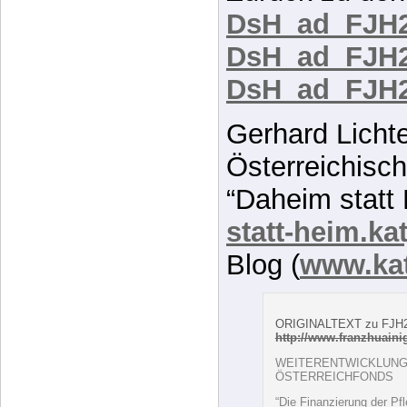
Ökonomismus 
opferbereiten
wird es wiede
Zurück zu den
DsH_ad_FJH2
DsH_ad_FJH2
DsH_ad_FJH2
Gerhard Licht
Österreichisch
“Daheim statt 
statt-heim.kat
Blog (
www.kat