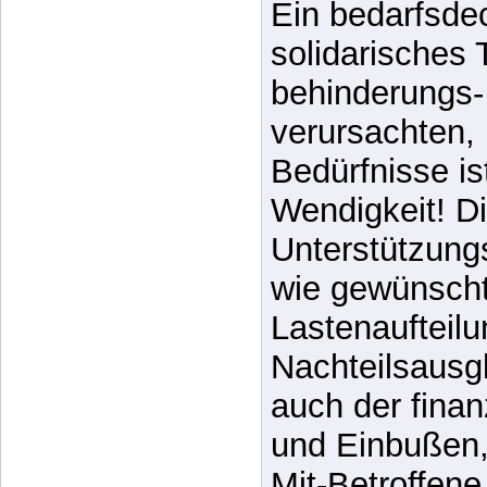
worauf soziale
Sicherungsma
entsprechend 
Ein bedarfsde
solidarisches 
behinderungs-
verursachten, 
Bedürfnisse is
Wendigkeit! Di
Unterstützung
wie gewünscht 
Lastenaufteil