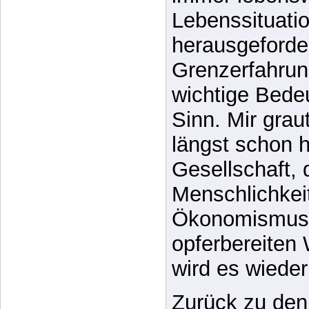
Ich habe keine
das Leben – se
immer lebenswe
Lebenssituatio
herausgeforder
Grenzerfahrun
wichtige Bede
Sinn. Mir grau
längst schon
Gesellschaft,
Menschlichkei