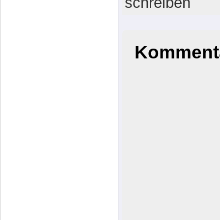
[Beitrags-ID: 
http://katja.at
erung-4 |
Ein
schreiben
Kommenta