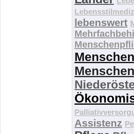
Grundrec
H
Novelle 2009
Kat
Jugendamt
Länder
Lebe
Lebensstilmediz
lebenswert
Mehrfachbeh
Menschenpfli
Menschen
Menschen
Niederöste