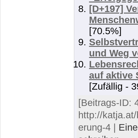
Den gibt e
Pflegesich
15 Jahre P
"Erfolgsge
[D+197] Ve
Menschenw
[70.5%]
Selbstvert
und Weg v
Lebensrech
auf aktive 
[Zufällig - 