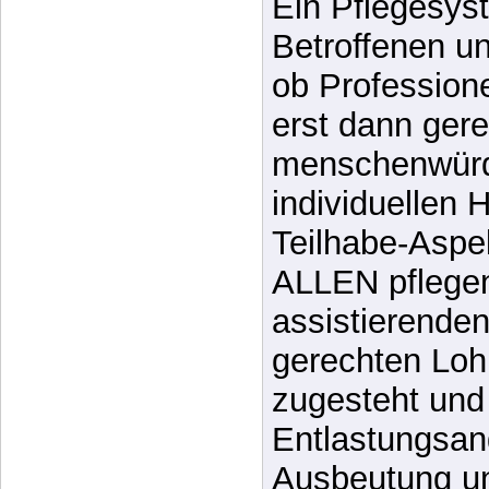
dem Leben “b
übertragenen
wörtlichen Si
Ein Pflegesys
Betroffenen u
ob Professione
erst dann ger
menschenwürd
individuellen H
Teilhabe-Aspe
ALLEN pflege
assistierende