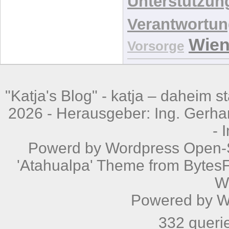
Behindert
UN-Konve
Unterhaltspflich
Unterstützun
Verantwortu
Wie
Vorsorge
"Katja's Blog" -
katja – daheim st
2026 - Herausgeber: Ing. Gerhar
-
Powerd by
Wordpress
Open-S