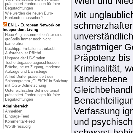
öffentliche Ha
mit ÖGS-Dolmetschung
inkompetente 
Österreichischer Behindertenrat
präsentiert Forderungen für faire
Begutachtungen
Sozialbürokrat
Wie werden die neuen Euro-
Banknoten aussehen?
insbesondere 
ENIL - European Network on
Independent Living
Wien und Nied
Neue Altglassammelbehälter sind
großteils immer noch nicht
barrierefrei
Mit unglaublic
Buchtipp: Hinfallen ist erlaubt.
Aufstehen ist Pflicht!
schmerzhafter 
Upgrade der U6-Station
Tscherttegasse abgeschlossen:
unverständlich
Brücke, neuer Zugang, moderne
Aufzüge und Bahnsteige
langatmiger G
Alfred Dorfer präsentiert sein
Soloprogramm „GLEICH“ in Salzburg
mit ÖGS-Dolmetschung
Präpotenz bis 
Österreichischer Behindertenrat
präsentiert Forderungen für faire
Kriminalität, 
Begutachtungen
Adminbereich
Länderebene
Anmelden
Eintrags-Feed
Gleichbehandl
Kommentar-Feed