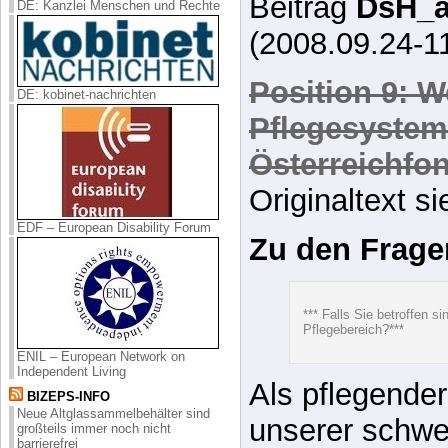
Diskussionsbe
DE: Kanzlei Menschen und Rechte
Forum
– Link 
Beiträgen:
kat
DE: kobinet-nachrichten
Beitrag
DsH_a
(2008.09.24-11
Position 9: W
Pflegesystem
EDF – European Disability Forum
Österreichfo
Originaltext s
Zu den Frage
ENIL – European Network on
Independent Living
BIZEPS-INFO
Neue Altglassammelbehälter sind