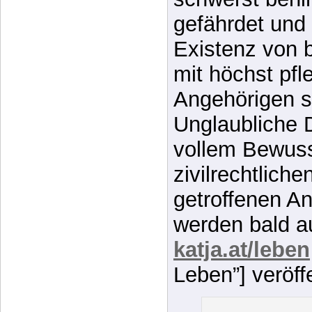
WordPress.org
Benachteiligu
Verfassung ign
und psychische
schwerst beh
gefährdet und 
Existenz von b
mit höchst pfl
Angehörigen s
Unglaubliche D
vollem Bewusst
zivilrechtlich
getroffenen A