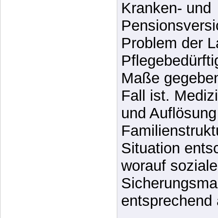
länger als indi
betrachtet blei
Entwicklung v
Sicherungssys
Kranken- und
Pensionsversi
Problem der L
Pflegebedürfti
Maße gegeben,
Fall ist. Mediz
und Auflösung
Familienstruk
Situation ents