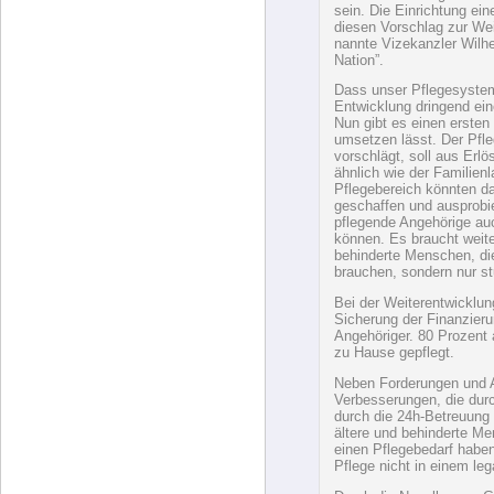
ORIGINALTEXT zu FJH21
http://www.franzhuainig
WEITERENTWICKLUNG
ÖSTERREICHFONDS
“Die Finanzierung der Pf
sein. Die Einrichtung ein
diesen Vorschlag zur We
nannte Vizekanzler Wilhe
Nation”.
Dass unser Pflegesyste
Entwicklung dringend ein
Nun gibt es einen ersten
umsetzen lässt. Der Pfle
vorschlägt, soll aus Erlö
ähnlich wie der Familien
Pflegebereich könnten d
geschaffen und ausprobie
pflegende Angehörige au
können. Es braucht weiter
behinderte Menschen, di
brauchen, sondern nur s
Bei der Weiterentwicklu
Sicherung der Finanzieru
Angehöriger. 80 Prozent 