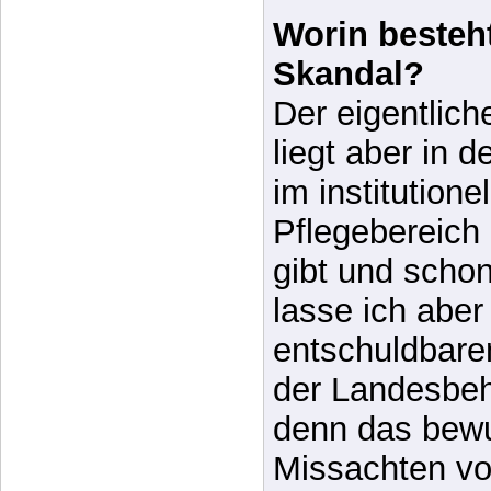
Der eigentlich
liegt aber in 
im institutione
Pflegebereich
gibt und scho
lasse ich aber
entschuldbare
der Landesbeh
denn das bew
Missachten v
Gesetzen gesc
Gründen, obwo