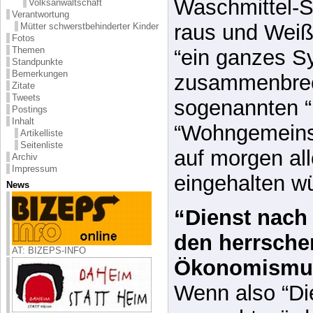
“ein ganzes S
Standpunkte
Bemerkungen
zusammenbrec
Zitate
Tweets
sogenannten 
Postings
Inhalt
“Wohngemeins
Artikelliste
Seitenliste
auf morgen al
Archiv
Impressum
eingehalten w
News
“Dienst nach
den herrsche
AT: BIZEPS-INFO
Ökonomismu
Wenn also “Die
gemacht würde,
DE: Bi. "Daheim statt Heim" e.V.
case” ein, vor