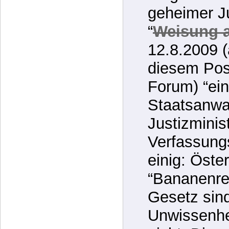
12.8.2009 
diesem Pos
Forum) “ei
Staatsanwa
Justizminis
Verfassung
einig: Öste
“Bananenre
Gesetz sind
Unwissenhei
nicht. Dies
Amtspflicht