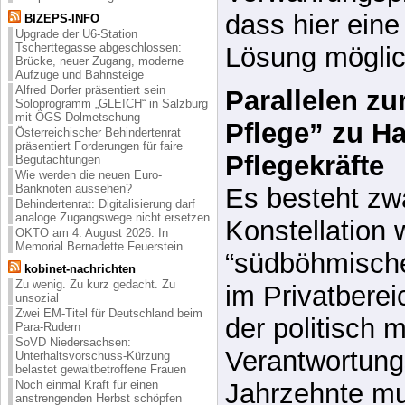
Aufzüge und Bahnsteige
Alfred Dorfer präsentiert sein
Parallelen zu
Soloprogramm „GLEICH“ in Salzburg
mit ÖGS-Dolmetschung
Pflege” zu H
Österreichischer Behindertenrat
präsentiert Forderungen für faire
Pflegekräfte
Begutachtungen
Wie werden die neuen Euro-
Banknoten aussehen?
Es besteht zw
Behindertenrat: Digitalisierung darf
analoge Zugangswege nicht ersetzen
Konstellation 
OKTO am 4. August 2026: In
Memorial Bernadette Feuerstein
“südböhmisch
kobinet-nachrichten
Zu wenig. Zu kurz gedacht. Zu
im Privatbere
unsozial
Zwei EM-Titel für Deutschland beim
der politisch m
Para-Rudern
SoVD Niedersachsen:
Verantwortungs
Unterhaltsvorschuss-Kürzung
belastet gewaltbetroffene Frauen
Noch einmal Kraft für einen
Jahrzehnte mu
anstrengenden Herbst schöpfen
Erfolgreiche Vermittlungen auf den
Bereich bürger
allgemeinen Arbeitsplatz
Online-Umfrage zu neuen
Selbsthilfe de
Euroscheinen