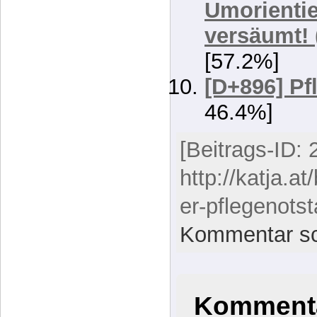
[57.2%]
[D+896] Pf
46.4%]
[Beitrags-ID: 
http://katja.at
er-pflegenots
Kommentar sc
Kommenta