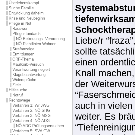
Pflege in Not
Schocktherap
Rauswurf
Pflegestandards
Liebe/r “fraza”
NÖ Betreuungs- Verordnung
NÖ Richtlinien Wohnen
sollte tatsächl
Strafanzeige
Ermittlungen
einen ordentli
ORF-Thema
Maulkorb-Versuch
Verantwortung negiert
Knall machen,
Klagebeantwortung
Widersprüche
der Weiterwurs
Ziele
Hilfesuche
“Faserschmeic
Notruf
Rechtswege
auch in vielen
Verfahren 1: Wr JWG
Verfahren 2: NÖ SHG
weiter. Es brä
Verfahren 3: NÖ MSG
Verfahren 4: NÖ ADG
“Tiefenreinig
NÖ ADG Prüfungsersuchen
Verfahren 5: SVA GW
Waschmittel-S
Volksanwaltschaft
Verantwortung
raus und Weiß r
Mütter schwerstbehinderter Kinder
Fotos
Themen