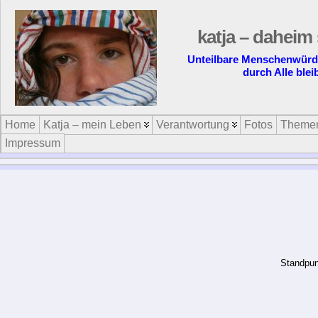
katja – daheim 
Unteilbare Menschenwürde 
durch Alle blei
Home
Katja – mein Leben
Verantwortung
Fotos
Theme
Impressum
“Die Landesregierungen verhalte
sich noch lange über Verfass
Rechtsansprüche weiterhin durc