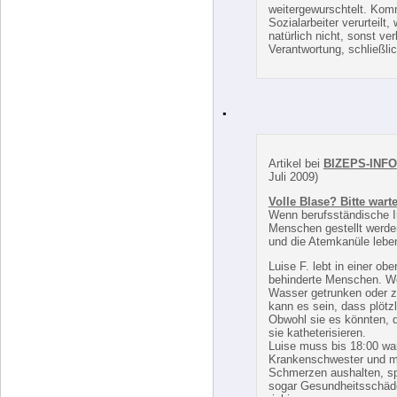
.
Artikel bei
BIZEPS-INFO
Juli 2009)
Volle Blase? Bitte wart
Wenn berufsständische In
Menschen gestellt werden,
und die Atemkanüle leben
Luise F. lebt in einer ob
behinderte Menschen. We
Wasser getrunken oder z
kann es sein, dass plötzl
Obwohl sie es könnten, d
sie katheterisieren.
Luise muss bis 18:00 wa
Krankenschwester und mit
Schmerzen aushalten, sp
sogar Gesundheitsschäde
riskieren.
Man muss der Tatsache i
behinderten Menschen z
Pflegeheime durch klein
Wohngruppen (bis zu 8 