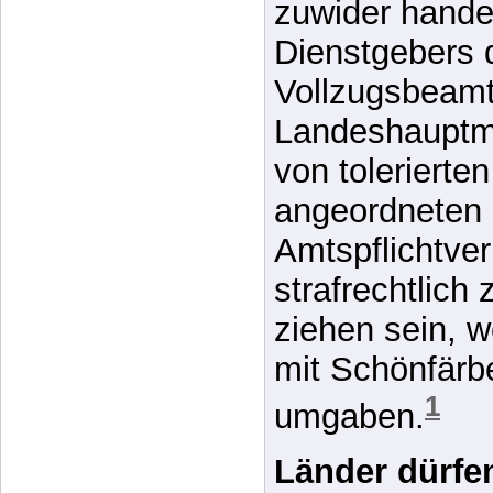
Vollzugsbeamt
Landeshauptm
von tolerierte
angeordneten
Amtspflichtver
strafrechtlich
ziehen sein, 
mit Schönfärb
1
umgaben.
Länder dürfe
nicht aushebe
aus “niedere