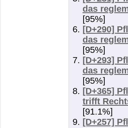
[D+290] Pf
das reglem
[95%]
[D+293] Pf
das reglem
[95%]
[D+365] Pf
trifft Rech
[91.1%]
[D+257] Pf
Umorientie
versäumt! 