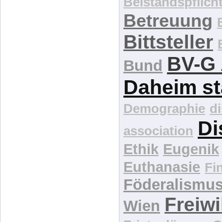
Bittsteller
BV-G 
Bund
Daheim st
Demographie
d
Di
association
Ethik
Eugenik
Euthanasie
Fi
Föderalismu
Freiwi
Wien
Fristenlösung
G
Gesundheits-
Krankenpfleg