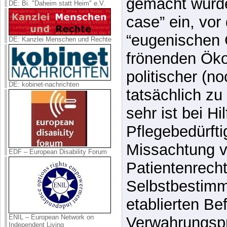
“eugenischen
DE: Kanzlei Menschen und Rechte
frönenden Öko
politischer (n
DE: kobinet-nachrichten
tatsächlich zu
sehr ist bei Hi
Pflegebedürftig
Missachtung 
EDF – European Disability Forum
Patientenrech
Selbstbestimm
etablierten Be
ENIL – European Network on
Verwahrungspr
Independent Living
dass hier eine
BIZEPS-INFO
Upgrade der U6-Station
Tscherttegasse abgeschlossen:
Lösung möglic
Brücke, neuer Zugang, moderne