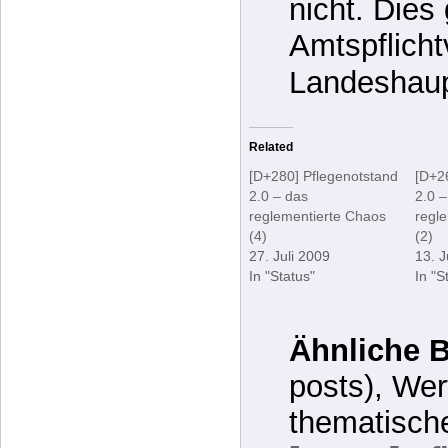
Landeshaup
Related
[D+280] Pflegenotstand
[D+2
2.0 – das
2.0 –
reglementierte Chaos
regl
(4)
(2)
27. Juli 2009
13. J
In "Status"
In "S
Ähnliche B
posts), Wer
thematisch
[D+263] Pf
das reglem