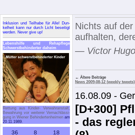
In­klu­si­on und Teil­ha­be für Al­le! Dun­
Nichts auf der
kel­heit kann nur durch Licht be­sei­tigt
wer­den. Ne­ver gi­ve up!
aufhalten, der
Le­bens­hil­fe und Re­h­a­pfle­ge
Schwerst­be­hin­der­ter da­heim
—
Victor Hug
← Ältere Beiträge
News 2009-08-12 (weekly tweets)
16.08.09 - Ge
[D+300] Pf
Ret­tung aus Kin­der- Ver­wahr­an­stalt,
Be­wah­rung vor wei­te­rer Ver­nach­läs­si­
gung in Wie­ner Be­hin­der­ten­hei­men
am
- das regl
20.11.1989.
(8)
36
8
18
Years
Months
Days
lebt Kat­ja da­heim, seit sie aus ei­nem
Der “legistis
Wie­ner Säug­lings­heim schwer hos­pi­
ta­li­siert in ei­ner Pfle­ge­fa­mi­lie in NÖ