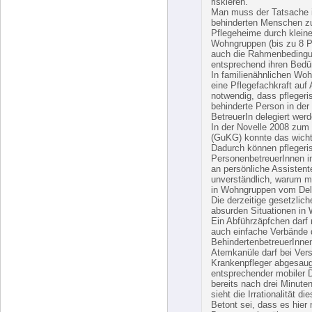
auch die Rahmenbedingun
entsprechend ihren Bedür
In familienähnlichen Woh
eine Pflegefachkraft auf 
notwendig, dass pflegeri
behinderte Person in der
BetreuerIn delegiert wer
In der Novelle 2008 zum
(GuKG) konnte das wicht
Dadurch können pflegeris
PersonenbetreuerInnen 
an persönliche Assistente
unverständlich, warum m
in Wohngruppen vom Dele
Die derzeitige gesetzlic
absurden Situationen in
Ein Abführzäpfchen darf 
auch einfache Verbände d
BehindertenbetreuerInnen
Atemkanüle darf bei Ver
Krankenpfleger abgesaugt
entsprechender mobiler D
bereits nach drei Minut
sieht die Irrationalität d
Betont sei, dass es hier 
Beatmungskanüle gut un
einer Einschulung persö
pflegende Angehörige. Es
überholte Berufspfründe 
und Care-Management au