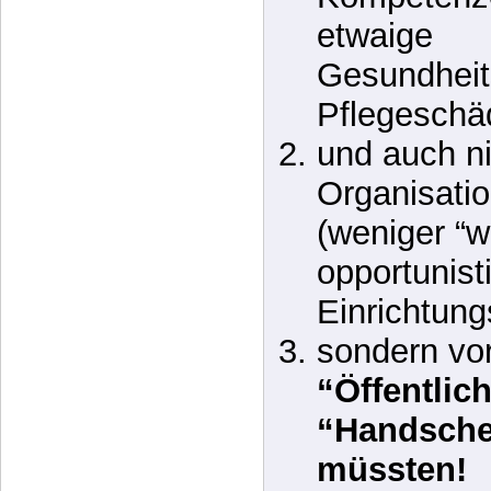
Pflegeschäd
und auch ni
Organisati
(weniger “w
opportunist
Einrichtungs
sondern vo
“Öffentlic
“Handschel
müssten!
Postings im
F
INFO
:
nr=991