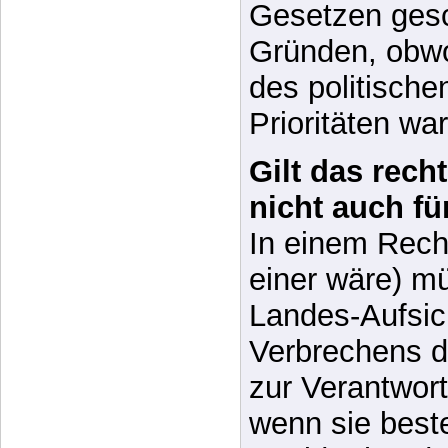
des politische
Prioritäten war
Gilt das rech
nicht auch fü
In einem Recht
einer wäre) mü
Landes-Aufsic
Verbrechens 
zur Verantwor
wenn sie bes
zuwider handel
Dienstgebers 