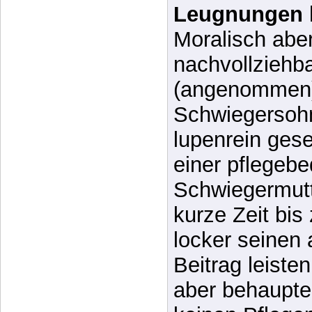
nachvollziehb
(angenommen) e
Schwiegersohn
lupenrein ges
einer pflegebe
Schwiegermutte
kurze Zeit bi
locker seine
Beitrag leiste
aber behaupte
keinen Pflege
erinnern uns 