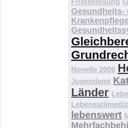
Gesundheitss
Gleichber
Grundrec
H
Novelle 2009
Kat
Jugendamt
Länder
Lebe
Lebensstilmediz
lebenswert
Mehrfachbeh
Menschenpfli
Menschen