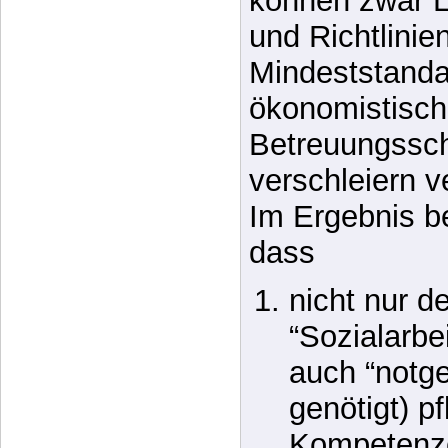
ökonomistisc
Betreuungssch
verschleiern 
Im Ergebnis b
dass
nicht nur d
“Sozialarbei
auch “notg
genötigt) p
Kompetenzen
etwaige
Gesundheit