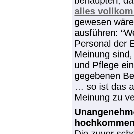
ausführen: “W
Personal der E
Meinung sind,
und Pflege ei
gegebenen Bed
… so ist das a
Meinung zu ve
Unangenehme
hochkommen
Die zuvor scho
bekannte, vor 
veröffentlicht