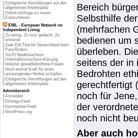
ENIL - European Network on
(mehrfachen 
Independent Living
Zu wenig. Zu kurz gedacht. Zu
bedienen um s
unsozial
Zwei EM-Titel für Deutschland beim
überleben. Di
Para-Rudern
SoVD Niedersachsen:
Unterhaltsvorschuss-Kürzung
seitens der in 
belastet gewaltbetroffene Frauen
Noch einmal Kraft für einen
Bedrohten eth
anstrengenden Herbst schöpfen
Erfolgreiche Vermittlungen auf den
gerechtfertigt
allgemeinen Arbeitsplatz
Adminbereich
noch für Jene
Anmelden
Eintrags-Feed
der verordnete
Kommentar-Feed
WordPress.org
noch nicht beu
Aber auch ho
Leugnungen 
Moralisch aber