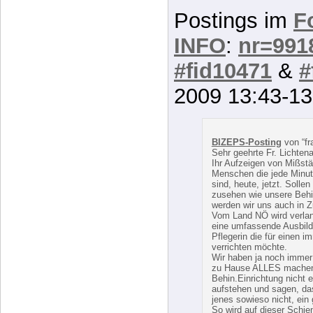
#fid10471
&
#
2009 13:43-13
BIZEPS-Posting
von “fr
Sehr geehrte Fr. Lichtena
Ihr Aufzeigen von Mißstän
Menschen die jede Minut
sind, heute, jetzt. Soll
zusehen wie unsere Behi
werden wir uns auch in 
Vom Land NÖ wird verlan
eine umfassende Ausbildu
Pflegerin die für einen i
verrichten möchte.
Wir haben ja noch immer 
zu Hause ALLES machen d
Behin.Einrichtung nicht
aufstehen und sagen, das
jenes sowieso nicht, e
So wird auf dieser Schie
weitergewurschtelt. Kom
Sozialarbeiter verurteilt
natürlich nicht, sonst ve
Verantwortung, schließli