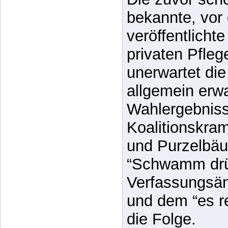
privaten Pfleg
unerwartet di
allgemein erw
Wahlergebniss
Koalitionskra
und Purzelbäu
“Schwamm drü
Verfassungsä
und dem “es re
die Folge.
Worin besteht
Skandal?