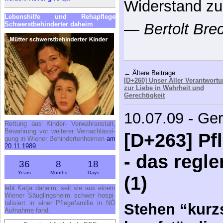
besser.
Le­bens­hil­fe und Re­h­a­pfle­ge
Schwerst­be­hin­der­ter da­heim
—
Achim Heu
Extremsportle
Ultramarathon
← Ältere Beiträge
[D+260] Unser Aller Verantwort
Ret­tung aus Kin­der- Ver­wahr­an­stalt,
zur Liebe in Wahrheit und
Be­wah­rung vor wei­te­rer Ver­nach­läs­si­
Gerechtigkeit
gung in Wie­ner Be­hin­der­ten­hei­men
am
20.11.1989.
10.07.09 - Ge
36
8
18
[D+263] Pf
Years
Months
Days
lebt Kat­ja da­heim, seit sie aus ei­nem
- das regl
Wie­ner Säug­lings­heim schwer hos­pi­
ta­li­siert in ei­ner Pfle­ge­fa­mi­lie in NÖ
Auf­nah­me fand.
(1)