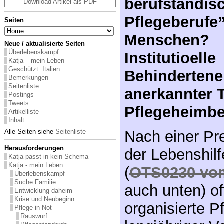
Download Artikel als PDF
Stehen “kurz
Seiten
berufständisc
Neue / aktualisierte Seiten
Überlebenskampf
Pflegeberufe
Katja – mein Leben
Geschützt: Italien
Menschen?
Bemerkungen
Seitenliste
Institutioelle
Postings
Tweets
Behindertene
Artikelliste
Inhalt
anerkannter T
Alle Seiten siehe
Seitenliste
Pflegeheimbe
Herausforderungen
Katja passt in kein Schema
Katja - mein Leben
Nach einer P
Überlebenskampf
Suche Familie
der Lebenshilf
Entwicklung daheim
Krise und Neubeginn
(
OTS0230 vom
Pflege in Not
Rauswurf