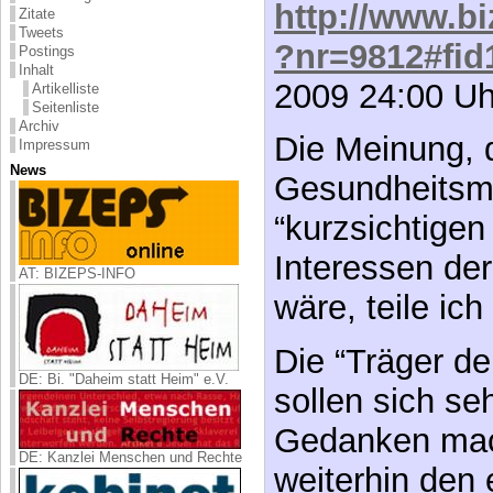
Posting im
Fo
Zitate
Tweets
INFO
:
Postings
Inhalt
http://www.bi
Artikelliste
Seitenliste
?nr=9812#fid
Archiv
Impressum
2009 24:00 Uh
News
Die Meinung, 
Gesundheitsmi
AT: BIZEPS-INFO
“kurzsichtigen
Interessen der
wäre, teile ich
DE: Bi. "Daheim statt Heim" e.V.
Die “Träger de
DE: Kanzlei Menschen und Rechte
sollen sich se