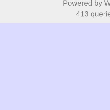
'Atahualpa' Theme from BytesF
W
Powered by
W
413 queri