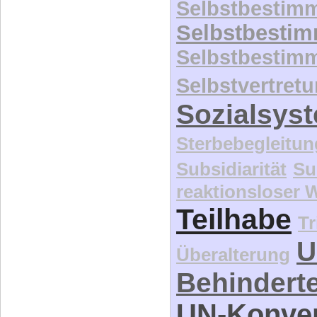
Rechtssta
Schadensfall
Selbstbestim
Selbstbesti
Selbstbestim
Selbstvertret
Sozialsys
Sterbebegleitun
Subsidiarität
Su
reaktionsloser
Teilhabe
Tr
U
Überalterung