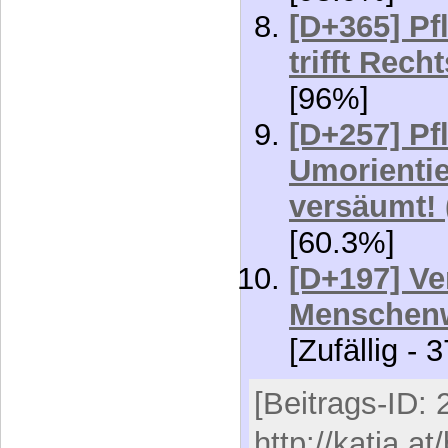
das reglem
[98.9%]
[D+365] Pf
trifft Rech
[96%]
[D+257] Pf
Umorientie
versäumt! 
[60.3%]
[D+197] Ve
Menschenw
[Zufällig - 