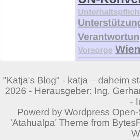
Behindert
UN-Konve
Unterhaltspflich
Unterstützun
Verantwortu
Wie
Vorsorge
"Katja's Blog" -
katja – daheim st
2026 - Herausgeber: Ing. Gerhar
-
Powerd by
Wordpress
Open-S