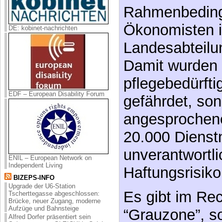
Gedanken mach
weiterhin den 
DE: kobinet-nachrichten
Rahmenbeding
Ökonomisten 
Landesabteilu
EDF – European Disability Forum
Damit wurden 
pflegebedürft
gefährdet, so
angesprochen
ENIL – European Network on
Independent Living
20.000 Dienst
BIZEPS-INFO
unverantwortl
Upgrade der U6-Station
Tscherttegasse abgeschlossen:
Brücke, neuer Zugang, moderne
Haftungsrisiko
Aufzüge und Bahnsteige
Alfred Dorfer präsentiert sein