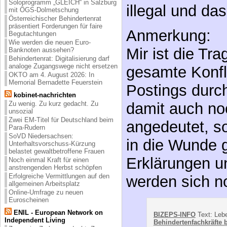
Soloprogramm „GLEICH“ in Salzburg
Es gibt im Rec
mit ÖGS-Dolmetschung
Österreichischer Behindertenrat
“Grauzone”, so
präsentiert Forderungen für faire
Begutachtungen
illegal und da
Wie werden die neuen Euro-
Banknoten aussehen?
Behindertenrat: Digitalisierung darf
analoge Zugangswege nicht ersetzen
Anmerkung:
OKTO am 4. August 2026: In
Memorial Bernadette Feuerstein
Mir ist die Tr
kobinet-nachrichten
gesamte Konfli
Zu wenig. Zu kurz gedacht. Zu
unsozial
Zwei EM-Titel für Deutschland beim
Postings durc
Para-Rudern
SoVD Niedersachsen:
damit auch no
Unterhaltsvorschuss-Kürzung
belastet gewaltbetroffene Frauen
angedeutet, s
Noch einmal Kraft für einen
anstrengenden Herbst schöpfen
Erfolgreiche Vermittlungen auf den
in die Wunde g
allgemeinen Arbeitsplatz
Online-Umfrage zu neuen
Erklärungen u
Euroscheinen
ENIL - European Network on
werden sich n
Independent Living