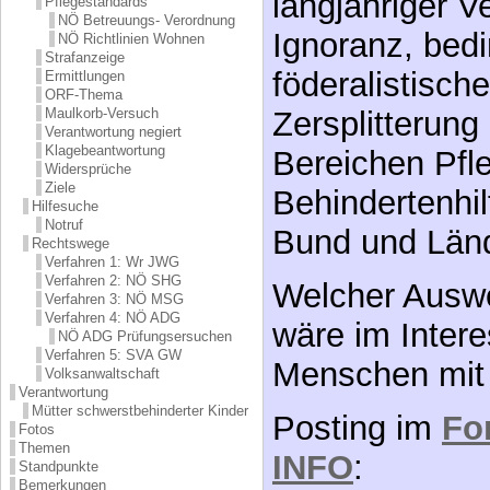
auch unten) of
Pflegestandards
NÖ Betreuungs- Verordnung
organisierte P
NÖ Richtlinien Wohnen
Strafanzeige
langjähriger 
Ermittlungen
ORF-Thema
Ignoranz, bedi
Maulkorb-Versuch
Verantwortung negiert
Klagebeantwortung
föderalistisc
Widersprüche
Ziele
Zersplitterung
Hilfesuche
Notruf
Bereichen Pfl
Rechtswege
Verfahren 1: Wr JWG
Behindertenhi
Verfahren 2: NÖ SHG
Verfahren 3: NÖ MSG
Bund und Län
Verfahren 4: NÖ ADG
NÖ ADG Prüfungsersuchen
Verfahren 5: SVA GW
Welcher Ausw
Volksanwaltschaft
Verantwortung
wäre im Intere
Mütter schwerstbehinderter Kinder
Fotos
Menschen mit
Themen
Standpunkte
Bemerkungen