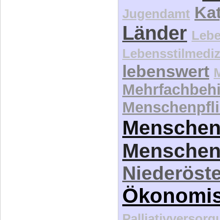
Grundrec
H
Novelle 2009
Kat
Jugendamt
Länder
Lebe
Lebensstilmediz
lebenswert
Mehrfachbeh
Menschenpfli
Menschen
Menschen
Niederöste