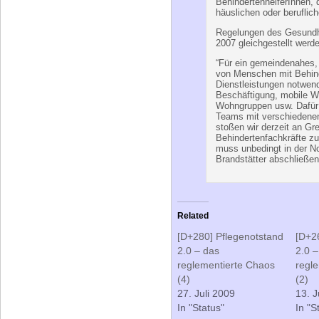
es sich um mindestens 2
ihre Tätigkeit nur im re
Brandstätter.
Weiters fordert die Lebe
BehindertenhelferInnen,
häuslichen oder beruflic
Regelungen des Gesundh
2007 gleichgestellt werd
“Für ein gemeindenahes,
von Menschen mit Behin
Dienstleistungen notwend
Beschäftigung, mobile W
Wohngruppen usw. Dafür 
Teams mit verschiedenen
stoßen wir derzeit an Gr
Behindertenfachkräfte 
muss unbedingt in der No
Brandstätter abschließen
Related
[D+280] Pflegenotstand
[D+2
2.0 – das
2.0 –
reglementierte Chaos
regl