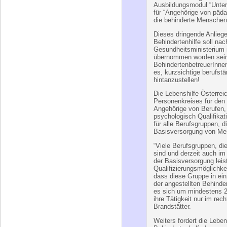
Bundesministeriums für 
nun nicht umgesetzt werde
So sah der ursprünglich
eine Erweiterung des Pe
Ausbildungsmodul “Unter
für “Angehörige von päd
die behinderte Menschen
Dieses dringende Anliege
Behindertenhilfe soll na
Gesundheitsministerium 
übernommen worden sein.
BehindertenbetreuerInnen
es, kurzsichtige berufst
hintanzustellen!
Die Lebenshilfe Österreic
Personenkreises für den
Angehörige von Berufen,
psychologisch Qualifikat
für alle Berufsgruppen, d
Basisversorgung von Men
“Viele Berufsgruppen, die
sind und derzeit auch im
der Basisversorgung leis
Qualifizierungsmöglichk
dass diese Gruppe in ei
der angestellten Behinder