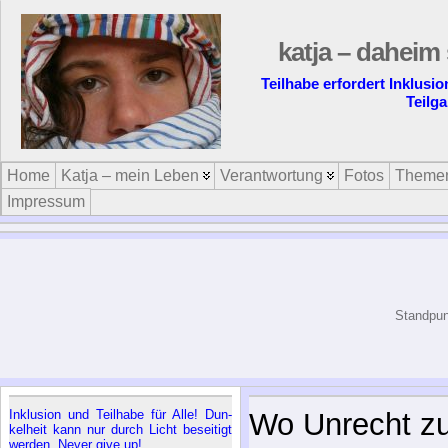
katja – daheim 
Teilhabe erfordert Inklusi
Teilg
Home
Katja – mein Leben
Verantwortung
Fotos
Theme
Impressum
Standpun
In­klu­si­on und Teil­ha­be für Al­le! Dun­
Courage ist gu
kel­heit kann nur durch Licht be­sei­tigt
wer­den. Ne­ver gi­ve up!