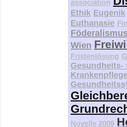
Demographie
d
Di
association
Ethik
Eugenik
Euthanasie
Fi
Föderalismu
Freiwi
Wien
Fristenlösung
G
Gesundheits-
Krankenpfleg
Gesundheitss
Gleichber