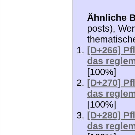
(4)
(2)
27. Juli 2009
13. J
In "Status"
In "S
Ähnliche B
posts), Wer
thematisch
[D+266] Pf
das reglem
[100%]
[D+270] Pf
das reglem
[100%]