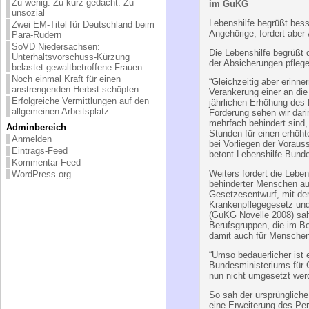
Zu wenig. Zu kurz gedacht. Zu
unsozial
Zwei EM-Titel für Deutschland beim
BIZEPS-INFO
Text: Lebe
Para-Rudern
Behindertenfachkräfte 
SoVD Niedersachsen:
im GuKG
Unterhaltsvorschuss-Kürzung
belastet gewaltbetroffene Frauen
Lebenshilfe begrüßt bess
Noch einmal Kraft für einen
Angehörige, fordert abe
anstrengenden Herbst schöpfen
Erfolgreiche Vermittlungen auf den
Die Lebenshilfe begrüßt 
allgemeinen Arbeitsplatz
der Absicherungen pflege
Adminbereich
“Gleichzeitig aber erinne
Anmelden
Verankerung einer an die
Eintrags-Feed
jährlichen Erhöhung des 
Kommentar-Feed
Forderung sehen wir dari
mehrfach behindert sind, 
WordPress.org
Stunden für einen erhöht
bei Vorliegen der Voraus
betont Lebenshilfe-Bunde
Weiters fordert die Lebe
behinderter Menschen a
Gesetzesentwurf, mit de
Krankenpflegegesetz und
(GuKG Novelle 2008) sah
Berufsgruppen, die im Be
damit auch für Menschen
“Umso bedauerlicher ist 