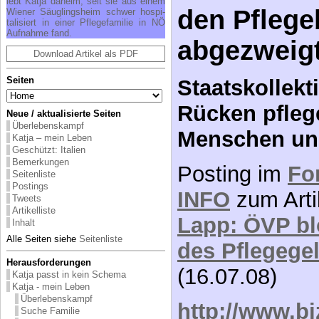
lebt Kat­ja da­heim, seit sie aus ei­nem
den Pflege
Wie­ner Säug­lings­heim schwer hos­pi­
ta­li­siert in ei­ner Pfle­ge­fa­mi­lie in NÖ
Auf­nah­me fand.
abgezweigt
Download Artikel als PDF
Seiten
Staatskollekt
Rücken pfleg
Neue / aktualisierte Seiten
Überlebenskampf
Menschen und
Katja – mein Leben
Geschützt: Italien
Bemerkungen
Posting im
Fo
Seitenliste
Postings
INFO
zum Arti
Tweets
Artikelliste
Lapp: ÖVP bl
Inhalt
Alle Seiten siehe
Seitenliste
des Pflegege
Herausforderungen
(16.07.08)
Katja passt in kein Schema
Katja - mein Leben
Überlebenskampf
http://www.bi
Suche Familie