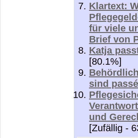
Klartext: 
Pflegegel
für viele 
Brief von 
Katja pass
[80.1%]
Behördlic
sind passé
Pflegesich
Verantwor
und Gerec
[Zufällig - 