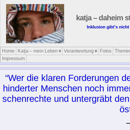
katja – daheim s
Inklusion gibt's nicht
Home
Katja – mein Leben
Verantwortung
Fotos
Theme
Impressum
“Wer die kla­ren For­de­run­gen d
hin­der­ter Men­schen noch im­mer 
schen­rech­te und un­ter­gräbt den
ös­