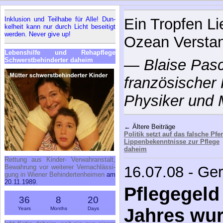
In­klu­si­on und Teil­ha­be für Al­le! Dun­
Ein Tropfen Li
kel­heit kann nur durch Licht be­sei­tigt
wer­den. Ne­ver gi­ve up!
Ozean Versta
Le­bens­hil­fe und Re­h­a­pfle­ge
Schwerst­be­hin­der­ter da­heim
—
Blaise Pasc
französischer 
Physiker und 
← Ältere Beiträge
Politik setzt auf das falsche Pfe
Lippenbekenntnisse zur Pflege
daheim
Ret­tung aus Kin­der- Ver­wahr­an­stalt,
Be­wah­rung vor wei­te­rer Ver­nach­läs­si­
16.07.08 - Ge
gung in Wie­ner Be­hin­der­ten­hei­men
am
20.11.1989.
Pflegegeld
36
8
20
Jahres wur
Years
Months
Days