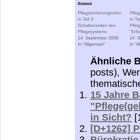
Related
Pflegesicherungsrefor
Pfleg
m Teil 3:
m Tei
Schattenseiten des
Pfleg
Pflegesystems
“Erfo
14. September 2008
14. 
In "Allgemein"
In "A
Ähnliche B
posts), Wer
thematisch
15 Jahre 
"Pflege(ge
in Sicht?
[
[D+1262] P
Bürokratie 