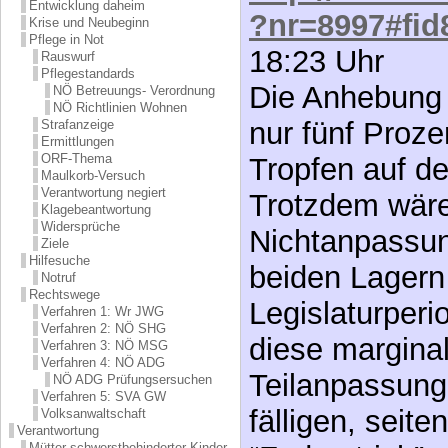
Entwicklung daheim
?nr=8997#fid
Krise und Neubeginn
Pflege in Not
18:23 Uhr
Rauswurf
Pflegestandards
Die Anhebung
NÖ Betreuungs- Verordnung
NÖ Richtlinien Wohnen
nur fünf Prozen
Strafanzeige
Ermittlungen
ORF-Thema
Tropfen auf de
Maulkorb-Versuch
Verantwortung negiert
Trotzdem wäre
Klagebeantwortung
Widersprüche
Nichtanpassun
Ziele
Hilfesuche
beiden Lagern
Notruf
Rechtswege
Legislaturperio
Verfahren 1: Wr JWG
Verfahren 2: NÖ SHG
diese marginal
Verfahren 3: NÖ MSG
Verfahren 4: NÖ ADG
Teilanpassung 
NÖ ADG Prüfungsersuchen
Verfahren 5: SVA GW
fälligen, seit
Volksanwaltschaft
Verantwortung
Mütter schwerstbehinderter Kinder