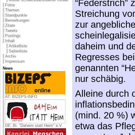
“Federstrich” 
Fotos
Themen
Streichung v
Standpunkte
Bemerkungen
zur angeblich
Zitate
Tweets
scheinlegalisi
Postings
Inhalt
daheim und de
Artikelliste
Seitenliste
Regresses bei
Archiv
Impressum
genannten “Hei
News
nur schäbig.
Alleine durch 
AT: BIZEPS-INFO
inflationsbedi
(mind. 20 %) 
etwa das Pfle
DE: Bi. "Daheim statt Heim" e.V.