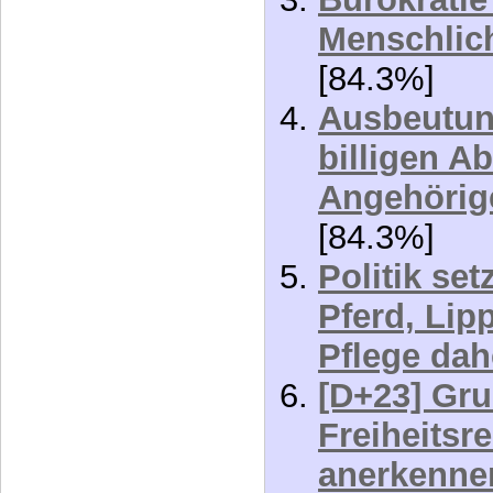
Menschlic
[84.3%]
Ausbeutun
billigen A
Angehörige
[84.3%]
Politik set
Pferd, Lip
Pflege da
[D+23] Gr
Freiheitsr
anerkenne