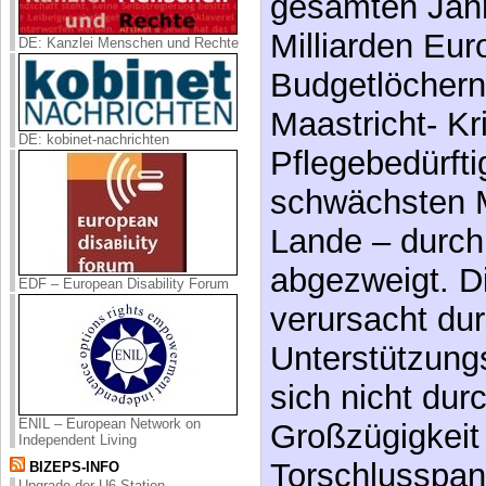
gesamten Jahr
Milliarden Eur
DE: Kanzlei Menschen und Rechte
Budgetlöchern 
Maastricht- Kr
DE: kobinet-nachrichten
Pflegebedürfti
schwächsten M
Lande – durch
abgezweigt. D
EDF – European Disability Forum
verursacht du
Unterstützungs
sich nicht dur
ENIL – European Network on
Großzügigkeit 
Independent Living
Torschlusspan
BIZEPS-INFO
Upgrade der U6-Station