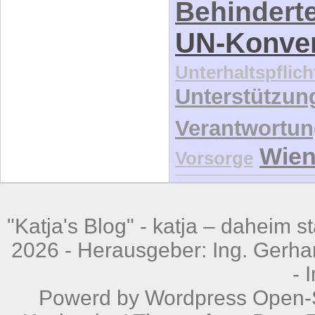
Behindert
UN-Konve
Unterhaltspflich
Unterstützun
Verantwortu
Wie
Vorsorge
"Katja's Blog" -
katja – daheim st
2026 - Herausgeber: Ing. Gerhar
-
Powerd by
Wordpress
Open-S