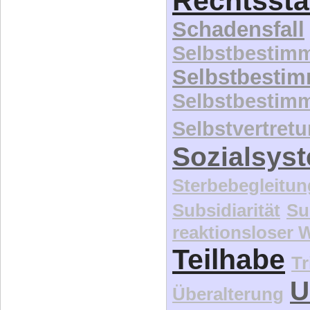
Rechtssta
Schadensfall
Selbstbestim
Selbstbesti
Selbstbestim
Selbstvertret
Sozialsys
Sterbebegleitun
Subsidiarität
Su
reaktionsloser
Teilhabe
Tr
U
Überalterung