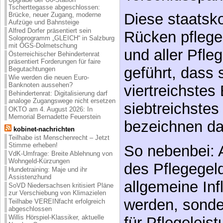
Tscherttegasse abgeschlossen:
Diese staatsko
Brücke, neuer Zugang, moderne
Aufzüge und Bahnsteige
Alfred Dorfer präsentiert sein
Rücken pflege
Soloprogramm „GLEICH“ in Salzburg
mit ÖGS-Dolmetschung
und aller Pfle
Österreichischer Behindertenrat
präsentiert Forderungen für faire
geführt, dass 
Begutachtungen
Wie werden die neuen Euro-
Banknoten aussehen?
viertreichste
Behindertenrat: Digitalisierung darf
analoge Zugangswege nicht ersetzen
siebtreichstes
OKTO am 4. August 2026: In
Memorial Bernadette Feuerstein
bezeichnen da
kobinet-nachrichten
Teilhabe ist Menschenrecht – Jetzt
Stimme erheben!
So nebenbei: 
VdK-Umfrage: Breite Ablehnung von
Wohngeld-Kürzungen
des Pflegegeld
Hundetraining: Maje und ihr
Assistenzhund
allgemeine Inf
SoVD Niedersachsen kritisiert Pläne
zur Verschiebung von Klimazielen
werden, sonde
Teilhabe VEREINfacht erfolgreich
abgeschlossen
Willis Hörspiel-Klassiker, aktuelle
für Pflegeleis