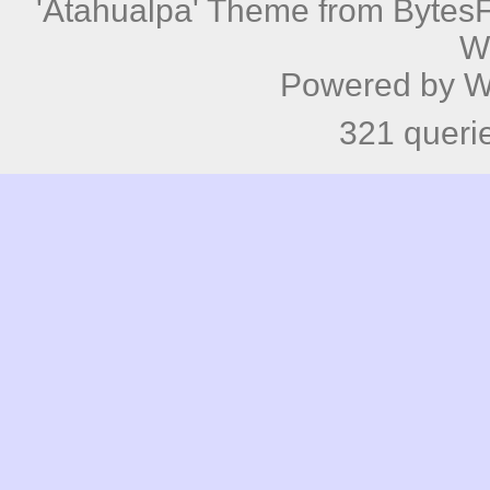
'Atahualpa' Theme from BytesF
W
Powered by
W
321 queri