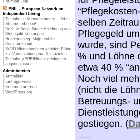
Number One
“Pflegekosten-
ENIL - European Network on
Independent Living
Teilhabe ist Menschenrecht – Jetzt
selben Zeitra
Stimme erheben!
VdK-Umfrage: Breite Ablehnung von
Pflegegeld um
Wohngeld-Kürzungen
Hundetraining: Maje und ihr
wurde, sind P
Assistenzhund
SoVD Niedersachsen kritisiert Pläne
% und Löhne d
zur Verschiebung von Klimazielen
Teilhabe VEREINfacht erfolgreich
abgeschlossen
etwa 40 % “an
Adminbereich
Noch viel mehr
Anmelden
Eintrags-Feed
Kommentar-Feed
(nicht die Löhn
WordPress.org
Betreuungs- u
Dienstleistun
gestiegen. (
Da