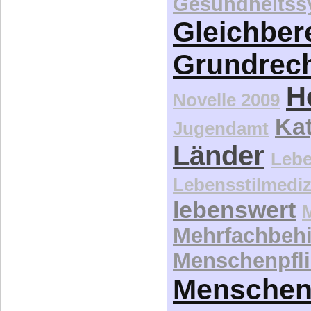
Gesundheitss
Gleichber
Grundrec
H
Novelle 2009
Kat
Jugendamt
Länder
Lebe
Lebensstilmediz
lebenswert
Mehrfachbeh
Menschenpfli
Menschen