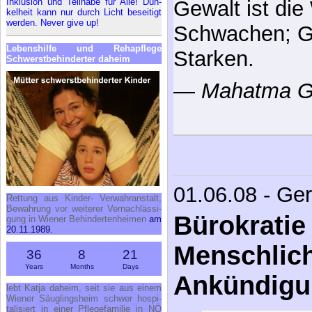
In­klu­si­on und Teil­ha­be für Al­le! Dun­
Gewalt ist die
kel­heit kann nur durch Licht be­sei­tigt
wer­den. Ne­ver gi­ve up!
Schwachen; Ge
Le­bens­hil­fe und Re­h­a­pfle­ge
Starken.
Schwerst­be­hin­der­ter da­heim
—
Mahatma G
01.06.08 - Ge
Ret­tung aus Kin­der- Ver­wahr­an­stalt,
Be­wah­rung vor wei­te­rer Ver­nach­läs­si­
Bürokratie 
gung in Wie­ner Be­hin­der­ten­hei­men
am
20.11.1989.
Menschlich
36
8
21
Years
Months
Days
Ankündigu
lebt Kat­ja da­heim, seit sie aus ei­nem
Wie­ner Säug­lings­heim schwer hos­pi­
ta­li­siert in ei­ner Pfle­ge­fa­mi­lie in NÖ