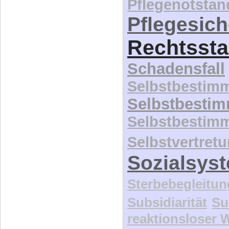
Pflegenotstan
Pflegesic
Rechtssta
Schadensfall
Selbstbestim
Selbstbesti
Selbstbestim
Selbstvertret
Sozialsys
Sterbebegleitun
Subsidiarität
Su
reaktionsloser