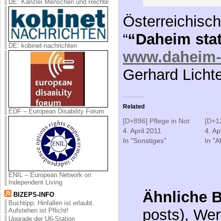
DE: Kanzlei Menschen und Rechte
Österreichisch
“
“Daheim sta
DE: kobinet-nachrichten
www.daheim-s
Gerhard Licht
Related
EDF – European Disability Forum
[D+896] Pflege in Not
[D+12
4. April 2011
4. Ap
In "Sonstiges"
In "A
ENIL – European Network on
Independent Living
Ähnliche B
BIZEPS-INFO
Buchtipp: Hinfallen ist erlaubt.
posts), Wer
Aufstehen ist Pflicht!
Upgrade der U6-Station