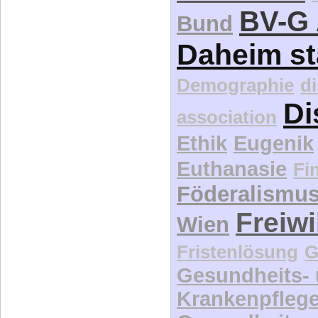
BV-G 
Bund
Daheim st
Demographie
d
Di
association
Ethik
Eugenik
Euthanasie
Fi
Föderalismu
Freiwi
Wien
Fristenlösung
G
Gesundheits-
Krankenpfleg