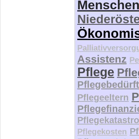
Menschen
Niederöste
Ökonomi
Palliativversor
Assistenz
Pe
Pflege
Pfl
Pflegebedürft
P
Pflegeeltern
Pflegefinanz
Pflegekatastr
P
Pflegekosten