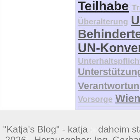
Teilhabe
Tr
U
Überalterung
Behindert
UN-Konve
Unterhaltspflich
Unterstützun
Verantwortu
Wie
Vorsorge
"Katja's Blog" -
katja – daheim st
2026 - Herausgeber: Ing. Gerhar