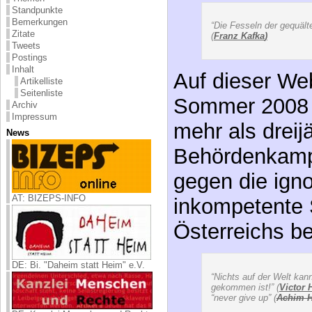
Standpunkte
Bemerkungen
“Die Fesseln der gequält
Zitate
(
Franz Kafka
)
Tweets
Postings
Inhalt
Auf dieser We
Artikelliste
Seitenliste
Sommer 2008 ü
Archiv
Impressum
mehr als dreij
News
Behördenkampf
gegen die ign
AT: BIZEPS-INFO
inkompetente 
Österreichs be
DE: Bi. "Daheim statt Heim" e.V.
“Nichts auf der Welt kann
gekommen ist!” (
Victor 
“never give up” (
Achim 