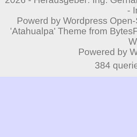
-
Powerd by
Wordpress
Open-S
'Atahualpa' Theme from BytesF
W
Powered by
W
384 queri