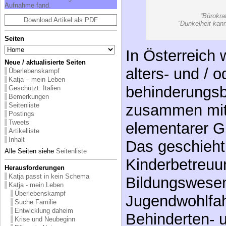
Auf­nah­me fand.
“Bürokra
Download Artikel als PDF
“Dunkelheit kann
Seiten
In Österreich
Neue / aktualisierte Seiten
alters- und / o
Überlebenskampf
Katja – mein Leben
behinderungsb
Geschützt: Italien
Bemerkungen
Seitenliste
zusammen mit 
Postings
Tweets
elementarer G
Artikelliste
Inhalt
Das geschieh
Alle Seiten siehe
Seitenliste
Kinderbetreuu
Herausforderungen
Katja passt in kein Schema
Bildungswesen
Katja - mein Leben
Überlebenskampf
Jugendwohlfahr
Suche Familie
Entwicklung daheim
Behinderten- u
Krise und Neubeginn