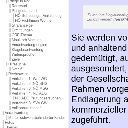
Pflege in Not
Rauswurf
Pflegestandards
“Durch ihre Unglaubhafti
NÖ Betreuungs- Verordnung
Erkanntwerden” (
Herakli
NÖ Richtlinien Wohnen
Strafanzeige
Ermittlungen
Sie werden vor
ORF-Thema
Maulkorb-Versuch
Verantwortung negiert
und anhaltend 
Klagebeantwortung
Widersprüche
gedemütigt, a
Ziele
Hilfesuche
ausgesondert,
Notruf
Rechtswege
der Gesellscha
Verfahren 1: Wr JWG
Verfahren 2: NÖ SHG
Rahmen vorge
Verfahren 3: NÖ MSG
Verfahren 4: NÖ ADG
Endlagerung 
NÖ ADG Prüfungsersuchen
Verfahren 5: SVA GW
kommerzieller
Volksanwaltschaft
Verantwortung
zugeführt.
Mütter schwerstbehinderter Kinder
Fotos
Themen