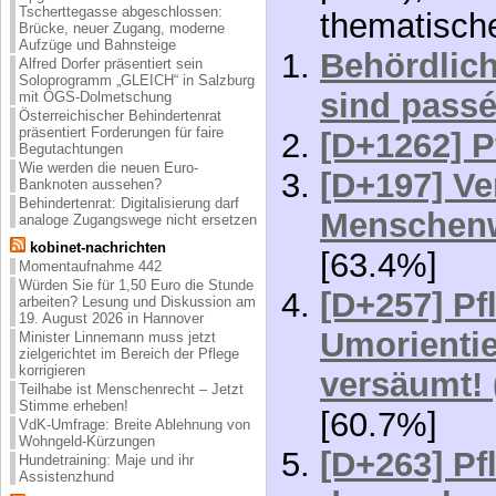
Tscherttegasse abgeschlossen:
thematisch
Brücke, neuer Zugang, moderne
Aufzüge und Bahnsteige
Behördlic
Alfred Dorfer präsentiert sein
Soloprogramm „GLEICH“ in Salzburg
sind passé
mit ÖGS-Dolmetschung
Österreichischer Behindertenrat
präsentiert Forderungen für faire
[D+1262] P
Begutachtungen
Wie werden die neuen Euro-
[D+197] Ve
Banknoten aussehen?
Behindertenrat: Digitalisierung darf
Menschenw
analoge Zugangswege nicht ersetzen
kobinet-nachrichten
[63.4%]
Momentaufnahme 442
Würden Sie für 1,50 Euro die Stunde
[D+257] Pf
arbeiten? Lesung und Diskussion am
19. August 2026 in Hannover
Umorientie
Minister Linnemann muss jetzt
zielgerichtet im Bereich der Pflege
korrigieren
versäumt! 
Teilhabe ist Menschenrecht – Jetzt
Stimme erheben!
[60.7%]
VdK-Umfrage: Breite Ablehnung von
Wohngeld-Kürzungen
[D+263] Pf
Hundetraining: Maje und ihr
Assistenzhund