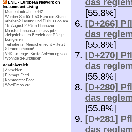
das reglem
ENIL - European Network on
Independent Living
[55.8%]
Momentaufnahme 442
Würden Sie für 1,50 Euro die Stunde
[D+266] Pf
arbeiten? Lesung und Diskussion am
19. August 2026 in Hannover
Minister Linnemann muss jetzt
das reglem
zielgerichtet im Bereich der Pflege
korrigieren
[55.8%]
Teilhabe ist Menschenrecht – Jetzt
Stimme erheben!
[D+270] Pf
VdK-Umfrage: Breite Ablehnung von
Wohngeld-Kürzungen
das reglem
Adminbereich
Anmelden
[55.8%]
Eintrags-Feed
Kommentar-Feed
[D+280] Pf
WordPress.org
das reglem
[55.8%]
[D+281] Pf
das reglem