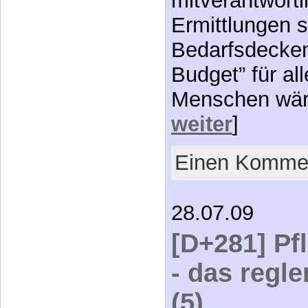
mitverantwortli
Ermittlungen s
Bedarfsdecken
Budget” für al
Menschen wär
weiter
]
Einen Kommen
28.07.09
[D+281] Pf
- das regl
(5)