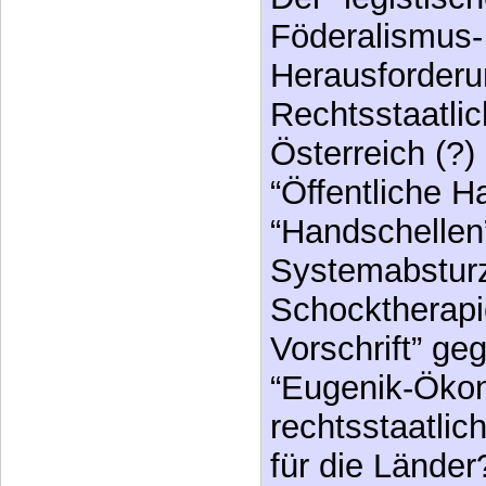
Föderalismus-
Herausforderu
Rechtsstaatlic
Österreich (?)
“Öffentliche H
“Handschellen”
Systemabsturz
Schocktherapi
Vorschrift” g
“Eugenik-Ökon
rechtsstaatlic
für die Länder