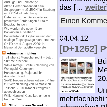
Aufzüge und Bahnsteige
das […
weiter
Alfred Dorfer präsentiert sein
Soloprogramm „GLEICH“ in Salzburg
mit ÖGS-Dolmetschung
Österreichischer Behindertenrat
Einen Kommen
präsentiert Forderungen für faire
Begutachtungen
Wie werden die neuen Euro-
Banknoten aussehen?
04.04.12
Behindertenrat: Digitalisierung darf
analoge Zugangswege nicht ersetzen
OKTO am 4. August 2026: In
[D+1262] P
Memorial Bernadette Feuerstein
kobinet-nachrichten
Teilhabe ist Menschenrecht – Jetzt
Bü
Stimme erheben!
VdK-Umfrage: Breite Ablehnung von
Me
Wohngeld-Kürzungen
Hundetraining: Maje und ihr
20
Assistenzhund
SoVD Niedersachsen kritisiert Pläne
zur Verschiebung von Klimazielen
Un
Teilhabe VEREINfacht erfolgreich
abgeschlossen
Willis Hörspiel-Klassiker, aktuelle
mehrfachbehin
Number One
ENIL - European Network on