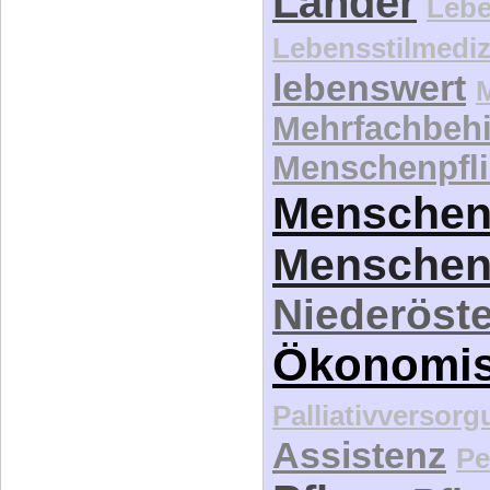
Länder
Lebe
Lebensstilmediz
lebenswert
Mehrfachbeh
Menschenpfli
Menschen
Menschen
Niederöste
Ökonomi
Palliativversor
Assistenz
Pe