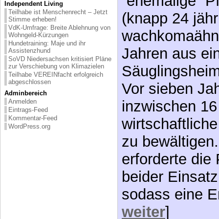
“ehemalige” Pf
Independent Living
Teilhabe ist Menschenrecht – Jetzt
(knapp 24 jähri
Stimme erheben!
VdK-Umfrage: Breite Ablehnung von
wachkomaähnli
Wohngeld-Kürzungen
Hundetraining: Maje und ihr
Jahren aus ei
Assistenzhund
SoVD Niedersachsen kritisiert Pläne
Säuglingsheim
zur Verschiebung von Klimazielen
Teilhabe VEREINfacht erfolgreich
abgeschlossen
Vor sieben Jah
Adminbereich
inzwischen 16 
Anmelden
Eintrags-Feed
Kommentar-Feed
wirtschaftlich
WordPress.org
zu bewältigen
erforderte die
beider Einsatz
sodass eine E
weiter
]