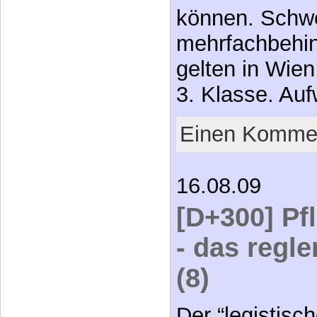
können. Schw
mehrfachbehi
gelten in Wien
3. Klasse. Au
Einen Kommen
16.08.09
[D+300] Pf
- das regl
(8)
Der “legistisc