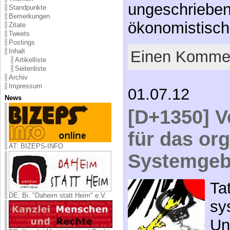
ungeschrieben
Standpunkte
Bemerkungen
ökonomistisc
Zitate
Tweets
Postings
Inhalt
Einen Kommen
Artikelliste
Seitenliste
Archiv
Impressum
01.07.12
News
[D+1350] V
für das org
AT: BIZEPS-INFO
Systemgeb
Ta
DE: Bi. "Daheim statt Heim" e.V.
sy
Un