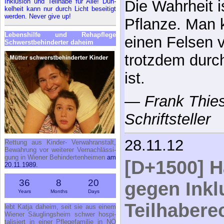
In­klu­si­on und Teil­ha­be für Al­le! Dun­
Die Wahrheit i
kel­heit kann nur durch Licht be­sei­tigt
wer­den. Ne­ver gi­ve up!
Pflanze. Man k
Le­bens­hil­fe und Re­h­a­pfle­ge
einen Felsen v
Schwerst­be­hin­der­ter da­heim
trotzdem durch
ist.
—
Frank Thies
Schriftsteller
28.11.12
Ret­tung aus Kin­der- Ver­wahr­an­stalt,
Be­wah­rung vor wei­te­rer Ver­nach­läs­si­
gung in Wie­ner Be­hin­der­ten­hei­men
am
[D+1500] H
20.11.1989.
36
8
20
gegen Inkl
Years
Months
Days
Teilhabere
lebt Kat­ja da­heim, seit sie aus ei­nem
Wie­ner Säug­lings­heim schwer hos­pi­
ta­li­siert in ei­ner Pfle­ge­fa­mi­lie in NÖ