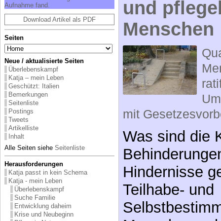
und pflege
Auf­nah­me fand.
Download Artikel als PDF
Menschen
Seiten
Qua
Neue / aktualisierte Seiten
Me
Überlebenskampf
Katja – mein Leben
rat
Geschützt: Italien
Bemerkungen
Um
Seitenliste
mit Gesetzesvorbe
Postings
Tweets
Artikelliste
Was sind die K
Inhalt
Alle Seiten siehe
Seitenliste
Behinderungen
Herausforderungen
Hindernisse g
Katja passt in kein Schema
Katja - mein Leben
Teilhabe- und
Überlebenskampf
Suche Familie
Selbstbestimm
Entwicklung daheim
Krise und Neubeginn