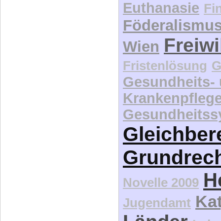
Euthanasie
Fi
Föderalismu
Freiwi
Wien
Fristenlösung
G
Gesundheits-
Krankenpfleg
Gesundheitss
Gleichber
Grundrec
H
Novelle 2009
Kat
Jugendamt