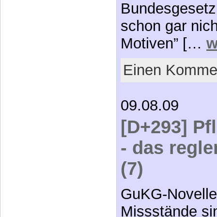
Bundesgesetz 
schon gar nich
Motiven” […
w
Einen Kommen
09.08.09
[D+293] Pf
- das regl
(7)
GuKG-Novelle
Missstände si