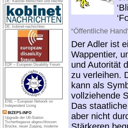
DE: Kanzlei Menschen und Rechte
‘B
‘F
DE: kobinet-nachrichten
“Öffentliche Hand
Der Adler ist 
Wappentier, u
und Autorität
EDF – European Disability Forum
zu verleihen. 
kann als Symbo
vollziehende 
ENIL – European Network on
Das staatlich
Independent Living
BIZEPS-INFO
aber nicht du
Upgrade der U6-Station
Tscherttegasse abgeschlossen:
Stärkeren beg
Brücke, neuer Zugang, moderne