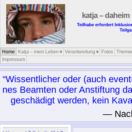
katja – daheim 
Teilhabe erfordert Inklusi
Teilg
Home
Katja – mein Leben
Verantwortung
Fotos
Theme
Impressum
“Wis­sent­li­cher oder (auch even­tu
nes Be­am­ten oder An­stif­tung da
ge­schä­digt wer­den, kein Ka­va­l
— Nac