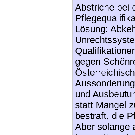
Abstriche bei 
Pflegequalifik
Lösung: Abke
Unrechtssyste
Qualifikatione
gegen Schönre
Österreichisc
Aussonderung 
und Ausbeutun
statt Mängel 
bestraft, die P
Aber solange 