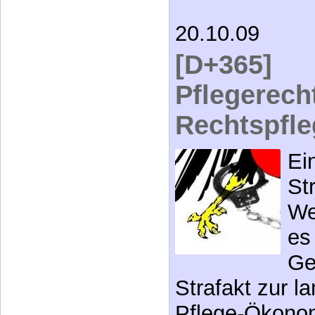
20.10.09
[D+365]
Pflegerecht
Rechtspfle
Ei
St
We
es
Ge
Strafakt zur l
Pflege-Ökonom