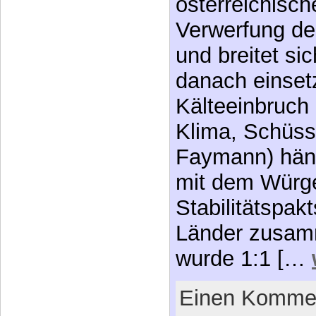
österreichische
Verwerfung de
und breitet si
danach einset
Kälteeinbruch 
Klima, Schüss
Faymann) hängt
mit dem Würge
Stabilitätspak
Länder zusam
wurde 1:1 […
Einen Kommen