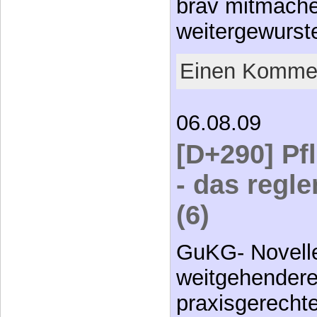
brav mitmache
weitergewurst
Einen Kommen
06.08.09
[D+290] Pf
- das regl
(6)
GuKG- Novelle
weitgehendere
praxisgerecht