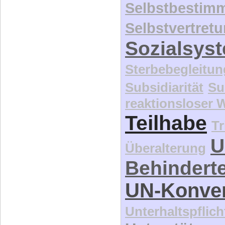
Selbstbestim
Selbstvertret
Sozialsys
Sterbebegleitun
Subsidiarität
Su
reaktionsloser
Teilhabe
Tr
U
Überalterung
Behindert
UN-Konve
Unterhaltspflich