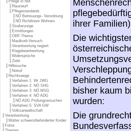
Menschenrecht
Pflege in Not
Rauswurf
pflegebedürft
Pflegestandards
NÖ Betreuungs- Verordnung
ihrer Familien
NÖ Richtlinien Wohnen
Strafanzeige
Ermittlungen
Die wichtigst
ORF-Thema
Maulkorb-Versuch
österreichisch
Verantwortung negiert
Klagebeantwortung
Widersprüche
Umsetzungsve
Ziele
Hilfesuche
Verschleppung
Notruf
Rechtswege
Behindertenre
Verfahren 1: Wr JWG
Verfahren 2: NÖ SHG
bisher kaum bi
Verfahren 3: NÖ MSG
Verfahren 4: NÖ ADG
wurden:
NÖ ADG Prüfungsersuchen
Verfahren 5: SVA GW
Volksanwaltschaft
Die grundrech
Verantwortung
Mütter schwerstbehinderter Kinder
Bundesverfas
Fotos
Themen