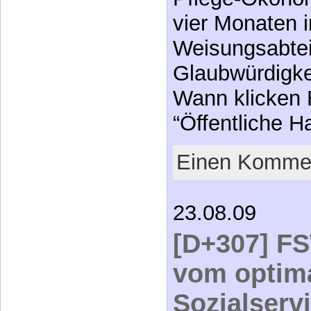
vier Monaten 
Weisungsabtei
Glaubwürdigkei
Wann klicken 
“Öffentliche 
Einen Kommen
23.08.09
[D+307] F
vom optim
Sozialserv