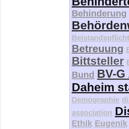
Behindert
Behinderung
Behördenw
Beistandspflich
Betreuung
Bittsteller
BV-G 
Bund
Daheim st
Demographie
d
Di
association
Ethik
Eugenik