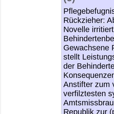
Pflegebefugni
Rückzieher: 
Novelle irritiert
Behindertenbe
Gewachsene Pr
stellt Leistun
der Behinderte
Konsequenzen
Anstifter zum 
verfilztesten 
Amtsmissbrauc
Republik zur (