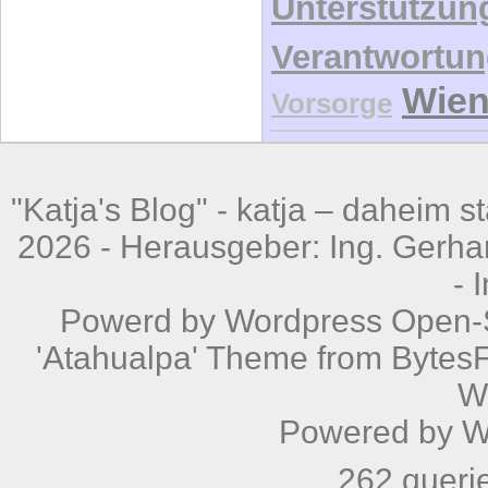
Unterstützun
Verantwortu
Wie
Vorsorge
"Katja's Blog" -
katja – daheim st
2026 - Herausgeber: Ing. Gerhar
-
Powerd by
Wordpress
Open-S
'Atahualpa' Theme from BytesF
W
Powered by
W
262 queri