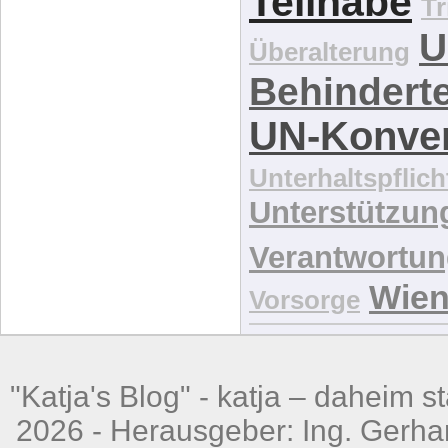
Teilhabe
Tr
U
Überalterung
Behindert
UN-Konve
Unterhaltspflich
Unterstützun
Verantwortu
Wie
Vorsorge
"Katja's Blog" -
katja – daheim st
2026 - Herausgeber: Ing. Gerhar