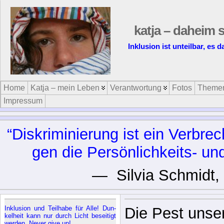
katja – daheim s
Inklusion ist unteilbar, es 
Home
Katja – mein Leben
Verantwortung
Fotos
Theme
Impressum
“Dis­kri­mi­nie­rung ist ein Ver­br
gen die Per­sön­lich­keits- un
— Sil­via Schmidt,
In­klu­si­on und Teil­ha­be für Al­le! Dun­
Die Pest unser
kel­heit kann nur durch Licht be­sei­tigt
wer­den. Ne­ver gi­ve up!