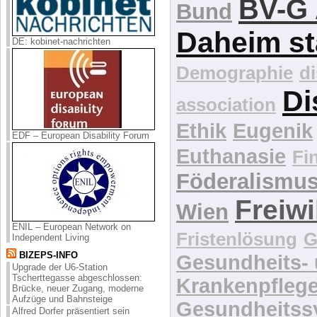
BV-G 
Bund
Daheim st
DE: kobinet-nachrichten
Demographie
d
Di
association
Ethik
Eugenik
EDF – European Disability Forum
Euthanasie
Fi
Föderalismu
Freiwi
Wien
ENIL – European Network on
Fristenlösung
G
Independent Living
BIZEPS-INFO
Gesundheits-
Upgrade der U6-Station
Tscherttegasse abgeschlossen:
Krankenpfleg
Brücke, neuer Zugang, moderne
Aufzüge und Bahnsteige
Gesundheitss
Alfred Dorfer präsentiert sein