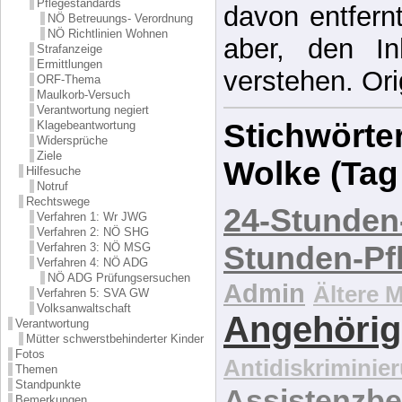
Pflegestandards
davon entfernt,
NÖ Betreuungs- Verordnung
NÖ Richtlinien Wohnen
aber, den In
Strafanzeige
Ermittlungen
verstehen. Ori
ORF-Thema
Maulkorb-Versuch
Verantwortung negiert
Stichwörter
Klagebeantwortung
Widersprüche
Ziele
Wolke (Tag
Hilfesuche
Notruf
Rechtswege
24-Stunden
Verfahren 1: Wr JWG
Verfahren 2: NÖ SHG
Stunden-Pf
Verfahren 3: NÖ MSG
Verfahren 4: NÖ ADG
NÖ ADG Prüfungsersuchen
Admin
Ältere 
Verfahren 5: SVA GW
Volksanwaltschaft
Angehörig
Verantwortung
Mütter schwerstbehinderter Kinder
Fotos
Antidiskriminie
Themen
Standpunkte
Assistenzbe
Bemerkungen