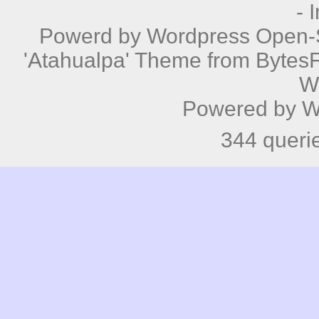
-
Powerd by
Wordpress
Open-S
'Atahualpa' Theme from BytesF
W
Powered by
W
344 queri