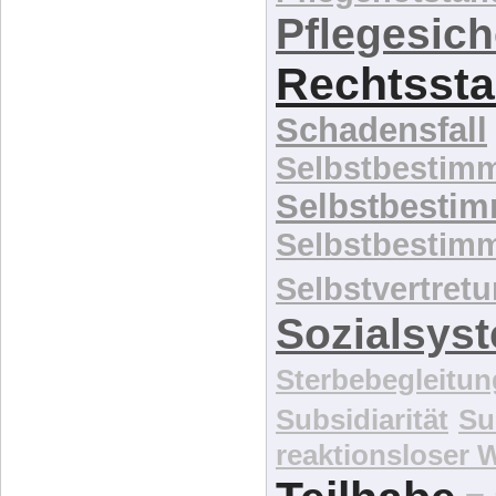
Pflegesic
Rechtssta
Schadensfall
Selbstbestim
Selbstbesti
Selbstbestim
Selbstvertret
Sozialsys
Sterbebegleitun
Subsidiarität
Su
reaktionsloser