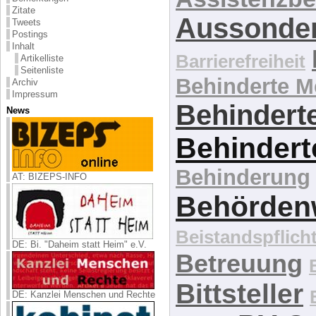
Zitate
Aussonde
Tweets
Postings
Inhalt
Barrierefreiheit
Artikelliste
Seitenliste
Behinderte 
Archiv
Impressum
Behinderte
News
Behindert
Behinderung
AT: BIZEPS-INFO
Behördenw
Beistandspflich
DE: Bi. "Daheim statt Heim" e.V.
Betreuung
Bittsteller
DE: Kanzlei Menschen und Rechte