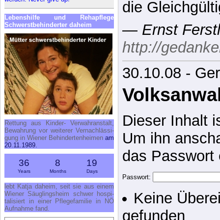
die Gleichgülti
Le­bens­hil­fe und Re­h­a­pfle­ge
Schwerst­be­hin­der­ter da­heim
—
Ernst Ferst
http://gedanke
30.10.08 - Ge
Volksanwal
Dieser Inhalt 
Ret­tung aus Kin­der- Ver­wahr­an­stalt,
Be­wah­rung vor wei­te­rer Ver­nach­läs­si­
Um ihn anscha
gung in Wie­ner Be­hin­der­ten­hei­men
am
20.11.1989.
das Passwort 
36
8
19
Years
Months
Days
Passwort:
lebt Kat­ja da­heim, seit sie aus ei­nem
Keine Übere
Wie­ner Säug­lings­heim schwer hos­pi­
ta­li­siert in ei­ner Pfle­ge­fa­mi­lie in NÖ
Auf­nah­me fand.
gefunden