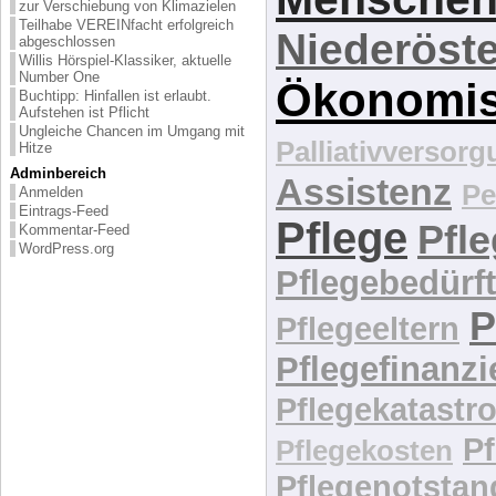
zur Verschiebung von Klimazielen
Teilhabe VEREINfacht erfolgreich
Niederöste
abgeschlossen
Willis Hörspiel-Klassiker, aktuelle
Number One
Ökonomi
Buchtipp: Hinfallen ist erlaubt.
Aufstehen ist Pflicht
Ungleiche Chancen im Umgang mit
Palliativversor
Hitze
Adminbereich
Assistenz
Pe
Anmelden
Eintrags-Feed
Pflege
Pfl
Kommentar-Feed
WordPress.org
Pflegebedürft
P
Pflegeeltern
Pflegefinanz
Pflegekatastr
P
Pflegekosten
Pflegenotstan