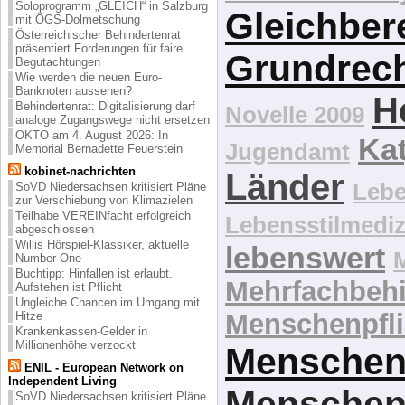
Soloprogramm „GLEICH“ in Salzburg
Gleichber
mit ÖGS-Dolmetschung
Österreichischer Behindertenrat
präsentiert Forderungen für faire
Grundrec
Begutachtungen
Wie werden die neuen Euro-
Banknoten aussehen?
H
Behindertenrat: Digitalisierung darf
Novelle 2009
analoge Zugangswege nicht ersetzen
OKTO am 4. August 2026: In
Kat
Jugendamt
Memorial Bernadette Feuerstein
kobinet-nachrichten
Länder
Lebe
SoVD Niedersachsen kritisiert Pläne
zur Verschiebung von Klimazielen
Teilhabe VEREINfacht erfolgreich
Lebensstilmediz
abgeschlossen
Willis Hörspiel-Klassiker, aktuelle
lebenswert
Number One
Buchtipp: Hinfallen ist erlaubt.
Mehrfachbeh
Aufstehen ist Pflicht
Ungleiche Chancen im Umgang mit
Menschenpfli
Hitze
Krankenkassen-Gelder in
Millionenhöhe verzockt
Menschen
ENIL - European Network on
Independent Living
Menschen
SoVD Niedersachsen kritisiert Pläne