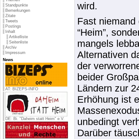
wenig Interess
Standpunkte
Bemerkungen
daheim leistba
Zitate
Tweets
wird.
Postings
Inhalt
Artikelliste
Fast niemand g
Seitenliste
Archiv
“Heim”, sonder
Impressum
News
mangels lebbar
Alternativen d
der verworren
AT: BIZEPS-INFO
beider Großpa
Ländern zur 2
Erhöhung ist e
DE: Bi. "Daheim statt Heim" e.V.
Massenexodus