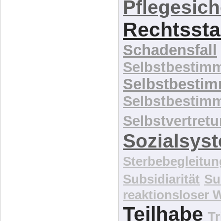
P
Pflegekosten
Pflegenotstan
Pflegesic
Rechtssta
Schadensfall
Selbstbestim
Selbstbesti
Selbstbestim
Selbstvertret
Sozialsys
Sterbebegleitun
Subsidiarität
Su