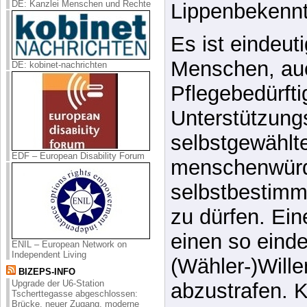
DE: Kanzlei Menschen und Rechte
unbedingt ver
Darüber täusc
Lippenbekennt
DE: kobinet-nachrichten
Es ist eindeuti
Menschen, au
Pflegebedürft
EDF – European Disability Forum
Unterstützung
selbstgewählt
menschenwürd
selbstbestimm
ENIL – European Network on
Independent Living
zu dürfen. Eine
BIZEPS-INFO
Upgrade der U6-Station
einen so eind
Tscherttegasse abgeschlossen:
Brücke, neuer Zugang, moderne