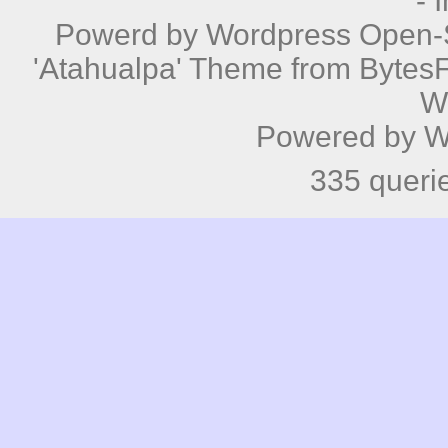
"Katja's Blog" -
katja – daheim st
2026 - Herausgeber: Ing. Gerhar
-
Powerd by
Wordpress
Open-S
'Atahualpa' Theme from BytesF
W
Powered by
W
335 queri