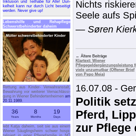
In­klu­si­on und Teil­ha­be für Al­le! Dun­
Zur Wahrheit 
kel­heit kann nur durch Licht be­sei­tigt
wer­den. Ne­ver gi­ve up!
einer, der sie 
Le­bens­hil­fe und Re­h­a­pfle­ge
versteht.
Schwerst­be­hin­der­ter da­heim
—
Henry Davi
– 6.5.1862) U
Schriftsteller
← Ältere Beiträge
Klartext: Wiener
Ret­tung aus Kin­der- Ver­wahr­an­stalt,
Pflegegeldergänzungsleistung f
Be­wah­rung vor wei­te­rer Ver­nach­läs­si­
viele unzumutbar (Offener Brief
gung in Wie­ner Be­hin­der­ten­hei­men
am
von Pepo Meia)
20.11.1989.
16.07.08 - Ge
36
8
19
Years
Months
Days
Politik set
lebt Kat­ja da­heim, seit sie aus ei­nem
Wie­ner Säug­lings­heim schwer hos­pi­
ta­li­siert in ei­ner Pfle­ge­fa­mi­lie in NÖ