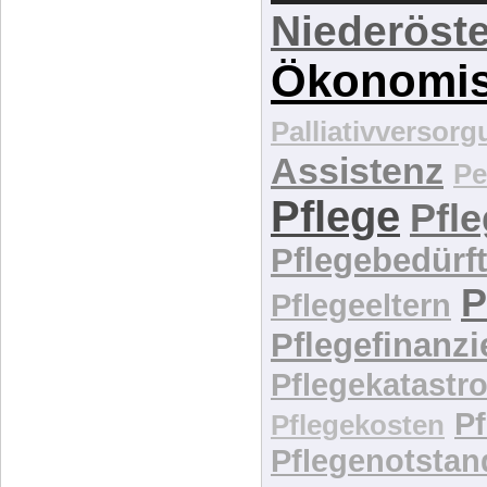
Menschen
Menschen
Niederöste
Ökonomi
Palliativversor
Assistenz
Pe
Pflege
Pfl
Pflegebedürft
P
Pflegeeltern
Pflegefinanz
Pflegekatastr