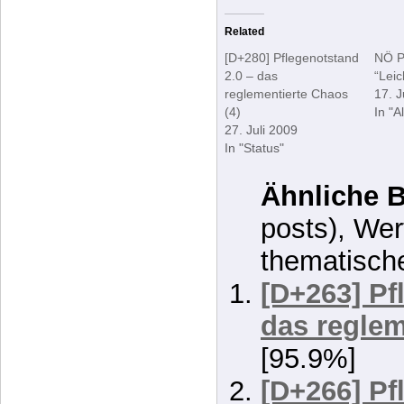
der Geschichts
statt Heim
“)
Related
[D+280] Pflegenotstand
NÖ P
2.0 – das
“Leic
reglementierte Chaos
17. J
(4)
In "A
27. Juli 2009
In "Status"
Ähnliche B
posts), Wer
thematisch
[D+263] Pf
das reglem