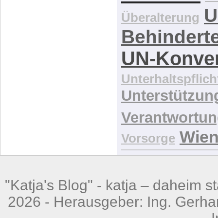
reaktionsloser
Teilhabe
Tr
U
Überalterung
Behindert
UN-Konve
Unterhaltspflich
Unterstützun
Verantwortu
Wie
Vorsorge