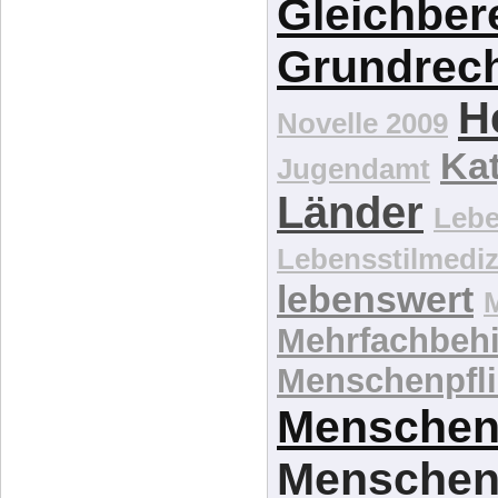
Krankenpfleg
Gesundheitss
Gleichber
Grundrec
H
Novelle 2009
Kat
Jugendamt
Länder
Lebe
Lebensstilmediz
lebenswert
Mehrfachbeh
Menschenpfli