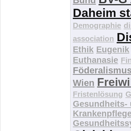
Bittsteller
BV-G 
Bund
Daheim st
Demographie
d
Di
association
Ethik
Eugenik
Euthanasie
Fi
Föderalismu
Freiwi
Wien
Fristenlösung
G
Gesundheits-