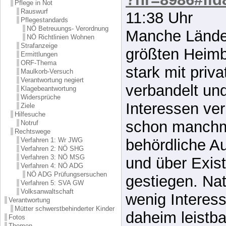
Pflege in Not
Rauswurf
http://www.bi
Pflegestandards
NÖ Betreuungs- Verordnung
?nr=8986#fid
NÖ Richtlinien Wohnen
Strafanzeige
11:38 Uhr
Ermittlungen
ORF-Thema
Manche Länder
Maulkorb-Versuch
Verantwortung negiert
größten Heimb
Klagebeantwortung
Widersprüche
stark mit priv
Ziele
Hilfesuche
verbandelt un
Notruf
Rechtswege
Interessen ver
Verfahren 1: Wr JWG
Verfahren 2: NÖ SHG
Verfahren 3: NÖ MSG
schon manchm
Verfahren 4: NÖ ADG
NÖ ADG Prüfungsersuchen
behördliche Auf
Verfahren 5: SVA GW
Volksanwaltschaft
und über Exis
Verantwortung
Mütter schwerstbehinderter Kinder
gestiegen. Nat
Fotos
Themen