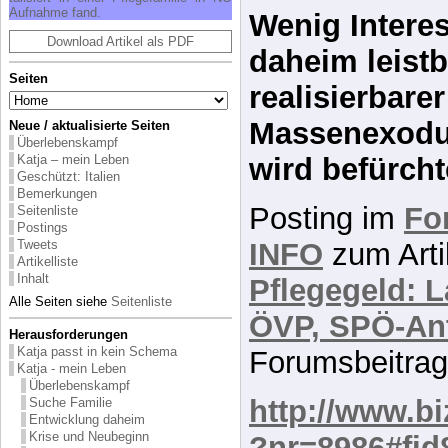
Pferd, Lip
Auf­nah­me fand.
zur Pflege
Download Artikel als PDF
Seiten
Wenig Interes
daheim leist
Neue / aktualisierte Seiten
Überlebenskampf
Katja – mein Leben
realisierbarer
Geschützt: Italien
Bemerkungen
Massenexodu
Seitenliste
Postings
wird befürcht
Tweets
Artikelliste
Inhalt
Posting im
Fo
Alle Seiten siehe
Seitenliste
INFO
zum Arti
Herausforderungen
Katja passt in kein Schema
Pflegegeld: L
Katja - mein Leben
Überlebenskampf
ÖVP, SPÖ-An
Suche Familie
Entwicklung daheim
Forumsbeitrag
Krise und Neubeginn