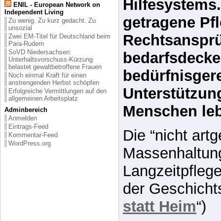
beim Pflegege
ENIL - European Network on
Independent Living
völlige Neuo
Zu wenig. Zu kurz gedacht. Zu
unsozial
Hilfesystems.
Zwei EM-Titel für Deutschland beim
Para-Rudern
SoVD Niedersachsen:
getragene Pf
Unterhaltsvorschuss-Kürzung
belastet gewaltbetroffene Frauen
Rechtsansprü
Noch einmal Kraft für einen
anstrengenden Herbst schöpfen
bedarfsdeck
Erfolgreiche Vermittlungen auf den
allgemeinen Arbeitsplatz
bedürfnisger
Adminbereich
Anmelden
Unterstützung
Eintrags-Feed
Kommentar-Feed
Menschen le
WordPress.org
Die “nicht art
Massenhaltung
Langzeitpfleg