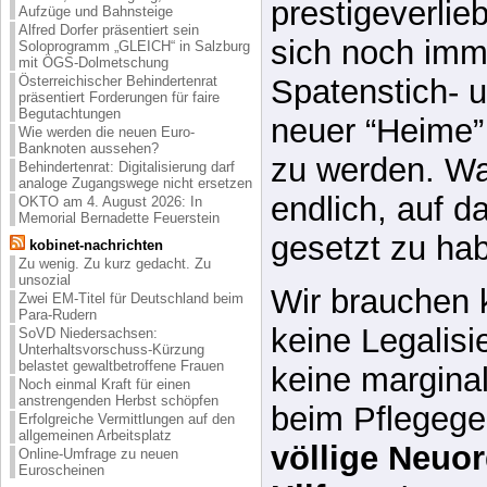
(Wähler-)Wille
Aufzüge und Bahnsteige
Alfred Dorfer präsentiert sein
abzustrafen. K
Soloprogramm „GLEICH“ in Salzburg
mit ÖGS-Dolmetschung
Österreichischer Behindertenrat
prestigeverlieb
präsentiert Forderungen für faire
Begutachtungen
sich noch imme
Wie werden die neuen Euro-
Banknoten aussehen?
Spatenstich- u
Behindertenrat: Digitalisierung darf
analoge Zugangswege nicht ersetzen
neuer “Heime” 
OKTO am 4. August 2026: In
Memorial Bernadette Feuerstein
zu werden. Wa
kobinet-nachrichten
Zu wenig. Zu kurz gedacht. Zu
endlich, auf d
unsozial
Zwei EM-Titel für Deutschland beim
Para-Rudern
gesetzt zu ha
SoVD Niedersachsen:
Unterhaltsvorschuss-Kürzung
belastet gewaltbetroffene Frauen
Wir brauchen 
Noch einmal Kraft für einen
anstrengenden Herbst schöpfen
keine Legalis
Erfolgreiche Vermittlungen auf den
allgemeinen Arbeitsplatz
keine marginal
Online-Umfrage zu neuen
Euroscheinen