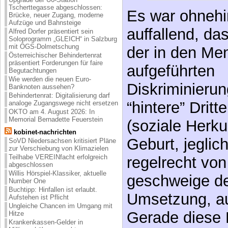
Tscherttegasse abgeschlossen:
Es war ohnehi
Brücke, neuer Zugang, moderne
Aufzüge und Bahnsteige
auffallend, da
Alfred Dorfer präsentiert sein
Soloprogramm „GLEICH“ in Salzburg
mit ÖGS-Dolmetschung
der in den Me
Österreichischer Behindertenrat
präsentiert Forderungen für faire
aufgeführten
Begutachtungen
Wie werden die neuen Euro-
Diskriminieru
Banknoten aussehen?
Behindertenrat: Digitalisierung darf
“hintere” Dritt
analoge Zugangswege nicht ersetzen
OKTO am 4. August 2026: In
Memorial Bernadette Feuerstein
(soziale Herk
kobinet-nachrichten
Geburt, jeglic
SoVD Niedersachsen kritisiert Pläne
zur Verschiebung von Klimazielen
Teilhabe VEREINfacht erfolgreich
regelrecht vo
abgeschlossen
Willis Hörspiel-Klassiker, aktuelle
geschweige de
Number One
Buchtipp: Hinfallen ist erlaubt.
Umsetzung, a
Aufstehen ist Pflicht
Ungleiche Chancen im Umgang mit
Gerade diese 
Hitze
Krankenkassen-Gelder in