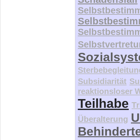
Selbstbestim
Selbstbesti
Selbstbestim
Selbstvertret
Sozialsys
Sterbebegleitun
Subsidiarität
Su
reaktionsloser
Teilhabe
Tr
U
Überalterung
Behindert