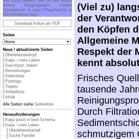
lebt Katja daheim, seit sie aus einem
(Viel zu) la
Wiener Säuglingsheim schwer
hospitalisiert in einer Pflegefamilie in
NÖ Aufnahme fand.
der Verantwor
Download Artikel als PDF
den Köpfen 
Seiten
Allgemeine M
Respekt der
Neue / aktualisierte Seiten
Überlebenskampf
kennt absolu
Katja – mein Leben
Geschützt: Italien
Bemerkungen
Frisches Quell
Seitenliste
Postings
tausende Jahr
Tweets
Artikelliste
Inhalt
Reinigungspro
Alle Seiten siehe
Seitenliste
Durch Filtratio
Herausforderungen
Sedimentschic
Katja passt in kein Schema
Katja - mein Leben
Überlebenskampf
schmutzigem 
Suche Familie