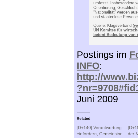
umfasst. Insbesondere we
Orientierung, Geschlecht
“Nationalität” werden au
und staatenlose Persone
Quelle: Klagsverband (
w
UN Komitee für wirtscha
betont Bedeutung von 
Postings im
F
INFO
:
http://www.bi
?nr=9708#fid
Juni 2009
Related
[D+140] Verantwortung
[D+1
einfordern, Gemeinsinn
der 