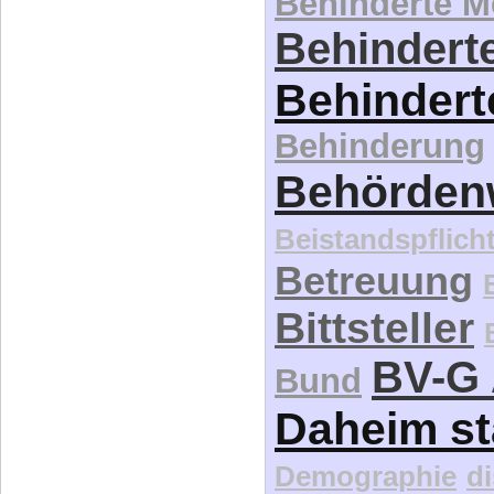
Behinderte 
Behinderte
Behindert
Behinderung
Behördenw
Beistandspflich
Betreuung
Bittsteller
BV-G 
Bund
Daheim st
Demographie
d