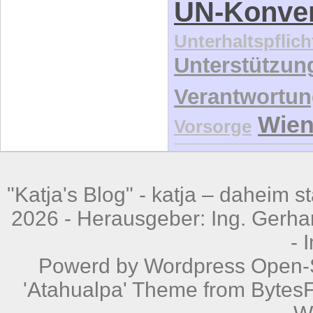
UN-Konve
Unterhaltspflich
Unterstützun
Verantwortu
Wie
Vorsorge
"Katja's Blog" -
katja – daheim st
2026 - Herausgeber: Ing. Gerhar
-
Powerd by
Wordpress
Open-S
'Atahualpa' Theme from BytesF