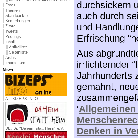
durchsickern 
Fotos
Themen
auch durch se
Standpunkte
Bemerkungen
und Handlunge
Zitate
Tweets
Erfrischung “h
Postings
Inhalt
Artikelliste
Aus abgrundti
Seitenliste
Archiv
irrlichternder
Impressum
News
Jahrhunderts 
gemahnt, neue
zusammengefa
AT: BIZEPS-INFO
‘
Allgemeinen 
Menschenrec
Denken in Ve
DE: Bi. "Daheim statt Heim" e.V.