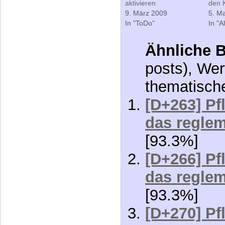
aktivieren
den 
9. März 2009
5. M
In "ToDo"
In "A
Ähnliche B
posts), Wer
thematisch
[D+263] Pf
das reglem
[93.3%]
[D+266] Pf
das reglem
[93.3%]
[D+270] Pf