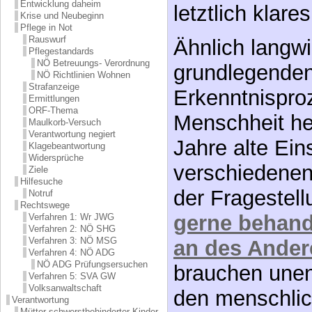
Entwicklung daheim
letztlich klare
Krise und Neubeginn
Pflege in Not
Rauswurf
Ähnlich langwi
Pflegestandards
NÖ Betreuungs- Verordnung
grundlegende
NÖ Richtlinien Wohnen
Strafanzeige
Erkenntnispro
Ermittlungen
ORF-Thema
Menschheit h
Maulkorb-Versuch
Verantwortung negiert
Jahre alte Eins
Klagebeantwortung
Widersprüche
verschiedenen
Ziele
Hilfesuche
der Fragestell
Notruf
Rechtswege
gerne behand
Verfahren 1: Wr JWG
Verfahren 2: NÖ SHG
Verfahren 3: NÖ MSG
an des Ander
Verfahren 4: NÖ ADG
NÖ ADG Prüfungsersuchen
brauchen unend
Verfahren 5: SVA GW
Volksanwaltschaft
den menschlic
Verantwortung
Mütter schwerstbehinderter Kinder