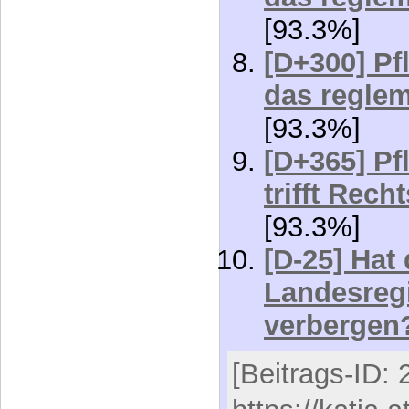
[93.3%]
[D+300] Pf
das reglem
[93.3%]
[D+365] Pf
trifft Rech
[93.3%]
[D-25] Hat
Landesreg
verbergen
[Beitrags-ID: 