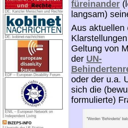
füreinander
(l
langsam) sei
DE: Kanzlei Menschen und Rechte
Aus aktuellen 
Klarstellungen
DE: kobinet-nachrichten
Geltung von M
der
UN-
Behindertenr
EDF – European Disability Forum
oder der u.a.
sich die (bew
formulierte) F
ENIL – European Network on
Independent Living
“Werden ‘Behinderte’ bal
BIZEPS-INFO
Upgrade der U6-Station