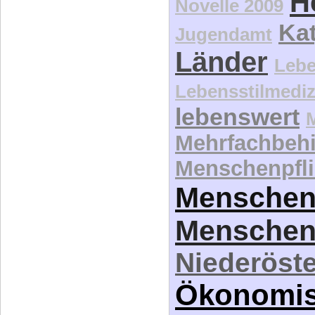
H
Novelle 2009
Kat
Jugendamt
Länder
Lebe
Lebensstilmediz
lebenswert
Mehrfachbeh
Menschenpfli
Menschen
Menschen
Niederöste
Ökonomi