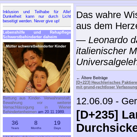
Inklusion und Teilhabe für Alle!
Die Art der B
Dunkelheit kann nur durch Licht
beseitigt werden. Never give up!
ändert nichts
Lebenshilfe und Rehapflege
Schwerstbehinderter daheim
—
Stanislaw J
poln. Schriftste
← Ältere Beiträge
[D+223] Heuchlerisches Paktier
mit grund-rechtloser Verfassun
Rettung aus Kinder- Verwahranstalt,
12.06.09 - Ge
Bewahrung vor weiterer
Vernachlässigung in Wiener
[D+235] L
Behindertenheimen
am 20.11.1989.
36
8
19
Durchsicke
Years
Months
Days