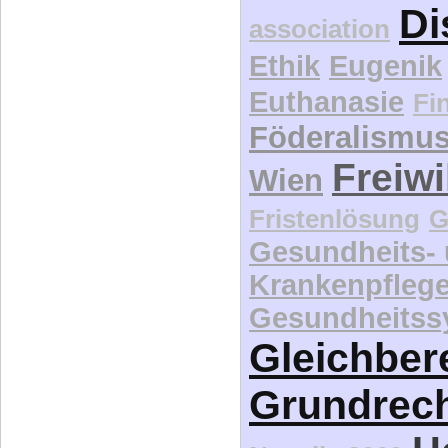
Di
association
Ethik
Eugenik
Euthanasie
Fi
Föderalismu
Freiwi
Wien
Fristenlösung
G
Gesundheits-
Krankenpfleg
Gesundheitss
Gleichber
Grundrec