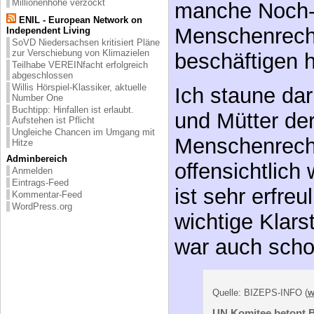
Millionenhöhe verzockt
manche Noch-
ENIL - European Network on
Menschenrech
Independent Living
SoVD Niedersachsen kritisiert Pläne
zur Verschiebung von Klimazielen
beschäftigen 
Teilhabe VEREINfacht erfolgreich
abgeschlossen
Willis Hörspiel-Klassiker, aktuelle
Ich staune dar
Number One
Buchtipp: Hinfallen ist erlaubt.
und Mütter de
Aufstehen ist Pflicht
Ungleiche Chancen im Umgang mit
Menschenrecht
Hitze
Adminbereich
offensichtlich
Anmelden
Eintrags-Feed
ist sehr erfre
Kommentar-Feed
WordPress.org
wichtige Klars
war auch scho
Quelle: BIZEPS-INFO (
w
UN Komitee betont B