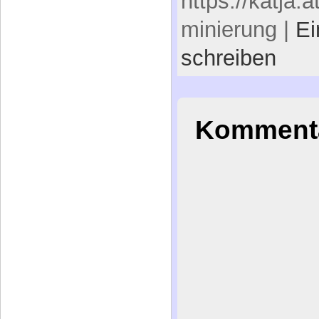
https://katja.a
minierung |
E
schreiben
Kommenta