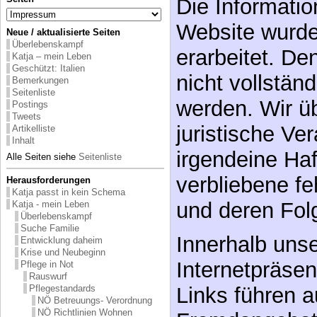
Die Informatio
Website wurden
Neue / aktualisierte Seiten
Überlebenskampf
erarbeitet. D
Katja – mein Leben
Geschützt: Italien
nicht vollstän
Bemerkungen
Seitenliste
werden. Wir ü
Postings
Tweets
juristische Ve
Artikelliste
Inhalt
irgendeine Haf
Alle Seiten siehe
Seitenliste
verbliebene f
Herausforderungen
Katja passt in kein Schema
und deren Fol
Katja - mein Leben
Überlebenskampf
Suche Familie
Innerhalb unse
Entwicklung daheim
Krise und Neubeginn
Internetpräsen
Pflege in Not
Rauswurf
Pflegestandards
Links führen a
NÖ Betreuungs- Verordnung
NÖ Richtlinien Wohnen