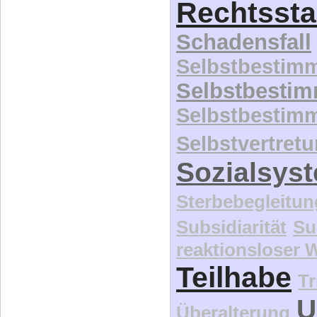
Rechtssta
Schadensfall
Selbstbestim
Selbstbesti
Selbstbestim
Selbstvertret
Sozialsys
Sterbebegleitun
Subsidiarität
Su
reaktionsloser
Teilhabe
Tr
U
Überalterung