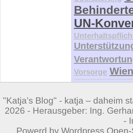
Behindert
UN-Konve
Unterhaltspflich
Unterstützun
Verantwortu
Wie
Vorsorge
"Katja's Blog" -
katja – daheim st
2026 - Herausgeber: Ing. Gerhar
-
Powerd by
Wordpress
Open-S