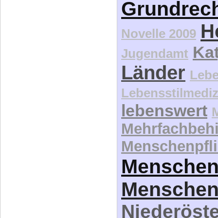
Grundrec
H
Novelle 2009
Kat
Jugendamt
Länder
Lebe
Lebensstilmediz
lebenswert
Mehrfachbeh
Menschenpfli
Menschen
Menschen
Niederöste