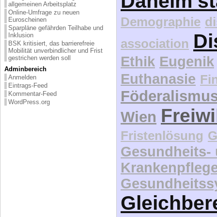
Daheim st
allgemeinen Arbeitsplatz
Online-Umfrage zu neuen
Demographie
d
Euroscheinen
Sparpläne gefährden Teilhabe und
Di
Inklusion
association
BSK kritisiert, das barrierefreie
Mobilität unverbindlicher und Frist
Ethik
Eugenik
gestrichen werden soll
Adminbereich
Euthanasie
Fi
Anmelden
Eintrags-Feed
Föderalismu
Kommentar-Feed
WordPress.org
Freiwi
Wien
Fristenlösung
G
Gesundheits-
Krankenpfleg
Gesundheitss
Gleichber