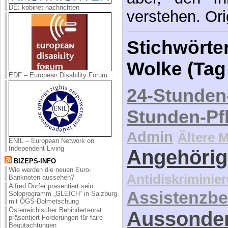
DE: kobinet-nachrichten
verstehen. Ori
Stichwörter
Wolke (Tag
EDF – European Disability Forum
24-Stunden
Stunden-Pf
Admin
Ältere 
ENIL – European Network on
Independent Living
Angehörig
BIZEPS-INFO
Wie werden die neuen Euro-
Antidiskriminie
Banknoten aussehen?
Alfred Dorfer präsentiert sein
Assistenzbe
Soloprogramm „GLEICH“ in Salzburg
mit ÖGS-Dolmetschung
Österreichischer Behindertenrat
Aussonde
präsentiert Forderungen für faire
Begutachtungen