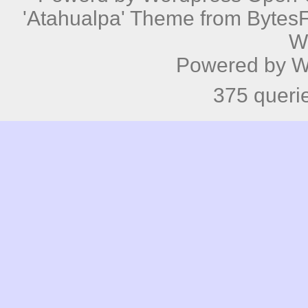
'Atahualpa' Theme from BytesF
W
Powered by
W
375 queri