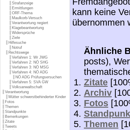
Fremdangebote
Strafanzeige
Ermittlungen
kann keine Ve
ORF-Thema
Maulkorb-Versuch
übernommen 
Verantwortung negiert
Klagebeantwortung
Widersprüche
Ziele
Hilfesuche
Notruf
Ähnliche B
Rechtswege
Verfahren 1: Wr JWG
posts), Wer
Verfahren 2: NÖ SHG
Verfahren 3: NÖ MSG
thematisch
Verfahren 4: NÖ ADG
NÖ ADG Prüfungsersuchen
Zitate
[100
Verfahren 5: SVA GW
Volksanwaltschaft
Archiv
[10
Verantwortung
Mütter schwerstbehinderter Kinder
Fotos
[100
Fotos
Themen
Standpunk
Standpunkte
Bemerkungen
Themen
[1
Zitate
Tweets