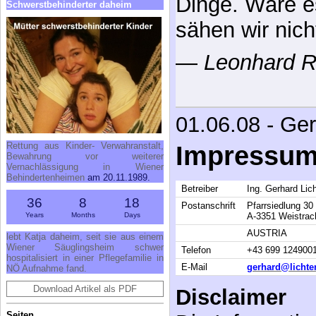
Dinge. Wäre e
Schwerstbehinderter daheim
sähen wir nich
—
Leonhard R
01.06.08 - Ge
Rettung aus Kinder- Verwahranstalt,
Impressu
Bewahrung vor weiterer
Vernachlässigung in Wiener
Behindertenheimen
am 20.11.1989.
Betreiber
Ing. Gerhard Lic
36
8
18
Postanschrift
Pfarrsiedlung 30
Years
Months
Days
A-3351 Weistrac
AUSTRIA
lebt Katja daheim, seit sie aus einem
Wiener Säuglingsheim schwer
Telefon
+43 699 124900
hospitalisiert in einer Pflegefamilie in
E-Mail
gerhard@lichte
NÖ Aufnahme fand.
Download Artikel als PDF
Disclaimer
Seiten