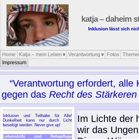
katja – daheim s
Inklusion lässt sich nic
Home
Katja – mein Leben
Verantwortung
Fotos
Theme
Impressum
“Verantwortung erfordert, all
gegen das
Recht des Stärkeren
Inklusion und Teilhabe für Alle!
Im Lichte der
Dunkelheit kann nur durch Licht
beseitigt werden. Never give up!
wir das Ungen
Lebenshilfe und Rehapflege