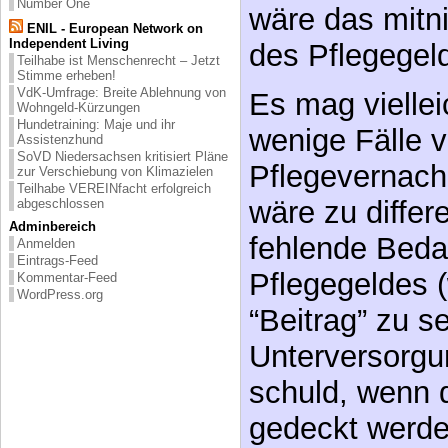
Number One
Es mag viellei
ENIL - European Network on
Independent Living
wenige Fälle 
Teilhabe ist Menschenrecht – Jetzt
Stimme erheben!
VdK-Umfrage: Breite Ablehnung von
Pflegevernach
Wohngeld-Kürzungen
Hundetraining: Maje und ihr
wäre zu differ
Assistenzhund
SoVD Niedersachsen kritisiert Pläne
fehlende Beda
zur Verschiebung von Klimazielen
Teilhabe VEREINfacht erfolgreich
Pflegegeldes 
abgeschlossen
Adminbereich
“Beitrag” zu s
Anmelden
Eintrags-Feed
Unterversorgun
Kommentar-Feed
WordPress.org
schuld, wenn d
gedeckt werd
Allen, die wie
Argument vom