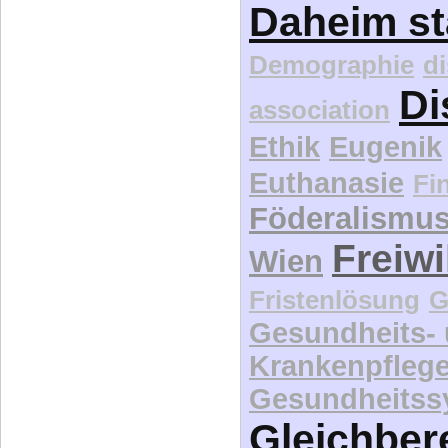
Di
association
Ethik
Eugenik
Euthanasie
Fi
Föderalismu
Freiwi
Wien
Fristenlösung
G
Gesundheits-
Krankenpfleg
Gesundheitss
Gleichber
Grundrec