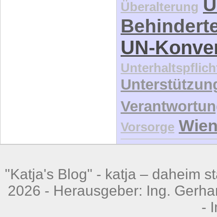
UN-Konve
Unterhaltspflich
Unterstützun
Verantwortu
Wie
Vorsorge
"Katja's Blog" -
katja – daheim st
2026 - Herausgeber: Ing. Gerhar
-
Powerd by
Wordpress
Open-S
'Atahualpa' Theme from BytesF