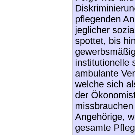
jeglicher sozi
spottet, bis h
gewerbsmäßig
institutionelle
ambulante Ve
welche sich al
der Ökonomist
missbrauchen 
Angehörige, w
gesamte Pfleg
über alle Gren
aufrecht erhal