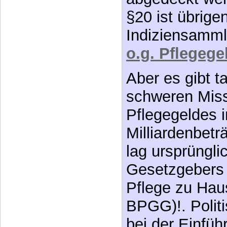
o.g. Pflegege
Aber es gibt t
schweren Mis
Pflegegeldes
Milliardenbet
lag ursprüngli
Gesetzgebers 
Pflege zu Hau
BPGG)!. Polit
bei der Einfüh
weiter zu entw
mehr zu erhöhe