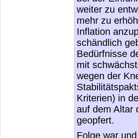
Inflation anz
schändlich ge
Bedürfnisse de
mit schwächst
wegen der Kn
Stabilitätspakt
Kriterien) in 
auf dem Altar
geopfert.
Folge war und i
Diskriminieru
pflegenden An