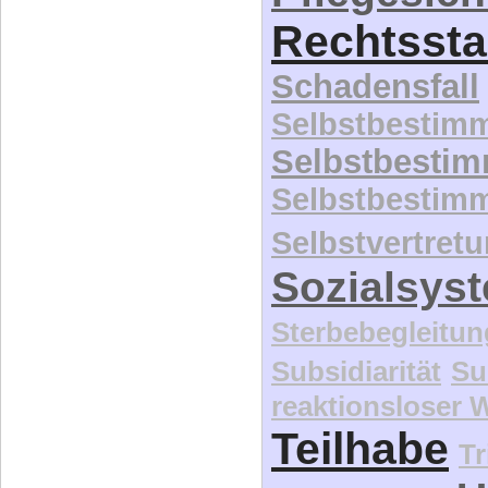
Schadensfall
Selbstbestim
Selbstbesti
Selbstbestim
Selbstvertret
Sozialsys
Sterbebegleitun
Subsidiarität
Su
reaktionsloser
Teilhabe
Tr
U
Überalterung
Behindert