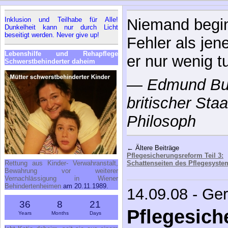
Inklusion und Teilhabe für Alle!
Nichts ist gefä
Dunkelheit kann nur durch Licht
beseitigt werden. Never give up!
Gesellschaft a
Lebenshilfe und Rehapflege
Schwerstbehinderter daheim
—
Simonetta
Schweizer Just
← Ältere Beiträge
Pflegesicherungsreform Teil 3:
Schattenseiten des Pflegesyste
14.09.08 - Ge
Rettung aus Kinder- Verwahranstalt,
Bewahrung vor weiterer
Pflegesich
Vernachlässigung in Wiener
Behindertenheimen
am 20.11.1989.
Teil 2: Mi
36
8
21
Years
Months
Days
Pflegegeld