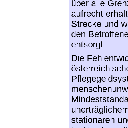
Strecke und 
den Betroffene
entsorgt.
Die Fehlentwi
österreichisch
Pflegegeldsys
menschenunw
Mindeststanda
unerträgliche
stationären u
(politisch erw
gedeckt von d