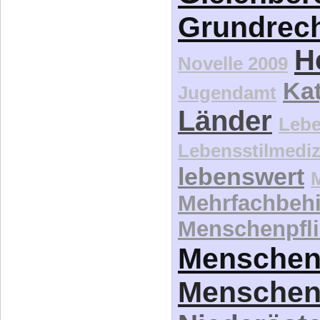
H
Novelle 2009
Kat
Jugendamt
Länder
Lebe
Lebensstilmediz
lebenswert
Mehrfachbeh
Menschenpfli
Menschen
Menschen
Niederöste
Ökonomi