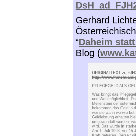
Österreichisch
“
Daheim stat
Blog (
www.kat
ORIGINALTEXT zu FJH21
http://www.franzhuainig
PFLEGEGELD ALS GEL
Was bringt das Pflegege
und Wahlmöglichkeit! Das
Meilenstein der österreic
bekommen das Geld in d
wer sie wann wo wie betr
Geldleistung erhalten ble
umgewandelt werden, wie
wird. Das würde in stark
Am 1. Juli 1993, vor 15 
Kraft getreten. Derzeit g
BezieherInnen. Angesich
brauchen wir dringend e
dieses auch für die Zukun
Sicht ein Pflegefonds, wi