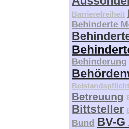
Behinderte 
Behinderte
Behindert
Behinderung
Behördenw
Beistandspflich
Betreuung
Bittsteller
BV-G 
Bund
Daheim st
Demographie
d