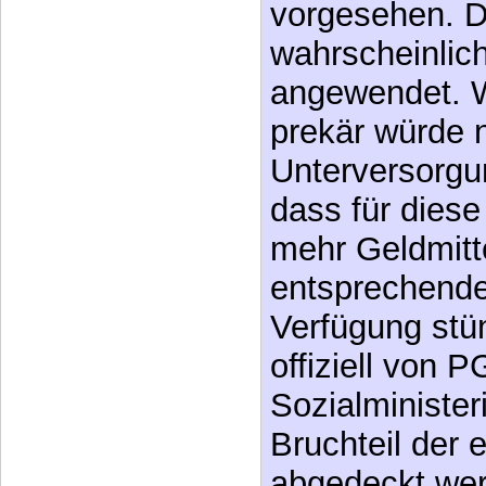
angewendet. 
prekär würde 
Unterversorgu
dass für dies
mehr Geldmitte
entsprechende
Verfügung stü
offiziell von 
Sozialminister
Bruchteil der 
abgedeckt wer
§20 ist übrige
Indiziensamm