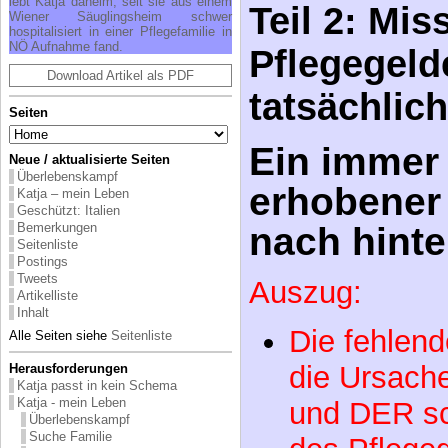
lebt Katja daheim, seit sie aus einem
Wiener Säuglingsheim schwer
tatsächlich
hospitalisiert in einer Pflegefamilie in
NÖ Aufnahme fand.
Download Artikel als PDF
Ein immer
Seiten
erhobener 
nach hinte
Neue / aktualisierte Seiten
Überlebenskampf
Katja – mein Leben
Auszug:
Geschützt: Italien
Bemerkungen
Seitenliste
Die fehlend
Postings
Tweets
die Ursach
Artikelliste
Inhalt
und DER s
Alle Seiten siehe
Seitenliste
des Pflege
Herausforderungen
Katja passt in kein Schema
Katja - mein Leben
Milliardenb
Überlebenskampf
Suche Familie