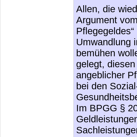
Pflegegeldes“
Umwandlung i
bemühen wolle
gelegt, diesen
angeblicher P
bei den Sozial
Gesundheitsb
Im BPGG § 20 
Geldleistunge
Sachleistungen
vorgesehen. D
wahrscheinlic