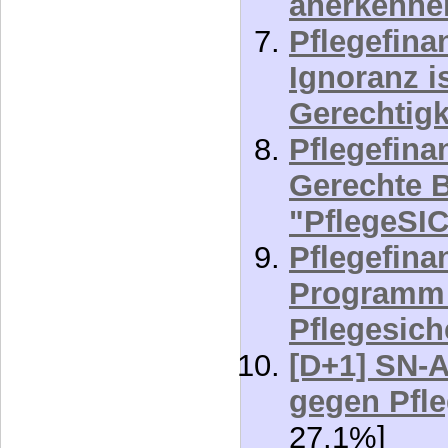
Ignoranz i
Gerechtigke
Pflegefinan
Gerechte 
"PflegeS
Pflegefinan
Programm 
Pflegesic
[D+1] SN-A
gegen Pfl
27.1%]
[Beitrags-ID: 