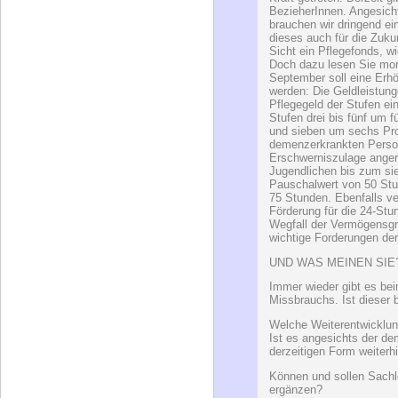
Doch dazu lesen Sie mo
September soll eine Erh
werden: Die Geldleistun
Pflegegeld der Stufen ei
Stufen drei bis fünf um 
und sieben um sechs Pro
demenzerkrankten Person
Erschwerniszulage anger
Jugendlichen bis zum sie
Pauschalwert von 50 Stu
75 Stunden. Ebenfalls ve
Förderung für die 24-Stu
Wegfall der Vermögensgr
wichtige Forderungen d
UND WAS MEINEN SIE
Immer wieder gibt es be
Missbrauchs. Ist dieser 
Welche Weiterentwicklun
Ist es angesichts der de
derzeitigen Form weiterhi
Können und sollen Sachl
ergänzen?
Related