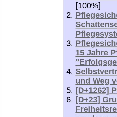
Schattense
Pflegesys
Pflegesich
15 Jahre P
"Erfolgsge
Selbstvert
und Weg v
[D+1262] P
[D+23] Gr
Freiheitsr
anerkenne
Pflegefinan