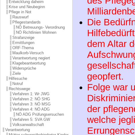
Die Bedürfn
Entwicklung daheim
Krise und Neubeginn
Hilfebedürf
Pflege in Not
Rauswurf
dem Altar d
Pflegestandards
NÖ Betreuungs- Verordnung
Aufschwun
NÖ Richtlinien Wohnen
Strafanzeige
gesellschaf
Ermittlungen
ORF-Thema
geopfert.
Maulkorb-Versuch
Verantwortung negiert
Folge war un
Klagebeantwortung
Widersprüche
Diskrimini
Ziele
Hilfesuche
Notruf
der pflege
Rechtswege
Verfahren 1: Wr JWG
welche jegl
Verfahren 2: NÖ SHG
Verfahren 3: NÖ MSG
Errungensch
Verfahren 4: NÖ ADG
NÖ ADG Prüfungsersuchen
Systematis
Verfahren 5: SVA GW
Volksanwaltschaft
Zweckentf
Verantwortung
Mütter schwerstbehinderter Kinder