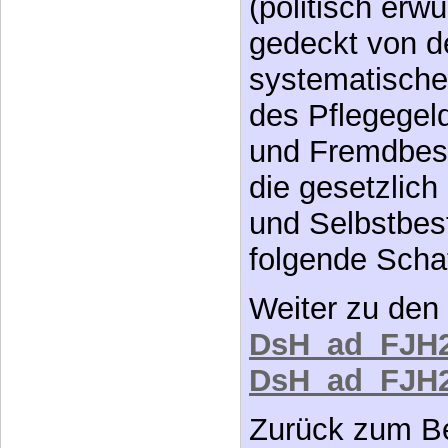
systematisch
des Pflegegel
und Fremdbest
die gesetzlich
und Selbstbes
folgende Scha
Weiter zu den
DsH_ad_FJH
DsH_ad_FJH
Zurück zum Be
DsH_ad_FJH
Gerhard Licht