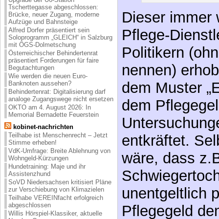
Tscherttegasse abgeschlossen:
Politikern (oh
Brücke, neuer Zugang, moderne
Aufzüge und Bahnsteige
Alfred Dorfer präsentiert sein
nennen) erhob
Soloprogramm „GLEICH“ in Salzburg
mit ÖGS-Dolmetschung
dem Muster „E
Österreichischer Behindertenrat
präsentiert Forderungen für faire
dem Pflegegel
Begutachtungen
Wie werden die neuen Euro-
Untersuchung
Banknoten aussehen?
Behindertenrat: Digitalisierung darf
analoge Zugangswege nicht ersetzen
entkräftet. Se
OKTO am 4. August 2026: In
Memorial Bernadette Feuerstein
wäre, dass z.B
kobinet-nachrichten
Teilhabe ist Menschenrecht – Jetzt
Schwiegertoch
Stimme erheben!
VdK-Umfrage: Breite Ablehnung von
unentgeltlich 
Wohngeld-Kürzungen
Hundetraining: Maje und ihr
Pflegegeld de
Assistenzhund
SoVD Niedersachsen kritisiert Pläne
wäre das mitn
zur Verschiebung von Klimazielen
Teilhabe VEREINfacht erfolgreich
abgeschlossen
des Pflegegel
Willis Hörspiel-Klassiker, aktuelle