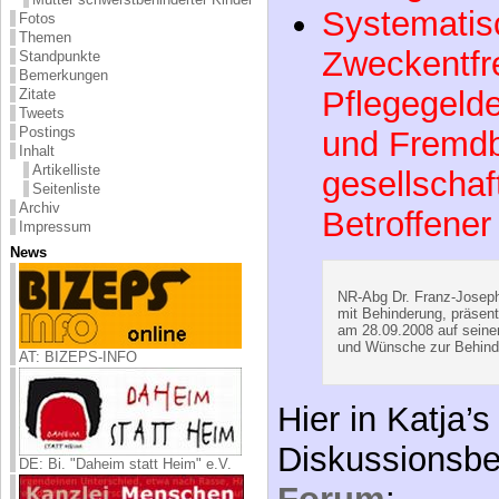
Pflegegeld
Fotos
Themen
und Fremdb
Standpunkte
Bemerkungen
gesellscha
Zitate
Tweets
Postings
Betroffener
Inhalt
Artikelliste
Seitenliste
Archiv
NR-Abg Dr. Franz-Josep
Impressum
mit Behinderung, präsent
am 28.09.2008 auf seine
News
und Wünsche zur Behinde
Hier in Katja’
AT: BIZEPS-INFO
Diskussionsbe
Forum
:
Link zu allen 
DE: Bi. "Daheim statt Heim" e.V.