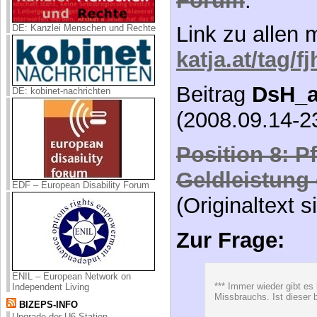
katja.at/tag/f
DE: Kanzlei Menschen und Rechte
Beitrag
DsH_a
(2008.09.14-23
DE: kobinet-nachrichten
Position 8: P
Geldleistung 
(Originaltext 
Zur Frage:
EDF – European Disability Forum
*** Immer wieder gibt es
Missbrauchs. Ist dieser b
ENIL – European Network on
Dieser immer 
Independent Living
BIZEPS-INFO
Pflege-Dienstl
Upgrade der U6-Station