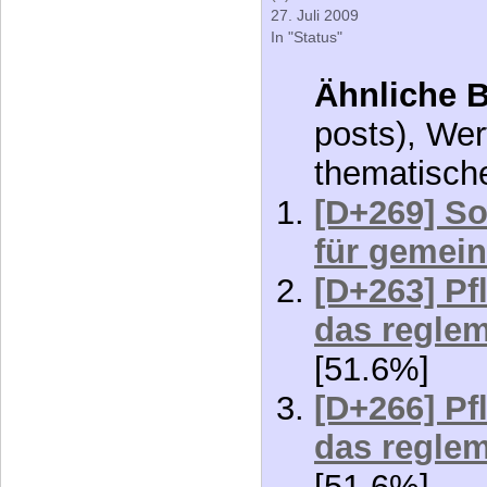
Ähnliche B
posts), Wer
thematisch
[D+269] So
für gemein
[D+263] Pf
das reglem
[51.6%]
[D+266] Pf
das reglem
[51.6%]
[D+270] Pf