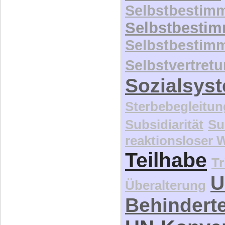
Selbstbesti
Selbstbestim
Selbstvertret
Sozialsys
Sterbebegleitun
Subsidiarität
Su
reaktionsloser
Teilhabe
Tr
U
Überalterung
Behindert
UN-Konve