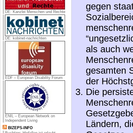
Sozialberei
DE: Kanzlei Menschen und Rechte
menschenre
“ungesetzl
als auch w
DE: kobinet-nachrichten
Menschenre
gesamten S
der Höchstg
EDF – European Disability Forum
Die persist
Menschenre
Gesetzgebe
Ländern, di
ENIL – European Network on
Independent Living
Gesetzes-,
BIZEPS-INFO
Buchtipp: Hinfallen ist erlaubt.