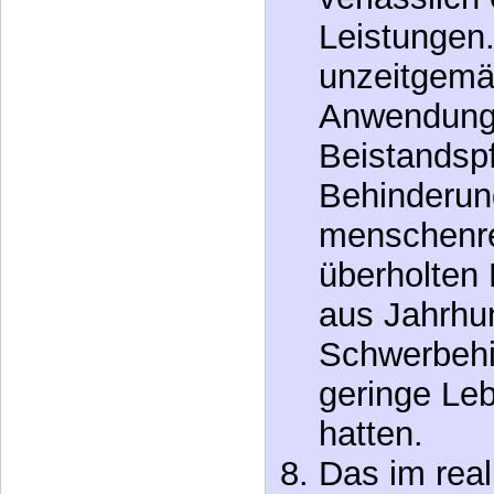
unzeitgemä
Anwendung 
Beistandspf
Behinderun
menschenre
überholten
aus Jahrhu
Schwerbehi
geringe Le
hatten.
Das im real
Verwaltung