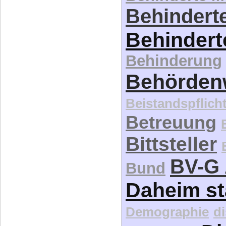
Behindert
Behinderung
Behördenw
Beistandspflich
Betreuung
Bittsteller
BV-G 
Bund
Daheim st
Demographie
d
Di
association