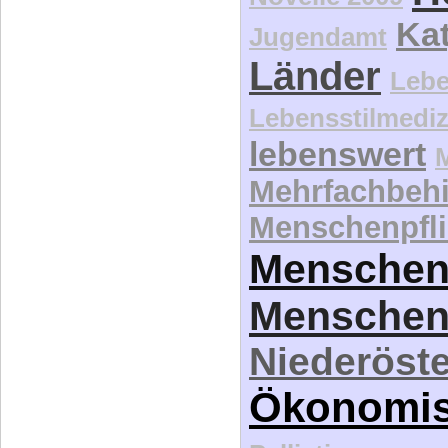
Jugendamt
Länder
Lebe
Lebensstilmediz
lebenswert
Mehrfachbeh
Menschenpfli
Menschen
Menschen
Niederöste
Ökonomi
Palliativversor