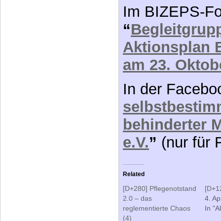
“
Begleitgrup
Aktionsplan 
am 23. Oktob
In der Faceb
selbstbestim
behinderter 
e.V.
”
(nur für 
Related
[D+280] Pflegenotstand
[D+12
2.0 – das
4. Ap
reglementierte Chaos
In "A
(4)
27. Juli 2009
In "Status"