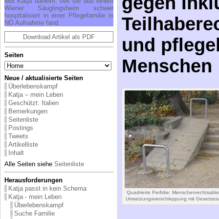
Teilhabere
lebt Katja daheim, seit sie aus einem
Wiener Säuglingsheim schwer
hospitalisiert in einer Pflegefamilie in
und pflege
NÖ Aufnahme fand.
Download Artikel als PDF
Menschen
Seiten
Neue / aktualisierte Seiten
Überlebenskampf
Katja – mein Leben
Geschützt: Italien
Bemerkungen
Seitenliste
Postings
Tweets
Artikelliste
Inhalt
Alle Seiten siehe
Seitenliste
Quadrierte Perfidie: Menschenrechtsabk
Herausforderungen
Umsetzungsverschleppung mit Gesetzesvo
Katja passt in kein Schema
Katja - mein Leben
Überlebenskampf
Teilhabe- un
Suche Familie