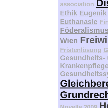
Ethik
Eugenik
Euthanasie
Fi
Föderalismu
Freiwi
Wien
Fristenlösung
G
Gesundheits-
Krankenpfleg
Gesundheitss
Gleichber
Grundrec
H
Novelle 2009
Kat