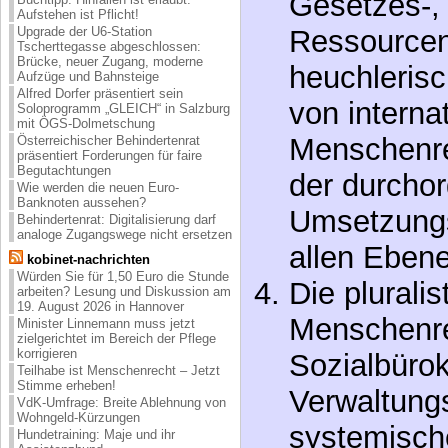
Ressourcen
Aufstehen ist Pflicht!
heuchlerisc
Upgrade der U6-Station
Tscherttegasse abgeschlossen:
Brücke, neuer Zugang, moderne
von interna
Aufzüge und Bahnsteige
Alfred Dorfer präsentiert sein
Menschenre
Soloprogramm „GLEICH“ in Salzburg
mit ÖGS-Dolmetschung
der durchor
Österreichischer Behindertenrat
präsentiert Forderungen für faire
Begutachtungen
Umsetzungs
Wie werden die neuen Euro-
Banknoten aussehen?
allen Ebene
Behindertenrat: Digitalisierung darf
analoge Zugangswege nicht ersetzen
Die pluralis
kobinet-nachrichten
Würden Sie für 1,50 Euro die Stunde
Menschenre
arbeiten? Lesung und Diskussion am
19. August 2026 in Hannover
Sozialbürokr
Minister Linnemann muss jetzt
zielgerichtet im Bereich der Pflege
korrigieren
Verwaltung
Teilhabe ist Menschenrecht – Jetzt
Stimme erheben!
systemisch
VdK-Umfrage: Breite Ablehnung von
Wohngeld-Kürzungen
Menschenre
Hundetraining: Maje und ihr