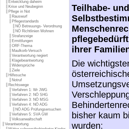
Entwicklung daheim
Selbstbestim
Krise und Neubeginn
Pflege in Not
Menschenrech
Rauswurf
Pflegestandards
pflegebedürf
NÖ Betreuungs- Verordnung
NÖ Richtlinien Wohnen
Strafanzeige
ihrer Familie
Ermittlungen
ORF-Thema
Die wichtigst
Maulkorb-Versuch
Verantwortung negiert
Klagebeantwortung
österreichisch
Widersprüche
Ziele
Umsetzungsve
Hilfesuche
Notruf
Verschleppung
Rechtswege
Verfahren 1: Wr JWG
Behindertenre
Verfahren 2: NÖ SHG
Verfahren 3: NÖ MSG
bisher kaum bi
Verfahren 4: NÖ ADG
NÖ ADG Prüfungsersuchen
wurden:
Verfahren 5: SVA GW
Volksanwaltschaft
Verantwortung
Mütter schwerstbehinderter Kinder