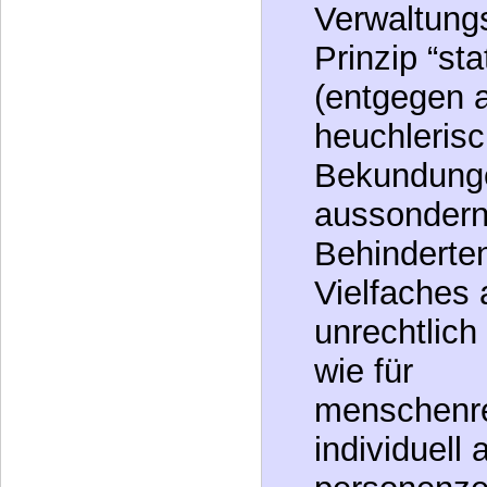
Prinzip “st
(entgegen a
heuchlerisc
Bekundunge
aussondern
Behinderten
Vielfaches 
unrechtlich
wie für
menschenr
individuell
personenzen