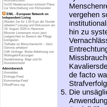
Assistenzhund
vergehen so
SoVD Niedersachsen kritisiert Pläne
zur Verschiebung von Klimazielen
institutiona
ENIL - European Network on
Independent Living
hin zu sys
Würden Sie für 1,50 Euro die Stunde
arbeiten? Lesung und Diskussion am
19. August 2026 in Hannover
Vernachläs
Minister Linnemann muss jetzt
zielgerichtet im Bereich der Pflege
Entrechtun
korrigieren
Teilhabe ist Menschenrecht – Jetzt
Missbrauch
Stimme erheben!
VdK-Umfrage: Breite Ablehnung von
Kavaliersde
Wohngeld-Kürzungen
Hundetraining: Maje und ihr
Assistenzhund
de facto w
Adminbereich
Strafverfol
Anmelden
Eintrags-Feed
Kommentar-Feed
Die unsägli
WordPress.org
Anwendung
Sozialhilfep