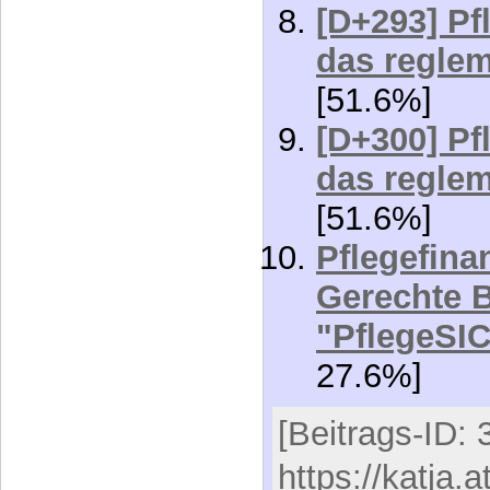
das reglem
[51.6%]
[D+300] Pf
das reglem
[51.6%]
Pflegefinan
Gerechte 
"PflegeS
27.6%]
[Beitrags-ID: 
https://katja.a
behinderunge