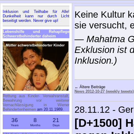
Inklusion und Teilhabe für Alle!
Durch ihre Ung
Dunkelheit kann nur durch Licht
beseitigt werden. Never give up!
entzieht sich 
Lebenshilfe und Rehapflege
Erkanntwerde
Schwerstbehinderter daheim
—
Heraklit v
← Ältere Beiträge
News 2012-10-27 (weekly tweets)
Rettung aus Kinder- Verwahranstalt,
28.11.12 - Ge
Bewahrung vor weiterer
Vernachlässigung in Wiener
[D+1500] H
Behindertenheimen
am 20.11.1989.
36
8
21
gegen Inkl
Years
Months
Days