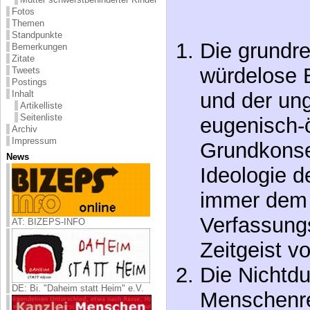
Fotos
Die grundr
Themen
Standpunkte
würdelose 
Bemerkungen
Zitate
und der un
Tweets
Postings
eugenisch-
Inhalt
Artikelliste
Seitenliste
Grundkonse
Archiv
Impressum
Ideologie d
News
immer dem
Verfassung
Zeitgeist v
AT: BIZEPS-INFO
Die Nichtdu
Menschenre
DE: Bi. "Daheim statt Heim" e.V.
gegen staat