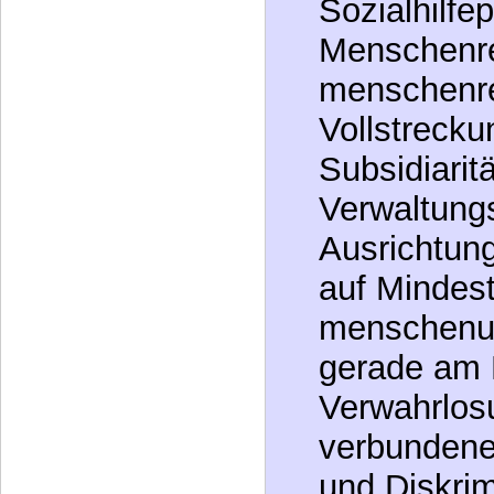
Menschenre
menschenre
Vollstrecku
Subsidiarit
Verwaltungs
Ausrichtun
auf Mindes
menschenu
gerade am 
Verwahrlos
verbundene
und Diskrim
Segregatio