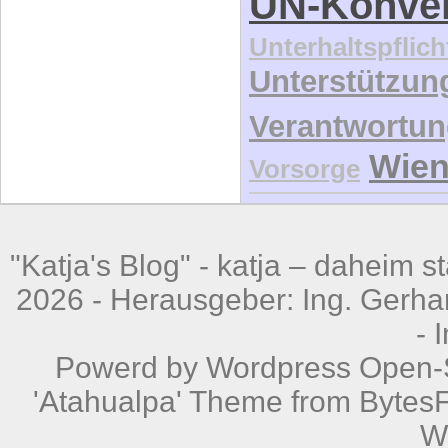
Unterhaltspflich
Unterstützun
Verantwortu
Wie
Vorsorge
"Katja's Blog" -
katja – daheim st
2026 - Herausgeber: Ing. Gerhar
-
Powerd by
Wordpress
Open-S
'Atahualpa' Theme from BytesF
W
Powered by
W