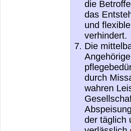
das Entsteh
und flexibl
verhindert.
Die mittelb
Angehörige
pflegebedü
durch Missa
wahren Leis
Gesellschaf
Abspeisung
der täglich
verlässlich
Leistungen.