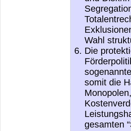
Totalentre
Exklusionen
Wahl strukt
Die protekt
Förderpolit
sogenannter
somit die H
Monopolen,
Kostenverd
Leistungsha
gesamten “
die Betroff