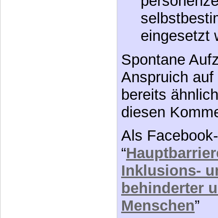
selbstbest
eingesetzt 
Spontane Auf
Anspruich auf 
bereits ähnlic
diesen Komme
Als Facebook-
“
Hauptbarrie
Inklusions- u
behinderter u
Menschen
”
Im BIZEPS-For