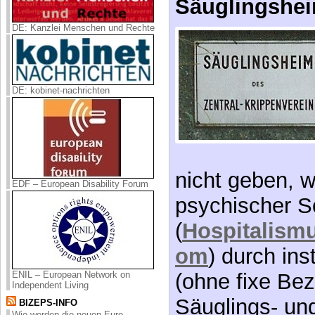
DE: Kanzlei Menschen und Rechte
DE: kobinet-nachrichten
nicht geben, 
psychischer 
EDF – European Disability Forum
(
Hospitalism
om
) durch ins
(ohne fixe Be
ENIL – European Network on
Säuglings- und
Independent Living
BIZEPS-INFO
Wie werden die neuen Euro-