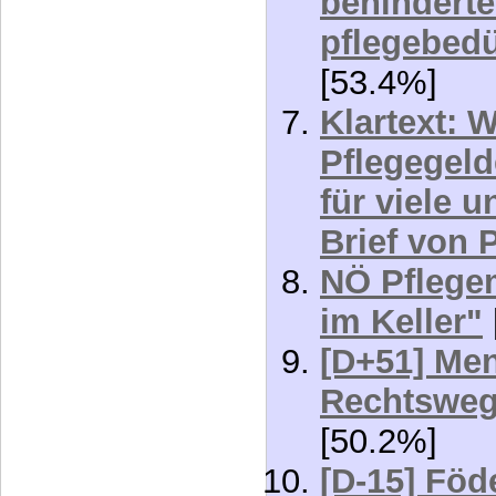
pflegebed
[53.4%]
Klartext: 
Pflegegel
für viele 
Brief von 
NÖ Pflegem
im Keller"
[D+51] Men
Rechtsweg
[50.2%]
[D-15] Föd
Hemmschuh