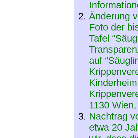
Änderung v
Foto der bi
Tafel “Säu
Transparen
auf “Säugli
Krippenvere
Kinderheim
Krippenvere
1130 Wien,
Nachtrag v
etwa 20 Jah
wir, dass d