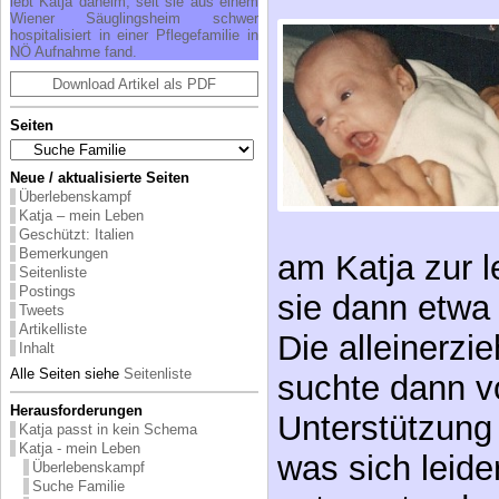
lebt Katja daheim, seit sie aus einem
Wiener Säuglingsheim schwer
hospitalisiert in einer Pflegefamilie in
NÖ Aufnahme fand.
Download Artikel als PDF
Seiten
Neue / aktualisierte Seiten
Überlebenskampf
Katja – mein Leben
am Katja zur l
Geschützt: Italien
Bemerkungen
sie dann etwa
Seitenliste
Postings
Die alleinerzi
Tweets
Artikelliste
suchte dann v
Inhalt
Alle Seiten siehe
Seitenliste
Unterstützung
Herausforderungen
was sich leide
Katja passt in kein Schema
Katja - mein Leben
entpuppte, denn
Überlebenskampf
Suche Familie