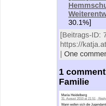
Weiterent
30.1%]
[Beitrags-ID: 
https://katja.
|
One comme
1 comment
Familie
Maria Heidelberg
31. August 2010 at 21:51
· Repl
Wann wollen sich die Jugendamts
setzen?
Sie müssen so etwas nicht zulass