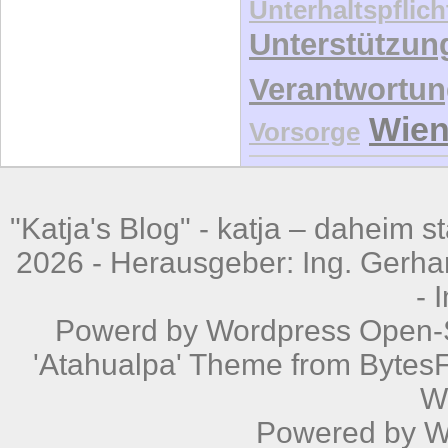
Unterstützun
Verantwortu
Wie
Vorsorge
"Katja's Blog" -
katja – daheim st
2026 - Herausgeber: Ing. Gerhar
-
Powerd by
Wordpress
Open-S
'Atahualpa' Theme from BytesF
W
Powered by
W
351 queri