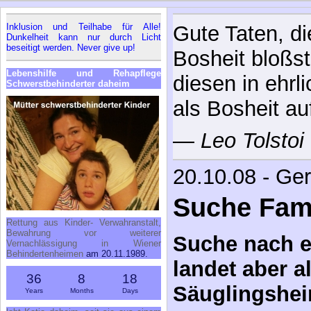
Inklusion und Teilhabe für Alle!
Der Mensch w
Dunkelheit kann nur durch Licht
beseitigt werden. Never give up!
—
Martin Bube
Lebenshilfe und Rehapflege
Schwerstbehinderter daheim
österreichisch
Religionsphil
20.10.08 - Ge
Suche Fami
Suche nach ei
Rettung aus Kinder- Verwahranstalt,
Bewahrung vor weiterer
landet aber a
Vernachlässigung in Wiener
Behindertenheimen
am 20.11.1989.
Säuglingshe
36
8
18
Years
Months
Days