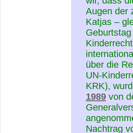
Augen der 
Katjas – gle
Geburtstag
Kinderrech
internatio
über die Re
UN-Kinderr
KRK), wur
1989
von d
Generalve
angenomm
Nachtrag v
Bereits 30 