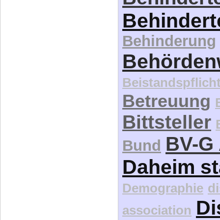
Behindert
Behinderung
Behördenw
Beistandspflich
Betreuung
Bittsteller
BV-G 
Bund
Daheim st
Demographie
d
Di
association
Ethik
Eugenik