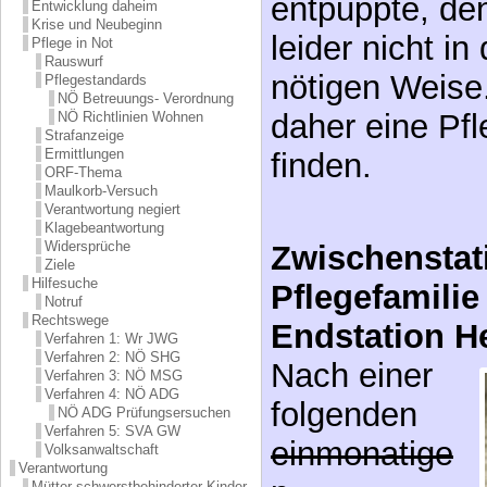
leider nicht in
Entwicklung daheim
Krise und Neubeginn
nötigen Weise
Pflege in Not
Rauswurf
daher eine Pfl
Pflegestandards
NÖ Betreuungs- Verordnung
finden.
NÖ Richtlinien Wohnen
Strafanzeige
Ermittlungen
ORF-Thema
Maulkorb-Versuch
Zwischenstati
Verantwortung negiert
Klagebeantwortung
Widersprüche
Pflegefamilie
Ziele
Hilfesuche
Endstation H
Notruf
Rechtswege
Nach einer
Verfahren 1: Wr JWG
Verfahren 2: NÖ SHG
folgenden
Verfahren 3: NÖ MSG
Verfahren 4: NÖ ADG
einmonatige
NÖ ADG Prüfungsersuchen
Verfahren 5: SVA GW
n
Volksanwaltschaft
Verantwortung
Mütter schwerstbehinderter Kinder