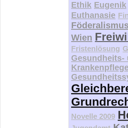
Euthanasie
Fi
Föderalismu
Freiwi
Wien
Fristenlösung
G
Gesundheits-
Krankenpfleg
Gesundheitss
Gleichber
Grundrec
H
Novelle 2009
Kat
Jugendamt