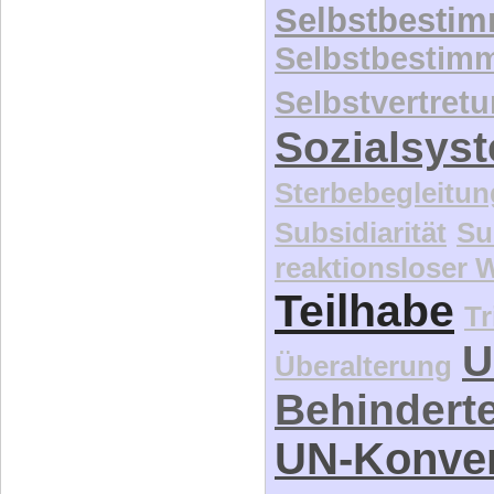
Selbstbestim
Selbstvertret
Sozialsys
Sterbebegleitun
Subsidiarität
Su
reaktionsloser
Teilhabe
Tr
U
Überalterung
Behindert
UN-Konve
Unterhaltspflich