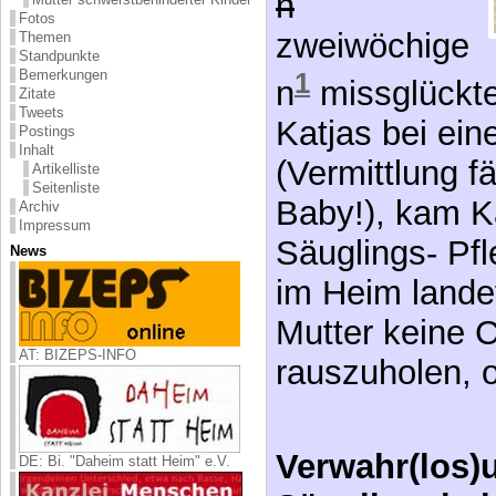
zweiwöchige
Fotos
1
Themen
n
missglückte
Standpunkte
Bemerkungen
Katjas bei ein
Zitate
Tweets
(Vermittlung f
Postings
Inhalt
Baby!), kam Ka
Artikelliste
Seitenliste
Säuglings- Pf
Archiv
Impressum
im Heim landet
News
Mutter keine C
rauszuholen, o
AT: BIZEPS-INFO
Verwahr(los)
Säuglingshe
DE: Bi. "Daheim statt Heim" e.V.