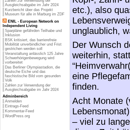
Zahlen zur Verwendung der
Ausgleichsabgabe im Jahr 2024
Lebensverweig
Kurzbericht über das Projekt
Museum für alle in Marburg im ZDF
unglaublich, w
ENIL - European Network on
Independent Living
Sparpläne gefährden Teilhabe und
Der Wunsch de
Inklusion
BSK kritisiert, das barrierefreie
weiterhin, stat
Mobilität unverbindlicher und Frist
gestrichen werden soll
“Heimverwahr(
Veranstaltung anlässlich 125 Jahre
Schwerhörigenbewegung wird
vorbereitet
eine Pflegefam
Das Berliner Olympiastadion, die
deutsche Eiche und das
finden.
faschistische Bild vom gesunden
Volk
Zahlen zur Verwendung der
Acht Monate (
Ausgleichsabgabe im Jahr 2024
Adminbereich
Lebensmonat) 
Anmelden
Eintrags-Feed
– viel zu lang
Kommentar-Feed
WordPress.org
dieser Zeit hät