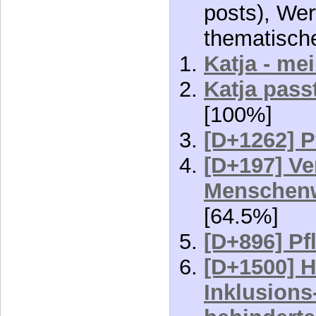
thematisch
Katja - me
Katja pass
[100%]
[D+1262] P
[D+197] Ve
Menschenw
[64.5%]
[D+896] Pf
[D+1500] H
Inklusions
behinderte