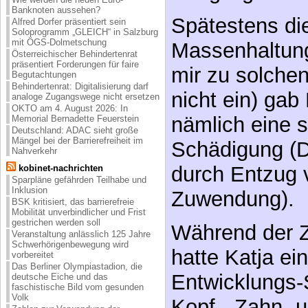
Spätestens die
Banknoten aussehen?
Massenhaltung
Alfred Dorfer präsentiert sein
Soloprogramm „GLEICH“ in Salzburg
mit ÖGS-Dolmetschung
mir zu solchen
Österreichischer Behindertenrat
präsentiert Forderungen für faire
nicht ein) gab
Begutachtungen
Behindertenrat: Digitalisierung darf
nämlich eine 
analoge Zugangswege nicht ersetzen
OKTO am 4. August 2026: In
Schädigung (D
Memorial Bernadette Feuerstein
Deutschland: ADAC sieht große
Mängel bei der Barrierefreiheit im
durch Entzug 
Nahverkehr
Zuwendung).
kobinet-nachrichten
Sparpläne gefährden Teilhabe und
Inklusion
Während der Z
BSK kritisiert, das barrierefreie
Mobilität unverbindlicher und Frist
gestrichen werden soll
hatte Katja ein
Veranstaltung anlässlich 125 Jahre
Schwerhörigenbewegung wird
Entwicklungs-S
vorbereitet
Das Berliner Olympiastadion, die
Kopf-, Zahn- 
deutsche Eiche und das
faschistische Bild vom gesunden
Volk
etc.), also qua