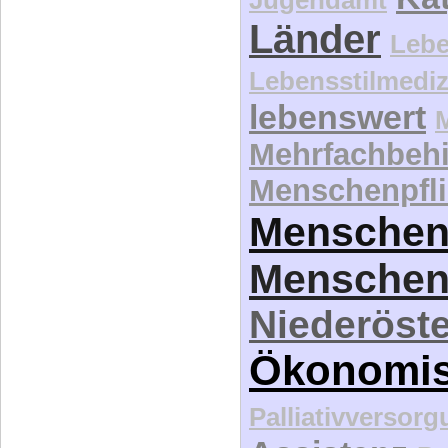
Länder
Lebe
Lebensstilmediz
lebenswert
Mehrfachbeh
Menschenpfli
Menschen
Menschen
Niederöste
Ökonomi
Palliativversor
Assistenz
Pe