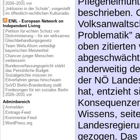
Pflegeheimunt
2026–2031 vor
„Inklusion in der Schule“, vorgestellt
beschrieben. 
im öffentlich-rechtlichen Kulturradio
Volksanwaltsc
ENIL - European Network on
Independent Living
Petition für echten Schutz vor
Problematik” 
Diskriminierung – für ein wirksames
Gleichbehandlungsgesetz
oben zitierten 
Team Wefa Ahorn verteidigt
bayerischen Meistertitel
abgeschwächte
Chancen junger Menschen
verbessern
Bundesverfassungsgericht stärkt
anderweitig d
das Persönliche Budget:
Sozialgerichte müssen im
der NÖ Landes
Eilverfahren genau hinschauen
SoVD Berlin-Brandenburg stellt
hat, entzieht 
Forderungen für ein soziales Berlin
2026–2031 vor
Konsequenzen
Adminbereich
Anmelden
Wissens, seit
Eintrags-Feed
Kommentar-Feed
Landesregieru
WordPress.org
gezogen. Das l