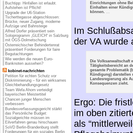
Einrichtungen ohne B
Buchtipp: Hinfallen ist erlaubt.
Einhalten einer Kündig
Aufstehen ist Pflicht!
können.
…
Upgrade der U6-Station
Tscherttegasse abgeschlossen:
Brücke, neuer Zugang, moderne
Aufzüge und Bahnsteige
Im Schlußabsa
Alfred Dorfer präsentiert sein
Soloprogramm „GLEICH“ in Salzburg
der VA wurde 
mit ÖGS-Dolmetschung
Österreichischer Behindertenrat
präsentiert Forderungen für faire
Begutachtungen
Wie werden die neuen Euro-
Die Volksanwaltschaft 
Banknoten aussehen?
Tätigkeitsbereicht an 
gesamte Problematik (b
kobinet-nachrichten
Kündigung) darstellen 
Petition für echten Schutz vor
Landesregierung als A
Diskriminierung – für ein wirksames
Konsequenzen zieht.
Gleichbehandlungsgesetz
Team Wefa Ahorn verteidigt
bayerischen Meistertitel
Chancen junger Menschen
Ergo: Die fris
verbessern
Bundesverfassungsgericht stärkt
im oben zitier
das Persönliche Budget:
Sozialgerichte müssen im
als “mittlerwe
Eilverfahren genau hinschauen
SoVD Berlin-Brandenburg stellt
Forderungen für ein soziales Berlin