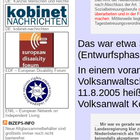
DE: Kanzlei Menschen und Rechte
nach Abschluss der Art.
Sozialbetreuungsberufe
überarbeiten und in der F
machen
. Mittlerweile li
Tagesbetreuungsverordnu
DE: kobinet-nachrichten
Das war etwa 
(Entwurfsphas
In einem vora
EDF – European Disability Forum
Volksanwaltsc
11.8.2005 heiß
Volksanwalt K
ENIL – European Network on
Independent Living
BIZEPS-INFO
…
Mir war es gerade we
Neue Altglassammelbehälter sind
Landesregierung klar 
großteils immer noch nicht
Niederösterreich als Tr
barrierefrei
keinesfalls akzeptiere