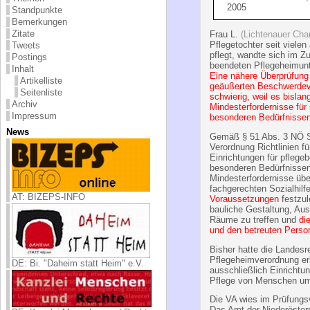
2005
Standpunkte
Bemerkungen
Zitate
Frau L.
(Lichtenauer Char
Pflegetochter seit vielen
Tweets
pflegt, wandte sich im Z
Postings
beendeten Pflegeheimunte
Inhalt
Eine nähere Überprüfung
Artikelliste
geäußerten Beschwerdevo
Seitenliste
schwierig, weil es bislan
Archiv
Mindesterfordernisse für
Impressum
besonderen Bedürfnisse
News
Gemäß § 51 Abs. 3 NÖ S
Verordnung Richtlinien für
Einrichtungen für pfleg
besonderen Bedürfnissen
Mindesterfordernisse über
fachgerechten Sozialhilf
AT: BIZEPS-INFO
Voraussetzungen
festzul
bauliche Gestaltung, Au
Räume zu treffen und
di
und den betreuten Perso
Bisher hatte die Landesr
Pflegeheimverordnung er
DE: Bi. "Daheim statt Heim" e.V.
ausschließlich Einrichtu
Pflege von Menschen um
Die VA wies im Prüfungsv
Das Amt der Niederösterr