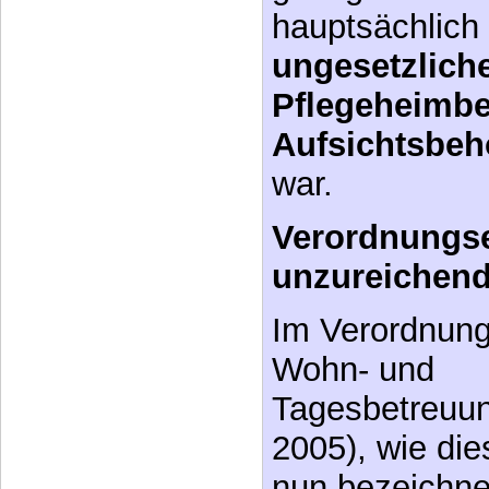
hauptsächlich
ungesetzlich
Pflegeheimbet
Aufsichtsbeh
war.
Verordnungs
unzureichen
Im Verordnung
Wohn- und
Tagesbetreuun
2005), wie di
nun bezeichne