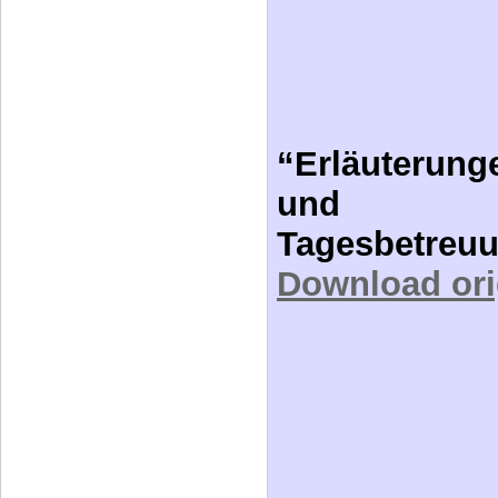
“Erläuterung
und
Tagesbetreu
Download orig