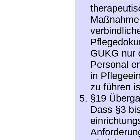
therapeuti
Maßnahmen 
verbindlich
Pflegedokum
GUKG nur d
Personal er
in Pflegeei
zu führen is
§19 Überg
Dass §3 bis
einrichtung
Anforderun