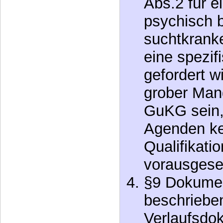
Abs.2 für e
psychisch b
suchtkrank
eine spezif
gefordert w
grober Man
GuKG sein, 
Agenden ke
Qualifikati
vorausgeset
§9 Dokumen
beschriebe
Verlaufsdo