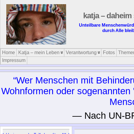
katja – daheim s
Inklusion braucht 
Home
Katja – mein Leben
Verantwortung
Fotos
Theme
Impressum
“Wer Menschen mit Behinderun
Wohnformen oder sogenannten "H
Mensc
— Nach UN-BR