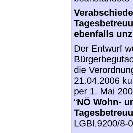
Verabschied
Tagesbetreu
ebenfalls un
Der Entwurf w
Bürgerbegutac
die Verordnun
21.04.2006 ku
per 1. Mai 200
“
NÖ Wohn- u
Tagesbetreu
LGBl.9200/8-0