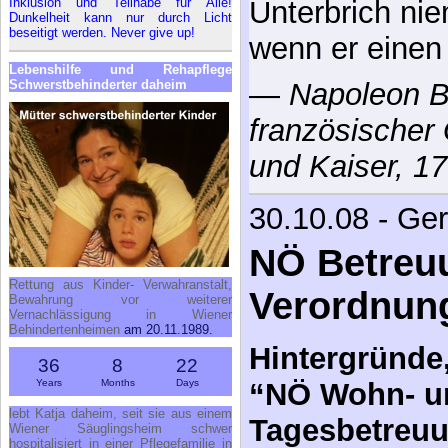
Inklusion und Teilhabe für Alle!
Unterbrich ni
Dunkelheit kann nur durch Licht
beseitigt werden. Never give up!
wenn er einen
Lebenshilfe und Rehapflege
Schwerstbehinderter daheim
—
Napoleon B
französischer
und Kaiser, 1
30.10.08 - Ge
NÖ Betreu
Rettung aus Kinder- Verwahranstalt,
Verordnun
Bewahrung vor weiterer
Vernachlässigung in Wiener
Behindertenheimen
am 20.11.1989.
Hintergründe
36
8
22
Years
Months
Days
“NÖ Wohn- u
lebt Katja daheim, seit sie aus einem
Tagesbetreu
Wiener Säuglingsheim schwer
hospitalisiert in einer Pflegefamilie in