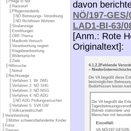
Pflege in Not
davon berichte
Rauswurf
Pflegestandards
NÖ/197-GES/
NÖ Betreuungs- Verordnung
NÖ Richtlinien Wohnen
LAD1-BI-63/0
Strafanzeige
Ermittlungen
[Anm.: Rote H
ORF-Thema
Maulkorb-Versuch
Originaltext]:
Verantwortung negiert
Klagebeantwortung
Widersprüche
Ziele
4.1.2.2
Fehlende Verord
Hilfesuche
– Niederösterreichisch
Notruf
Rechtswege
Die VA begrüßt diese Ent
Verfahren 1: Wr JWG
bestmöglichen Betreuun
Verfahren 2: NÖ SHG
Bedürfnissen leisten kan
Verfahren 3: NÖ MSG
Verfahren 4: NÖ ADG
NÖ ADG Prüfungsersuchen
Die VA begrüßt die Erl
Verfahren 5: SVA GW
Tagesbetreuungsverord
Volksanwaltschaft
Betrieb stationärer und 
Menschen mit besonder
Verantwortung
Mütter schwerstbehinderter Kinder
Einzelfall:
Fotos
VA NÖ/197-GES/05; 
Themen