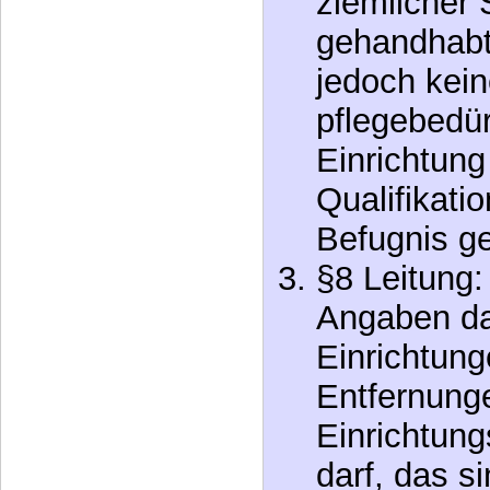
ziemlicher 
gehandhabt
jedoch kein
pflegebedür
Einrichtun
Qualifikati
Befugnis ge
§8 Leitung:
Angaben da
Einrichtung
Entfernung
Einrichtung
darf, das si