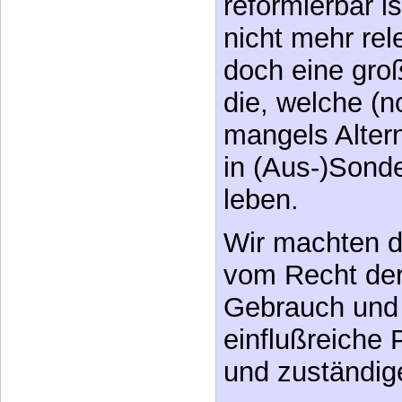
reformierbar is
nicht mehr rel
doch eine gro
die, welche (
mangels Altern
in (Aus-)Sond
leben.
Wir machten d
vom Recht de
Gebrauch und 
einflußreiche 
und zuständige