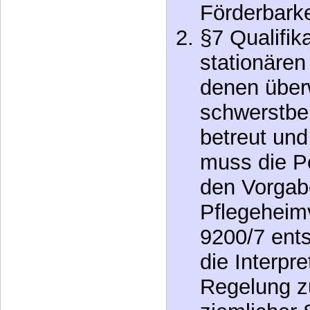
Förderbark
§7 Qualifika
stationären
denen über
schwerstbe
betreut und
muss die P
den Vorgab
Pflegeheim
9200/7 ents
die Interpr
Regelung z