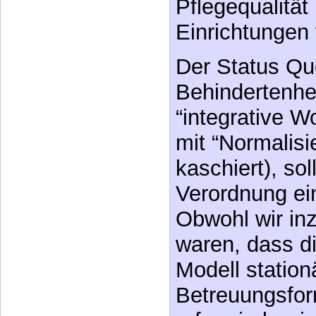
Pflegequalität 
Einrichtungen 
Der Status Qu
Behindertenhe
“integrative 
mit “Normalisi
kaschiert), sol
Verordnung ei
Obwohl wir in
waren, dass d
Modell station
Betreuungsfor