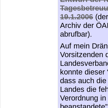
Tagesbetreuu
19.1.2006
(der
Archiv der ÖAR
abrufbar).
Auf mein Drä
Vorsitzenden
Landesverband
konnte dieser 
dass auch die
Landes die feh
Verordnung in
beanstandete”