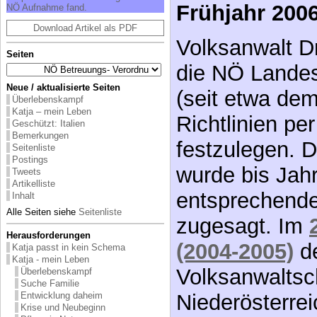
Frühjahr 200
NÖ Aufnahme fand.
Download Artikel als PDF
Volksanwalt Dr
Seiten
die NÖ Landes
Neue / aktualisierte Seiten
(seit etwa de
Überlebenskampf
Katja – mein Leben
Richtlinien pe
Geschützt: Italien
Bemerkungen
festzulegen. D
Seitenliste
Postings
wurde bis Jah
Tweets
Artikelliste
entsprechend
Inhalt
Alle Seiten siehe
Seitenliste
zugesagt. Im
Herausforderungen
(2004-2005)
de
Katja passt in kein Schema
Katja - mein Leben
Volksanwaltsc
Überlebenskampf
Suche Familie
Niederösterre
Entwicklung daheim
Krise und Neubeginn