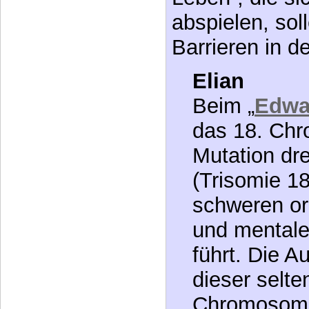
sondern eiskal
Zwei „kleine“ 
ersparen“ und
Leben“, die si
abspielen, sol
Barrieren in d
Elian
Beim „
Edwa
das 18. Ch
Mutation dr
(Trisomie 18
schweren o