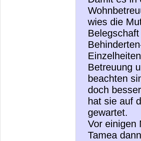
abgebrochen
und Betreuu
Bedürfniss
Damit es in
Wohnbetreuu
wies die Mut
Belegschaft
Behinderten
Einzelheiten 
Betreuung u
beachten sin
doch besser