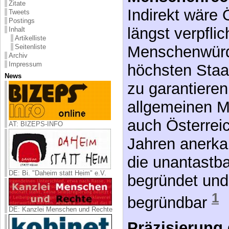
Zitate
Verfassung ist,
Tweets
Postings
und öffentlich
Inhalt
Artikelliste
Seitenliste
Menschenwürd
Archiv
Impressum
Menschenrec
News
Indirekt wäre 
längst verpfli
Menschenwürde
AT: BIZEPS-INFO
höchsten Staa
zu garantieren
DE: Bi. "Daheim statt Heim" e.V.
allgemeinen M
auch Österreic
DE: Kanzlei Menschen und Rechte
Jahren anerkan