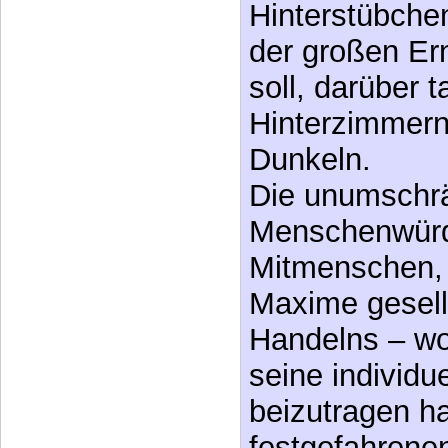
oberstes Staat
dämmert zwar
Staatslenkern
Wirtschaftska
Hinterstübche
der großen Er
soll, darüber t
Hinterzimmern
Dunkeln.
Die unumschrä
Menschenwürd
Mitmenschen, 
Maxime gesell