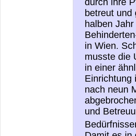
Baby schwe
mehrfachbe
als Kleinkin
aufgenomme
durch ihre 
betreut und 
halben Jahr 
Behinderte
in Wien. Sc
musste die 
in einer ähnl
Einrichtung 
nach neun 