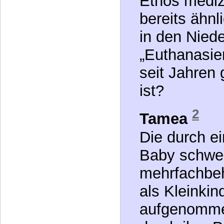
„gehen zu l
Verpflichtu
Werden dies
Sind wir im 
Ethos medizi
bereits ähnl
in den Nied
„Euthanasie
seit Jahren 
ist?
2
Tamea
Die durch ei