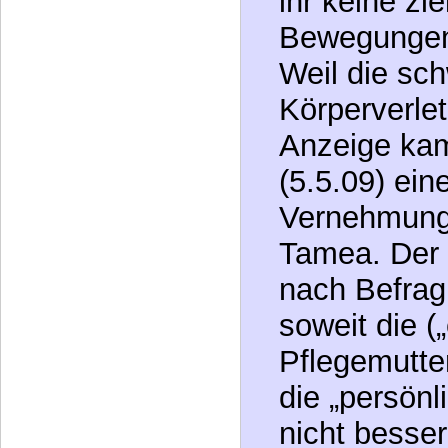
wurde beim
angegeben: 
Badewasser“
jedoch Pfleg
ihr keine zi
Bewegungen
Weil die sc
Körperverle
Anzeige kam
(5.5.09) eine
Vernehmung 
Tamea. Der 
nach Befrag