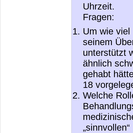
Beatmung „ab
erstickte a
internation
mit Behinder
Uhrzeit.
Fragen:
Um wie viel 
seinem Übe
unterstützt
ähnlich sch
gehabt hätte
18 vorgeleg