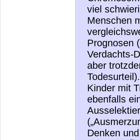
und mentale
führt. Die 
dieser selte
Chromosome
viel schwieri
Menschen mi
vergleichsw
Prognosen (
Verdachts-D
aber trotzd
Todesurteil).
Kinder mit 