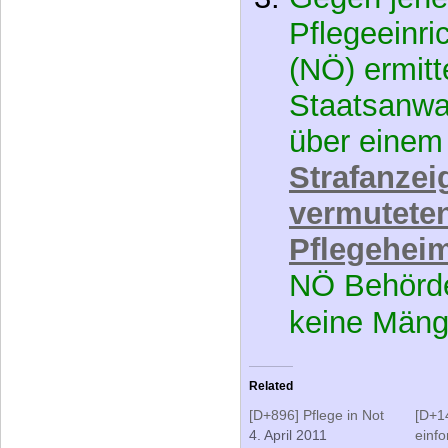
Deutsches I
Menschenr
Name geän
Gegen jene
Pflegeeinri
(NÖ) ermitt
Staatsanwal
über einem
Strafanze
vermuteten
Pflegeheim
NÖ Behörde