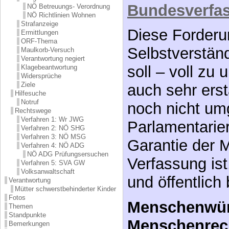
parlamentari
NÖ Betreuungs- Verordnung
NÖ Richtlinien Wohnen
gegen Gewalt
Strafanzeige
Ermittlungen
ORF-Thema
Verankerung
Maulkorb-Versuch
Verantwortung negiert
in der österr
Klagebeantwortung
Widersprüche
Bundesverfa
Ziele
Hilfesuche
Notruf
Diese Forderun
Rechtswege
Verfahren 1: Wr JWG
Selbstverständl
Verfahren 2: NÖ SHG
Verfahren 3: NÖ MSG
soll – voll zu 
Verfahren 4: NÖ ADG
NÖ ADG Prüfungsersuchen
auch sehr erst
Verfahren 5: SVA GW
Volksanwaltschaft
noch nicht umg
Verantwortung
Mütter schwerstbehinderter Kinder
Parlamentarier,
Fotos
Themen
Garantie der 
Standpunkte
Bemerkungen