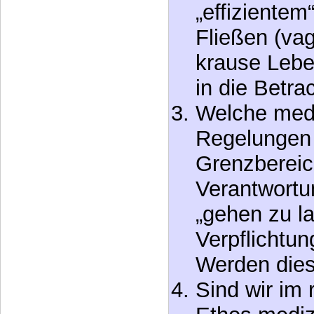
Welche Roll
Behandlungs
medizinisc
„sinnvollen
„effiziente
Fließen (va
krause Leb
in die Betra
Welche medi
Regelungen 
Grenzbereic
Verantwortu