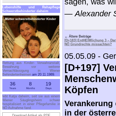
kam einer, der
Lebenshilfe und Rehapflege
und hat es ge
Schwerstbehinderter daheim
said: “That do
someone came
know that … an
—
Verfasser 
unknown
Rettung aus Kinder- Verwahranstalt,
Bewahrung vor weiterer
Vernachlässigung in Wiener
← Ältere Beiträge
Behindertenheimen
am 20.11.1989.
[D+183] EntHEIMlichung 3 – Dar
NÖ Grundrechte missachten?
36
8
19
Years
Months
Days
05.05.09 - Ge
lebt Katja daheim, seit sie aus einem
Wiener Säuglingsheim schwer
[D+197] Ve
hospitalisiert in einer Pflegefamilie in
NÖ Aufnahme fand.
Menschenw
Download Artikel als PDF