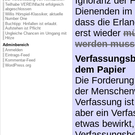
verweigert v
Teilhabe VEREINfacht erfolgreich
Menschenrec
abgeschlossen
Willis Hörspiel-Klassiker, aktuelle
Number One
MdB). Es ist t
Buchtipp: Hinfallen ist erlaubt.
Aufstehen ist Pflicht
bezeichnend f
Ungleiche Chancen im Umgang mit
Hitze
Ignoranz der H
Adminbereich
Anmelden
Dienenden im
Eintrags-Feed
Kommentar-Feed
dass die Erla
WordPress.org
erst wieder
mü
werden muss
Verfassungs
dem Papier
Die Forderung
der Menschenw