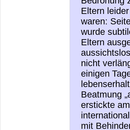
auch nur, w
Allgemeinzu
verbessert h
bald darauf 
Bedrohung z
Eltern leide
waren: Seit
wurde subtil
Eltern ausg
aussichtslos
nicht verlä
einigen Tag
lebenserhal