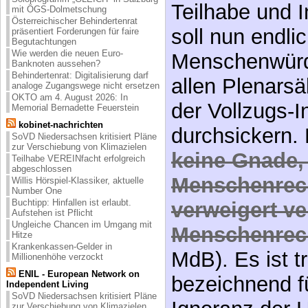
Menschenrecht
mit ÖGS-Dolmetschung
Österreichischer Behindertenrat
behinderte M
präsentiert Forderungen für faire
Begutachtungen
Wie werden die neuen Euro-
haben und ein
Banknoten aussehen?
Behindertenrat: Digitalisierung darf
Anspruch auf G
analoge Zugangswege nicht ersetzen
OKTO am 4. August 2026: In
Teilhabe und I
Memorial Bernadette Feuerstein
kobinet-nachrichten
soll nun endli
SoVD Niedersachsen kritisiert Pläne
zur Verschiebung von Klimazielen
Menschenwürde
Teilhabe VEREINfacht erfolgreich
abgeschlossen
allen Plenars
Willis Hörspiel-Klassiker, aktuelle
Number One
Buchtipp: Hinfallen ist erlaubt.
der Vollzugs-
Aufstehen ist Pflicht
Ungleiche Chancen im Umgang mit
durchsickern.
Hitze
Krankenkassen-Gelder in
keine Gnade,
Millionenhöhe verzockt
ENIL - European Network on
Menschenrech
Independent Living
SoVD Niedersachsen kritisiert Pläne
zur Verschiebung von Klimazielen