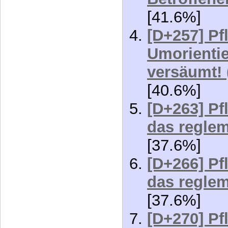
auf aktive 
[44.2%]
Palliativ-S
Betroffen
[41.6%]
[D+257] Pf
Umorientie
versäumt! 
[40.6%]
[D+263] Pf
das reglem
[37.6%]