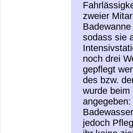
hat sie auf
gewartet.
Vor einigen
Tamea dann 
Fahrlässigke
zweier Mitar
Badewanne 
sodass sie a
Intensivstat
noch drei 
gepflegt we
des bzw. de