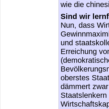
Was kann nun 
über “Mensche
wenn die Barr
stark und daue
wie die chine
Sind wir lern
Nun, dass Wir
Gewinnmaximie
und staatskoll
Erreichung von
(demokratisch
Bevölkerungsm