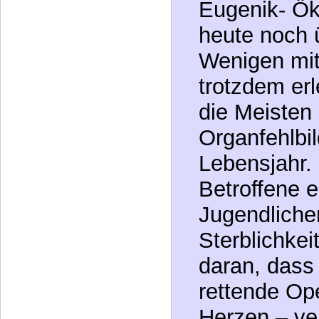
ebenfalls ei
Ausselektie
(„Ausmerzung
Denken und
Eugenik- Ö
heute noch 
Wenigen mit
trotzdem erl
die Meisten
Organfehlbi
Lebensjahr.
Betroffene e
Jugendliche