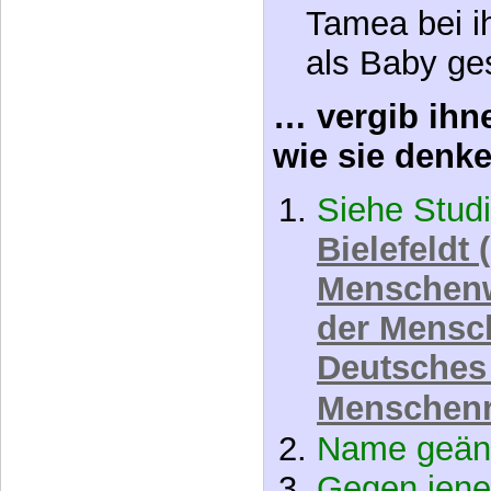
soweit die (
Pflegemutte
die „persönl
nicht besse
Tamea bei i
als Baby ge
… vergib ihne
wie sie denke
Siehe Stud
Bielefeldt 
Menschenw
der Mensc