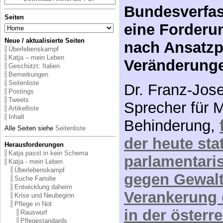
Köpfen
Seiten
Neue / aktualisierte Seiten
Verankerung
Überlebenskampf
Katja – mein Leben
in der österr
Geschützt: Italien
Bemerkungen
Bundesverfa
Seitenliste
Postings
eine Forderu
Tweets
Artikelliste
nach Ansatzp
Inhalt
Alle Seiten siehe
Seitenliste
Veränderung
Herausforderungen
Katja passt in kein Schema
Dr. Franz-Jos
Katja - mein Leben
Überlebenskampf
Sprecher für 
Suche Familie
Entwicklung daheim
Behinderung,
Krise und Neubeginn
Pflege in Not
der heute sta
Rauswurf
Pflegestandards