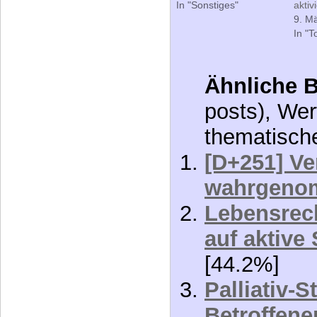
keine Mäng
Related
[D+896] Pflege in Not
[D+1
4. April 2011
einf
In "Sonstiges"
aktiv
9. M
In "T
Ähnliche B
posts), Wer
thematisch
[D+251] V
wahrgeno
Lebensrech