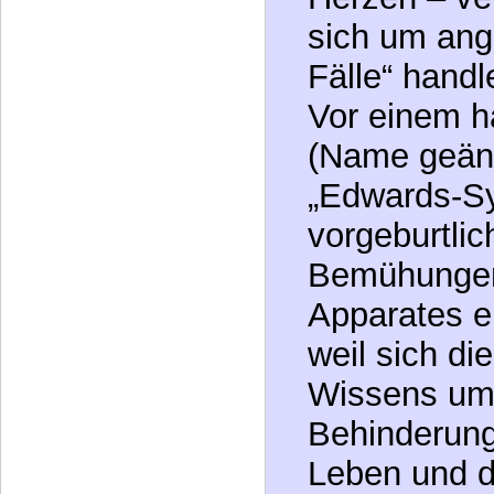
Sterblichkei
daran, dass 
rettende Op
Herzen – ver
sich um ang
Fälle“ handl
Vor einem h
(Name geänd
„Edwards-Sy
vorgeburtli
Bemühungen
Apparates e