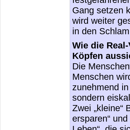
Handelns – w
seine individu
beizutragen h
festgefahrenen
Gang setzen k
wird weiter ge
in den Schla
Wie die Real
Köpfen aussi
Die Menschen
Menschen wird
zunehmend in 