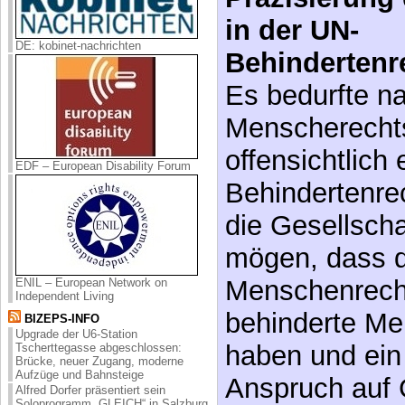
die unantast
begründet und
DE: kobinet-nachrichten
1
begründbar
Präzisierung
in der UN-
EDF – European Disability Forum
Behindertenr
Es bedurfte n
Menscherechts
offensichtlich 
ENIL – European Network on
Independent Living
Behindertenre
BIZEPS-INFO
Upgrade der U6-Station
die Gesellscha
Tscherttegasse abgeschlossen:
Brücke, neuer Zugang, moderne
Aufzüge und Bahnsteige
mögen, dass d
Alfred Dorfer präsentiert sein
Soloprogramm „GLEICH“ in Salzburg