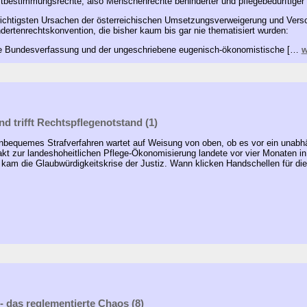
tbestimmungsrechte, also Menschenrechte behinderter und pflegebedürftiger 
ichtigsten Ursachen der österreichischen Umsetzungsverweigerung und Vers
dertenrechtskonvention, die bisher kaum bis gar nie thematisiert wurden:
se Bundesverfassung und der ungeschriebene eugenisch-ökonomistische […
w
d trifft Rechtspflegenotstand (1)
nbequemes Strafverfahren wartet auf Weisung von oben, ob es vor ein unabh
akt zur landeshoheitlichen Pflege-Ökonomisierung landete vor vier Monaten i
kam die Glaubwürdigkeitskrise der Justiz. Wann klicken Handschellen für di
- das reglementierte Chaos (8)