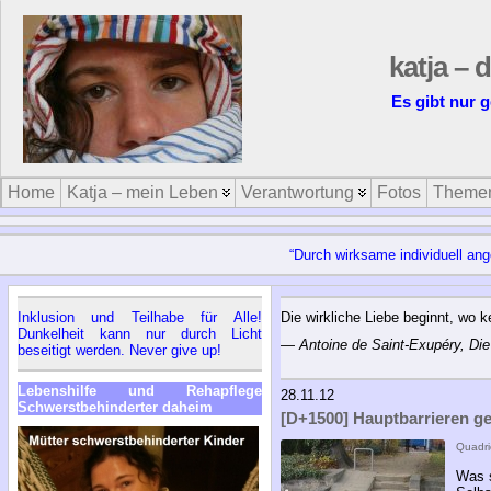
katja – 
Es gibt nur g
Home
Katja – mein Leben
Verantwortung
Fotos
Theme
“Durch wirksame individuell an
Inklusion und Teilhabe für Alle!
Die wirkliche Liebe beginnt, wo 
Dunkelheit kann nur durch Licht
—
Antoine de Saint-Exupéry, Die
beseitigt werden. Never give up!
Lebenshilfe und Rehapflege
28.11.12
Schwerstbehinderter daheim
[D+1500] Hauptbarrieren ge
Quadri
Was s