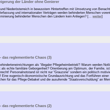
igerung der Länder ohne Genierer
und Niederösterreich in bewusstem Hintertreffen mit Umsetzung von Benacht
erfassung und internationalen Verträgen werden behinderten Menschen voren
iminierung behinderter Menschen den Ländern kein Anliegen? […
weiter
]
- das reglementierte Chaos (3)
hinderteneinrichtungen als “illegaler Pflegeheimbetrieb”! Warum werden Notlö
als echte familiäre Geborgenheit? Orientierung am Optimum, der Familie, ist
echt! Personalnotstand ist nicht nur “Grauzone” sondern ein politisch motivi
! Eine eugenisch-ökonomistische Grundausrichtung und das Fortführen einer 
chen für das Pflege-Debakel und die ausufernde “Staatsverschuldung” an M
- das reglementierte Chaos (2)