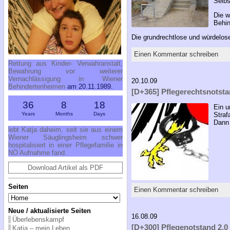
Selbs
Die w
Behin
Die grundrechtlose und würdelo
Einen Kommentar schreiben
Rettung aus Kinder- Verwahranstalt,
Bewahrung vor weiterer
Vernachlässigung in Wiener
20.10.09
Behindertenheimen
am 20.11.1989.
[D+365] Pflegerechtsnotstan
36
8
18
Ein u
Years
Months
Days
Straf
Dann 
lebt Katja daheim, seit sie aus einem
Wiener Säuglingsheim schwer
hospitalisiert in einer Pflegefamilie in
NÖ Aufnahme fand.
Download Artikel als PDF
Seiten
Einen Kommentar schreiben
Neue / aktualisierte Seiten
16.08.09
Überlebenskampf
[D+300] Pflegenotstand 2.0 
Katja – mein Leben