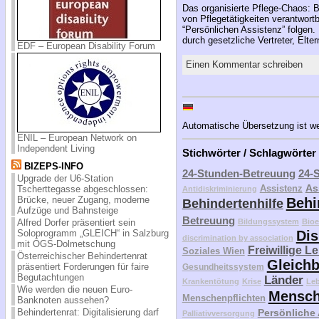
Das organisierte Pflege-Chaos: B
von Pflegetätigkeiten verantwort
“Persönlichen Assistenz” folgen
durch gesetzliche Vertreter, El
EDF – European Disability Forum
Einen Kommentar schreiben
Automatische Übersetzung ist weit
ENIL – European Network on
Independent Living
Stichwörter / Schlagwörter
BIZEPS-INFO
24-Stunden-Betreuung
24-
Upgrade der U6-Station
As
Assistenz
Tscherttegasse abgeschlossen:
Antidiskriminierung
Brücke, neuer Zugang, moderne
Behi
Behindertenhilfe
Aufzüge und Bahnsteige
Betreuung
Bildungssystem
Bioe
Alfred Dorfer präsentiert sein
Dis
Soloprogramm „GLEICH“ in Salzburg
discrimination by association
mit ÖGS-Dolmetschung
Freiwillige L
Soziales Wien
Österreichischer Behindertenrat
Gleichb
präsentiert Forderungen für faire
Gesundheitssystem
Begutachtungen
Länder
Krankentötung
Krise
Le
Wie werden die neuen Euro-
Mensch
Menschenpflichten
Banknoten aussehen?
Persönliche
Behindertenrat: Digitalisierung darf
Palliativversorgung