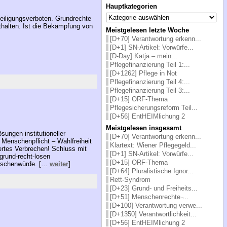
Hauptkategorien
Hauptkategorien
eiligungsverboten. Grundrechte
thalten. Ist die Bekämpfung von
Meistgelesen letzte Woche
[D+70] Verantwortung erkenn...
[D+1] SN-Artikel: Vorwürfe...
[D-Day] Katja – mein...
Pflegefinanzierung Teil 1:...
[D+1262] Pflege in Not
Pflegefinanzierung Teil 4:...
Pflegefinanzierung Teil 3:...
[D+15] ORF-Thema
Pflegesicherungsreform Teil...
[D+56] EntHEIMlichung 2
Meistgelesen insgesamt
sungen institutioneller
[D+70] Verantwortung erkenn...
 Menschenpflicht – Wahlfreiheit
Klartext: Wiener Pflegegeld...
ertes Verbrechen! Schluss mit
[D+1] SN-Artikel: Vorwürfe...
grund-recht-losen
[D+15] ORF-Thema
enschenwürde. […
weiter
]
[D+64] Pluralistische Ignor...
Rett-Syndrom
[D+23] Grund- und Freiheits...
[D+51] Menschenrechte ̵...
[D+100] Verantwortung verwe...
[D+1350] Verantwortlichkeit...
[D+56] EntHEIMlichung 2