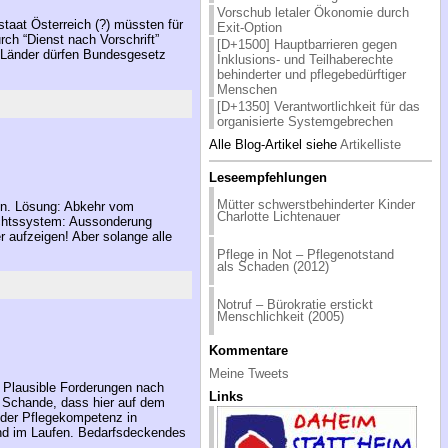
Vorschub letaler Ökonomie durch
staat Österreich (?) müssten für
Exit-Option
rch “Dienst nach Vorschrift”
[D+1500] Hauptbarrieren gegen
? Länder dürfen Bundesgesetz
Inklusions- und Teilhaberechte
behinderter und pflegebedürftiger
Menschen
[D+1350] Verantwortlichkeit für das
organisierte Systemgebrechen
Alle Blog-Artikel siehe
Artikelliste
Leseempfehlungen
Mütter schwerstbehinderter Kinder
en. Lösung: Abkehr vom
Charlotte Lichtenauer
echtssystem: Aussonderung
r aufzeigen! Aber solange alle
Pflege in Not – Pflegenotstand
als Schaden (2012)
Notruf – Bürokratie erstickt
Menschlichkeit (2005)
Kommentare
Meine Tweets
 Plausible Forderungen nach
Links
ne Schande, dass hier auf dem
der Pflegekompetenz in
sind im Laufen. Bedarfsdeckendes