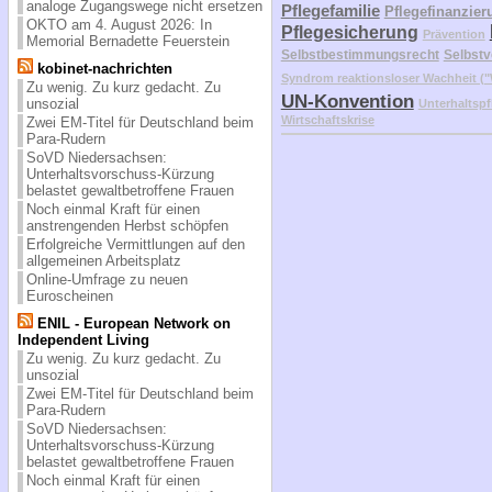
analoge Zugangswege nicht ersetzen
Pflegefamilie
Pflegefinanzier
OKTO am 4. August 2026: In
Pflegesicherung
Prävention
Memorial Bernadette Feuerstein
Selbstbestimmungsrecht
Selbstv
kobinet-nachrichten
Syndrom reaktionsloser Wachheit 
Zu wenig. Zu kurz gedacht. Zu
UN-Konvention
unsozial
Unterhaltspf
Wirtschaftskrise
Zwei EM-Titel für Deutschland beim
Para-Rudern
SoVD Niedersachsen:
Unterhaltsvorschuss-Kürzung
belastet gewaltbetroffene Frauen
Noch einmal Kraft für einen
anstrengenden Herbst schöpfen
Erfolgreiche Vermittlungen auf den
allgemeinen Arbeitsplatz
Online-Umfrage zu neuen
Euroscheinen
ENIL - European Network on
Independent Living
Zu wenig. Zu kurz gedacht. Zu
unsozial
Zwei EM-Titel für Deutschland beim
Para-Rudern
SoVD Niedersachsen:
Unterhaltsvorschuss-Kürzung
belastet gewaltbetroffene Frauen
Noch einmal Kraft für einen