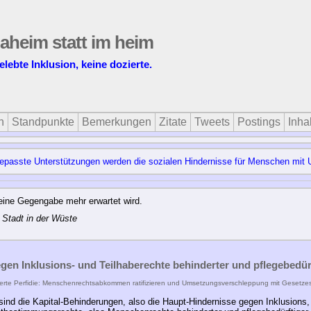
daheim statt im heim
elebte Inklusion, keine dozierte.
n
Standpunkte
Bemerkungen
Zitate
Tweets
Postings
Inhal
gepasste Unterstützungen werden die sozialen Hindernisse für Menschen mit U
keine Gegengabe mehr erwartet wird.
 Stadt in der Wüste
gen Inklusions- und Teilhaberechte behinderter und pflegebedü
erte Perfidie: Menschenrechtsabkommen ratifizieren und Umsetzungsverschleppung mit Gesetzesv
ind die Kapital-Behinderungen, also die Haupt-Hindernisse gegen Inklusions,