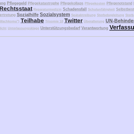
ung
Pflegegeld
Pflegekatastrophe
Pflegekollaps
Pflegenotstand
Pflegekosten
Rechtsstaat
Schadensfall
Selbstbes
Reparaturmedizin
Schulunfähigkeit
Sozialhilfe
Sozialsystem
ertretung
Spätabtreibung
Sterbebegleitung
Sterb
Teilhabe
Twitter
UN-Behinder
("Wachkoma")
Trisomie 18
Überalterung
Verfass
Unterstützungsbedarf
Verantwortung
licht
Unterlassungsklage