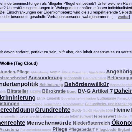
ehinderteneinrichtungen als “illegaler Pflegeheimbetrieb”! Unter welchen R
bar? Unterstützungsleistungen in Wohngemeinschaften müssen individualisiert
. Bei Einschränkungen der Eigenkompetenz wird die zu respektierende Selbs
tern oder besonders geschulte Vertrauenspersonen wahrgenommen. […
weiter
]
 davon entfernt, perfekt zu sein, hilft aber, den Inhalt ansatzweise zu verst
 Wolke (Tag Cloud)
Angehöri
Stunden-Pflege
Admin
Abtreibung
Ältere Menschen
Amstetten
Aussonderung
Befürsorgu
sistenzbedarf
Autonomie
Barrierefreiheit
ndertenpolitik
Behördenwillkür
Behinderung
Beistandspfli
Dahei
BV-G Artikel 7
Bittsteller
Bürokratie
Bund
thik
BIZEPS
kriminierung
Ethik
Eugenik
Euthanasie
Eugenische Indikation
Finanzkri
eistungen
Gesundheits- und Krankenp
Fristenlösung
Gemeinden
Gerechtigkeit
erechtigung
Grundrechte
Heime
GuKG
GuKG Novelle 2009
lebenswert
lebensunwert
bensmedizin
Lebensrecht
Lebensstilmedizin
Medien
M
Ökono
enrechte
Menschenwürde
Niederösterreich
Pflege
Pflegebedarf
 Assistenz
Pflegebedürftigkeit
Personenbetreuung