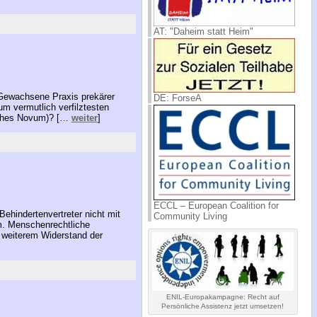
AT: "Daheim statt Heim"
 Gewachsene Praxis prekärer
DE: ForseA
um vermutlich verfilztesten
liches Novum)? […
weiter
]
ECCL – European Coalition for
ehindertenvertreter nicht mit
Community Living
im. Menschenrechtliche
t weiterem Widerstand der
ENIL-Europakampagne: Recht auf
Persönliche Assistenz jetzt umsetzen!