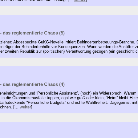
- das reglementierte Chaos (5)
zieher: Abgespeckte GuKG-Novelle irritiert Behindertenbetreuungs-Branche.
tenträger der Behindertenhilfe vor Konsequenzen. Wann werden die Anstifter z
 zweiten Republik zur (politischen) Verantwortung gezogen (ein geschicht
- das reglementierte Chaos (4)
neinrichtungen und ‘Persönliche Assistenz’, (noch) ein Widerspruch! Warum B
ht in die Ökonomismusfalle tappen, egal wie groß oder klein, “Heim” bleibt He
bedarfsdeckende “Persönliche Budgets” und echte Wahlfreiheit. Dagegen ist mi
rechnen. […
weiter
]