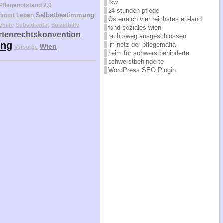
fsw
Pflegenotstand 2.0
24 stunden pflege
Selbstbestimmung
timmt Leben
Österreich viertreichstes eu-land
ehilfe
Subsidiarität
Suizidhilfe
fond soziales wien
tenrechtskonvention
rechtsweg ausgeschlossen
ung
im netz der pflegemafia
Wien
Vorsorge
heim für schwerstbehinderte
schwerstbehinderte
WordPress SEO Plugin