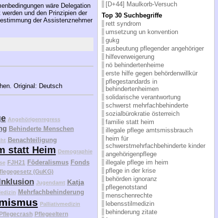
[D+44] Maulkorb-Versuch
ahmenbedingungen wäre Delegation
 werden und den Prinzipien der
Top 30 Suchbegriffe
tbestimmung der Assistenznehmer
rett syndrom
umsetzung un konvention
gukg
ausbeutung pflegender angehöriger
hilfeverweigerung
nö behindertenheime
erste hilfe gegen behördenwillkür
pflegestandards in
ehen. Original: Deutsch
behindertenheimen
solidarische verantwortung
schwerst mehrfachbehinderte
sozialbürokratie österreich
ge
Angehörigenregress
familie statt heim
ng
Behinderte Menschen
illegale pflege amtsmissbrauch
heim für
Benachteiligung
cht
schwerstmehrfachbehinderte kinder
m statt Heim
Demographie
angehörigenpflege
Föderalismus
Fonds
illegale pflege im heim
FJH21
se
pflege in der krise
flegegesetz (GuKG)
behörden ignoranz
Inklusion
Katja
Jugendamt
pflegenotstand
Mehrfachbehinderung
edizin
menschenrechte
mismus
lebensstilmedizin
Palliativmedizin
behinderung zitate
Pflegecrash
Pflegeeltern