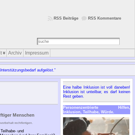
RSS Beiträge
RSS Kommentare
t
Archiv
Impressum
nterstützungsbedarf aufgelöst.”
Eine halbe Inklusion ist voll daneben!
Inklusion ist unteilbar, es darf keinen
Rest geben.
Personenzentrierte Hilfen,
Inklusion, Teilhabe, Würde.
rftiger Menschen
orbehalt rechtfertigen.
 Teilhabe- und