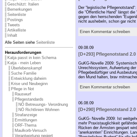
Geschützt: Italien
Der “legistische Pflegenotstand“
Bemerkungen
die “Öffentliche Hand” längst di
Seitenliste
gegen den herrschenden “Eugenik
Postings
nicht aushebeln, schon gar nich
Tweets
Artikelliste
Einen Kommentar schreiben
Inhalt
Alle Seiten siehe
Seitenliste
09.08.09
Herausforderungen
[D+293] Pflegenotstand 2.0 
Katja passt in kein Schema
Katja - mein Leben
GuKG-Novelle 2009: Systemische 
Unrechtssystem, Aufwertung der 
Überlebenskampf
Pflegebedürftiger und Ausbeutung
Suche Familie
den Mund halten, brav mitmachen
Entwicklung daheim
Krise und Neubeginn
Einen Kommentar schreiben
Pflege in Not
Rauswurf
Pflegestandards
06.08.09
NÖ Betreuungs- Verordnung
[D+290] Pflegenotstand 2.0 
NÖ Richtlinien Wohnen
Strafanzeige
GuKG- Novelle 2009: Ist weitge
Ermittlungen
mehr Praxistauglichkeit gefährde
ORF-Thema
Rücken der Ärmsten gespart wir
Maulkorb-Versuch
“anerkannten” Einrichtungen. Lan
Verantwortung negiert
“Persönliches Budget” für alle 