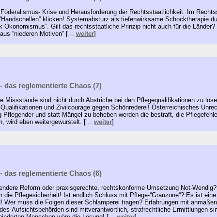
: Föderalismus- Krise und Herausforderung der Rechtsstaatlichkeit. Im Rechts
e “Handschellen” klicken! Systemabsturz als tiefenwirksame Schocktherapie du
-Ökonomismus”. Gilt das rechtsstaatliche Prinzip nicht auch für die Länder
t aus “niederen Motiven” […
weiter
]
- das reglementierte Chaos (7)
Missstände sind nicht durch Abstriche bei den Pflegequalifikationen zu lös
Qualifikationen und Zivilcourage gegen Schönrederei! Österreichisches Unr
 Pflegender und statt Mängel zu beheben werden die bestraft, die Pflegefehle
, wird eben weitergewurstelt. […
weiter
]
- das reglementierte Chaos (6)
hendere Reform oder praxisgerechte, rechtskonforme Umsetzung Not-Wendig?
n die Pflegesicherheit! Ist endlich Schluss mit Pflege-“Grauzone“? Es ist ei
d! Wer muss die Folgen dieser Schlamperei tragen? Erfahrungen mit anmaßen
des-Aufsichtsbehörden sind mitverantwortlich, strafrechtliche Ermittlungen 
behinderten Menschen wäre die Lösung! […
weiter
]