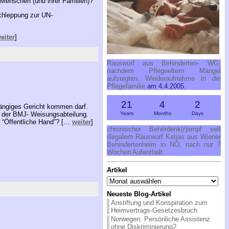
Menschen (und ihrer Familien)?
chleppung zur UN-
eiter
]
Rauswurf aus Behinderten- WG,
nachdem Pflegeeltern Mängel
aufzeigten. Wiederaufnahme in die
Pflegefamilie
am 4.4.2005.
21
4
2
ängiges Gericht kommen darf.
Years
Months
Days
n der BMJ- Weisungsabteilung.
e “Öffentliche Hand”? […
weiter
]
chronischer Behördenk(r)ampf seit
illegalem Rauswurf Katjas aus Wiener
Behindertenheim in NÖ, nach nur 7
Wochen Aufenthalt.
Artikel
Artikel
Neueste Blog-Artikel
Anstiftung und Konspiration zum
Heimvertrags-Gesetzesbruch
Norwegen: Persönliche Assistenz
ohne Diskriminierung?