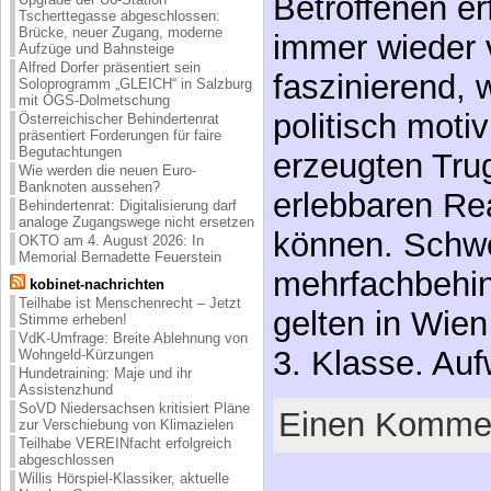
Betroffenen er
Tscherttegasse abgeschlossen:
Brücke, neuer Zugang, moderne
immer wieder 
Aufzüge und Bahnsteige
Alfred Dorfer präsentiert sein
faszinierend, 
Soloprogramm „GLEICH“ in Salzburg
mit ÖGS-Dolmetschung
politisch moti
Österreichischer Behindertenrat
präsentiert Forderungen für faire
Begutachtungen
erzeugten Trug
Wie werden die neuen Euro-
Banknoten aussehen?
erlebbaren Re
Behindertenrat: Digitalisierung darf
analoge Zugangswege nicht ersetzen
können. Schw
OKTO am 4. August 2026: In
Memorial Bernadette Feuerstein
mehrfachbehi
kobinet-nachrichten
Teilhabe ist Menschenrecht – Jetzt
gelten in Wien
Stimme erheben!
VdK-Umfrage: Breite Ablehnung von
3. Klasse. Au
Wohngeld-Kürzungen
Hundetraining: Maje und ihr
Assistenzhund
SoVD Niedersachsen kritisiert Pläne
Einen Kommen
zur Verschiebung von Klimazielen
Teilhabe VEREINfacht erfolgreich
abgeschlossen
Willis Hörspiel-Klassiker, aktuelle