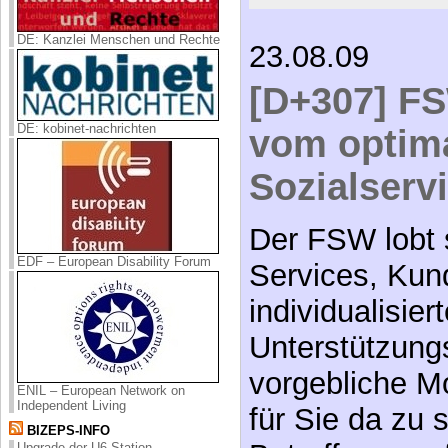
DE: Kanzlei Menschen und Rechte
23.08.09
[D+307] F
DE: kobinet-nachrichten
vom optim
Sozialserv
Der FSW lobt 
EDF – European Disability Forum
Services, Kund
individualisiert
Unterstützung
vorgebliche Mo
ENIL – European Network on
Independent Living
für Sie da zu s
BIZEPS-INFO
Upgrade der U6-Station