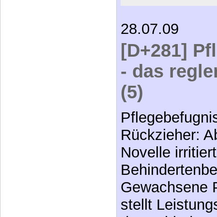
28.07.09
[D+281] Pf
- das regl
(5)
Pflegebefugni
Rückzieher: 
Novelle irritiert
Behindertenbe
Gewachsene Pr
stellt Leistun