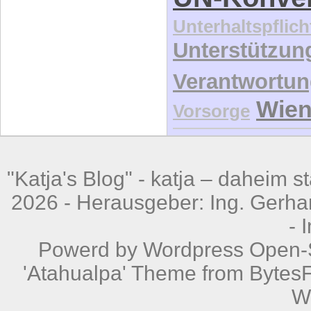
Unterhaltspflich
Unterstützun
Verantwortu
Wie
Vorsorge
"Katja's Blog" -
katja – daheim st
2026 - Herausgeber: Ing. Gerhar
-
Powerd by
Wordpress
Open-S
'Atahualpa' Theme from BytesF
W