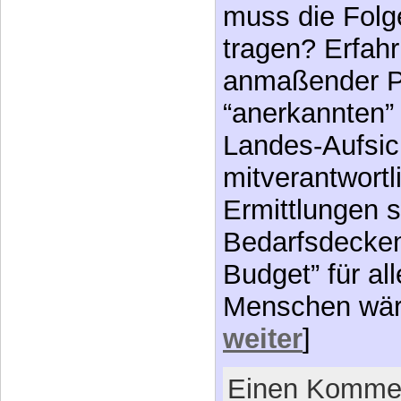
muss die Folg
tragen? Erfah
anmaßender P
“anerkannten” 
Landes-Aufsic
mitverantwortli
Ermittlungen s
Bedarfsdecken
Budget” für al
Menschen wär
weiter
]
Einen Kommen