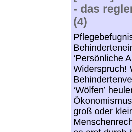
- das regl
(4)
Pflegebefugni
Behindertenei
‘Persönliche A
Widerspruch!
Behindertenver
‘Wölfen’ heulen
Ökonomismusfa
groß oder klei
Menschenrechtl