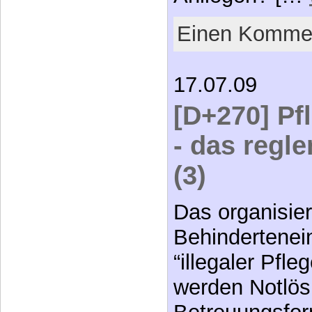
Einen Kommen
17.07.09
[D+270] Pf
- das regl
(3)
Das organisie
Behindertenei
“illegaler Pfl
werden Notlösu