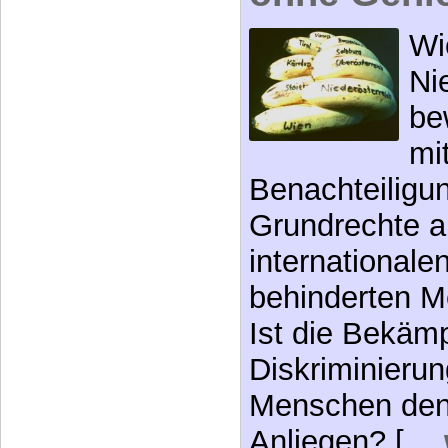
Wi
Ni
be
mi
Benachteiligu
Grundrechte a
internationale
behinderten M
Ist die Bekäm
Diskriminierun
Menschen den
Anliegen? […