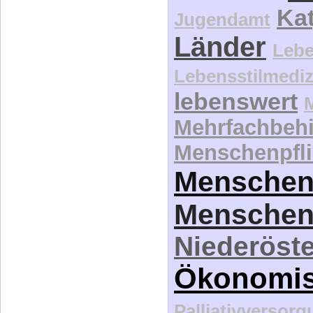
Kat
Jugendamt
Länder
Lebe
Lebensstilmediz
lebenswert
Mehrfachbeh
Menschenpfli
Menschen
Menschen
Niederöste
Ökonomi
Palliativversor