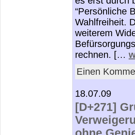
es erst durch
“Persönliche 
Wahlfreiheit. 
weiterem Wide
Befürsorgungs-
rechnen. […
w
Einen Kommen
18.07.09
[D+271] Gr
Verweigeru
ohne Genie