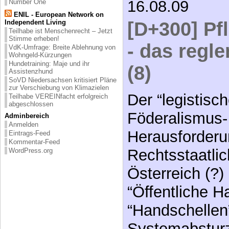
16.08.09
Number One
ENIL - European Network on
[D+300] Pf
Independent Living
Teilhabe ist Menschenrecht – Jetzt
Stimme erheben!
- das regl
VdK-Umfrage: Breite Ablehnung von
Wohngeld-Kürzungen
Hundetraining: Maje und ihr
(8)
Assistenzhund
SoVD Niedersachsen kritisiert Pläne
zur Verschiebung von Klimazielen
Der “legistisc
Teilhabe VEREINfacht erfolgreich
abgeschlossen
Föderalismus-
Adminbereich
Anmelden
Herausforderu
Eintrags-Feed
Kommentar-Feed
Rechtsstaatlic
WordPress.org
Österreich (?)
“Öffentliche H
“Handschellen”
Systemabsturz