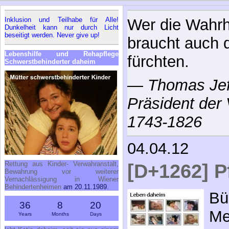
Inklusion und Teilhabe für Alle!
Wer die Wahrhe
Dunkelheit kann nur durch Licht
beseitigt werden. Never give up!
braucht auch d
Lebenshilfe und Rehapflege
fürchten.
Schwerstbehinderter daheim
—
Thomas Jeff
Präsident der 
1743-1826
04.04.12
Rettung aus Kinder- Verwahranstalt,
[D+1262] P
Bewahrung vor weiterer
Vernachlässigung in Wiener
Behindertenheimen
am 20.11.1989.
Bü
36
8
20
Me
Years
Months
Days