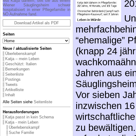
lebt Katja daheim, seit sie aus einem
20
Wiener Säuglingsheim schwer
hospitalisiert in einer Pflegefamilie in
NÖ Aufnahme fand.
Un
Download Artikel als PDF
mehrfachbehin
Seiten
“ehemalige” Pf
(knapp 24 jähri
Neue / aktualisierte Seiten
Überlebenskampf
Katja – mein Leben
wachkomaähnli
Geschützt: Italien
Bemerkungen
Jahren aus ei
Seitenliste
Postings
Säuglingsheim
Tweets
Artikelliste
Vor sieben Jah
Inhalt
Alle Seiten siehe
Seitenliste
inzwischen 16 
Herausforderungen
wirtschaftlich
Katja passt in kein Schema
Katja - mein Leben
zu bewältigen
Überlebenskampf
Suche Familie