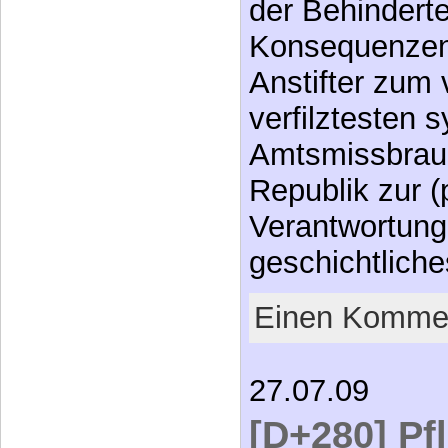
der Behinderte
Konsequenzen
Anstifter zum 
verfilztesten 
Amtsmissbrauc
Republik zur (
Verantwortung
geschichtlic
Einen Kommen
27.07.09
[D+280] Pf