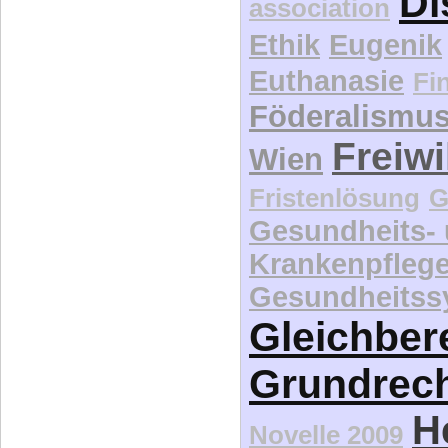
Di
association
Ethik
Eugenik
Euthanasie
Fi
Föderalismu
Freiwi
Wien
Fristenlösung
G
Gesundheits-
Krankenpfleg
Gesundheitss
Gleichber
Grundrec
H
Novelle 2009