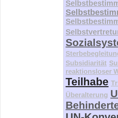
Selbstbestim
Selbstbesti
Selbstbestim
Selbstvertret
Sozialsys
Sterbebegleitun
Subsidiarität
Su
reaktionsloser
Teilhabe
Tr
U
Überalterung
Behindert
UN-Konve