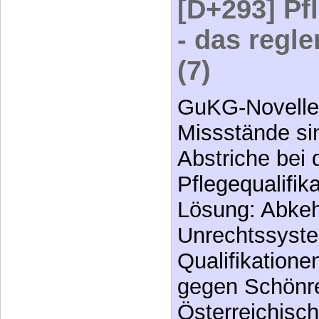
[D+293] Pf
- das regl
(7)
GuKG-Novelle
Missstände si
Abstriche bei 
Pflegequalifik
Lösung: Abke
Unrechtssyste
Qualifikatione
gegen Schönre
Österreichisc