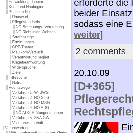
erforderte die
Entwicklung daheim
Krise und Neubeginn
beider Einsatz
Pflege in Not
Rauswurf
sodass eine E
Pflegestandards
NÖ Betreuungs- Verordnung
weiter
]
NÖ Richtlinien Wohnen
Strafanzeige
Ermittlungen
ORF-Thema
2 comments
Maulkorb-Versuch
Verantwortung negiert
Klagebeantwortung
Widersprüche
20.10.09
Ziele
Hilfesuche
[D+365]
Notruf
Rechtswege
Verfahren 1: Wr JWG
Pflegerecht
Verfahren 2: NÖ SHG
Verfahren 3: NÖ MSG
Rechtspfle
Verfahren 4: NÖ ADG
NÖ ADG Prüfungsersuchen
Verfahren 5: SVA GW
Volksanwaltschaft
Ei
Verantwortung
Mütter schwerstbehinderter Kinder