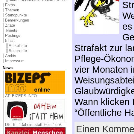
St
Fotos
Themen
We
Standpunkte
Bemerkungen
es
Zitate
Tweets
Ge
Postings
Inhalt
Strafakt zur l
Artikelliste
Seitenliste
Pflege-Ökonom
Archiv
Impressum
vier Monaten 
News
Weisungsabtei
Glaubwürdigkei
AT: BIZEPS-INFO
Wann klicken 
“Öffentliche 
DE: Bi. "Daheim statt Heim" e.V.
Einen Kommen