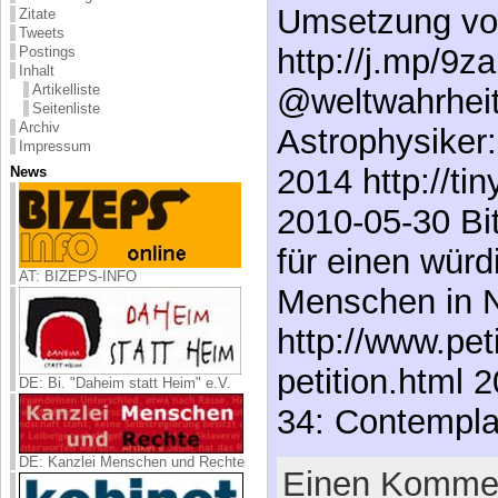
Umsetzung vo
Zitate
Tweets
http://j.mp/9
Postings
Inhalt
Artikelliste
@weltwahrheit
Seitenliste
Archiv
Astrophysiker:
Impressum
2014 http://ti
News
2010-05-30 Bit
für einen wür
AT: BIZEPS-INFO
Menschen in N
http://www.pet
petition.html 
DE: Bi. "Daheim statt Heim" e.V.
34: Contempla
DE: Kanzlei Menschen und Rechte
Einen Kommen