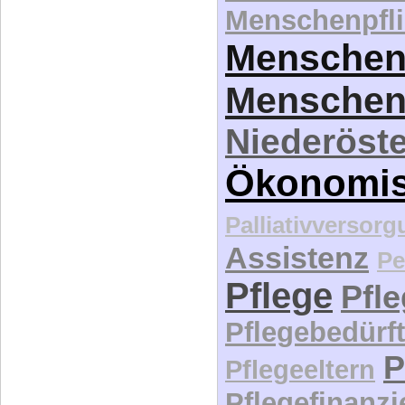
Menschenpfli
Menschen
Menschen
Niederöste
Ökonomi
Palliativversor
Assistenz
Pe
Pflege
Pfl
Pflegebedürft
P
Pflegeeltern
Pflegefinanz