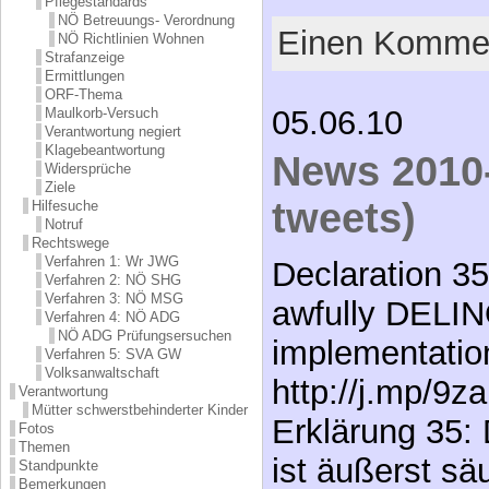
Pflegestandards
NÖ Betreuungs- Verordnung
Einen Kommen
NÖ Richtlinien Wohnen
Strafanzeige
Ermittlungen
ORF-Thema
05.06.10
Maulkorb-Versuch
Verantwortung negiert
Klagebeantwortung
News 2010-
Widersprüche
Ziele
tweets)
Hilfesuche
Notruf
Rechtswege
Verfahren 1: Wr JWG
Declaration 35:
Verfahren 2: NÖ SHG
Verfahren 3: NÖ MSG
awfully DELI
Verfahren 4: NÖ ADG
NÖ ADG Prüfungsersuchen
implementatio
Verfahren 5: SVA GW
Volksanwaltschaft
http://j.mp/9z
Verantwortung
Mütter schwerstbehinderter Kinder
Erklärung 35: 
Fotos
Themen
ist äußerst sä
Standpunkte
Bemerkungen