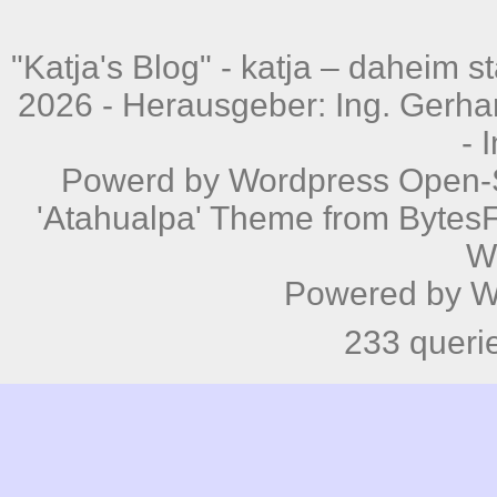
"Katja's Blog" -
katja – daheim st
2026 - Herausgeber: Ing. Gerhar
-
Powerd by
Wordpress
Open-S
'Atahualpa' Theme from BytesF
W
Powered by
W
233 queri