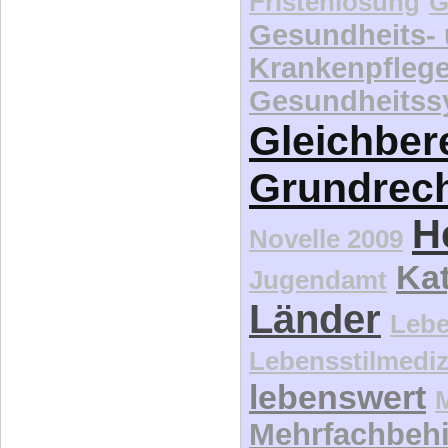
Fristenlösung
G
Gesundheits-
Krankenpfleg
Gesundheitss
Gleichber
Grundrec
H
Novelle 2009
Kat
Jugendamt
Länder
Lebe
Lebensstilmediz
lebenswert
Mehrfachbeh