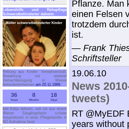
Pflanze. Man k
Lebenshilfe und Rehapflege
einen Felsen v
Schwerstbehinderter daheim
trotzdem durch
ist.
—
Frank Thies
Schriftsteller
19.06.10
Rettung aus Kinder- Verwahranstalt,
Bewahrung vor weiterer
Vernachlässigung in Wiener
News 2010-
Behindertenheimen
am 20.11.1989.
36
8
18
tweets)
Years
Months
Days
lebt Katja daheim, seit sie aus einem
RT @MyEDF E
Wiener Säuglingsheim schwer
hospitalisiert in einer Pflegefamilie in
years without 
NÖ Aufnahme fand.