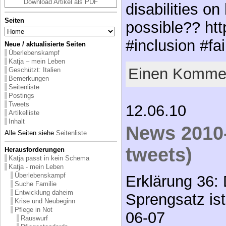
Download Artikel als PDF
disabilities on
Seiten
possible?? htt
#inclusion #fa
Neue / aktualisierte Seiten
Überlebenskampf
Katja – mein Leben
Einen Kommen
Geschützt: Italien
Bemerkungen
Seitenliste
Postings
Tweets
12.06.10
Artikelliste
Inhalt
News 2010-
Alle Seiten siehe
Seitenliste
tweets)
Herausforderungen
Katja passt in kein Schema
Katja - mein Leben
Überlebenskampf
Erklärung 36:
Suche Familie
Entwicklung daheim
Sprengsatz is
Krise und Neubeginn
Pflege in Not
06-07
Rauswurf