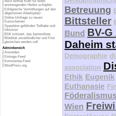
Noch einmal Kraft für einen
anstrengenden Herbst schöpfen
Betreuung
Erfolgreiche Vermittlungen auf den
allgemeinen Arbeitsplatz
Bittsteller
Online-Umfrage zu neuen
Euroscheinen
Sparpläne gefährden Teilhabe und
BV-G 
Inklusion
Bund
BSK kritisiert, das barrierefreie
Mobilität unverbindlicher und Frist
Daheim st
gestrichen werden soll
Adminbereich
Anmelden
Demographie
d
Eintrags-Feed
Kommentar-Feed
Di
association
WordPress.org
Ethik
Eugenik
Euthanasie
Fi
Föderalismu
Freiwi
Wien