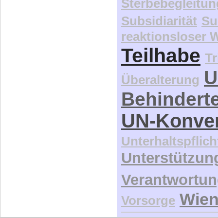
Sterbebegleitun
Subsidiarität
Su
reaktionsloser
Teilhabe
Tr
U
Überalterung
Behindert
UN-Konve
Unterhaltspflich
Unterstützun
Verantwortu
Wie
Vorsorge