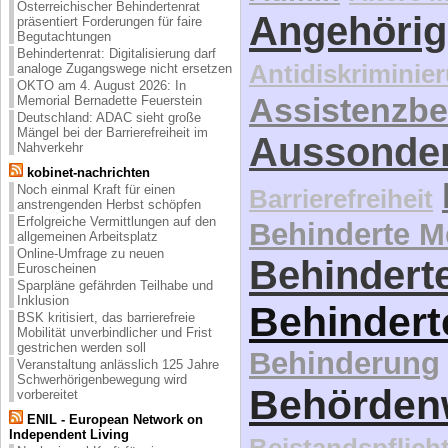
Österreichischer Behindertenrat
Angehörig
präsentiert Forderungen für faire
Begutachtungen
Behindertenrat: Digitalisierung darf
Antidiskriminie
analoge Zugangswege nicht ersetzen
OKTO am 4. August 2026: In
Assistenzbe
Memorial Bernadette Feuerstein
Deutschland: ADAC sieht große
Mängel bei der Barrierefreiheit im
Aussonde
Nahverkehr
kobinet-nachrichten
Noch einmal Kraft für einen
Barrierefreiheit
anstrengenden Herbst schöpfen
Erfolgreiche Vermittlungen auf den
Behinderte 
allgemeinen Arbeitsplatz
Online-Umfrage zu neuen
Behinderte
Euroscheinen
Sparpläne gefährden Teilhabe und
Inklusion
Behindert
BSK kritisiert, das barrierefreie
Mobilität unverbindlicher und Frist
gestrichen werden soll
Behinderung
Veranstaltung anlässlich 125 Jahre
Schwerhörigenbewegung wird
Behördenw
vorbereitet
ENIL - European Network on
Independent Living
Beistandspflich