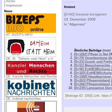
Archiv
Impressum
Related
News
[D+60] Gesetze korrigieren
19. Dezember 2008
In "Allgemein"
AT: BIZEPS-INFO
Ähnliche Beiträge
(most 
[D+1262] Pflege in Not
[9
[D+79] Verantwortung 
DE: Bi. "Daheim statt Heim" e.V.
[D+23] Grund- und Freih
[D+51] Menschenrechte 
[D+56] EntHEIMlichung 
[D+183] EntHEIMlichung
DE: Kanzlei Menschen und Rechte
[D+1500] Hauptbarrieren
[D+263] Pflegenotstand 2
[D+266] Pflegenotstand 2
[D+235] Langsames Durc
[Beitrags-ID: 1592] Link: https:
DE: kobinet-nachrichten