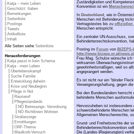
Zuständigkeiten und Kompetenzen
Katja – mein Leben
Konvention ist ein
Menschenrecht
Geschützt: Italien
Bemerkungen
In
Deutschland
, wie in Österre
Seitenliste
Menschen mit Behinderung trickr
Postings
Vertragstextes bis zu
offizielle
Menschen entspricht.
Tweets
Artikelliste
Ein zentraler UN-Ausschuss, sowi
Inhalt
Behindertenrechtskonvention, ha
Alle Seiten siehe
Seitenliste
Posting im
Forum
von
BIZEPS-
http://www.bizeps.or.at/news.
Herausforderungen
Frau Mag. Schulze wünsche ich v
Katja passt in kein Schema
wirksamen Überwachungsinstrume
Katja - mein Leben
gewohnheitsmäßigen, weil so all
Überlebenskampf
angeprangert werden.
Suche Familie
Es ist nicht nur ein “blinder Fle
Entwicklung daheim
Verweigerungshaltung, gegen di
Krise und Neubeginn
Pflege in Not
Bei den Bundesländern herrscht n
Rauswurf
behinderte Menschen ausformuli
Pflegestandards
Hervorzuheben ist insbesondere d
NÖ Betreuungs- Verordnung
schwerstbehinderte Menschen lebe
NÖ Richtlinien Wohnen
Allgemeinen Menschenrechte, sow
Strafanzeige
Ermittlungen
Grund- und Freiheitsrechte der s
ORF-Thema
Behindertenrechtskonvention sel
Maulkorb-Versuch
Die (Landes-)Regierung(en) verha