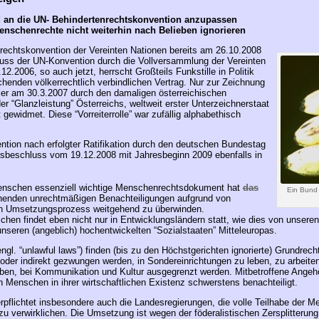
 an die
UN- Behindertenrechtskonvention
anzupassen
enschenrechte
nicht weiterhin nach Belieben ignorieren
enrechtskonvention der Vereinten Nationen bereits am 26.10.2008
uss der UN-Konvention durch die Vollversammlung der Vereinten
2.2006, so auch jetzt, herrscht Großteils Funkstille in Politik
enden völkerrechtlich verbindlichen Vertrag. Nur zur Zeichnung
er am 30.3.2007 durch den damaligen österreichischen
r “Glanzleistung” Österreichs, weltweit erster Unterzeichnerstaat
ewidmet. Diese “Vorreiterrolle” war zufällig alphabethisch
ention nach erfolgter Ratifikation durch den deutschen Bundestag
sbeschluss vom 19.12.2008 mit Jahresbeginn 2009 ebenfalls in
Menschen essenziell wichtige Menschenrechtsdokument hat
das
Ein Bund
ehenden unrechtmäßigen Benachteiligungen aufgrund von
en Umsetzungsprozess weitgehend zu überwinden.
hen findet eben nicht nur in Entwicklungsländern statt, wie dies von unseren 
unseren (angeblich) hochentwickelten “Sozialstaaten” Mitteleuropas.
ngl. “unlawful laws”) finden (bis zu den Höchstgerichten ignorierte) Grundrec
oder indirekt gezwungen werden, in Sondereinrichtungen zu leben, zu arbeiten
Leben, bei Kommunikation und Kultur ausgegrenzt werden. Mitbetroffene Angeh
 Menschen in ihrer wirtschaftlichen Existenz schwerstens benachteiligt.
rpflichtet insbesondere auch die Landesregierungen, die volle Teilhabe der
zu verwirklichen. Die Umsetzung ist wegen der föderalistischen Zersplitterung