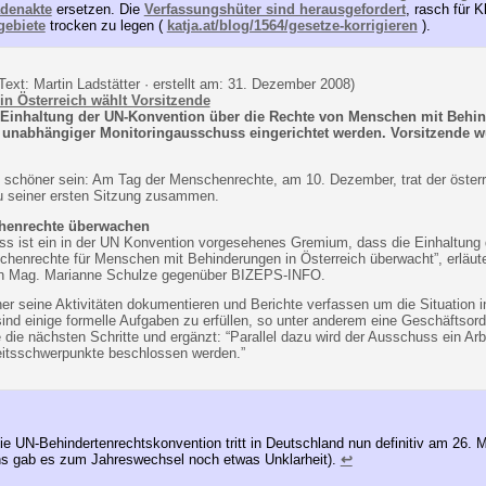
adenakte
ersetzen. Die
Verfassungshüter sind herausgefordert
, rasch für K
gebiete
trocken zu legen (
katja.at/blog/1564/gesetze-korrigieren
).
Text: Martin Ladstätter · erstellt
am:
31. Dezember 2008)
n Österreich wählt Vorsitzende
Einhaltung der UN-Konvention über die Rechte von Menschen mit Behi
n unabhängiger Monitoringausschuss eingerichtet werden. Vorsitzende 
t schöner sein: Am Tag der Menschenrechte, am 10. Dezember, trat der öster
u seiner ersten Sitzung zusammen.
henrechte überwachen
ss ist ein in der UN Konvention vorgesehenes Gremium, dass die Einhaltung 
henrechte für Menschen mit Behinderungen in Österreich überwacht”, erläute
n Mag. Marianne Schulze gegenüber BIZEPS-INFO.
r seine Aktivitäten dokumentieren und Berichte verfassen um die Situation in
ind einige formelle Aufgaben zu erfüllen, so unter anderem eine Geschäftsor
 die nächsten Schritte und ergänzt: “Parallel dazu wird der Ausschuss ein Ar
itsschwerpunkte beschlossen werden.”
e UN-Behindertenrechtskonvention tritt in Deutschland nun definitiv am 26. M
ens gab es zum Jahreswechsel noch etwas Unklarheit).
↩