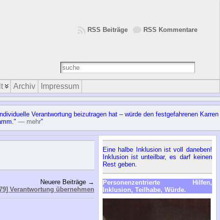
RSS Beiträge
RSS Kommentare
t
Archiv
Impressum
ividuelle Verantwortung beizutragen hat – würde den festgefahrenen Karren
hlamm."
— mehr
”
Eine halbe Inklusion ist voll daneben!
Inklusion ist unteilbar, es darf keinen
Rest geben.
Neuere Beiträge →
Personenzentrierte Hilfen,
79] Verantwortung übernehmen
Inklusion, Teilhabe, Würde.