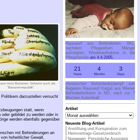
Rauswurf aus Behinderten- WG,
nachdem Pflegeeltern Mängel
aufzeigten. Wiederaufnahme in die
Pflegefamilie
am 4.4.2005.
21
4
3
Years
Months
Days
chronischer Behördenk(r)ampf seit
 aus neun Bananen, bekannt auch als
“Bananenrepublik”
illegalem Rauswurf Katjas aus Wiener
Behindertenheim in NÖ, nach nur 7
Politikern darzustellen versucht
Wochen Aufenthalt.
Artikel
htsbeugungen statt, wenn
Artikel
 oder gebildet zu werden oder in
örige werden ebenfalls gegenüber
Neueste Blog-Artikel
Anstiftung und Konspiration zum
 Menschen mit Behinderungen an
Heimvertrags-Gesetzesbruch
 von hoheitlicher Gewalt,
Norwegen: Persönliche Assistenz