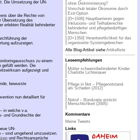
lt. Die Umsetzung der UN-
ohne Diskriminierung?
Vorschub letaler Ökonomie durch
Exit-Option
mens über die Rechte von
[D+1500] Hauptbarrieren gegen
er Übersetzung des
Inklusions- und Teilhaberechte
er erlebten Realität behinderter
behinderter und pflegebedürftiger
Menschen
[D+1350] Verantwortlichkeit für das
urchführung der
organisierte Systemgebrechen
rtung aufzuzeigen.
Alle Blog-Artikel siehe
Artikelliste
Leseempfehlungen
Monitoringausschuss zu einem
gefüllt werden. Die
Mütter schwerstbehinderter Kinder
eitswirksam aufgezeigt und
Charlotte Lichtenauer
zende, bewusste
Pflege in Not – Pflegenotstand
als Schaden (2012)
ntion nun detailliert für
Notruf – Bürokratie erstickt
Menschlichkeit (2005)
– in welche v.a.
Kommentare
s- und Grundrechte der
Meine Tweets
Links
 neue UN-
den – sind umgehend umzusetzen.
tzen
und Rechtsansprüche