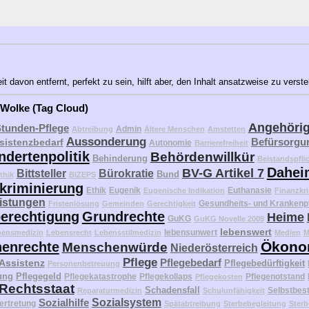
 davon entfernt, perfekt zu sein, hilft aber, den Inhalt ansatzweise zu verst
 Wolke (Tag Cloud)
Angehöri
Stunden-Pflege
Admin
Abtreibung
Ältere Menschen
Amstetten
Aussonderung
Befürsorgu
sistenzbedarf
Autonomie
Barrierefreiheit
ndertenpolitik
Behördenwillkür
Behinderung
Beistandspfli
Dahei
BV-G Artikel 7
Bittsteller
Bürokratie
Bund
thik
BIZEPS
kriminierung
Ethik
Eugenik
Euthanasie
Eugenische Indikation
Finanzkri
eistungen
Gesundheits- und Krankenp
Fristenlösung
Gemeinden
Gerechtigkeit
erechtigung
Grundrechte
Heime
GuKG
GuKG Novelle 2009
lebenswert
lebensunwert
bensmedizin
Lebensrecht
Lebensstilmedizin
Medien
M
Ökono
enrechte
Menschenwürde
Niederösterreich
Pflege
Pflegebedarf
 Assistenz
Pflegebedürftigkeit
Personenbetreuung
ung
Pflegegeld
Pflegekatastrophe
Pflegekollaps
Pflegenotstand
Pflegekosten
Rechtsstaat
Schadensfall
Selbstbes
Reparaturmedizin
Schulunfähigkeit
Sozialhilfe
Sozialsystem
ertretung
Spätabtreibung
Sterbebegleitung
Sterb