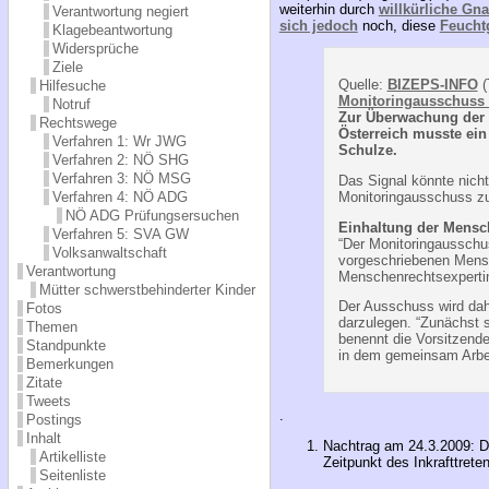
weiterhin durch
willkürliche Gn
Verantwortung negiert
sich jedoch
noch, diese
Feucht
Klagebeantwortung
Widersprüche
Ziele
Quelle:
BIZEPS-INFO
(
Hilfesuche
Monitoringausschuss i
Notruf
Zur Überwachung der 
Rechtswege
Österreich musste ei
Verfahren 1: Wr JWG
Schulze.
Verfahren 2: NÖ SHG
Verfahren 3: NÖ MSG
Das Signal könnte nich
Verfahren 4: NÖ ADG
Monitoringausschuss z
NÖ ADG Prüfungsersuchen
Einhaltung der Mensc
Verfahren 5: SVA GW
“Der Monitoringausschu
Volksanwaltschaft
vorgeschriebenen Mensc
Verantwortung
Menschenrechtsexperti
Mütter schwerstbehinderter Kinder
Der Ausschuss wird dahe
Fotos
darzulegen. “Zunächst s
Themen
benennt die Vorsitzende
Standpunkte
in dem gemeinsam Arbe
Bemerkungen
Zitate
Tweets
.
Postings
Inhalt
Nachtrag am 24.3.2009: Di
Artikelliste
Zeitpunkt des Inkrafttret
Seitenliste