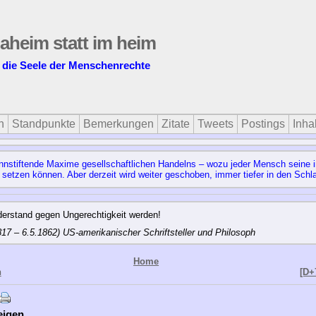
daheim statt im heim
t die Seele der Menschenrechte
n
Standpunkte
Bemerkungen
Zitate
Tweets
Postings
Inhal
stiftende Maxime gesellschaftlichen Handelns – wozu jeder Mensch seine ind
 setzen können. Aber derzeit wird weiter geschoben, immer tiefer in den Sc
erstand gegen Ungerechtigkeit werden!
17 – 6.5.1862) US-amerikanischer Schriftsteller und Philosoph
Home
n
[D+
eigen