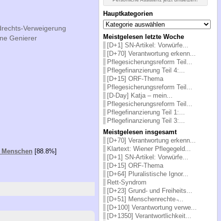
Hauptkategorien
Hauptkategorien
drechts-Verweigerung
Meistgelesen letzte Woche
ne Genierer
[D+1] SN-Artikel: Vorwürfe...
[D+70] Verantwortung erkenn...
Pflegesicherungsreform Teil...
Pflegefinanzierung Teil 4:...
[D+15] ORF-Thema
Pflegesicherungsreform Teil...
[D-Day] Katja – mein...
Pflegesicherungsreform Teil...
Pflegefinanzierung Teil 1:...
Pflegefinanzierung Teil 3:...
Meistgelesen insgesamt
[D+70] Verantwortung erkenn...
Klartext: Wiener Pflegegeld...
er Menschen
[88.8%]
[D+1] SN-Artikel: Vorwürfe...
[D+15] ORF-Thema
[D+64] Pluralistische Ignor...
Rett-Syndrom
[D+23] Grund- und Freiheits...
[D+51] Menschenrechte ̵...
[D+100] Verantwortung verwe...
[D+1350] Verantwortlichkeit...