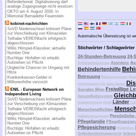
Behindertenrat: Digitalisierung darf
analoge Zugangswege nicht ersetzen
OKTO am 4. August 2026: In
Memorial Bernadette Feuerstein
kobinet-nachrichten
SoVD Niedersachsen kritisiert Pläne
zur Verschiebung von Klimazielen
Automatische Übersetzung ist weit
Teilhabe VEREINfacht erfolgreich
abgeschlossen
Stichwörter / Schlagwörter
Willis Hörspiel-Klassiker, aktuelle
Number One
24-Stunden-Betreuung
24-
Buchtipp: Hinfallen ist erlaubt.
Aufstehen ist Pflicht
As
Assistenz
Antidiskriminierung
Ungleiche Chancen im Umgang mit
Behi
Behindertenhilfe
Hitze
Betreuung
Krankenkassen-Gelder in
Bildungssystem
Bioe
Millionenhöhe verzockt
Dis
discrimination by association
Freiwillige L
ENIL - European Network on
Soziales Wien
Independent Living
Gleichb
Gesundheitssystem
SoVD Niedersachsen kritisiert Pläne
Länder
Krankentötung
Krise
Le
zur Verschiebung von Klimazielen
Mensch
Teilhabe VEREINfacht erfolgreich
Menschenpflichten
abgeschlossen
Persönliche
Palliativversorgung
Willis Hörspiel-Klassiker, aktuelle
Pflegefamilie
Pflegefinanzier
Number One
Pflegesicherung
Buchtipp: Hinfallen ist erlaubt.
Prävention
Aufstehen ist Pflicht
Selbstbestimmungsrecht
Selbstv