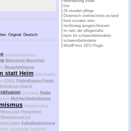
behinderung zitate
fsw
24 stunden pflege
Österreich viertreichstes eu-land
fond soziales wien
rechtsweg ausgeschlossen
im netz der pflegemafia
ehen. Original: Deutsch
heim für schwerstbehinderte
schwerstbehinderte
WordPress SEO Plugin
ge
Angehörigenregress
ng
Behinderte Menschen
Benachteiligung
cht
m statt Heim
Demographie
Föderalismus
Fonds
FJH21
se
flegegesetz (GuKG)
Inklusion
Katja
Jugendamt
Mehrfachbehinderung
edizin
mismus
Palliativmedizin
Pflegecrash
Pflegeeltern
Pflegenotstand 2.0
Selbstbestimmung
timmt Leben
ehilfe
Subsidiarität
Suizidhilfe