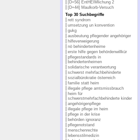
[D+56] EntHEIMlichung 2
[D+44] Maulkorb-Versuch
Top 30 Suchbegriffe
rett syndrom
umsetzung un konvention
gukg
ausbeutung pflegender angehöriger
hilfeverweigerung
nö behindertenheime
erste hilfe gegen behördenwillkür
pflegestandards in
behindertenheimen
solidarische verantwortung
schwerst mehrfachbehinderte
sozialbürokratie österreich
familie statt heim
illegale pflege amtsmissbrauch
heim für
schwerstmehrfachbehinderte kinder
angehörigenpflege
illegale pflege im heim
pflege in der krise
behörden ignoranz
pflegenotstand
menschenrechte
lebensstilmedizin