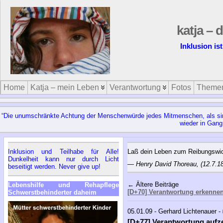
katja – 
Inklusion is
Home
Katja – mein Leben
Verantwortung
Fotos
Theme
“Die unumschränkte Achtung der Menschenwürde jedes Mitmenschen, als sinn
wieder in Gang
Inklusion und Teilhabe für Alle!
Laß dein Leben zum Reibungswid
Dunkelheit kann nur durch Licht
—
Henry David Thoreau, (12.7.18
beseitigt werden. Never give up!
← Ältere Beiträge
Lebenshilfe und Rehapflege
[D+70] Verantwortung erkenne
Schwerstbehinderter daheim
05.01.09 - Gerhard Lichtenauer -
[D+77] Verantwortung aufz