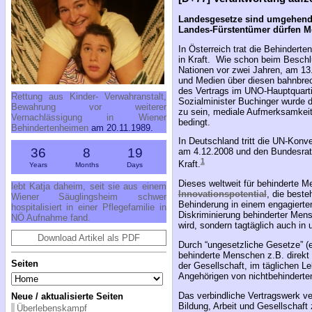
Landesgesetze sind umgehend
Landes-Fürstentümer dürfen
M
In Österreich trat die Behindert
in Kraft. Wie schon beim Beschl
Nationen vor zwei Jahren, am 13.1
und Medien über diesen bahnbrech
des Vertrags im UNO-Hauptquarti
Rettung aus Kinder- Verwahranstalt,
Sozialminister Buchinger wurde de
Bewahrung vor weiterer
zu sein, mediale Aufmerksamkeit g
Vernachlässigung in Wiener
bedingt.
Behindertenheimen
am 20.11.1989.
In Deutschland tritt die UN-Konv
36
8
19
am 4.12.2008 und den Bundesrat
1
Kraft.
Years
Months
Days
Dieses weltweit für behinderte 
lebt Katja daheim, seit sie aus einem
Innovationspotential
, die best
Wiener Säuglingsheim schwer
Behinderung in einem engagiert
hospitalisiert in einer Pflegefamilie in
Diskriminierung behinderter Mensc
NÖ Aufnahme fand.
wird, sondern tagtäglich auch in 
Download Artikel als PDF
Durch “ungesetzliche Gesetze” (e
behinderte Menschen z.B. direkt 
Seiten
der Gesellschaft, im täglichen 
Angehörigen von nichtbehinderten
Das verbindliche Vertragswerk ve
Neue / aktualisierte Seiten
Bildung, Arbeit und Gesellschaft 
Überlebenskampf