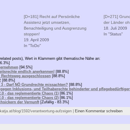
[D+181] Recht auf Persönliche
[D+271] Grun
Assistenz jetzt umsetzen,
der Länder oh
Benachteiligung und Ausgrenzung
18. Juli 2009
stoppen!
In "Status"
19. April 2009
In "ToDo"
related posts), Wert in Klammern gibt thematische Nähe an:
6.3%]
übernehmen
[94.5%]
eitsrechte endlich anerkennen!
[88.8%]
- Rechtsweg ausgeschlossen
[88.8%]
2
[88.8%]
 3 - Darf NÖ Grundrechte missachten?
[88.8%]
 gegen Inklusions- und Teilhaberechte behinderter und pflegebedürftig
.0 - das reglementierte Chaos (1)
[86.1%]
.0 - das reglementierte Chaos (2)
[86.1%]
hsickern der Vernunft
[Zufällig - 83.3%]
//katja.at/blog/1592/verantwortung-aufzeigen |
Einen Kommentar schreiben