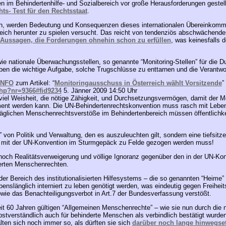
 im Behindertenhilfe- und Sozialbereich vor große Herausforderungen gestel
s- Test für den Rechtsstaat
.
ich, werden Bedeutung und Konsequenzen dieses internationalen Übereinkom
eich herunter zu spielen versucht. Das reicht von tendenziös abschwächend
n Aussagen, die Forderungen ohnehin schon zu erfüllen
, was keinesfalls d
e nationale Überwachungsstellen, so genannte “Monitoring-Stellen” für die D
ben die wichtige Aufgabe, solche Trugschlüsse zu enttarnen und die Verantwo
INFO
zum Artikel: “
Monitoringausschuss in Österreich wählt Vorsitzende
”
php?nr=9366#fid9234
5. Jänner 2009 14:50 Uhr
iel Weisheit, die nötige Zähigkeit, und Durchsetzungsvermögen, damit der 
nt werden kann. Die UN-Behindertenrechtskonvention muss rasch mit Leben 
täglichen Menschenrechtsverstöße im Behindertenbereich müssen öffentlichk
ck” von Politik und Verwaltung, den es auszuleuchten gilt, sondern eine tiefsit
e mit der UN-Konvention im Sturmgepäck zu Felde gezogen werden muss!
och Realitätsverweigerung und völlige Ignoranz gegenüber den in der UN-Konve
erten Menschenrechten.
er Bereich des institutionalisierten Hilfesystems – die so genannten “Heime” 
nslänglich interniert zu leben genötigt werden, was eindeutig gegen Freiheit
ie das Benachteiligungsverbot in Art.7 der Bundesverfassung verstößt.
eit 60 Jahren gültigen “Allgemeinen Menschenrechte” – wie sie nun durch die
bstverständlich auch für behinderte Menschen als verbindlich bestätigt wur
lten sich noch immer so, als dürften sie sich
darüber noch lange hinwegse