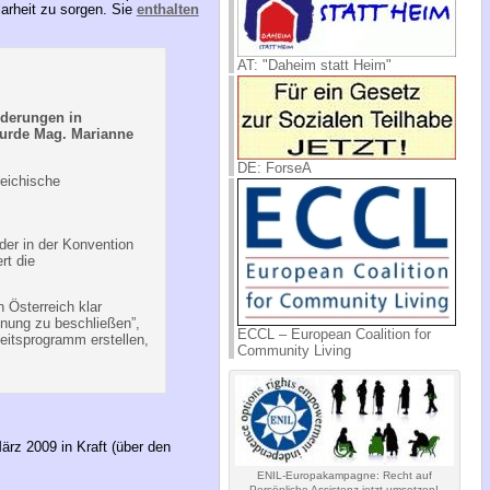
larheit zu sorgen. Sie
enthalten
AT: "Daheim statt Heim"
nderungen in
wurde Mag. Marianne
DE: ForseA
reichische
der in der Konvention
rt die
 Österreich klar
dnung zu beschließen”,
ECCL – European Coalition for
beitsprogramm erstellen,
Community Living
ärz 2009 in Kraft (über den
ENIL-Europakampagne: Recht auf
Persönliche Assistenz jetzt umsetzen!