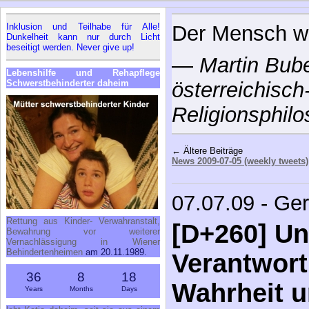
Inklusion und Teilhabe für Alle!
Der Mensch w
Dunkelheit kann nur durch Licht
beseitigt werden. Never give up!
—
Martin Bube
Lebenshilfe und Rehapflege
Schwerstbehinderter daheim
österreichisch
Religionsphil
← Ältere Beiträge
News 2009-07-05 (weekly tweets)
07.07.09 - Ge
Rettung aus Kinder- Verwahranstalt,
[D+260] Un
Bewahrung vor weiterer
Vernachlässigung in Wiener
Behindertenheimen
am 20.11.1989.
Verantwort
36
8
18
Wahrheit u
Years
Months
Days