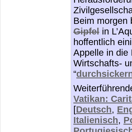
Zivilgesellscha
Beim morgen 
Gipfel
in L’Aqu
hoffentlich ein
Appelle in die
Wirtschafts- u
“
durchsicker
Weiterführend
Vatikan: Carit
[
Deutsch
,
Eng
Italienisch
,
P
Portugiesisc