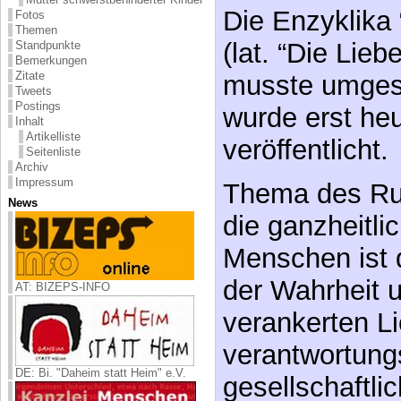
Die Enzyklika “
Fotos
Themen
(lat. “Die Lieb
Standpunkte
Bemerkungen
Zitate
musste umges
Tweets
Postings
wurde erst he
Inhalt
Artikelliste
veröffentlicht.
Seitenliste
Archiv
Impressum
Thema des Ru
News
die ganzheitli
Menschen ist 
der Wahrheit 
AT: BIZEPS-INFO
verankerten Li
verantwortung
DE: Bi. "Daheim statt Heim" e.V.
gesellschaftl