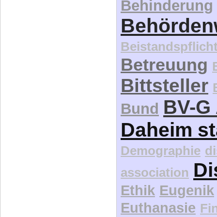
Behinderung
Behördenw
Beistandspflich
Betreuung
Bittsteller
BV-G 
Bund
Daheim st
Demographie
d
Di
association
Ethik
Eugenik
Euthanasie
Fi