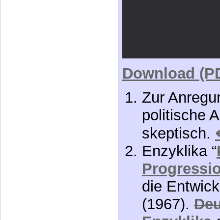
Download (P
Zur Anregun
politische A
skeptisch.
Enzyklika “
Progressi
die Entwick
(1967).
Deu