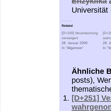
Enzyklika
a
Universität
Related
[D+100] Verantwortung
[D+2
verweigert
wah
28. Januar 2009
28. J
In "Allgemein"
In "S
Ähnliche B
posts), Wer
thematisch
[D+251] V
wahrgeno