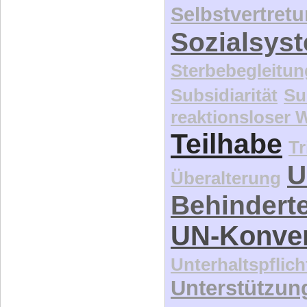
Selbstvertret
Sozialsys
Sterbebegleitun
Subsidiarität
Su
reaktionsloser
Teilhabe
Tr
U
Überalterung
Behindert
UN-Konve
Unterhaltspflich
Unterstützun