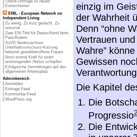
Online-Umfrage zu neuen
einzig im Geis
Euroscheinen
ENIL - European Network on
der Wahrheit 
Independent Living
Zu wenig. Zu kurz gedacht. Zu
Denn “ohne Wa
unsozial
Zwei EM-Titel für Deutschland beim
Vertrauen und
Para-Rudern
SoVD Niedersachsen:
Unterhaltsvorschuss-Kürzung
Wahre” könne 
belastet gewaltbetroffene Frauen
Noch einmal Kraft für einen
Gewissen noch
anstrengenden Herbst schöpfen
Erfolgreiche Vermittlungen auf den
Verantwortung
allgemeinen Arbeitsplatz
Adminbereich
Anmelden
Die Kapitel d
Eintrags-Feed
Kommentar-Feed
WordPress.org
Die Botsch
Progressio
Die Entwic