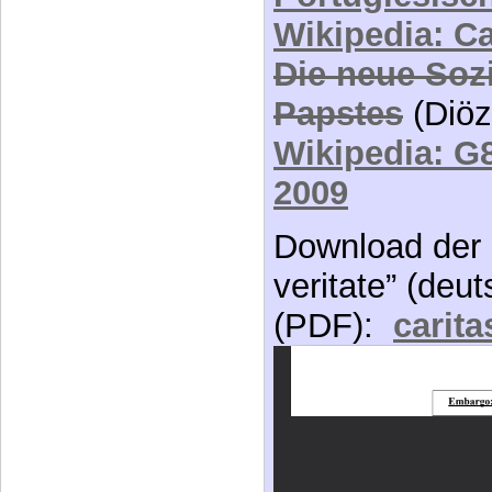
Wikipedia: Car
Die neue Soz
Papstes
(Diöz
Wikipedia: G8
2009
Download der E
veritate” (deu
(PDF):
carita