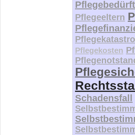
Pflegebedürft
P
Pflegeeltern
Pflegefinanz
Pflegekatastr
P
Pflegekosten
Pflegenotstan
Pflegesic
Rechtssta
Schadensfall
Selbstbestim
Selbstbesti
Selbstbestim