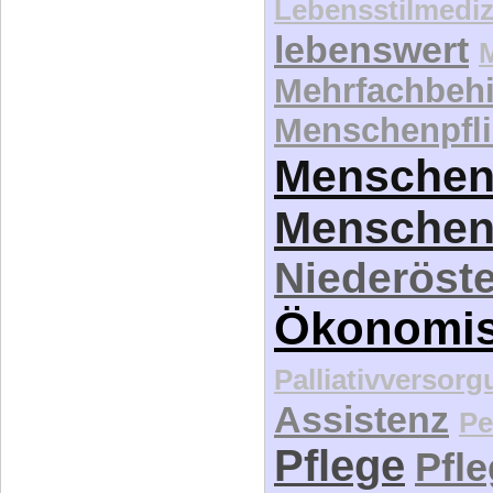
Lebensstilmediz
lebenswert
Mehrfachbeh
Menschenpfli
Menschen
Menschen
Niederöste
Ökonomi
Palliativversor
Assistenz
Pe
Pflege
Pfl