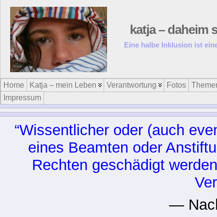
katja – daheim s
Eine halbe Inklusion ist ei
Home
Katja – mein Leben
Verantwortung
Fotos
Theme
Impressum
“Wissentlicher oder (auch eve
eines Beamten oder Anstiftu
Rechten geschädigt werden, 
Ver
— Nac