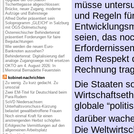
müsse unters
Tscherttegasse abgeschlossen:
Brücke, neuer Zugang, moderne
und Regeln fü
Aufzüge und Bahnsteige
Alfred Dorfer präsentiert sein
Soloprogramm „GLEICH“ in Salzburg
Entwicklungsmo
mit ÖGS-Dolmetschung
Österreichischer Behindertenrat
seien, das noc
präsentiert Forderungen für faire
Begutachtungen
Erfordernissen
Wie werden die neuen Euro-
Banknoten aussehen?
dem Respekt 
Behindertenrat: Digitalisierung darf
analoge Zugangswege nicht ersetzen
OKTO am 4. August 2026: In
Rechnung trag
Memorial Bernadette Feuerstein
kobinet-nachrichten
Die Staaten so
Zu wenig. Zu kurz gedacht. Zu
unsozial
Wirtschaftseth
Zwei EM-Titel für Deutschland beim
Para-Rudern
SoVD Niedersachsen:
globale “politi
Unterhaltsvorschuss-Kürzung
belastet gewaltbetroffene Frauen
darüber wache
Noch einmal Kraft für einen
anstrengenden Herbst schöpfen
Erfolgreiche Vermittlungen auf den
Die Weltwirtsc
allgemeinen Arbeitsplatz