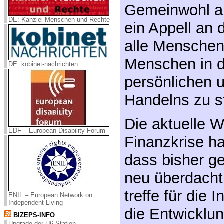
Gemeinwohl al
DE: Kanzlei Menschen und Rechte
ein Appell an
alle Menschen
Menschen in d
DE: kobinet-nachrichten
persönlichen u
Handelns zu st
Die aktuelle W
EDF – European Disability Forum
Finanzkrise h
dass bisher ge
neu überdach
treffe für die 
ENIL – European Network on
Independent Living
die Entwicklu
BIZEPS-INFO
Upgrade der U6-Station