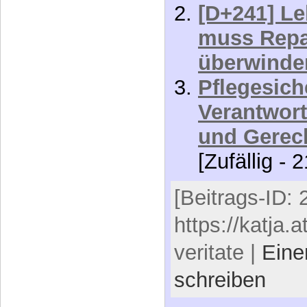
[D+241] Le
muss Repa
überwinde
Pflegesich
Verantwor
und Gerec
[Zufällig - 
[Beitrags-ID: 
https://katja.a
veritate |
Ein
schreiben