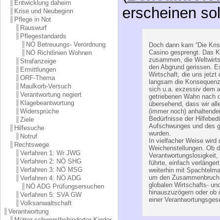
Entwicklung daheim
erscheinen so
Krise und Neubeginn
Pflege in Not
Rauswurf
Pflegestandards
NÖ Betreuungs- Verordnung
Doch dann kam “Die Kris
Casino gesprengt. Das Ka
NÖ Richtlinien Wohnen
zusammen, die Weltwirtsc
Strafanzeige
den Abgrund gerissen. Es 
Ermittlungen
Wirtschaft, die uns jetz
ORF-Thema
langsam die Konsequenz 
Maulkorb-Versuch
sich u.a. exzessiv dem a
Verantwortung negiert
getriebenen Wahn nach 
Klagebeantwortung
übersehend, dass wir all
Widersprüche
(immer noch) anhaltende
Bedürfnisse der Hilfebedü
Ziele
Aufschwunges und des ge
Hilfesuche
wurden.
Notruf
In vielfacher Weise wird
Rechtswege
Weichenstellungen. Ob d
Verfahren 1: Wr JWG
Verantwortungslosigkeit,
Verfahren 2: NÖ SHG
führte, einfach verlängert
Verfahren 3: NÖ MSG
weiterhin mit Spachtelma
um den Zusammenbruch
Verfahren 4: NÖ ADG
globalen Wirtschafts- un
NÖ ADG Prüfungsersuchen
hinauszuzögern oder ob 
Verfahren 5: SVA GW
einer Verantwortungsgesel
Volksanwaltschaft
Verantwortung
Mütter schwerstbehinderter Kinder