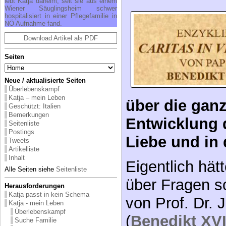
lebt Katja daheim, seit sie aus einem
Wiener Säuglingsheim schwer
hospitalisiert in einer Pflegefamilie in
NÖ Aufnahme fand.
Download Artikel als PDF
Seiten
Neue / aktualisierte Seiten
Überlebenskampf
Katja – mein Leben
über die ganz
Geschützt: Italien
Bemerkungen
Entwicklung 
Seitenliste
Postings
Liebe und in 
Tweets
Artikelliste
Inhalt
Eigentlich hä
Alle Seiten siehe
Seitenliste
über Fragen s
Herausforderungen
Katja passt in kein Schema
von Prof. Dr. 
Katja - mein Leben
Überlebenskampf
(
Benedikt XVI
Suche Familie