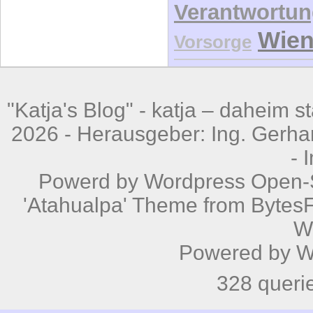
Verantwortu
Wie
Vorsorge
"Katja's Blog" -
katja – daheim st
2026 - Herausgeber: Ing. Gerhar
-
Powerd by
Wordpress
Open-S
'Atahualpa' Theme from BytesF
W
Powered by
W
328 queri