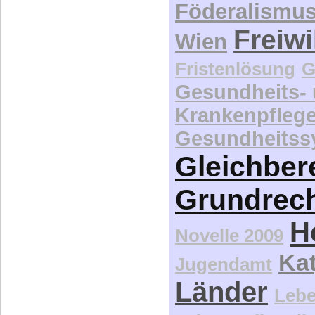
Föderalismu
Freiwi
Wien
Fristenlösung
G
Gesundheits-
Krankenpfleg
Gesundheitss
Gleichber
Grundrec
H
Novelle 2009
Kat
Jugendamt
Länder
Lebe