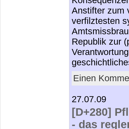
Konsequenzen
Anstifter zum 
verfilztesten 
Amtsmissbrauc
Republik zur (
Verantwortung
geschichtlic
Einen Kommen
27.07.09
[D+280] Pf
- das regl