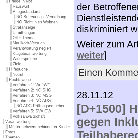
Pflege in Not
der Betroffen
Rauswurf
Pflegestandards
Dienstleistend
NÖ Betreuungs- Verordnung
NÖ Richtlinien Wohnen
diskriminiert 
Strafanzeige
Ermittlungen
ORF-Thema
Weiter zum Ar
Maulkorb-Versuch
Verantwortung negiert
weiter
]
Klagebeantwortung
Widersprüche
Ziele
Hilfesuche
Einen Kommen
Notruf
Rechtswege
Verfahren 1: Wr JWG
Verfahren 2: NÖ SHG
28.11.12
Verfahren 3: NÖ MSG
Verfahren 4: NÖ ADG
[D+1500] H
NÖ ADG Prüfungsersuchen
Verfahren 5: SVA GW
Volksanwaltschaft
gegen Inkl
Verantwortung
Mütter schwerstbehinderter Kinder
Teilhabere
Fotos
Themen