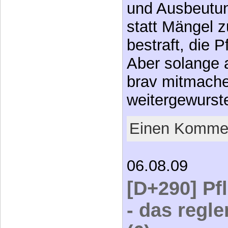
und Ausbeutun
statt Mängel 
bestraft, die P
Aber solange 
brav mitmache
weitergewurst
Einen Kommen
06.08.09
[D+290] Pf
- das regl