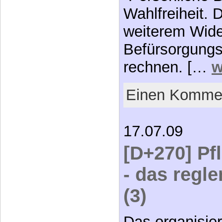
Wahlfreiheit. 
weiterem Wide
Befürsorgungs-
rechnen. […
w
Einen Kommen
17.07.09
[D+270] Pf
- das regl
(3)
Das organisie