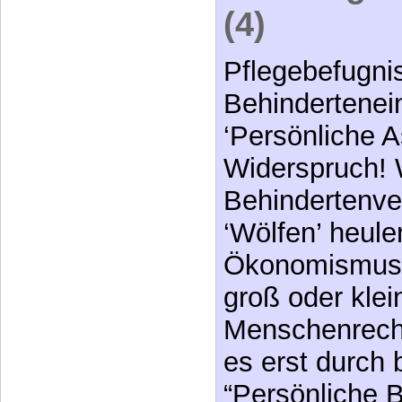
(4)
Pflegebefugni
Behindertenei
‘Persönliche A
Widerspruch!
Behindertenver
‘Wölfen’ heulen
Ökonomismusfa
groß oder klei
Menschenrechtl
es erst durch
“Persönliche 