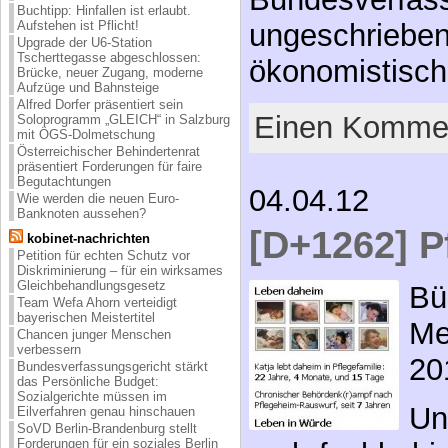
Buchtipp: Hinfallen ist erlaubt.
Aufstehen ist Pflicht!
ungeschrieben
Upgrade der U6-Station
Tscherttegasse abgeschlossen:
ökonomistisc
Brücke, neuer Zugang, moderne
Aufzüge und Bahnsteige
Alfred Dorfer präsentiert sein
Einen Kommen
Soloprogramm „GLEICH“ in Salzburg
mit ÖGS-Dolmetschung
Österreichischer Behindertenrat
präsentiert Forderungen für faire
Begutachtungen
04.04.12
Wie werden die neuen Euro-
Banknoten aussehen?
[D+1262] P
kobinet-nachrichten
Petition für echten Schutz vor
Diskriminierung – für ein wirksames
Gleichbehandlungsgesetz
Bü
Team Wefa Ahorn verteidigt
bayerischen Meistertitel
Me
Chancen junger Menschen
verbessern
20
Bundesverfassungsgericht stärkt
das Persönliche Budget:
Sozialgerichte müssen im
Un
Eilverfahren genau hinschauen
SoVD Berlin-Brandenburg stellt
Forderungen für ein soziales Berlin