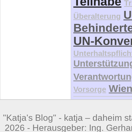
Teilhabe
Tr
U
Überalterung
Behindert
UN-Konve
Unterhaltspflich
Unterstützun
Verantwortu
Wie
Vorsorge
"Katja's Blog" -
katja – daheim st
2026 - Herausgeber: Ing. Gerhar