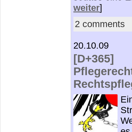
weiter
]
2 comments
20.10.09
[D+365]
Pflegerecht
Rechtspfle
Ei
St
We
es