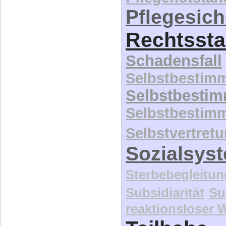
Pflegesic
Rechtssta
Schadensfall
Selbstbestim
Selbstbesti
Selbstbestim
Selbstvertret
Sozialsys
Sterbebegleitun
Subsidiarität
Su
reaktionsloser