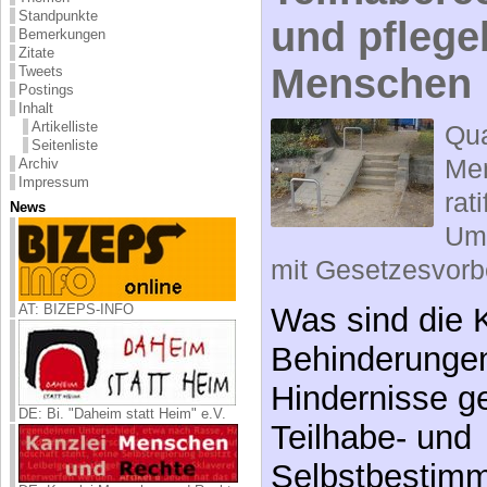
Standpunkte
und pflege
Bemerkungen
Zitate
Menschen
Tweets
Postings
Inhalt
Artikelliste
Qua
Seitenliste
Me
Archiv
Impressum
rat
News
Um
mit Gesetzesvorbe
Was sind die K
AT: BIZEPS-INFO
Behinderungen
Hindernisse g
DE: Bi. "Daheim statt Heim" e.V.
Teilhabe- und
Selbstbestimm