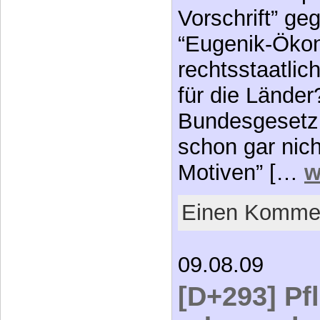
Vorschrift” g
“Eugenik-Ökon
rechtsstaatlic
für die Länder
Bundesgesetz 
schon gar nich
Motiven” […
w
Einen Kommen
09.08.09
[D+293] Pf