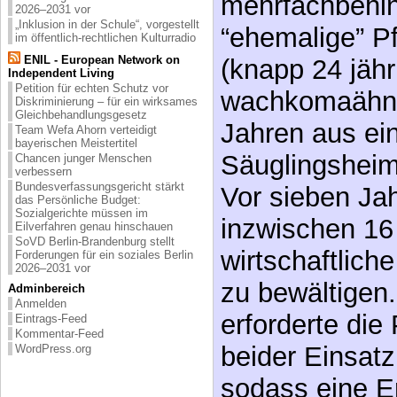
mehrfachbehin
2026–2031 vor
„Inklusion in der Schule“, vorgestellt
“ehemalige” Pf
im öffentlich-rechtlichen Kulturradio
ENIL - European Network on
(knapp 24 jähri
Independent Living
Petition für echten Schutz vor
wachkomaähnli
Diskriminierung – für ein wirksames
Gleichbehandlungsgesetz
Jahren aus ei
Team Wefa Ahorn verteidigt
bayerischen Meistertitel
Säuglingsheim
Chancen junger Menschen
verbessern
Bundesverfassungsgericht stärkt
Vor sieben Jah
das Persönliche Budget:
Sozialgerichte müssen im
inzwischen 16 
Eilverfahren genau hinschauen
SoVD Berlin-Brandenburg stellt
wirtschaftlich
Forderungen für ein soziales Berlin
2026–2031 vor
zu bewältigen
Adminbereich
Anmelden
erforderte die
Eintrags-Feed
Kommentar-Feed
beider Einsatz
WordPress.org
sodass eine E