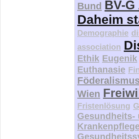
BV-G 
Bund
Daheim st
Demographie
d
Di
association
Ethik
Eugenik
Euthanasie
Fi
Föderalismu
Freiwi
Wien
Fristenlösung
G
Gesundheits-
Krankenpfleg
Gesundheitss