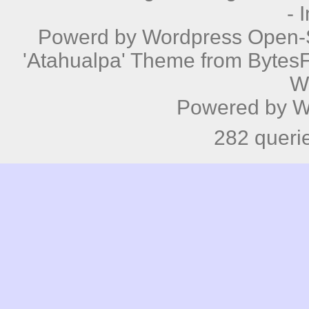
-
Powerd by
Wordpress
Open-S
'Atahualpa' Theme from BytesF
W
Powered by
W
282 queri