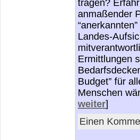
tragen? Erfah
anmaßender P
“anerkannten” 
Landes-Aufsic
mitverantwortli
Ermittlungen s
Bedarfsdecken
Budget” für al
Menschen wär
weiter
]
Einen Kommen