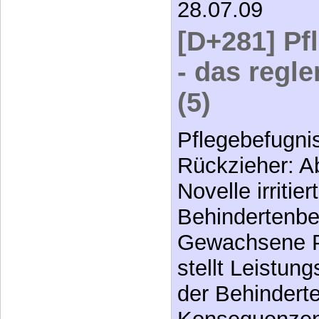
28.07.09
[D+281] Pf
- das regl
(5)
Pflegebefugni
Rückzieher: 
Novelle irritiert
Behindertenbe
Gewachsene Pr
stellt Leistun
der Behinderte