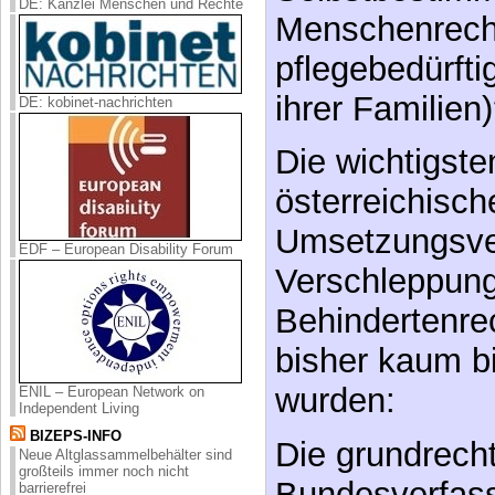
DE: Kanzlei Menschen und Rechte
Menschenrecht
pflegebedürft
ihrer Familien
DE: kobinet-nachrichten
Die wichtigst
österreichisch
Umsetzungsve
EDF – European Disability Forum
Verschleppung
Behindertenre
bisher kaum bi
wurden:
ENIL – European Network on
Independent Living
BIZEPS-INFO
Die grundrech
Neue Altglassammelbehälter sind
großteils immer noch nicht
Bundesverfas
barrierefrei