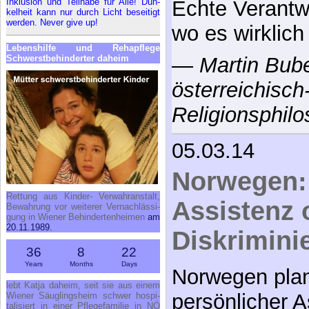
In­klu­si­on und Teil­ha­be für Al­le! Dun­
Echte Verantwo
kel­heit kann nur durch Licht be­sei­tigt
wer­den. Ne­ver gi­ve up!
wo es wirklich
Le­bens­hil­fe und Re­h­a­pfle­ge
Schwerst­be­hin­der­ter da­heim
—
Martin Bube
österreichisch
Religionsphil
05.03.14
Norwegen:
Ret­tung aus Kin­der- Ver­wahr­an­stalt,
Assistenz 
Be­wah­rung vor wei­te­rer Ver­nach­läs­si­
gung in Wie­ner Be­hin­der­ten­hei­men
am
20.11.1989.
Diskrimini
36
8
22
Years
Months
Days
Norwegen plan
lebt Kat­ja da­heim, seit sie aus ei­nem
persönlicher A
Wie­ner Säug­lings­heim schwer hos­pi­
ta­li­siert in ei­ner Pfle­ge­fa­mi­lie in NÖ