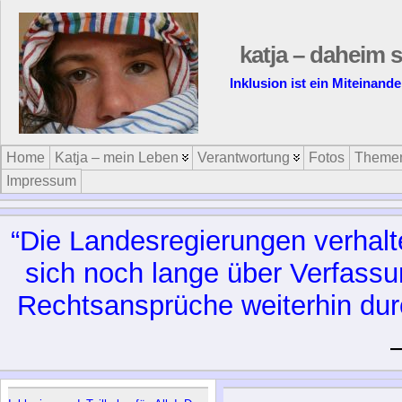
katja – daheim s
Inklusion ist ein Miteinand
Home
Katja – mein Leben
Verantwortung
Fotos
Theme
Impressum
“Die Lan­des­re­gie­run­gen ver­hal
sich noch lan­ge über Ver­fas­su
Rechts­an­sprü­che wei­ter­hin durc