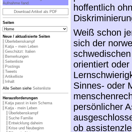
Auf­nah­me fand.
hoffentlich oh
Download Artikel als PDF
Diskriminierun
Seiten
Weiß schon j
Neue / aktualisierte Seiten
sich der norw
Überlebenskampf
Katja – mein Leben
schwedischen 
Geschützt: Italien
Bemerkungen
orientiert ode
Seitenliste
Postings
Tweets
Lernschwierigk
Artikelliste
Inhalt
Sinnes- oder 
Alle Seiten siehe
Seitenliste
menschenrecht
Herausforderungen
Katja passt in kein Schema
persönlicher A
Katja - mein Leben
Überlebenskampf
ausgeschlosse
Suche Familie
Entwicklung daheim
ob assistenzl
Krise und Neubeginn