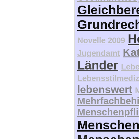
Gleichber
Grundrec
H
Novelle 2009
Kat
Jugendamt
Länder
Lebe
Lebensstilmediz
lebenswert
Mehrfachbeh
Menschenpfli
Menschen