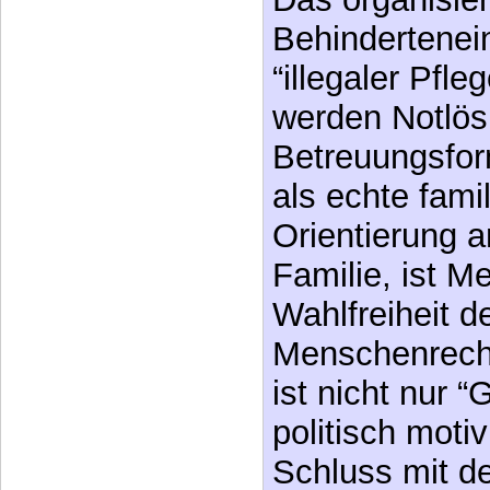
Behindertenei
“illegaler Pfl
werden Notlösu
Betreuungsfor
als echte fami
Orientierung 
Familie, ist M
Wahlfreiheit d
Menschenrecht
ist nicht nur 
politisch moti
Schluss mit de