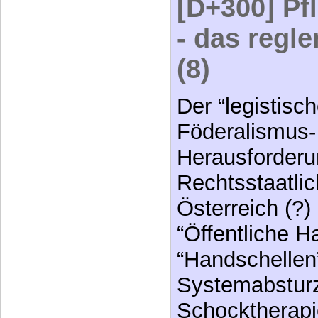
[D+300] Pf
- das regl
(8)
Der “legistisc
Föderalismus-
Herausforderu
Rechtsstaatlic
Österreich (?)
“Öffentliche H
“Handschellen”
Systemabsturz
Schocktherapi