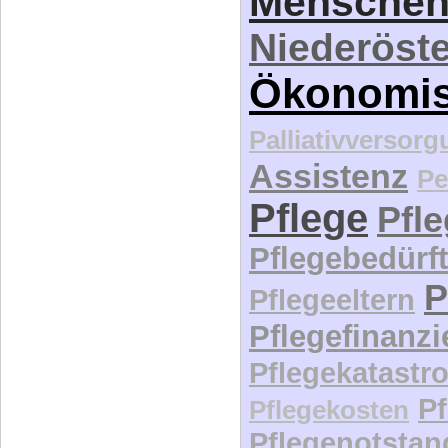
Menschen
Niederöste
Ökonomi
Palliativversor
Assistenz
Pe
Pflege
Pfl
Pflegebedürft
P
Pflegeeltern
Pflegefinanz
Pflegekatastr
P
Pflegekosten
Pflegenotstan