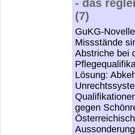
- das regl
(7)
GuKG-Novelle
Missstände si
Abstriche bei 
Pflegequalifik
Lösung: Abke
Unrechtssyste
Qualifikatione
gegen Schönre
Österreichisc
Aussonderung 