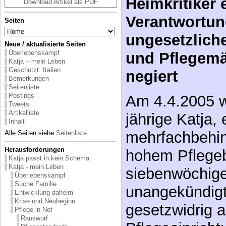
Heimkritiker 
Download Artikel als PDF
Verantwortun
Seiten
ungesetzlich
Neue / aktualisierte Seiten
Überlebenskampf
und Pflegemä
Katja – mein Leben
Geschützt: Italien
negiert
Bemerkungen
Seitenliste
Postings
Am 4.4.2005 w
Tweets
Artikelliste
jährige Katja,
Inhalt
mehrfachbehi
Alle Seiten siehe
Seitenliste
Herausforderungen
hohem Pflegeb
Katja passt in kein Schema
Katja - mein Leben
siebenwöchige
Überlebenskampf
Suche Familie
unangekündigt 
Entwicklung daheim
Krise und Neubeginn
gesetzwidrig a
Pflege in Not
Rauswurf