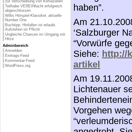
zur Verschiebung von Klimazielen
haben”.
Teilhabe VEREINfacht erfolgreich
abgeschlossen
Willis Hörspiel-Klassiker, aktuelle
Am 21.10.2008
Number One
Buchtipp: Hinfallen ist erlaubt.
Aufstehen ist Pflicht
‘Salzburger Na
Ungleiche Chancen im Umgang mit
Hitze
“Vorwürfe geg
Adminbereich
Anmelden
Siehe:
http://
Eintrags-Feed
Kommentar-Feed
artikel
WordPress.org
Am 19.11.200
Lichtenauer sei
Behindertenein
Vorgehen wege
“verleumderis
angedroht. Si