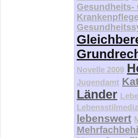
Gesundheits-
Krankenpfleg
Gesundheitss
Gleichber
Grundrec
H
Novelle 2009
Kat
Jugendamt
Länder
Lebe
Lebensstilmediz
lebenswert
Mehrfachbeh