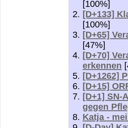
[100%]
[D+133] K
[100%]
[D+65] Ve
[47%]
[D+70] Ve
erkennen
[
[D+1262] P
[D+15] OR
[D+1] SN-A
gegen Pfl
Katja - me
[D-Day] Ka