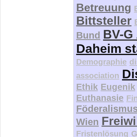
Betreuung
Bittsteller
BV-G 
Bund
Daheim st
Demographie
d
Di
association
Ethik
Eugenik
Euthanasie
Fi
Föderalismu
Freiwi
Wien
Fristenlösung
G