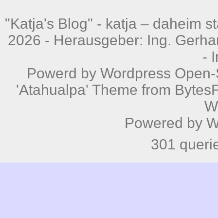
"Katja's Blog" -
katja – daheim st
2026 - Herausgeber: Ing. Gerhar
-
Powerd by
Wordpress
Open-S
'Atahualpa' Theme from BytesF
W
Powered by
W
301 queri