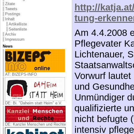
Zitate
http://katja.
Tweets
Postings
tung-erkenne
Inhalt
Artikelliste
Seitenliste
Am 4.4.2008 er
Archiv
Impressum
Pflegevater Ka
News
Lichtenauer, S
Staatsanwaltsc
Vorwurf lautet
AT: BIZEPS-INFO
und Gesundhe
Unmündiger du
DE: Bi. "Daheim statt Heim" e.V.
qualifizierte u
nicht befugte 
DE: Kanzlei Menschen und Rechte
intensiv pfleg