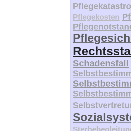
Pflegekatastr
P
Pflegekosten
Pflegenotstan
Pflegesic
Rechtssta
Schadensfall
Selbstbestim
Selbstbesti
Selbstbestim
Selbstvertret
Sozialsys
Sterbebegleitun