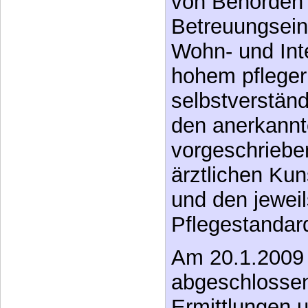
von Behörden 
Betreuungseinr
Wohn- und Int
hohem pfleger
selbstverstän
den anerkannt
vorgeschriebe
ärztlichen Ku
und den jeweil
Pflegestandard
Am 20.1.2009 w
abgeschlossen
Ermittlungen u