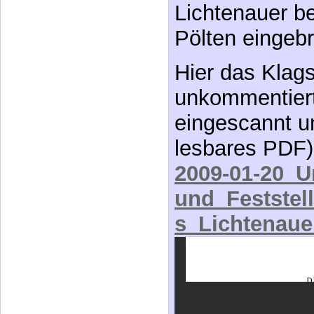
Lichtenauer b
Pölten eingebr
Hier das Klag
unkommentiert 
eingescannt u
lesbares PDF)
2009-01-20_U
und_Feststel
s_Lichtenau