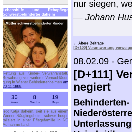
nur siegen, we
Le­bens­hil­fe und Re­h­a­pfle­ge
Schwerst­be­hin­der­ter da­heim
—
Johann Hus
← Ältere Beiträge
[D+100] Verantwortung verweige
08.02.09 - Ge
[D+111] Ve
Ret­tung aus Kin­der- Ver­wahr­an­stalt,
Be­wah­rung vor wei­te­rer Ver­nach­läs­si­
gung in Wie­ner Be­hin­der­ten­hei­men
am
negiert
20.11.1989.
36
8
19
Behinderten- 
Years
Months
Days
Niederösterre
lebt Kat­ja da­heim, seit sie aus ei­nem
Wie­ner Säug­lings­heim schwer hos­pi­
ta­li­siert in ei­ner Pfle­ge­fa­mi­lie in NÖ
Unterlassung
Auf­nah­me fand.