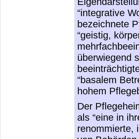
Eigendarstellu
“integrative 
bezeichnete P
“geistig, körpe
mehrfachbeeint
überwiegend 
beeinträchtig
“basalem Betr
hohem Pflegebe
Der Pflegeheim
als “eine in i
renommierte, 