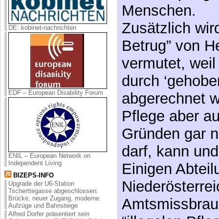
Menschen.
Zusätzlich wi
DE: kobinet-nachrichten
Betrug” von H
vermutet, weil
durch ‘gehobe
EDF – European Disability Forum
abgerechnet wi
Pflege aber au
Gründen gar n
darf, kann und 
ENIL – European Network on
Independent Living
Einigen Abtei
BIZEPS-INFO
Niederösterrei
Upgrade der U6-Station
Tscherttegasse abgeschlossen:
Brücke, neuer Zugang, moderne
Amtsmissbrau
Aufzüge und Bahnsteige
Alfred Dorfer präsentiert sein