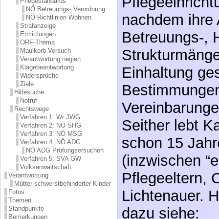
Pflegeeinrich
Pflegestandards
NÖ Betreuungs- Verordnung
nachdem ihre 
NÖ Richtlinien Wohnen
Strafanzeige
Betreuungs-, 
Ermittlungen
ORF-Thema
Strukturmänge
Maulkorb-Versuch
Verantwortung negiert
Klagebeantwortung
Einhaltung ges
Widersprüche
Ziele
Bestimmungen 
Hilfesuche
Notruf
Vereinbarungen
Rechtswege
Verfahren 1: Wr JWG
Seither lebt K
Verfahren 2: NÖ SHG
Verfahren 3: NÖ MSG
schon 15 Jahre
Verfahren 4: NÖ ADG
NÖ ADG Prüfungsersuchen
(inzwischen “
Verfahren 5: SVA GW
Volksanwaltschaft
Pflegeeltern, 
Verantwortung
Mütter schwerstbehinderter Kinder
Lichtenauer. H
Fotos
Themen
dazu siehe:
Standpunkte
Bemerkungen