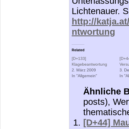
Unterlassungs
Lichtenauer. S
http://katja.
ntwortung
Related
[D+133]
[D+4
Klagebeantwortung
Vers
2. März 2009
3. D
In "Allgemein"
In "A
Ähnliche B
posts), Wer
thematisch
[D+44] Ma