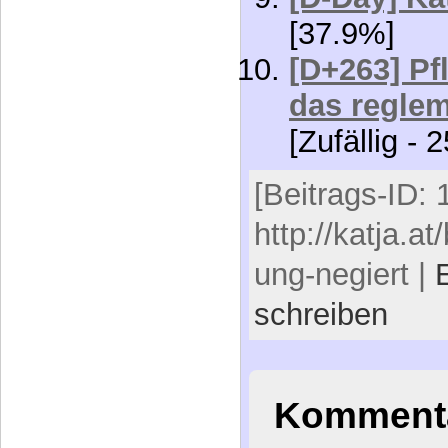
[37.9%]
[D+263] Pf
das reglem
[Zufällig - 
[Beitrags-ID: 
http://katja.a
ung-negiert |
schreiben
Kommenta