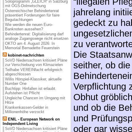
“illegalen Pfl
Soloprogramm „GLEICH“ in Salzburg
mit ÖGS-Dolmetschung
jahrelang initi
Österreichischer Behindertenrat
präsentiert Forderungen für faire
Begutachtungen
gedeckt zu ha
Wie werden die neuen Euro-
Banknoten aussehen?
ungesetzliche
Behindertenrat: Digitalisierung darf
analoge Zugangswege nicht ersetzen
zu verantwort
OKTO am 4. August 2026: In
Memorial Bernadette Feuerstein
Die Staatsanw
kobinet-nachrichten
SoVD Niedersachsen kritisiert Pläne
seither, ob die
zur Verschiebung von Klimazielen
Teilhabe VEREINfacht erfolgreich
Behindertenein
abgeschlossen
Willis Hörspiel-Klassiker, aktuelle
Verpflichtung 
Number One
Buchtipp: Hinfallen ist erlaubt.
Aufstehen ist Pflicht
Obhut gröblich
Ungleiche Chancen im Umgang mit
Hitze
und ob die Beh
Krankenkassen-Gelder in
Millionenhöhe verzockt
und Prüfungspf
ENIL - European Network on
Independent Living
oder gar wisse
SoVD Niedersachsen kritisiert Pläne