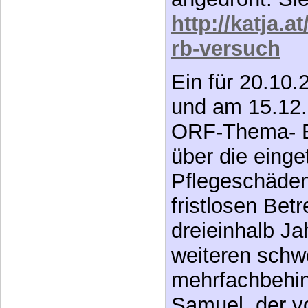
http://katja.
rb-versuch
Ein für 20.10
und am 15.12.
ORF-Thema- Be
über die einge
Pflegeschäden
fristlosen Be
dreieinhalb J
weiteren schw
mehrfachbehi
Samuel, der v