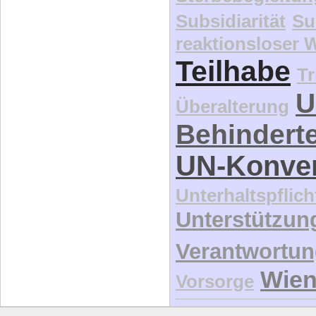
Subsidiarität
Su
reaktionsloser
Teilhabe
Tr
U
Überalterung
Behindert
UN-Konve
Unterhaltspflich
Unterstützun
Verantwortu
Wie
Vorsorge