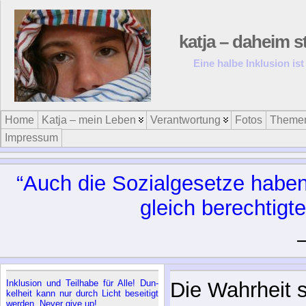
katja – daheim s
Eine halbe Inklusion ist
Home
Katja – mein Leben
Verantwortung
Fotos
Theme
Impressum
Standpun
In­klu­si­on und Teil­ha­be für Al­le! Dun­
Die Wahrheit s
kel­heit kann nur durch Licht be­sei­tigt
wer­den. Ne­ver gi­ve up!