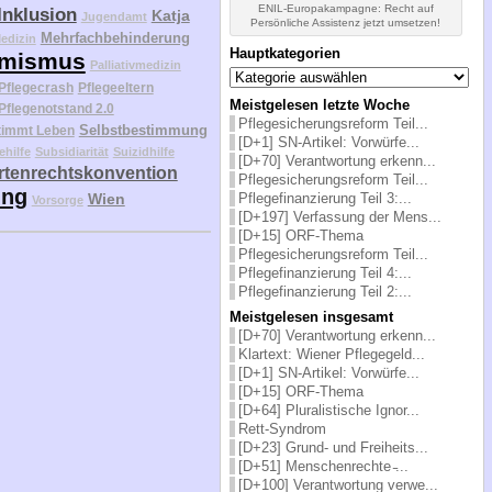
ENIL-Europakampagne: Recht auf
Inklusion
Katja
Jugendamt
Persönliche Assistenz jetzt umsetzen!
Mehrfachbehinderung
edizin
Hauptkategorien
mismus
Palliativmedizin
Hauptkategorien
Pflegecrash
Pflegeeltern
Meistgelesen letzte Woche
Pflegenotstand 2.0
Pflegesicherungsreform Teil...
Selbstbestimmung
timmt Leben
[D+1] SN-Artikel: Vorwürfe...
ehilfe
Subsidiarität
Suizidhilfe
[D+70] Verantwortung erkenn...
tenrechtskonvention
Pflegesicherungsreform Teil...
ung
Pflegefinanzierung Teil 3:...
Wien
Vorsorge
[D+197] Verfassung der Mens...
[D+15] ORF-Thema
Pflegesicherungsreform Teil...
Pflegefinanzierung Teil 4:...
Pflegefinanzierung Teil 2:...
Meistgelesen insgesamt
[D+70] Verantwortung erkenn...
Klartext: Wiener Pflegegeld...
[D+1] SN-Artikel: Vorwürfe...
[D+15] ORF-Thema
[D+64] Pluralistische Ignor...
Rett-Syndrom
[D+23] Grund- und Freiheits...
[D+51] Menschenrechte ̵...
[D+100] Verantwortung verwe...