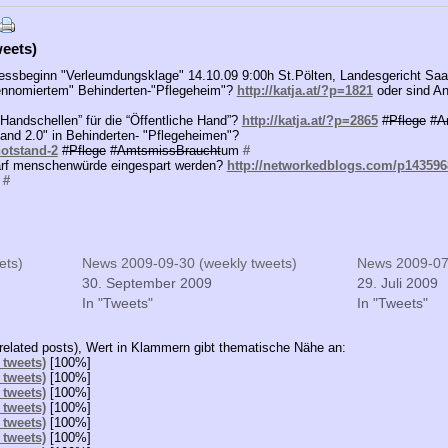
eets)
essbeginn "Verleumdungsklage" 14.10.09 9:00h St.Pölten, Landesgericht Saal
rennomiertem" Behinderten-"Pflegeheim"?
http://katja.at/?p=1821
oder sind An
“Handschellen” für die “Öffentliche Hand”?
http://katja.at/?p=2865
#
Pflege
#
A
tand 2.0" in Behinderten- "Pflegeheimen"?
notstand-2
#
Pflege
#
AmtsmissBraucht
um
#
rf menschenwürde eingespart werden?
http://networkedblogs.com/p143596
r
#
ets)
News 2009-09-30 (weekly tweets)
News 2009-07-
30. September 2009
29. Juli 2009
In "Tweets"
In "Tweets"
related posts), Wert in Klammern gibt thematische Nähe an:
 tweets)
[100%]
 tweets)
[100%]
 tweets)
[100%]
 tweets)
[100%]
 tweets)
[100%]
 tweets)
[100%]