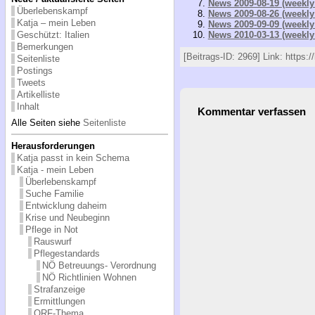
News 2009-08-19 (weekly
Überlebenskampf
News 2009-08-26 (weekly
Katja – mein Leben
News 2009-09-09 (weekly
News 2010-03-13 (weekly
Geschützt: Italien
Bemerkungen
[Beitrags-ID: 2969] Link: https:
Seitenliste
Postings
Tweets
Artikelliste
Inhalt
Kommentar verfassen
Alle Seiten siehe
Seitenliste
Herausforderungen
Katja passt in kein Schema
Katja - mein Leben
Überlebenskampf
Suche Familie
Entwicklung daheim
Krise und Neubeginn
Pflege in Not
Rauswurf
Pflegestandards
NÖ Betreuungs- Verordnung
NÖ Richtlinien Wohnen
Strafanzeige
Ermittlungen
ORF-Thema