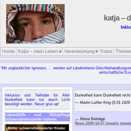
katja – 
Inklu
Home
Katja – mein Leben
Verantwortung
Fotos
Theme
“Mit unglaublicher Ignoranz, ... werden auf Länderebene Gleichbehandlungsr
wirtschaftliche Ex
Inklusion und Teilhabe für Alle!
Dunkelheit kann Dunkelheit nicht
Dunkelheit kann nur durch Licht
—
Martin Luther King (5.01.1929
beseitigt werden. Never give up!
Lebenshilfe und Rehapflege
← Ältere Beiträge
Schwerstbehinderter daheim
News 2009-10-07 (weekly tweets