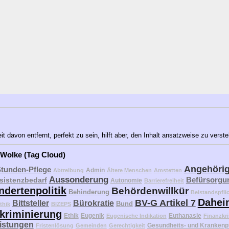
 davon entfernt, perfekt zu sein, hilft aber, den Inhalt ansatzweise zu verst
 Wolke (Tag Cloud)
Angehöri
Stunden-Pflege
Admin
Abtreibung
Ältere Menschen
Amstetten
Aussonderung
Befürsorgu
sistenzbedarf
Autonomie
Barrierefreiheit
ndertenpolitik
Behördenwillkür
Behinderung
Beistandspfli
Dahei
BV-G Artikel 7
Bittsteller
Bürokratie
Bund
thik
BIZEPS
kriminierung
Ethik
Eugenik
Euthanasie
Eugenische Indikation
Finanzkri
eistungen
Gesundheits- und Krankenp
Fristenlösung
Gemeinden
Gerechtigkeit