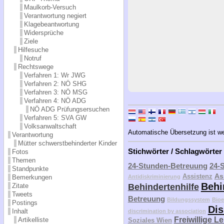
Maulkorb-Versuch
Verantwortung negiert
Klagebeantwortung
Widersprüche
Ziele
Hilfesuche
Notruf
Rechtswege
Verfahren 1: Wr JWG
Verfahren 2: NÖ SHG
Verfahren 3: NÖ MSG
Verfahren 4: NÖ ADG
NÖ ADG Prüfungsersuchen
Verfahren 5: SVA GW
Volksanwaltschaft
Automatische Übersetzung ist weit
Verantwortung
Mütter schwerstbehinderter Kinder
Stichwörter / Schlagwörter
Fotos
Themen
24-Stunden-Betreuung
24-
Standpunkte
As
Assistenz
Bemerkungen
Antidiskriminierung
Behi
Zitate
Behindertenhilfe
Tweets
Betreuung
Bildungssystem
Bioe
Postings
Dis
Inhalt
discrimination by association
Freiwillige L
Artikelliste
Soziales Wien