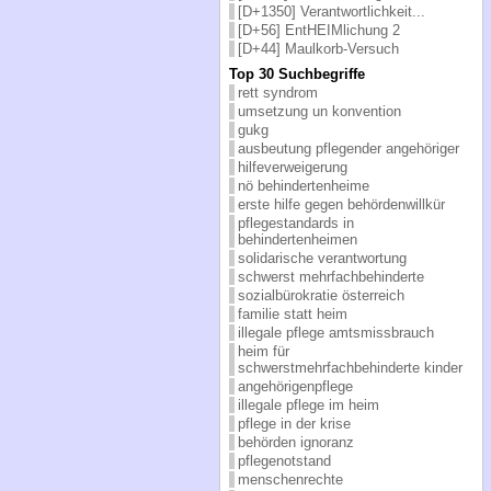
[D+1350] Verantwortlichkeit...
[D+56] EntHEIMlichung 2
[D+44] Maulkorb-Versuch
Top 30 Suchbegriffe
rett syndrom
umsetzung un konvention
gukg
ausbeutung pflegender angehöriger
hilfeverweigerung
nö behindertenheime
erste hilfe gegen behördenwillkür
pflegestandards in
behindertenheimen
solidarische verantwortung
schwerst mehrfachbehinderte
sozialbürokratie österreich
familie statt heim
illegale pflege amtsmissbrauch
heim für
schwerstmehrfachbehinderte kinder
angehörigenpflege
illegale pflege im heim
pflege in der krise
behörden ignoranz
pflegenotstand
menschenrechte