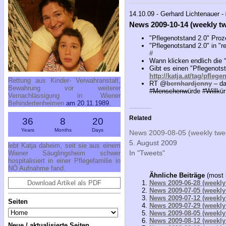
14.10.09 - Gerhard Lichtenauer -
News 2009-10-14 (weekly tw
"Pflegenotstand 2.0" Proz
"Pflegenotstand 2.0" in "
#
Wann klicken endlich die 
Gibt es einen "Pflegenots
http://katja.at/tag/pflege
Rettung aus Kinder- Verwahranstalt,
RT @
bernhardjenny
– da
Bewahrung vor weiterer
#
Menschenw
ürde #
Willk
ü
Vernachlässigung in Wiener
Behindertenheimen
am 20.11.1989.
Related
36
8
20
Years
Months
Days
News 2009-08-05 (weekly twe
5. August 2009
lebt Katja daheim, seit sie aus einem
In "Tweets"
Wiener Säuglingsheim schwer
hospitalisiert in einer Pflegefamilie in
NÖ Aufnahme fand.
Ähnliche Beiträge
(most 
News 2009-06-28 (weekly
Download Artikel als PDF
News 2009-07-05 (weekly
News 2009-07-12 (weekly
Seiten
News 2009-07-29 (weekly
News 2009-08-05 (weekly
News 2009-08-12 (weekly
Neue / aktualisierte Seiten