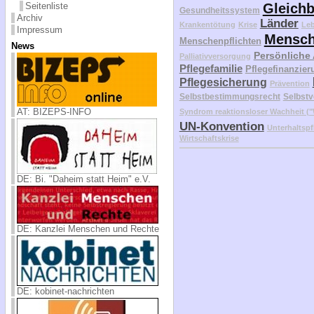
Seitenliste
Gleichb
Gesundheitssystem
Archiv
Länder
Krankentötung
Krise
Le
Impressum
Mensch
Menschenpflichten
News
Persönliche
Palliativversorgung
Pflegefamilie
Pflegefinanzier
Pflegesicherung
Prävention
Selbstbestimmungsrecht
Selbstv
AT: BIZEPS-INFO
Syndrom reaktionsloser Wachheit 
UN-Konvention
Unterhaltspf
Wirtschaftskrise
DE: Bi. "Daheim statt Heim" e.V.
DE: Kanzlei Menschen und Rechte
DE: kobinet-nachrichten