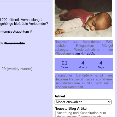
 209, öffentl. Verhandlung
#
gehörige bloß üble Verleumder?
mtsmissBraucht
um
#
Rauswurf aus Behinderten- WG,
87
#
Grundrechte
nachdem Pflegeeltern Mängel
aufzeigten. Wiederaufnahme in die
Pflegefamilie
am 4.4.2005.
21
4
4
Years
Months
Days
29 (weekly tweets)
chronischer Behördenk(r)ampf seit
illegalem Rauswurf Katjas aus Wiener
Behindertenheim in NÖ, nach nur 7
Wochen Aufenthalt.
Artikel
Artikel
Neueste Blog-Artikel
Anstiftung und Konspiration zum
Heimvertrags-Gesetzesbruch