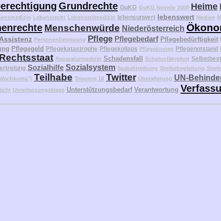
erechtigung
Grundrechte
Heime
GuKG
GuKG Novelle 2009
lebenswert
lebensunwert
bensmedizin
Lebensrecht
Lebensstilmedizin
Medien
M
Ökono
enrechte
Menschenwürde
Niederösterreich
Pflege
Pflegebedarf
 Assistenz
Pflegebedürftigkeit
Personenbetreuung
ung
Pflegegeld
Pflegekatastrophe
Pflegekollaps
Pflegenotstand
Pflegekosten
Rechtsstaat
Schadensfall
Selbstbes
Reparaturmedizin
Schulunfähigkeit
Sozialhilfe
Sozialsystem
ertretung
Spätabtreibung
Sterbebegleitung
Sterb
Teilhabe
Twitter
UN-Behinder
("Wachkoma")
Trisomie 18
Überalterung
Verfass
Unterstützungsbedarf
Verantwortung
licht
Unterlassungsklage