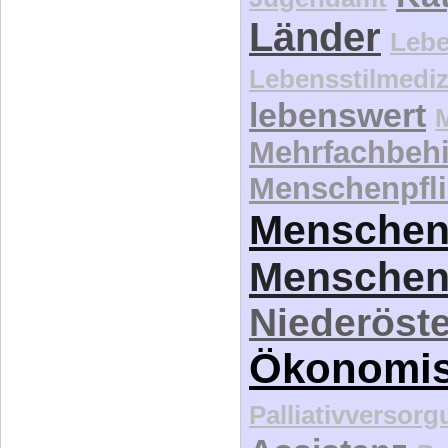
Länder
Lebe
Lebensstilmediz
lebenswert
Mehrfachbeh
Menschenpfli
Menschen
Menschen
Niederöste
Ökonomi
Palliativversor