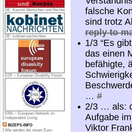
Verständnis,
falsche Ko
DE: Kanzlei Menschen und Rechte
sind trotz A
reply to 
DE: kobinet-nachrichten
1/3 “Es gibt
das einen 
befähigte, 
Schwierigke
EDF – European Disability Forum
Beschwerde
…
#
2/3 … als: 
ENIL – European Network on
Aufgabe im
Independent Living
Viktor Fran
BIZEPS-INFO
Wie werden die neuen Euro-