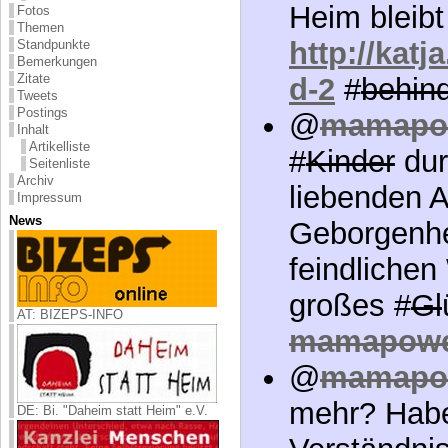
Heim bleibt
Fotos
Themen
http://katj
Standpunkte
Bemerkungen
Zitate
d-2
#
behind
Tweets
Postings
@
mamapo
Inhalt
Artikelliste
#
Kinder
dur
Seitenliste
Archiv
liebenden 
Impressum
News
Geborgenhei
feindlichen
großes #
Gl
AT: BIZEPS-INFO
mamapowe
@
mamapo
mehr? Habe
DE: Bi. "Daheim statt Heim" e.V.