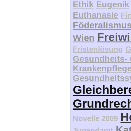
Ethik
Eugenik
Euthanasie
Fi
Föderalismu
Freiwi
Wien
Fristenlösung
G
Gesundheits-
Krankenpfleg
Gesundheitss
Gleichber
Grundrec
H
Novelle 2009
Kat
Jugendamt