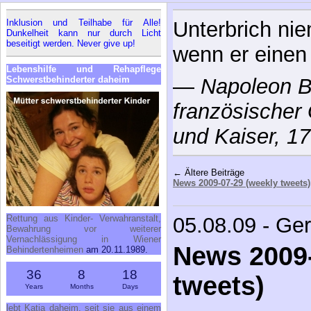
Inklusion und Teilhabe für Alle!
Unterbrich ni
Dunkelheit kann nur durch Licht
beseitigt werden. Never give up!
wenn er einen
Lebenshilfe und Rehapflege
Schwerstbehinderter daheim
—
Napoleon B
französischer
und Kaiser, 1
← Ältere Beiträge
News 2009-07-29 (weekly tweets)
Rettung aus Kinder- Verwahranstalt,
05.08.09 - Ge
Bewahrung vor weiterer
Vernachlässigung in Wiener
News 2009-
Behindertenheimen
am 20.11.1989.
36
8
18
tweets)
Years
Months
Days
lebt Katja daheim, seit sie aus einem