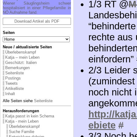
1/3 RT @
M
Wiener Säuglingsheim schwer
hospitalisiert in einer Pflegefamilie in
Landesbehi
NÖ Aufnahme fand.
Download Artikel als PDF
“behindert
Seiten
rechte aus 
behinderte
Neue / aktualisierte Seiten
Überlebenskampf
einfordern”
Katja – mein Leben
Geschützt: Italien
2/3 Leider 
Bemerkungen
Seitenliste
Postings
(zumindest 
Tweets
Artikelliste
noch nicht 
Inhalt
angekomm
Alle Seiten siehe
Seitenliste
Herausforderungen
http://katj
Katja passt in kein Schema
Katja - mein Leben
ebiete
#
Überlebenskampf
Suche Familie
3/3 Noch he
Entwicklung daheim