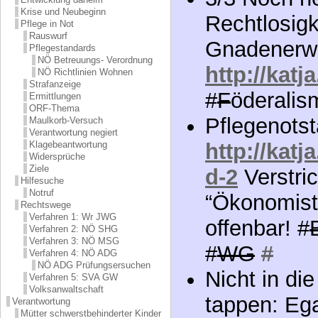
Krise und Neubeginn
Rechtlosigk
Pflege in Not
Rauswurf
Gnadenerwe
Pflegestandards
NÖ Betreuungs- Verordnung
http://katj
NÖ Richtlinien Wohnen
Strafanzeige
#
F
öderalis
Ermittlungen
ORF-Thema
Pflegenotst
Maulkorb-Versuch
Verantwortung negiert
Klagebeantwortung
http://katj
Widersprüche
Ziele
d-2
Verstri
Hilfesuche
Notruf
“Ökonomist
Rechtswege
Verfahren 1: Wr JWG
offenbar! #
Verfahren 2: NÖ SHG
Verfahren 3: NÖ MSG
#
WG
#
Verfahren 4: NÖ ADG
NÖ ADG Prüfungsersuchen
Nicht in di
Verfahren 5: SVA GW
Volksanwaltschaft
tappen: Ega
Verantwortung
Mütter schwerstbehinderter Kinder