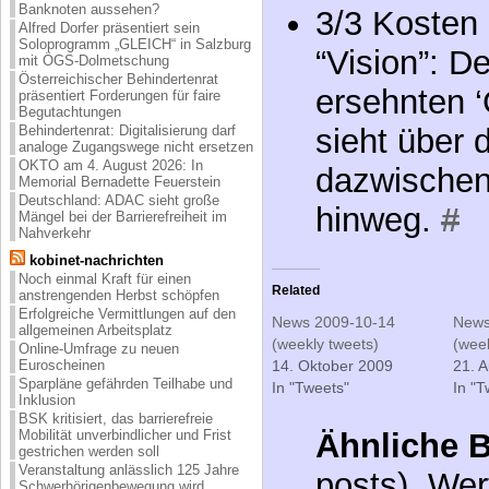
Banknoten aussehen?
3/3 Kosten 
Alfred Dorfer präsentiert sein
Soloprogramm „GLEICH“ in Salzburg
“Vision”: D
mit ÖGS-Dolmetschung
Österreichischer Behindertenrat
ersehnten ‘
präsentiert Forderungen für faire
Begutachtungen
Behindertenrat: Digitalisierung darf
sieht über 
analoge Zugangswege nicht ersetzen
OKTO am 4. August 2026: In
dazwischenl
Memorial Bernadette Feuerstein
Deutschland: ADAC sieht große
hinweg.
#
Mängel bei der Barrierefreiheit im
Nahverkehr
kobinet-nachrichten
Noch einmal Kraft für einen
Related
anstrengenden Herbst schöpfen
Erfolgreiche Vermittlungen auf den
News 2009-10-14
News
allgemeinen Arbeitsplatz
(weekly tweets)
(week
Online-Umfrage zu neuen
14. Oktober 2009
21. 
Euroscheinen
Sparpläne gefährden Teilhabe und
In "Tweets"
In "T
Inklusion
BSK kritisiert, das barrierefreie
Mobilität unverbindlicher und Frist
Ähnliche B
gestrichen werden soll
Veranstaltung anlässlich 125 Jahre
posts), Wer
Schwerhörigenbewegung wird