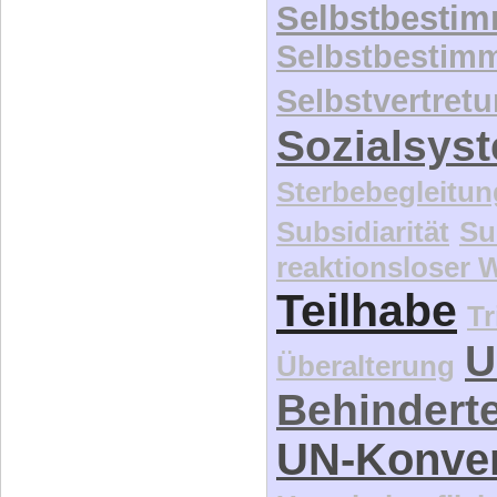
Selbstbesti
Selbstbestim
Selbstvertret
Sozialsys
Sterbebegleitun
Subsidiarität
Su
reaktionsloser
Teilhabe
Tr
U
Überalterung
Behindert
UN-Konve