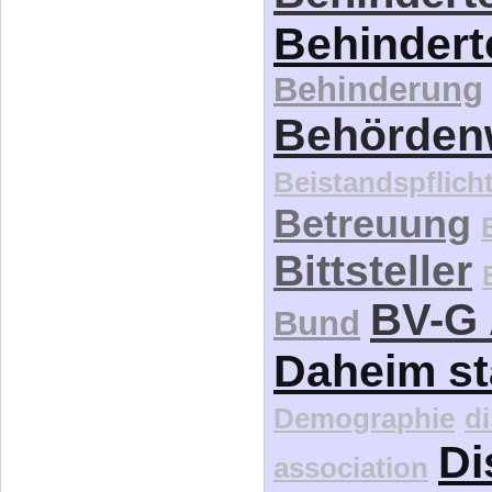
Behindert
Behinderung
Behördenw
Beistandspflich
Betreuung
Bittsteller
BV-G 
Bund
Daheim st
Demographie
d
Di
association