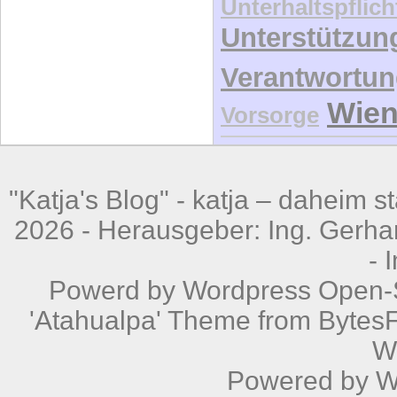
Unterhaltspflich
Unterstützun
Verantwortu
Wie
Vorsorge
"Katja's Blog" -
katja – daheim st
2026 - Herausgeber: Ing. Gerhar
-
Powerd by
Wordpress
Open-S
'Atahualpa' Theme from BytesF
W
Powered by
W