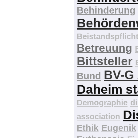
Behinderung
Behördenw
Beistandspflich
Betreuung
Bittsteller
BV-G 
Bund
Daheim st
Demographie
d
Di
association
Ethik
Eugenik