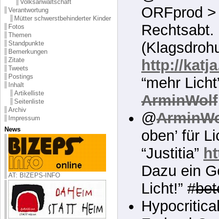
Volksanwaltschaft
ORFprod >
Verantwortung
Mütter schwerstbehinderter Kinder
Rechtsabt.
Fotos
Themen
(Klagsdroh
Standpunkte
Bemerkungen
Zitate
http://katj
Tweets
Postings
“mehr Lich
Inhalt
Artikelliste
ArminWolf
Seitenliste
Archiv
@
ArminWo
Impressum
News
oben’ für L
“Justitia”
ht
Dazu ein Go
AT: BIZEPS-INFO
Licht!” #
bet
Hypocritica