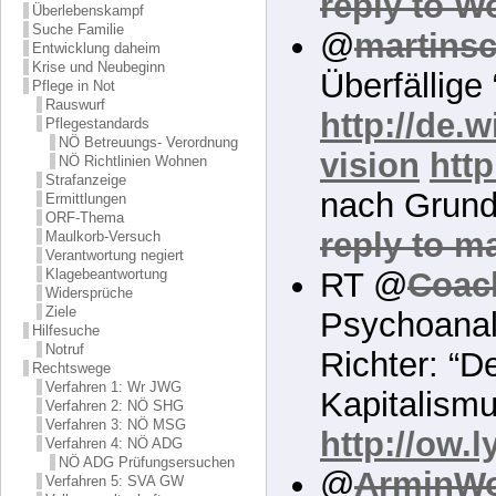
reply to W
Überlebenskampf
Suche Familie
@
martins
Entwicklung daheim
Krise und Neubeginn
Überfällige
Pflege in Not
Rauswurf
http://de.w
Pflegestandards
NÖ Betreuungs- Verordnung
vision
http
NÖ Richtlinien Wohnen
Strafanzeige
nach Grund
Ermittlungen
ORF-Thema
reply to m
Maulkorb-Versuch
Verantwortung negiert
Klagebeantwortung
RT @
Coac
Widersprüche
Ziele
Psychoanal
Hilfesuche
Notruf
Richter: “
Rechtswege
Verfahren 1: Wr JWG
Kapitalismu
Verfahren 2: NÖ SHG
Verfahren 3: NÖ MSG
http://ow.l
Verfahren 4: NÖ ADG
NÖ ADG Prüfungsersuchen
@
ArminWo
Verfahren 5: SVA GW