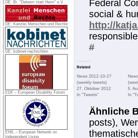
Federal Con
DE: Bi. "Daheim statt Heim" e.V.
social & hu
http://katj
DE: Kanzlei Menschen und Rechte
responsibl
#
DE: kobinet-nachrichten
Related
News 2012-10-27
News
(weekly tweets)
(week
27. Oktober 2012
5. A
EDF – European Disability Forum
In "Tweets"
In "T
Ähnliche B
posts), Wer
thematisch
ENIL – European Network on
Independent Living