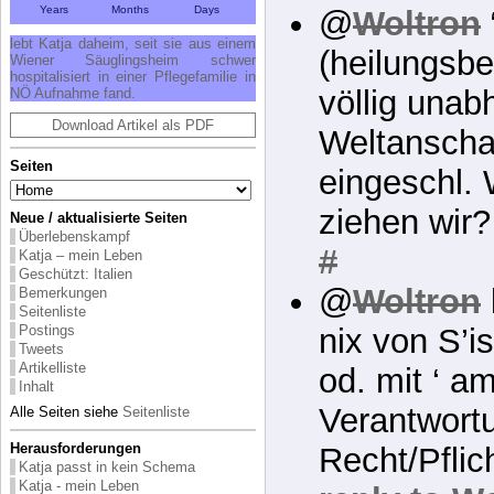
Years
Months
Days
@
Woltron
lebt Katja daheim, seit sie aus einem
(heilungsbed
Wiener Säuglingsheim schwer
hospitalisiert in einer Pflegefamilie in
völlig unabh
NÖ Aufnahme fand.
Download Artikel als PDF
Weltanscha
Seiten
eingeschl.
ziehen wir
Neue / aktualisierte Seiten
Überlebenskampf
#
Katja – mein Leben
Geschützt: Italien
@
Woltron
Bemerkungen
Seitenliste
Postings
nix von S’i
Tweets
Artikelliste
od. mit ‘ am
Inhalt
Verantwort
Alle Seiten siehe
Seitenliste
Herausforderungen
Recht/Pflich
Katja passt in kein Schema
Katja - mein Leben