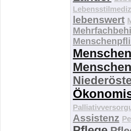
Lebensstilmediz
lebenswert
Mehrfachbeh
Menschenpfli
Menschen
Menschen
Niederöste
Ökonomi
Palliativversor
Assistenz
Pe
Pflege
Pfl