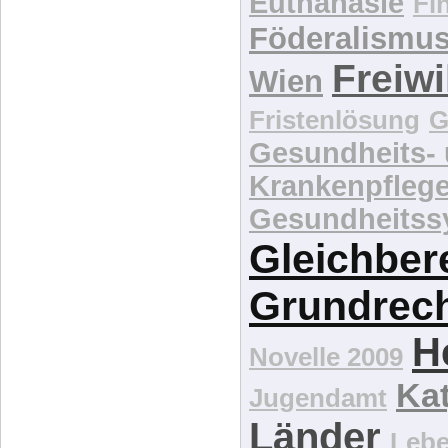
Euthanasie
Fi
Föderalismu
Freiwi
Wien
Fristenlösung
G
Gesundheits-
Krankenpfleg
Gesundheitss
Gleichber
Grundrec
H
Novelle 2009
Kat
Jugendamt
Länder
Lebe