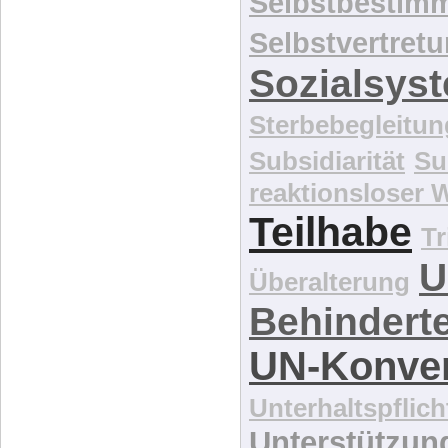
Selbstbestim
Selbstvertret
Sozialsys
Sterbebegleitun
Subsidiarität
Su
reaktionsloser
Teilhabe
Tr
U
Überalterung
Behindert
UN-Konve
Unterhaltspflich
Unterstützun