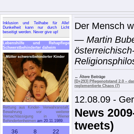
Inklusion und Teilhabe für Alle!
Der Mensch w
Dunkelheit kann nur durch Licht
beseitigt werden. Never give up!
—
Martin Bube
Lebenshilfe und Rehapflege
Schwerstbehinderter daheim
österreichisch
Religionsphil
← Ältere Beiträge
[D+293] Pflegenotstand 2.0 – da
reglementierte Chaos (7)
12.08.09 - Ge
Rettung aus Kinder- Verwahranstalt,
News 2009-
Bewahrung vor weiterer
Vernachlässigung in Wiener
Behindertenheimen
am 20.11.1989.
tweets)
36
8
22