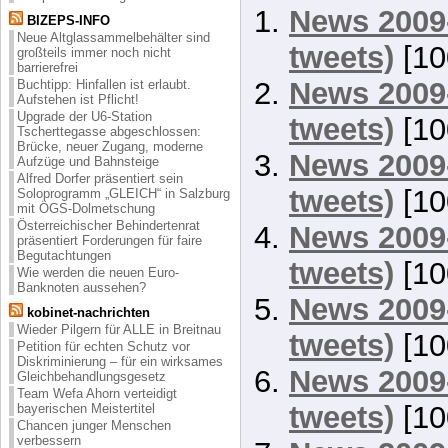
News 2009-
BIZEPS-INFO
Neue Altglassammelbehälter sind
tweets)
[10
großteils immer noch nicht
barrierefrei
News 2009-
Buchtipp: Hinfallen ist erlaubt.
Aufstehen ist Pflicht!
Upgrade der U6-Station
tweets)
[10
Tscherttegasse abgeschlossen:
Brücke, neuer Zugang, moderne
News 2009-
Aufzüge und Bahnsteige
Alfred Dorfer präsentiert sein
tweets)
[10
Soloprogramm „GLEICH“ in Salzburg
mit ÖGS-Dolmetschung
Österreichischer Behindertenrat
News 2009-
präsentiert Forderungen für faire
Begutachtungen
tweets)
[10
Wie werden die neuen Euro-
Banknoten aussehen?
News 2009-
kobinet-nachrichten
Wieder Pilgern für ALLE in Breitnau
tweets)
[10
Petition für echten Schutz vor
Diskriminierung – für ein wirksames
News 2009-
Gleichbehandlungsgesetz
Team Wefa Ahorn verteidigt
tweets)
[10
bayerischen Meistertitel
Chancen junger Menschen
verbessern