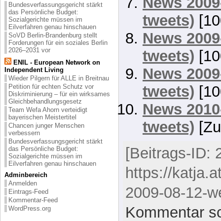
News 2009-
Bundesverfassungsgericht stärkt
das Persönliche Budget:
tweets)
[10
Sozialgerichte müssen im
Eilverfahren genau hinschauen
News 2009-
SoVD Berlin-Brandenburg stellt
Forderungen für ein soziales Berlin
2026–2031 vor
tweets)
[10
ENIL - European Network on
News 2009-
Independent Living
Wieder Pilgern für ALLE in Breitnau
tweets)
[10
Petition für echten Schutz vor
Diskriminierung – für ein wirksames
Gleichbehandlungsgesetz
News 2010-
Team Wefa Ahorn verteidigt
bayerischen Meistertitel
tweets)
[Zu
Chancen junger Menschen
verbessern
Bundesverfassungsgericht stärkt
[Beitrags-ID: 
das Persönliche Budget:
Sozialgerichte müssen im
Eilverfahren genau hinschauen
https://katja.
Adminbereich
Anmelden
2009-08-12-we
Eintrags-Feed
Kommentar-Feed
Kommentar sc
WordPress.org