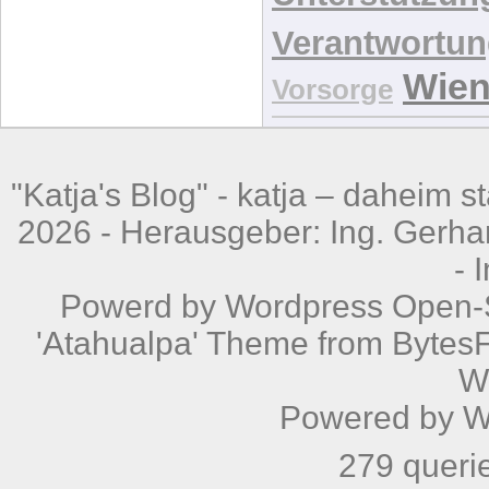
Verantwortu
Wie
Vorsorge
"Katja's Blog" -
katja – daheim st
2026 - Herausgeber: Ing. Gerhar
-
Powerd by
Wordpress
Open-S
'Atahualpa' Theme from BytesF
W
Powered by
W
279 queri