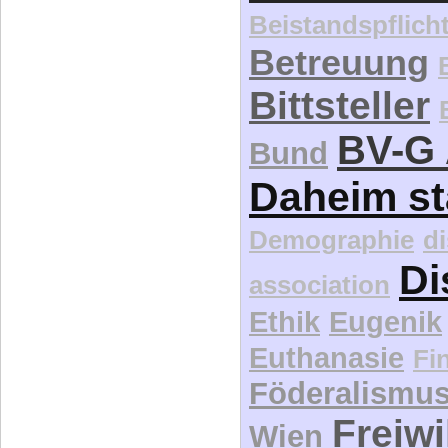
Beistandspflich
Betreuung
Bittsteller
BV-G 
Bund
Daheim st
Demographie
d
Di
association
Ethik
Eugenik
Euthanasie
Fi
Föderalismu
Freiwi
Wien