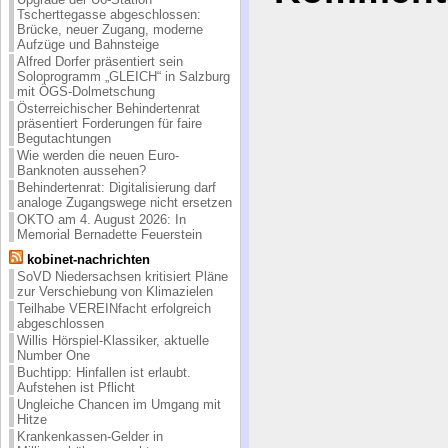
Tscherttegasse abgeschlossen:
Brücke, neuer Zugang, moderne
Aufzüge und Bahnsteige
Alfred Dorfer präsentiert sein
Soloprogramm „GLEICH“ in Salzburg
mit ÖGS-Dolmetschung
Österreichischer Behindertenrat
präsentiert Forderungen für faire
Begutachtungen
Wie werden die neuen Euro-
Banknoten aussehen?
Behindertenrat: Digitalisierung darf
analoge Zugangswege nicht ersetzen
OKTO am 4. August 2026: In
Memorial Bernadette Feuerstein
kobinet-nachrichten
SoVD Niedersachsen kritisiert Pläne
zur Verschiebung von Klimazielen
Teilhabe VEREINfacht erfolgreich
abgeschlossen
Willis Hörspiel-Klassiker, aktuelle
Number One
Buchtipp: Hinfallen ist erlaubt.
Aufstehen ist Pflicht
Ungleiche Chancen im Umgang mit
Hitze
Krankenkassen-Gelder in