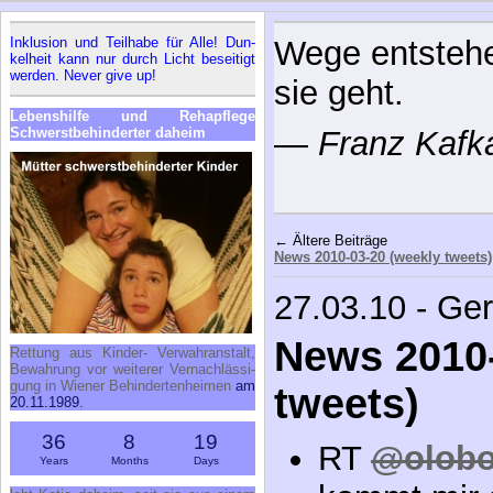
In­klu­si­on und Teil­ha­be für Al­le! Dun­
Wege entsteh
kel­heit kann nur durch Licht be­sei­tigt
wer­den. Ne­ver gi­ve up!
sie geht.
Le­bens­hil­fe und Re­h­a­pfle­ge
Schwerst­be­hin­der­ter da­heim
—
Franz Kafk
← Ältere Beiträge
News 2010-03-20 (weekly tweets)
27.03.10 - Ge
News 2010-
Ret­tung aus Kin­der- Ver­wahr­an­stalt,
Be­wah­rung vor wei­te­rer Ver­nach­läs­si­
gung in Wie­ner Be­hin­der­ten­hei­men
am
tweets)
20.11.1989.
36
8
19
RT
@olob
Years
Months
Days