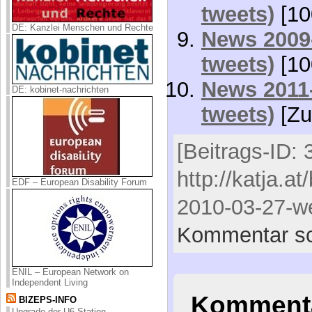
tweets)
[10
DE: Kanzlei Menschen und Rechte
News 2009-
tweets)
[10
News 2011-
DE: kobinet-nachrichten
tweets)
[Zu
[Beitrags-ID: 
http://katja.a
EDF – European Disability Forum
2010-03-27-we
Kommentar sc
ENIL – European Network on
Independent Living
Kommenta
BIZEPS-INFO
Upgrade der U6-Station