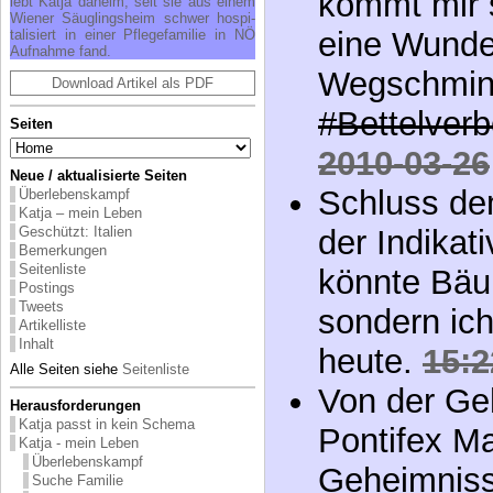
kommt mir 
lebt Kat­ja da­heim, seit sie aus ei­nem
Wie­ner Säug­lings­heim schwer hos­pi­
eine Wunde
ta­li­siert in ei­ner Pfle­ge­fa­mi­lie in NÖ
Auf­nah­me fand.
Wegschmink
Download Artikel als PDF
#Bettelverb
Seiten
2010-03-26
Neue / aktualisierte Seiten
Schluss dem
Überlebenskampf
Katja – mein Leben
Geschützt: Italien
der Indikati
Bemerkungen
Seitenliste
könnte Bäu
Postings
Tweets
sondern ich
Artikelliste
Inhalt
heute.
15:2
Alle Seiten siehe
Seitenliste
Von der Ge
Herausforderungen
Katja passt in kein Schema
Pontifex Ma
Katja - mein Leben
Überlebenskampf
Geheimniss
Suche Familie