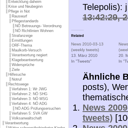
Entwicklung daheim
Telepolis):
Krise und Neubeginn
Pflege in Not
13:42:29, 
Rauswurf
Pflegestandards
NÖ Betreuungs- Verordnung
NÖ Richtlinien Wohnen
Strafanzeige
Related
Ermittlungen
News 2010-03-13
News
ORF-Thema
(weekly tweets)
(week
Maulkorb-Versuch
Verantwortung negiert
13. März 2010
20. 
Klagebeantwortung
In "Tweets"
In "T
Widersprüche
Ziele
Ähnliche B
Hilfesuche
Notruf
posts), Wer
Rechtswege
Verfahren 1: Wr JWG
Verfahren 2: NÖ SHG
thematisch
Verfahren 3: NÖ MSG
Verfahren 4: NÖ ADG
News 2009-
NÖ ADG Prüfungsersuchen
Verfahren 5: SVA GW
tweets)
[10
Volksanwaltschaft
Verantwortung
Mütter schwerstbehinderter Kinder