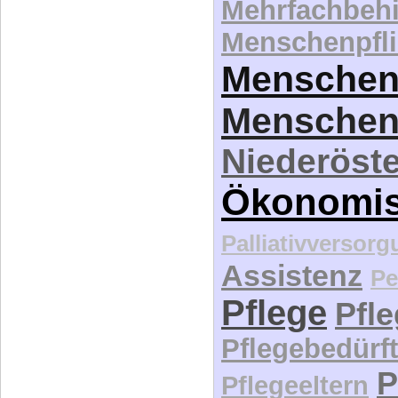
Mehrfachbeh
Menschenpfli
Menschen
Menschen
Niederöste
Ökonomi
Palliativversor
Assistenz
Pe
Pflege
Pfl
Pflegebedürft
P
Pflegeeltern