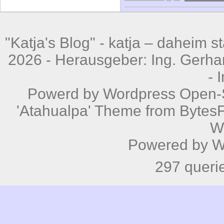
"Katja's Blog" -
katja – daheim st
2026 - Herausgeber: Ing. Gerhar
-
Powerd by
Wordpress
Open-S
'Atahualpa' Theme from BytesF
W
Powered by
W
297 queri