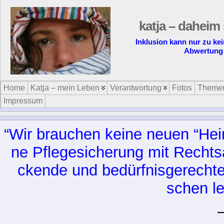
katja – daheim 
Inklusion kann nur zu ke
Abwertung 
Home
Katja – mein Leben
Verantwortung
Fotos
Theme
Impressum
“Wir brau­chen kei­ne neu­en “Hei­me
ne Pfle­ge­si­che­rung mit Rechts­a
cken­de und be­dürf­nis­ge­rech­t
schen le