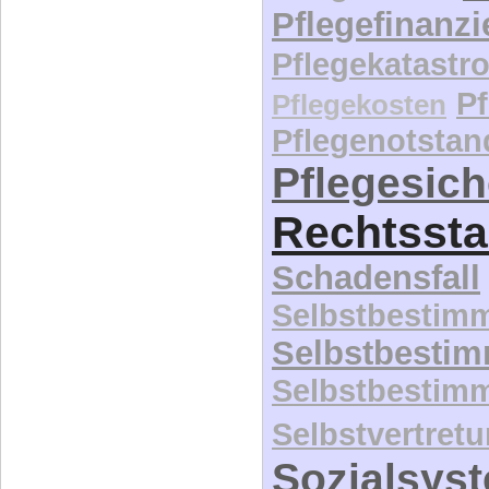
Pflegefinanz
Pflegekatastr
P
Pflegekosten
Pflegenotstan
Pflegesic
Rechtssta
Schadensfall
Selbstbestim
Selbstbesti
Selbstbestim
Selbstvertret
Sozialsys