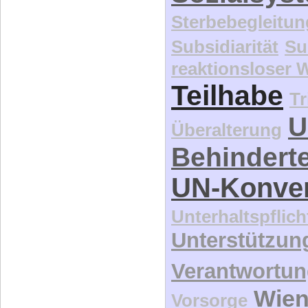
Sterbebegleitun
Subsidiarität
Su
reaktionsloser
Teilhabe
Tr
U
Überalterung
Behindert
UN-Konve
Unterhaltspflich
Unterstützun
Verantwortu
Wie
Vorsorge