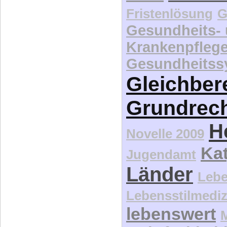
Fristenlösung
G
Gesundheits-
Krankenpfleg
Gesundheitss
Gleichber
Grundrec
H
Novelle 2009
Kat
Jugendamt
Länder
Lebe
Lebensstilmediz
lebenswert