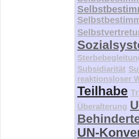
Selbstbesti
Selbstbestim
Selbstvertret
Sozialsys
Sterbebegleitun
Subsidiarität
Su
reaktionsloser
Teilhabe
Tr
U
Überalterung
Behindert
UN-Konve