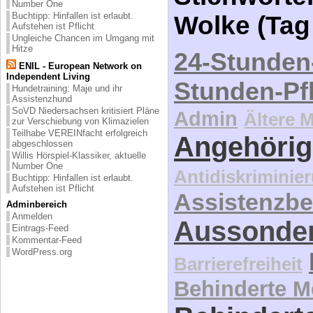
Number One
Buchtipp: Hinfallen ist erlaubt.
Wolke (Tag
Aufstehen ist Pflicht
Ungleiche Chancen im Umgang mit
Hitze
24-Stunden
ENIL - European Network on
Independent Living
Stunden-Pf
Hundetraining: Maje und ihr
Assistenzhund
SoVD Niedersachsen kritisiert Pläne
Admin
Ältere 
zur Verschiebung von Klimazielen
Teilhabe VEREINfacht erfolgreich
Angehörig
abgeschlossen
Willis Hörspiel-Klassiker, aktuelle
Number One
Antidiskriminie
Buchtipp: Hinfallen ist erlaubt.
Aufstehen ist Pflicht
Assistenzbe
Adminbereich
Anmelden
Aussonde
Eintrags-Feed
Kommentar-Feed
WordPress.org
Barrierefreiheit
Behinderte 