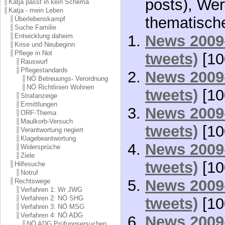
posts), Wer
Katja passt in kein Schema
Katja - mein Leben
thematisch
Überlebenskampf
Suche Familie
Entwicklung daheim
News 2009-
Krise und Neubeginn
Pflege in Not
tweets)
[10
Rauswurf
Pflegestandards
News 2009-
NÖ Betreuungs- Verordnung
NÖ Richtlinien Wohnen
tweets)
[10
Strafanzeige
Ermittlungen
News 2009-
ORF-Thema
Maulkorb-Versuch
tweets)
[10
Verantwortung negiert
Klagebeantwortung
News 2009-
Widersprüche
Ziele
tweets)
[10
Hilfesuche
Notruf
News 2009-
Rechtswege
Verfahren 1: Wr JWG
Verfahren 2: NÖ SHG
tweets)
[10
Verfahren 3: NÖ MSG
Verfahren 4: NÖ ADG
News 2009-
NÖ ADG Prüfungsersuchen