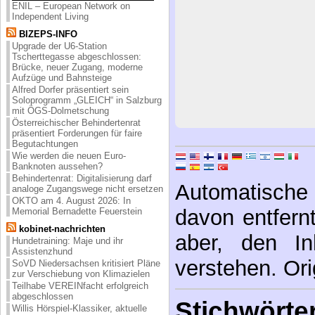
ENIL – European Network on
Independent Living
BIZEPS-INFO
Upgrade der U6-Station
Tscherttegasse abgeschlossen:
Brücke, neuer Zugang, moderne
Aufzüge und Bahnsteige
Alfred Dorfer präsentiert sein
Soloprogramm „GLEICH“ in Salzburg
mit ÖGS-Dolmetschung
Österreichischer Behindertenrat
präsentiert Forderungen für faire
Begutachtungen
Wie werden die neuen Euro-
Banknoten aussehen?
Behindertenrat: Digitalisierung darf
Automatische 
analoge Zugangswege nicht ersetzen
OKTO am 4. August 2026: In
davon entfernt,
Memorial Bernadette Feuerstein
kobinet-nachrichten
aber, den In
Hundetraining: Maje und ihr
Assistenzhund
verstehen. Ori
SoVD Niedersachsen kritisiert Pläne
zur Verschiebung von Klimazielen
Teilhabe VEREINfacht erfolgreich
abgeschlossen
Stichwörter
Willis Hörspiel-Klassiker, aktuelle