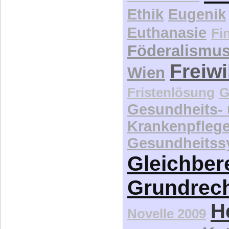
Ethik
Eugenik
Euthanasie
Fi
Föderalismu
Freiwi
Wien
Fristenlösung
G
Gesundheits-
Krankenpfleg
Gesundheitss
Gleichber
Grundrec
H
Novelle 2009