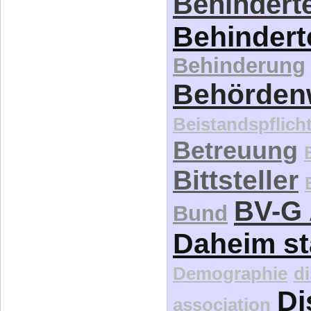
Behinderte
Behindert
Behinderung
Behördenw
Beistandspflich
Betreuung
Bittsteller
BV-G 
Bund
Daheim st
Demographie
d
Di
association