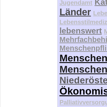
Kat
Jugendamt
Länder
Lebe
Lebensstilmediz
lebenswert
Mehrfachbeh
Menschenpfli
Menschen
Menschen
Niederöste
Ökonomi
Palliativversor