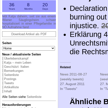
36
8
20
Declaration
Years
Months
Days
burning out
lebt Katja daheim, seit sie aus einem
Wiener Säuglingsheim schwer
injustice.
2
hospitalisiert in einer Pflegefamilie in
NÖ Aufnahme fand.
Erklärung 4
Download Artikel als PDF
Unrechtsmit
Seiten
die Rechtsm
Neue / aktualisierte Seiten
Überlebenskampf
Katja – mein Leben
Geschützt: Italien
Related
Bemerkungen
News 2011-08-27
News
Seitenliste
(weekly tweets)
(week
Postings
Tweets
27. August 2011
27. 
Artikelliste
In "Tweets"
In "T
Inhalt
Alle Seiten siehe
Seitenliste
Ähnliche B
Herausforderungen