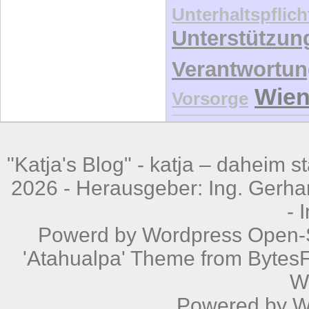
Unterhaltspflich
Unterstützun
Verantwortu
Wie
Vorsorge
"Katja's Blog" -
katja – daheim st
2026 - Herausgeber: Ing. Gerhar
-
Powerd by
Wordpress
Open-S
'Atahualpa' Theme from BytesF
W
Powered by
W