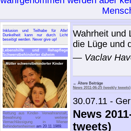
wahrgenommen werden aber kein
Mensc
Inklusion und Teilhabe für Alle!
Wahrheit und 
Dunkelheit kann nur durch Licht
beseitigt werden. Never give up!
die Lüge und 
Lebenshilfe und Rehapflege
Schwerstbehinderter daheim
—
Vaclav Hav
← Ältere Beiträge
News 2011-06-25 (weekly tweets)
30.07.11 - Ge
News 2011-
Rettung aus Kinder- Verwahranstalt,
Bewahrung vor weiterer
Vernachlässigung in Wiener
tweets)
Behindertenheimen
am 20.11.1989.