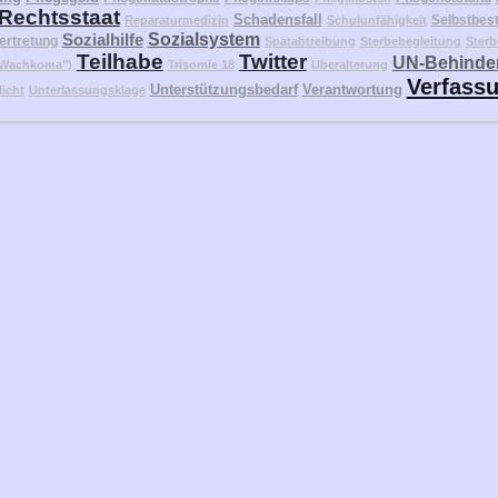
Rechtsstaat
Schadensfall
Selbstbes
Reparaturmedizin
Schulunfähigkeit
Sozialhilfe
Sozialsystem
ertretung
Spätabtreibung
Sterbebegleitung
Sterb
Teilhabe
Twitter
UN-Behinder
("Wachkoma")
Trisomie 18
Überalterung
Verfass
Unterstützungsbedarf
Verantwortung
licht
Unterlassungsklage