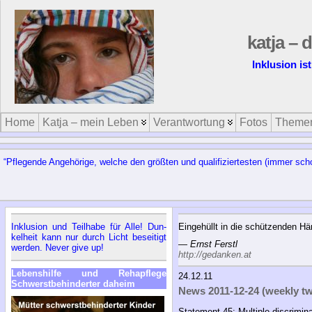
katja – 
Inklusion is
Home
Katja – mein Leben
Verantwortung
Fotos
Theme
“Pfle­gen­de An­ge­hö­ri­ge, wel­che den größ­ten und qua­li­fi­zier­tes­ten (im­mer s
In­klu­si­on und Teil­ha­be für Al­le! Dun­
Eingehüllt in die schützenden Hä
kel­heit kann nur durch Licht be­sei­tigt
—
Ernst Ferstl
wer­den. Ne­ver gi­ve up!
http://gedanken.at
Le­bens­hil­fe und Re­h­a­pfle­ge
24.12.11
Schwerst­be­hin­der­ter da­heim
News 2011-12-24 (weekly tw
Statement 45: Multiple discrimina