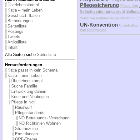
Überlebenskampf
Pflegesicherung
Prävention
Katja – mein Leben
Selbstbestimmungsrecht
Selbstv
Geschützt: Italien
Syndrom reaktionsloser Wachheit 
Bemerkungen
UN-Konvention
Unterhaltspf
Seitenliste
Wirtschaftskrise
Postings
Tweets
Artikelliste
Inhalt
Alle Seiten siehe
Seitenliste
Herausforderungen
Katja passt in kein Schema
Katja - mein Leben
Überlebenskampf
Suche Familie
Entwicklung daheim
Krise und Neubeginn
Pflege in Not
Rauswurf
Pflegestandards
NÖ Betreuungs- Verordnung
NÖ Richtlinien Wohnen
Strafanzeige
Ermittlungen
ORF-Thema