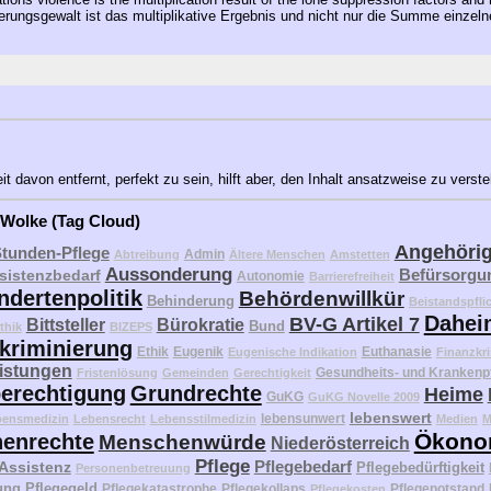
erungsgewalt ist das multiplikative Ergebnis und nicht nur die Summe einzel
 davon entfernt, perfekt zu sein, hilft aber, den Inhalt ansatzweise zu verst
 Wolke (Tag Cloud)
Angehöri
Stunden-Pflege
Admin
Abtreibung
Ältere Menschen
Amstetten
Aussonderung
Befürsorgu
sistenzbedarf
Autonomie
Barrierefreiheit
ndertenpolitik
Behördenwillkür
Behinderung
Beistandspfli
Dahei
BV-G Artikel 7
Bittsteller
Bürokratie
Bund
thik
BIZEPS
kriminierung
Ethik
Eugenik
Euthanasie
Eugenische Indikation
Finanzkri
eistungen
Gesundheits- und Krankenp
Fristenlösung
Gemeinden
Gerechtigkeit
erechtigung
Grundrechte
Heime
GuKG
GuKG Novelle 2009
lebenswert
lebensunwert
bensmedizin
Lebensrecht
Lebensstilmedizin
Medien
M
Ökono
enrechte
Menschenwürde
Niederösterreich
Pflege
Pflegebedarf
 Assistenz
Pflegebedürftigkeit
Personenbetreuung
ung
Pflegegeld
Pflegekatastrophe
Pflegekollaps
Pflegenotstand
Pflegekosten