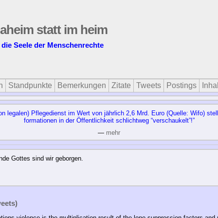
daheim statt im heim
t die Seele der Menschenrechte
n
Standpunkte
Bemerkungen
Zitate
Tweets
Postings
Inhal
chon le­ga­len) Pfle­ge­dienst im Wert von jähr­lich 2,6 Mrd. Eu­ro (Quel­le: Wi­fo) ste
for­ma­tio­nen in der Öf­fent­lich­keit schlicht­weg “ver­schau­kelt”!”
—
mehr
nde Gottes sind wir geborgen.
eets)
tions violence is the multiplication result of the lone suppression factors and