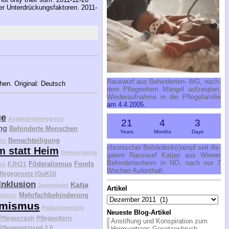
ner Unterdrückungsfaktoren. 2011-
Raus­wurf aus Be­hin­der­ten- WG, nach­
ehen. Original: Deutsch
dem Pfle­ge­el­tern Män­gel auf­zeig­ten.
Wie­der­auf­nah­me in die Pfle­ge­fa­mi­lie
am 4.4.2005.
ge
Angehörigenregress
21
4
3
ng
Behinderte Menschen
Years
Months
Days
Benachteiligung
cht
chro­ni­scher Be­hör­denk(r)ampf seit il­le­
m statt Heim
Demographie
ga­lem Raus­wurf Kat­jas aus Wie­ner
Be­hin­der­ten­heim in NÖ, nach nur 7
Föderalismus
Fonds
FJH21
se
Wo­chen Auf­ent­halt.
flegegesetz (GuKG)
Inklusion
Katja
Jugendamt
Artikel
Mehrfachbehinderung
Artikel
edizin
mismus
Palliativmedizin
Neueste Blog-Artikel
Pflegecrash
Pflegeeltern
Anstiftung und Konspiration zum
Pflegenotstand 2.0
Heimvertrags-Gesetzesbruch