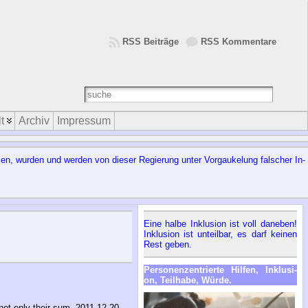
RSS Beiträge
RSS Kommentare
t
Archiv
Impressum
l­len, wur­den und wer­den von die­ser Re­gie­rung un­ter Vor­gau­ke­lung fal­scher In­
Ei­ne hal­be In­klu­si­on ist voll da­ne­ben!
In­klu­si­on ist un­teil­bar, es darf kei­nen
Rest ge­ben.
Per­so­nen­zen­trier­te Hil­fen, In­klu­si­
on, Teil­ha­be, Wür­de.
 not only their sum. 2011-12-20