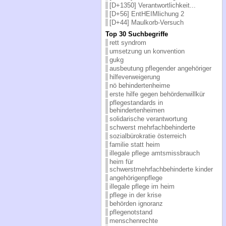
[D+1350] Verantwortlichkeit...
[D+56] EntHEIMlichung 2
[D+44] Maulkorb-Versuch
Top 30 Suchbegriffe
rett syndrom
umsetzung un konvention
gukg
ausbeutung pflegender angehöriger
hilfeverweigerung
nö behindertenheime
erste hilfe gegen behördenwillkür
pflegestandards in
behindertenheimen
solidarische verantwortung
schwerst mehrfachbehinderte
sozialbürokratie österreich
familie statt heim
illegale pflege amtsmissbrauch
heim für
schwerstmehrfachbehinderte kinder
angehörigenpflege
illegale pflege im heim
pflege in der krise
behörden ignoranz
pflegenotstand
menschenrechte