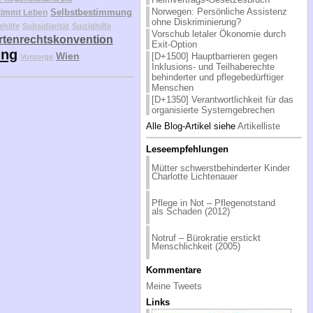
Norwegen: Persönliche Assistenz
Selbstbestimmung
timmt Leben
ohne Diskriminierung?
ehilfe
Subsidiarität
Suizidhilfe
Vorschub letaler Ökonomie durch
tenrechtskonvention
Exit-Option
ung
Wien
[D+1500] Hauptbarrieren gegen
Vorsorge
Inklusions- und Teilhaberechte
behinderter und pflegebedürftiger
Menschen
[D+1350] Verantwortlichkeit für das
organisierte Systemgebrechen
Alle Blog-Artikel siehe
Artikelliste
Leseempfehlungen
Müt­ter schwerst­be­hin­der­ter Kin­der
Char­lot­te Lich­ten­au­er
Pfle­ge in Not – Pfle­ge­not­stand
als Scha­den (2012)
Not­ruf – Bü­ro­kra­tie er­stickt
Mensch­lich­keit (2005)
Kommentare
Meine Tweets
Links