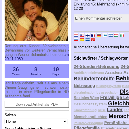
Erklärung 45: Mehrfachdiskrimini
12-20
Einen Kommentar schreiben
Ret­tung aus Kin­der- Ver­wahr­an­stalt,
Automatische Übersetzung ist weit
Be­wah­rung vor wei­te­rer Ver­nach­läs­si­
gung in Wie­ner Be­hin­der­ten­hei­men
am
Stichwörter / Schlagwörter
20.11.1989.
24-Stunden-Betreuung
24-
36
8
19
As
Assistenz
Antidiskriminierung
Years
Months
Days
Behi
Behindertenhilfe
lebt Kat­ja da­heim, seit sie aus ei­nem
Betreuung
Bildungssystem
Bioe
Wie­ner Säug­lings­heim schwer hos­pi­
Dis
ta­li­siert in ei­ner Pfle­ge­fa­mi­lie in NÖ
discrimination by association
Auf­nah­me fand.
Freiwillige L
Soziales Wien
Gleichb
Download Artikel als PDF
Gesundheitssystem
Länder
Krankentötung
Krise
Le
Seiten
Mensch
Menschenpflichten
Persönliche
Palliativversorgung
Pflegefamilie
Pflegefinanzier
Neue / aktualisierte Seiten