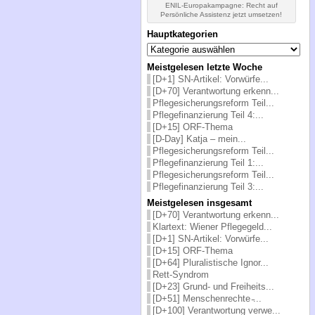
ENIL-Europakampagne: Recht auf
Persönliche Assistenz jetzt umsetzen!
Hauptkategorien
Hauptkategorien
Meistgelesen letzte Woche
[D+1] SN-Artikel: Vorwürfe...
[D+70] Verantwortung erkenn...
Pflegesicherungsreform Teil...
Pflegefinanzierung Teil 4:...
[D+15] ORF-Thema
[D-Day] Katja – mein...
Pflegesicherungsreform Teil...
Pflegefinanzierung Teil 1:...
Pflegesicherungsreform Teil...
Pflegefinanzierung Teil 3:...
Meistgelesen insgesamt
[D+70] Verantwortung erkenn...
Klartext: Wiener Pflegegeld...
[D+1] SN-Artikel: Vorwürfe...
[D+15] ORF-Thema
[D+64] Pluralistische Ignor...
Rett-Syndrom
[D+23] Grund- und Freiheits...
[D+51] Menschenrechte ̵...
[D+100] Verantwortung verwe...