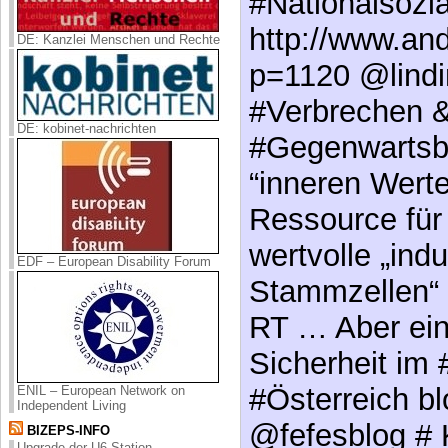
#Nationalsozi
http://www.and
DE: Kanzlei Menschen und Rechte
p=1120 @lind
#Verbrechen 
DE: kobinet-nachrichten
#Gegenwartsbe
“inneren Werte
Ressource für
wertvolle „indu
EDF – European Disability Forum
Stammzellen“ 
RT … Aber ein
Sicherheit im
#Österreich b
ENIL – European Network on
Independent Living
@fefesblog # K
BIZEPS-INFO
Upgrade der U6-Station