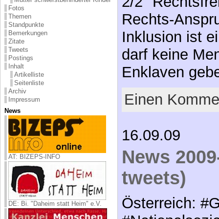
2/2 "Rechtsfr
Fotos
Rechts-Anspr
Themen
Standpunkte
Inklusion ist 
Bemerkungen
Zitate
darf keine Me
Tweets
Postings
Inhalt
Enklaven gebe
Artikelliste
Seitenliste
Archiv
Einen Kommen
Impressum
News
16.09.09
News 2009-
AT: BIZEPS-INFO
tweets)
Österreich: #
DE: Bi. "Daheim statt Heim" e.V.