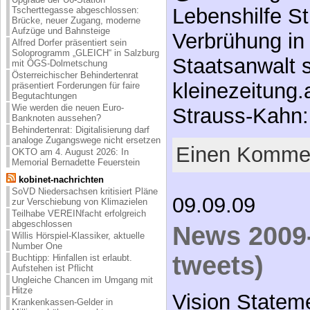
Lebenshilfe S
Tscherttegasse abgeschlossen:
Brücke, neuer Zugang, moderne
Aufzüge und Bahnsteige
Verbrühung in
Alfred Dorfer präsentiert sein
Soloprogramm „GLEICH“ in Salzburg
Staatsanwalt s
mit ÖGS-Dolmetschung
Österreichischer Behindertenrat
kleinezeitung
präsentiert Forderungen für faire
Begutachtungen
Wie werden die neuen Euro-
Strauss-Kahn
Banknoten aussehen?
Behindertenrat: Digitalisierung darf
analoge Zugangswege nicht ersetzen
Einen Kommen
OKTO am 4. August 2026: In
Memorial Bernadette Feuerstein
kobinet-nachrichten
SoVD Niedersachsen kritisiert Pläne
09.09.09
zur Verschiebung von Klimazielen
Teilhabe VEREINfacht erfolgreich
abgeschlossen
News 2009-
Willis Hörspiel-Klassiker, aktuelle
Number One
tweets)
Buchtipp: Hinfallen ist erlaubt.
Aufstehen ist Pflicht
Ungleiche Chancen im Umgang mit
Hitze
Vision Statem
Krankenkassen-Gelder in