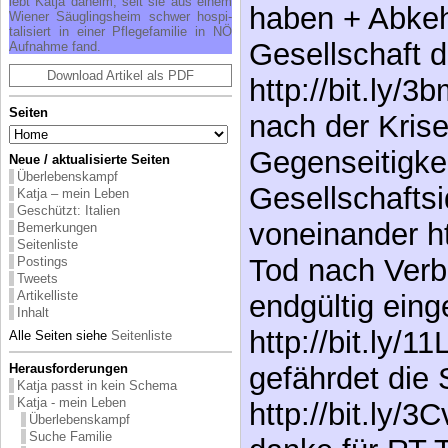
lebt Kat­ja da­heim, seit sie aus ei­nem
haben + Abkeh
Wie­ner Säug­lings­heim schwer hos­pi­
ta­li­siert in ei­ner Pfle­ge­fa­mi­lie in NÖ
Gesellschaft d
Auf­nah­me fand.
Download Artikel als PDF
http://bit.ly/
Seiten
nach der Kris
Gegenseitigkei
Neue / aktualisierte Seiten
Überlebenskampf
Gesellschaftsid
Katja – mein Leben
Geschützt: Italien
voneinander ht
Bemerkungen
Seitenliste
Tod nach Verb
Postings
Tweets
Artikelliste
endgültig einge
Inhalt
http://bit.ly/1
Alle Seiten siehe
Seitenliste
Herausforderungen
gefährdet die 
Katja passt in kein Schema
Katja - mein Leben
http://bit.ly
Überlebenskampf
Suche Familie