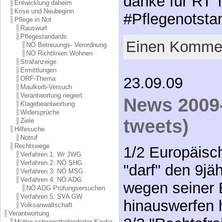
danke für RT 
Entwicklung daheim
Krise und Neubeginn
#Pflegenotst
Pflege in Not
Rauswurf
Pflegestandards
Einen Kommen
NÖ Betreuungs- Verordnung
NÖ Richtlinien Wohnen
Strafanzeige
Ermittlungen
23.09.09
ORF-Thema
Maulkorb-Versuch
Verantwortung negiert
News 2009-
Klagebeantwortung
Widersprüche
tweets)
Ziele
Hilfesuche
Notruf
Rechtswege
1/2 Europäisc
Verfahren 1: Wr JWG
Verfahren 2: NÖ SHG
"darf" den 9jä
Verfahren 3: NÖ MSG
Verfahren 4: NÖ ADG
wegen seiner 
NÖ ADG Prüfungsersuchen
Verfahren 5: SVA GW
hinauswerfen h
Volksanwaltschaft
Verantwortung
Mütter schwerstbehinderter Kinder