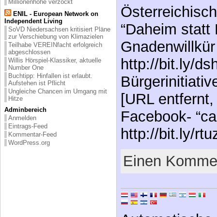
Millionenhöhe verzockt
Österreichisch
ENIL - European Network on
Independent Living
“Daheim statt
SoVD Niedersachsen kritisiert Pläne
zur Verschiebung von Klimazielen
Gnadenwillkür
Teilhabe VEREINfacht erfolgreich
abgeschlossen
http://bit.ly/d
Willis Hörspiel-Klassiker, aktuelle
Number One
Buchtipp: Hinfallen ist erlaubt.
Bürgerinitiati
Aufstehen ist Pflicht
Ungleiche Chancen im Umgang mit
[URL entfernt,
Hitze
Adminbereich
Facebook- “ca
Anmelden
Eintrags-Feed
http://bit.ly/rt
Kommentar-Feed
WordPress.org
Einen Kommen