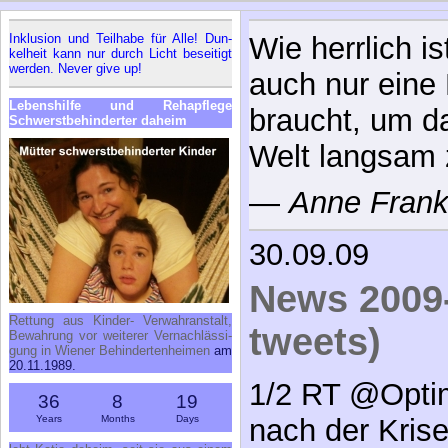
In­klu­si­on und Teil­ha­be für Al­le! Dun­
Wie herrlich i
kel­heit kann nur durch Licht be­sei­tigt
wer­den. Ne­ver gi­ve up!
auch nur eine
Le­bens­hil­fe und Re­h­a­pfle­ge
braucht, um d
Schwerst­be­hin­der­ter da­heim
Welt langsam 
—
Anne Fran
30.09.09
News 2009-
Ret­tung aus Kin­der- Ver­wahr­an­stalt,
tweets)
Be­wah­rung vor wei­te­rer Ver­nach­läs­si­
gung in Wie­ner Be­hin­der­ten­hei­men
am
20.11.1989.
1/2 RT @Opti
36
8
19
Years
Months
Days
nach der Krise: