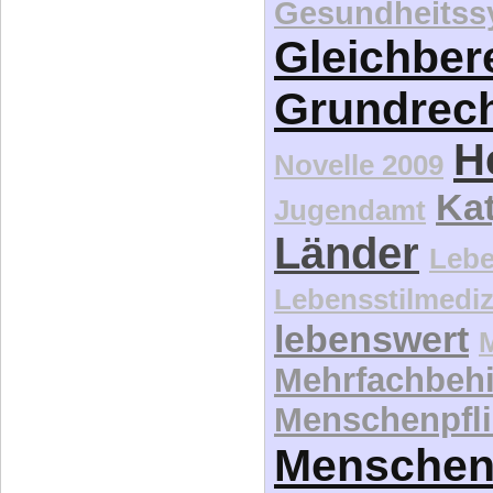
Gesundheitss
Gleichber
Grundrec
H
Novelle 2009
Kat
Jugendamt
Länder
Lebe
Lebensstilmediz
lebenswert
Mehrfachbeh
Menschenpfli
Menschen