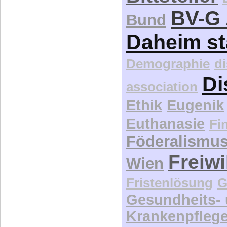
BV-G 
Bund
Daheim st
Demographie
d
Di
association
Ethik
Eugenik
Euthanasie
Fi
Föderalismu
Freiwi
Wien
Fristenlösung
G
Gesundheits-
Krankenpfleg