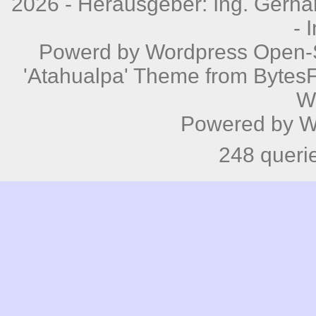
2026 - Herausgeber: Ing. Gerhar
-
Powerd by
Wordpress
Open-S
'Atahualpa' Theme from BytesF
W
Powered by
W
248 queri