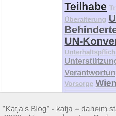
Teilhabe
Tr
U
Überalterung
Behindert
UN-Konve
Unterhaltspflich
Unterstützun
Verantwortu
Wie
Vorsorge
"Katja's Blog" -
katja – daheim st