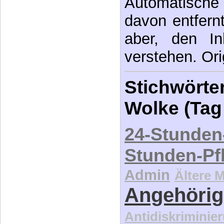
Automatische 
davon entfernt,
aber, den In
verstehen. Ori
Stichwörter
Wolke (Tag
24-Stunden
Stunden-Pf
Admin
Ältere 
Angehörig
Antidiskriminie