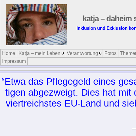
katja – daheim 
Inklusion und Exklusion kön
Home
Katja – mein Leben
Verantwortung
Fotos
Theme
Impressum
“Et­wa das Pfle­ge­geld ei­nes ge­s
ti­gen ab­ge­zweigt. Dies hat mit 
viertreichs­tes EU-Land und sie