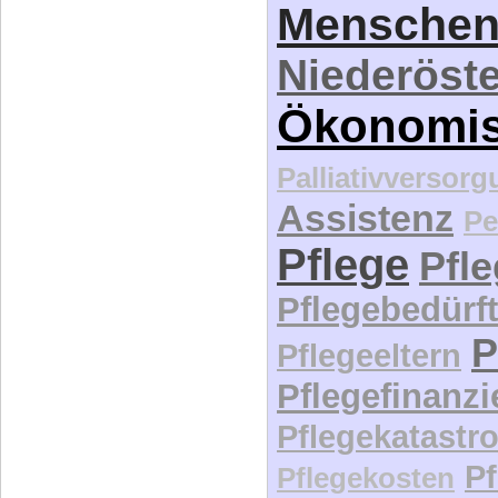
Menschen
Niederöste
Ökonomi
Palliativversor
Assistenz
Pe
Pflege
Pfl
Pflegebedürft
P
Pflegeeltern
Pflegefinanz
Pflegekatastr
P
Pflegekosten