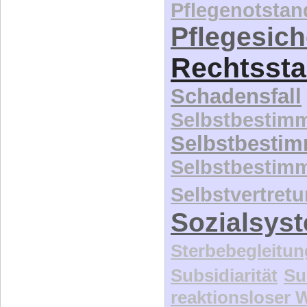
Pflegenotstan
Pflegesic
Rechtssta
Schadensfall
Selbstbestim
Selbstbesti
Selbstbestim
Selbstvertret
Sozialsys
Sterbebegleitun
Subsidiarität
Su
reaktionsloser