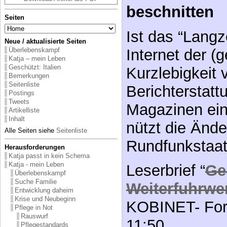
beschnitten
Seiten
Ist das “Langz
Neue / aktualisierte Seiten
Internet der 
Überlebenskampf
Katja – mein Leben
Geschützt: Italien
Kurzlebigkeit 
Bemerkungen
Seitenliste
Berichterstatt
Postings
Tweets
Magazinen ei
Artikelliste
Inhalt
nützt die Änd
Alle Seiten siehe
Seitenliste
Rundfunkstaat
Herausforderungen
Katja passt in kein Schema
Katja - mein Leben
Leserbrief “
Ge
Überlebenskampf
Suche Familie
Weiterfuhrwe
Entwicklung daheim
Krise und Neubeginn
KOBINET- For
Pflege in Not
Rauswurf
11:50
Pflegestandards