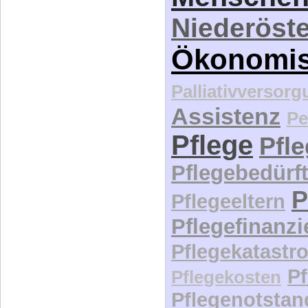
Niederöste
Ökonomi
Palliativversor
Assistenz
Pe
Pflege
Pfl
Pflegebedürft
P
Pflegeeltern
Pflegefinanz
Pflegekatastr
P
Pflegekosten
Pflegenotstan