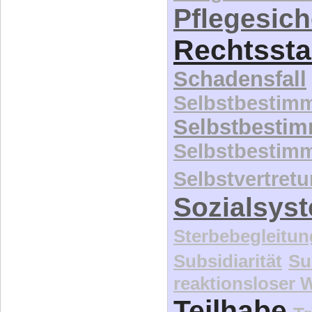
Pflegesic
Rechtssta
Schadensfall
Selbstbestim
Selbstbesti
Selbstbestim
Selbstvertret
Sozialsys
Sterbebegleitun
Subsidiarität
Su
reaktionsloser
Teilhabe