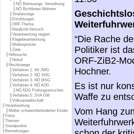
NÖ Betreuungs- Verordnung
NÖ Richtlinien Wohnen
Geschichtslo
Strafanzeige
Ermittlungen
Weiterfuhrwe
ORF-Thema
Maulkorb-Versuch
Verantwortung negiert
“Die Rache de
Klagebeantwortung
Widersprüche
Politiker ist d
Ziele
Hilfesuche
ORF-ZiB2-Mod
Notruf
Rechtswege
Hochner.
Verfahren 1: Wr JWG
Verfahren 2: NÖ SHG
Verfahren 3: NÖ MSG
Es ist nur ko
Verfahren 4: NÖ ADG
NÖ ADG Prüfungsersuchen
Waffe zu entsc
Verfahren 5: SVA GW
Volksanwaltschaft
Verantwortung
Vom Hang zum
Mütter schwerstbehinderter Kinder
Fotos
Weiterfuhrwer
Themen
Standpunkte
schon der krit
Bemerkungen