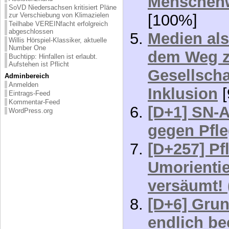
Menschenw
SoVD Niedersachsen kritisiert Pläne
zur Verschiebung von Klimazielen
[100%]
Teilhabe VEREINfacht erfolgreich
abgeschlossen
Medien als
Willis Hörspiel-Klassiker, aktuelle
Number One
dem Weg z
Buchtipp: Hinfallen ist erlaubt.
Aufstehen ist Pflicht
Gesellscha
Adminbereich
Anmelden
Inklusion
[
Eintrags-Feed
Kommentar-Feed
[D+1] SN-A
WordPress.org
gegen Pfl
[D+257] Pf
Umorientie
versäumt! 
[D+6] Gru
endlich b