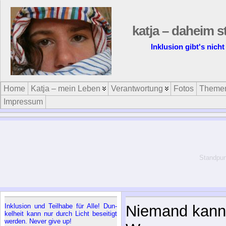
katja – daheim s
Inklusion gibt's nicht
Home
Katja – mein Leben
Verantwortung
Fotos
Theme
Impressum
Standpun
In­klu­si­on und Teil­ha­be für Al­le! Dun­
Niemand kann 
kel­heit kann nur durch Licht be­sei­tigt
wer­den. Ne­ver gi­ve up!