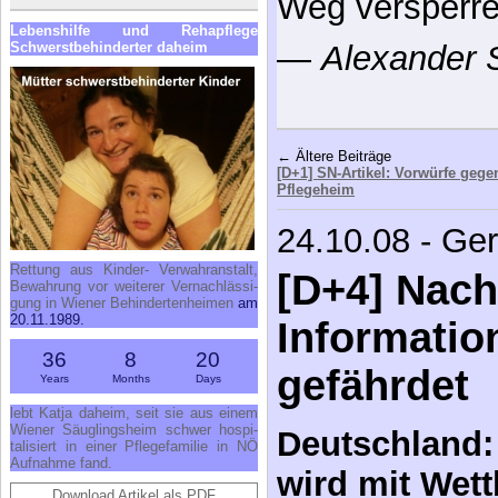
Weg versperre
Le­bens­hil­fe und Re­h­a­pfle­ge
Schwerst­be­hin­der­ter da­heim
—
Alexander 
← Ältere Beiträge
[D+1] SN-Artikel: Vorwürfe gege
Pflegeheim
24.10.08 - Ge
Ret­tung aus Kin­der- Ver­wahr­an­stalt,
[D+4] Nach
Be­wah­rung vor wei­te­rer Ver­nach­läs­si­
gung in Wie­ner Be­hin­der­ten­hei­men
am
20.11.1989.
Information
36
8
20
gefährdet
Years
Months
Days
lebt Kat­ja da­heim, seit sie aus ei­nem
Wie­ner Säug­lings­heim schwer hos­pi­
Deutschland: 
ta­li­siert in ei­ner Pfle­ge­fa­mi­lie in NÖ
Auf­nah­me fand.
wird mit Wet
Download Artikel als PDF