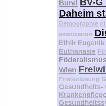
BV-G 
Bund
Daheim st
Demographie
d
Di
association
Ethik
Eugenik
Euthanasie
Fi
Föderalismu
Freiwi
Wien
Fristenlösung
G
Gesundheits-
Krankenpfleg
Gesundheitss