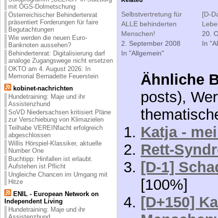
mit ÖGS-Dolmetschung
Selbstvertretung für
[D-Da
Österreichischer Behindertenrat
präsentiert Forderungen für faire
ALLE behinderten
Lebe
Begutachtungen
Menschen!
20. 
Wie werden die neuen Euro-
2. September 2008
In "A
Banknoten aussehen?
In "Allgemein"
Behindertenrat: Digitalisierung darf
analoge Zugangswege nicht ersetzen
OKTO am 4. August 2026: In
Ähnliche B
Memorial Bernadette Feuerstein
kobinet-nachrichten
posts), Wer
Hundetraining: Maje und ihr
Assistenzhund
thematisch
SoVD Niedersachsen kritisiert Pläne
zur Verschiebung von Klimazielen
Katja - me
Teilhabe VEREINfacht erfolgreich
abgeschlossen
Willis Hörspiel-Klassiker, aktuelle
Rett-Synd
Number One
Buchtipp: Hinfallen ist erlaubt.
[D-1] Scha
Aufstehen ist Pflicht
Ungleiche Chancen im Umgang mit
[100%]
Hitze
ENIL - European Network on
[D+150] K
Independent Living
Hundetraining: Maje und ihr
Assistenzhund