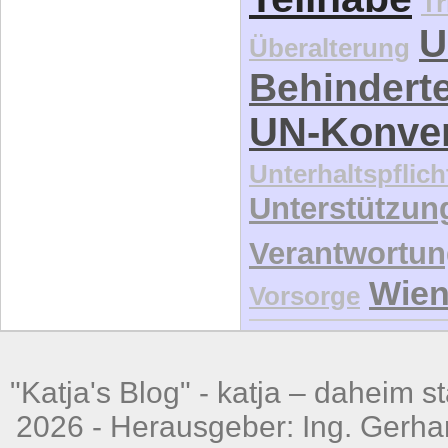
Tr
U
Überalterung
Behindert
UN-Konve
Unterhaltspflich
Unterstützun
Verantwortu
Wie
Vorsorge
"Katja's Blog" -
katja – daheim st
2026 - Herausgeber: Ing. Gerhar