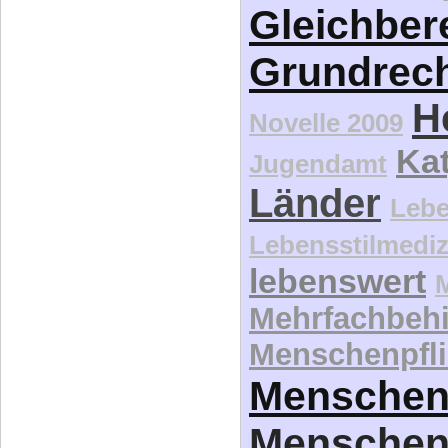
Gleichber
Grundrec
H
Novelle 2009
Kat
Jugendamt
Länder
Lebe
Lebensstilmediz
lebenswert
Mehrfachbeh
Menschenpfli
Menschen
Menschen