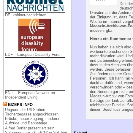
Dresden
deutsch
Dresden auf die Änderun
DE: kobinet-nachrichten
der Einigung ist, dass F
Woche im Internet vorge
Magazin-Archiv von F
müssen. gba
Hierzu ein Kommentar 
Nun haben sie sich also 
werbeunterbrechenden Se
EDF – European Disability Forum
mehr diskutiert wird. Und 
und parteienübergreifend
dass in den Archiven üb
werden. Diese befassen si
Zuständen unserer Gesell
Personen. Ich kann mir 
dankbar dafür sind, wenn
verschwinden oder – bes
den Sendern gar nicht ers
ENIL – European Network on
Magazin-Archiv von Forse
Independent Living
Beiträge per Link aufrufb
BIZEPS-INFO
reichhaltiger Fundus. Sob
diesen Beschluss umgese
Upgrade der U6-Station
Tscherttegasse abgeschlossen:
Brücke, neuer Zugang, moderne
Aufzüge und Bahnsteige
Alfred Dorfer präsentiert sein
Soloprogramm „GLEICH“ in Salzburg
Related