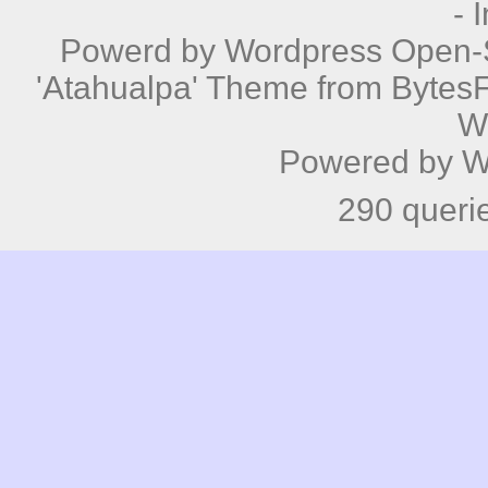
-
Powerd by
Wordpress
Open-S
'Atahualpa' Theme from BytesF
W
Powered by
W
290 queri