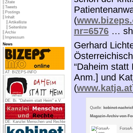
Zitate
Patientenanwa
Tweets
Postings
Inhalt
(
www.bizeps.
Artikelliste
Seitenliste
nr=6576
… sh.
Archiv
Impressum
Gerhard Licht
News
Österreichisch
“Daheim statt 
AT: BIZEPS-INFO
Anm.] und Kat
(
www.katja.at
DE: Bi. "Daheim statt Heim" e.V.
Quelle:
kobinet-nachric
Magazin-Archiv von For
DE: Kanzlei Menschen und Rechte
ForseA