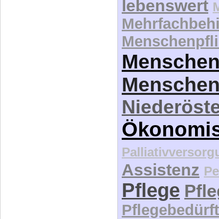
lebenswert
Mehrfachbeh
Menschenpfli
Menschen
Menschen
Niederöste
Ökonomi
Palliativversor
Assistenz
Pe
Pflege
Pfl
Pflegebedürft