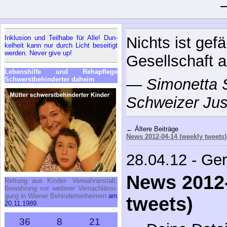
In­klu­si­on und Teil­ha­be für Al­le! Dun­
Nichts ist gefä
kel­heit kann nur durch Licht be­sei­tigt
wer­den. Ne­ver gi­ve up!
Gesellschaft a
Le­bens­hil­fe und Re­h­a­pfle­ge
Schwerst­be­hin­der­ter da­heim
—
Simonetta
Schweizer Just
← Ältere Beiträge
News 2012-04-14 (weekly tweets)
28.04.12 - Ge
News 2012-
Ret­tung aus Kin­der- Ver­wahr­an­stalt,
Be­wah­rung vor wei­te­rer Ver­nach­läs­si­
gung in Wie­ner Be­hin­der­ten­hei­men
am
tweets)
20.11.1989.
36
8
21