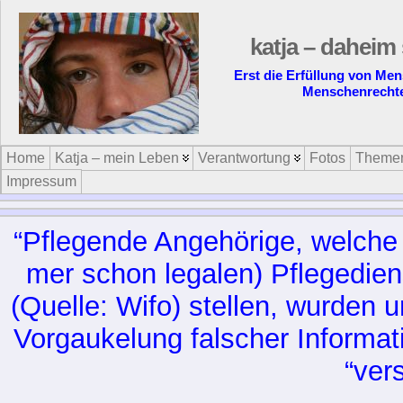
katja – daheim 
Erst die Erfüllung von Me
Menschenrecht
Home
Katja – mein Leben
Verantwortung
Fotos
Theme
Impressum
“Pfle­gen­de An­ge­hö­ri­ge, wel­che
mer schon le­ga­len) Pfle­ge­die
(Quel­le: Wi­fo) stel­len, wur­den 
Vor­gau­ke­lung fal­scher In­for­ma­
“ver­