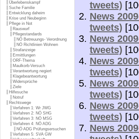
tweets)
[10
Überlebenskampf
Suche Familie
Entwicklung daheim
News 2009-
Krise und Neubeginn
Pflege in Not
tweets)
[10
Rauswurf
Pflegestandards
News 2009-
NÖ Betreuungs- Verordnung
NÖ Richtlinien Wohnen
tweets)
[10
Strafanzeige
Ermittlungen
News 2009-
ORF-Thema
Maulkorb-Versuch
tweets)
[10
Verantwortung negiert
Klagebeantwortung
News 2009-
Widersprüche
Ziele
tweets)
[10
Hilfesuche
Notruf
News 2009-
Rechtswege
Verfahren 1: Wr JWG
Verfahren 2: NÖ SHG
tweets)
[10
Verfahren 3: NÖ MSG
Verfahren 4: NÖ ADG
News 2009-
NÖ ADG Prüfungsersuchen
Verfahren 5: SVA GW