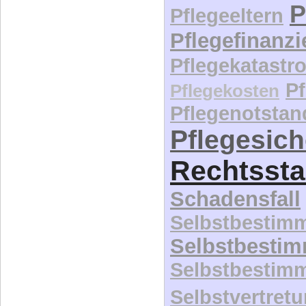
P
Pflegeeltern
Pflegefinanz
Pflegekatastr
P
Pflegekosten
Pflegenotstan
Pflegesic
Rechtssta
Schadensfall
Selbstbestim
Selbstbesti
Selbstbestim
Selbstvertret