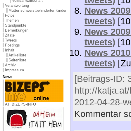
tweets)
[10
Volksanwaltschaft
Verantwortung
News 2009-
Mütter schwerstbehinderter Kinder
Fotos
tweets)
[10
Themen
Standpunkte
News 2009-
Bemerkungen
Zitate
tweets)
[10
Tweets
Postings
News 2010-
Inhalt
Artikelliste
Seitenliste
tweets)
[Zu
Archiv
Impressum
[Beitrags-ID: 
News
http://katja.a
2012-04-28-we
AT: BIZEPS-INFO
Kommentar sc