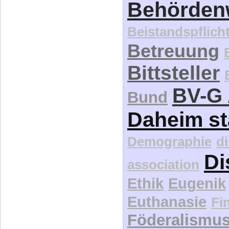
Behördenw
Beistandspflich
Betreuung
Bittsteller
BV-G 
Bund
Daheim st
Demographie
d
Di
association
Ethik
Eugenik
Euthanasie
Fi
Föderalismu