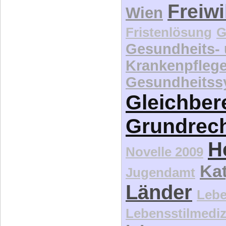
Freiwi
Wien
Fristenlösung
G
Gesundheits-
Krankenpfleg
Gesundheitss
Gleichber
Grundrec
H
Novelle 2009
Kat
Jugendamt
Länder
Lebe
Lebensstilmediz