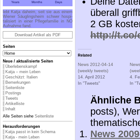
Deine Datei
Years
Months
Days
überall grif
lebt Kat­ja da­heim, seit sie aus ei­nem
Wie­ner Säug­lings­heim schwer hos­pi­
2 GB kosten
ta­li­siert in ei­ner Pfle­ge­fa­mi­lie in NÖ
Auf­nah­me fand.
http://t.co
Download Artikel als PDF
Seiten
Related
Neue / aktualisierte Seiten
News 2012-04-14
News
Überlebenskampf
(weekly tweets)
(week
Katja – mein Leben
14. April 2012
4. F
Geschützt: Italien
Bemerkungen
In "Tweets"
In "T
Seitenliste
Postings
Ähnliche B
Tweets
Artikelliste
posts), Wer
Inhalt
Alle Seiten siehe
Seitenliste
thematisch
Herausforderungen
News 2009-
Katja passt in kein Schema
Katja - mein Leben