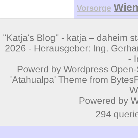
Wie
Vorsorge
"Katja's Blog" -
katja – daheim st
2026 - Herausgeber: Ing. Gerhar
-
Powerd by
Wordpress
Open-S
'Atahualpa' Theme from BytesF
W
Powered by
W
294 queri