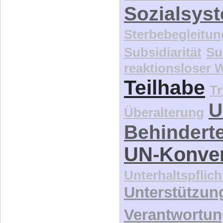
Sozialsys
Sterbebegleitun
Subsidiarität
Su
reaktionsloser
Teilhabe
Tr
U
Überalterung
Behindert
UN-Konve
Unterhaltspflich
Unterstützun
Verantwortu