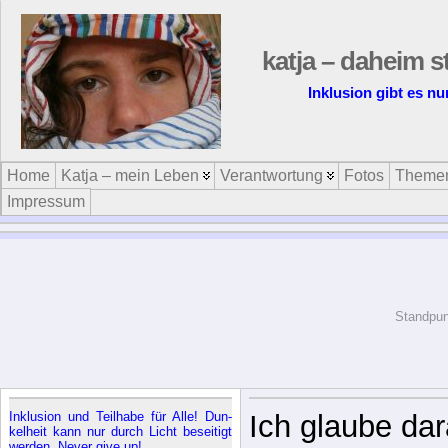
katja – daheim s
Inklusion gibt es n
Home
Katja – mein Leben
Verantwortung
Fotos
Theme
Impressum
Standpun
In­klu­si­on und Teil­ha­be für Al­le! Dun­
Ich glaube dar
kel­heit kann nur durch Licht be­sei­tigt
wer­den. Ne­ver gi­ve up!