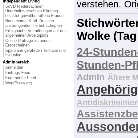
Independent Living
verstehen. Ori
SoVD Niedersachsen:
Unterhaltsvorschuss-Kürzung
belastet gewaltbetroffene Frauen
Stichwörter
Noch einmal Kraft für einen
anstrengenden Herbst schöpfen
Erfolgreiche Vermittlungen auf den
Wolke (Tag
allgemeinen Arbeitsplatz
Online-Umfrage zu neuen
Euroscheinen
24-Stunden
Sparpläne gefährden Teilhabe und
Inklusion
Stunden-Pf
Adminbereich
Anmelden
Eintrags-Feed
Admin
Ältere 
Kommentar-Feed
WordPress.org
Angehörig
Antidiskriminie
Assistenzbe
Aussonde