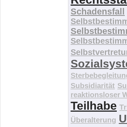
Schadensfall
Selbstbestim
Selbstbesti
Selbstbestim
Selbstvertret
Sozialsys
Sterbebegleitun
Subsidiarität
Su
reaktionsloser
Teilhabe
Tr
U
Überalterung