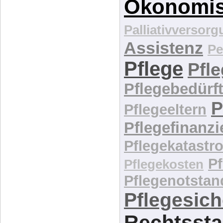
Ökonomi
Palliativversor
Assistenz
Pe
Pflege
Pfl
Pflegebedürft
P
Pflegeeltern
Pflegefinanz
Pflegekatastr
P
Pflegekosten
Pflegenotstan
Pflegesic
Rechtssta