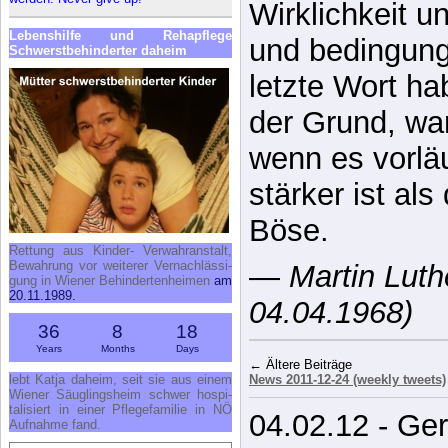
Wirklichkeit u
Le­bens­hil­fe und Re­h­a­pfle­ge
und bedingung
Schwerst­be­hin­der­ter da­heim
letzte Wort ha
der Grund, wa
wenn es vorläu
stärker ist al
Böse.
Ret­tung aus Kin­der- Ver­wahr­an­stalt,
Be­wah­rung vor wei­te­rer Ver­nach­läs­si­
—
Martin Luth
gung in Wie­ner Be­hin­der­ten­hei­men
am
20.11.1989.
04.04.1968)
36
8
18
Years
Months
Days
← Ältere Beiträge
lebt Kat­ja da­heim, seit sie aus ei­nem
News 2011-12-24 (weekly tweets)
Wie­ner Säug­lings­heim schwer hos­pi­
ta­li­siert in ei­ner Pfle­ge­fa­mi­lie in NÖ
04.02.12 - Ge
Auf­nah­me fand.