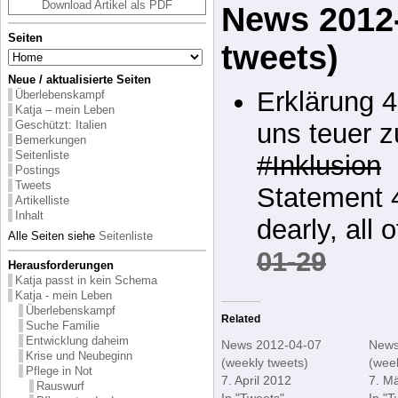
Download Artikel als PDF
News 2012-
Seiten
tweets)
Neue / aktualisierte Seiten
Erklärung 
Überlebenskampf
Katja – mein Leben
Geschützt: Italien
uns teuer z
Bemerkungen
Seitenliste
#Inklusion
Postings
Tweets
Statement 4
Artikelliste
Inhalt
dearly, all 
Alle Seiten siehe
Seitenliste
01-29
Herausforderungen
Katja passt in kein Schema
Katja - mein Leben
Überlebenskampf
Related
Suche Familie
Entwicklung daheim
News 2012-04-07
News
Krise und Neubeginn
(weekly tweets)
(week
Pflege in Not
7. April 2012
7. M
Rauswurf
In "Tweets"
In "T