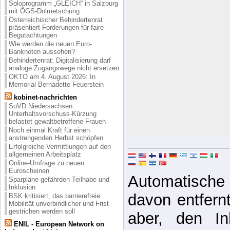
Soloprogramm „GLEICH“ in Salzburg
mit ÖGS-Dolmetschung
Österreichischer Behindertenrat
präsentiert Forderungen für faire
Begutachtungen
Wie werden die neuen Euro-
Banknoten aussehen?
Behindertenrat: Digitalisierung darf
analoge Zugangswege nicht ersetzen
OKTO am 4. August 2026: In
Memorial Bernadette Feuerstein
kobinet-nachrichten
SoVD Niedersachsen:
Unterhaltsvorschuss-Kürzung
belastet gewaltbetroffene Frauen
Noch einmal Kraft für einen
anstrengenden Herbst schöpfen
Erfolgreiche Vermittlungen auf den
allgemeinen Arbeitsplatz
Online-Umfrage zu neuen
Euroscheinen
Automatische 
Sparpläne gefährden Teilhabe und
Inklusion
davon entfernt,
BSK kritisiert, das barrierefreie
Mobilität unverbindlicher und Frist
gestrichen werden soll
aber, den In
ENIL - European Network on