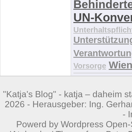
Behindert
UN-Konve
Unterhaltspflich
Unterstützun
Verantwortu
Wie
Vorsorge
"Katja's Blog" -
katja – daheim st
2026 - Herausgeber: Ing. Gerhar
-
Powerd by
Wordpress
Open-S