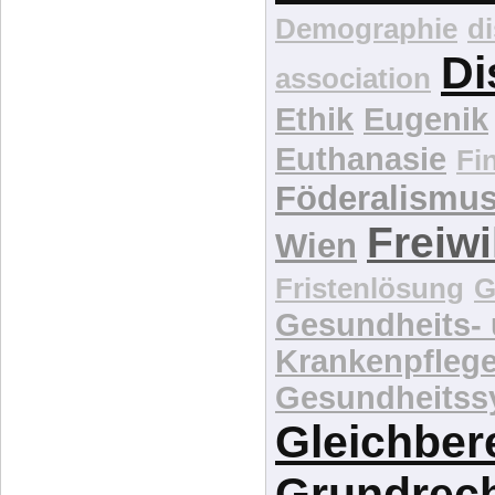
Demographie
d
Di
association
Ethik
Eugenik
Euthanasie
Fi
Föderalismu
Freiwi
Wien
Fristenlösung
G
Gesundheits-
Krankenpfleg
Gesundheitss
Gleichber
Grundrec