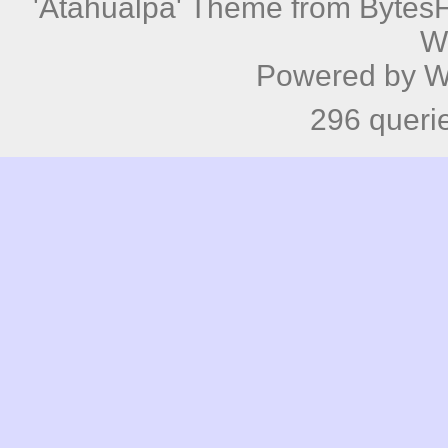
'Atahualpa' Theme from BytesF
W
Powered by
W
296 queri