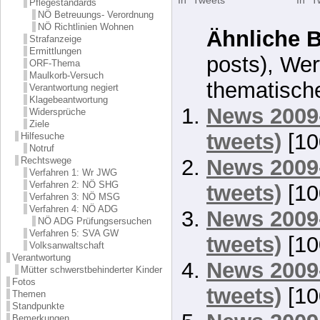
Pflegestandards
NÖ Betreuungs- Verordnung
NÖ Richtlinien Wohnen
Ähnliche B
Strafanzeige
Ermittlungen
posts), Wer
ORF-Thema
Maulkorb-Versuch
thematisch
Verantwortung negiert
Klagebeantwortung
News 2009-
Widersprüche
Ziele
tweets)
[10
Hilfesuche
Notruf
News 2009-
Rechtswege
Verfahren 1: Wr JWG
Verfahren 2: NÖ SHG
tweets)
[10
Verfahren 3: NÖ MSG
Verfahren 4: NÖ ADG
News 2009-
NÖ ADG Prüfungsersuchen
Verfahren 5: SVA GW
tweets)
[10
Volksanwaltschaft
Verantwortung
News 2009-
Mütter schwerstbehinderter Kinder
Fotos
tweets)
[10
Themen
Standpunkte
Bemerkungen