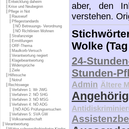
Entwicklung daheim
aber, den In
Krise und Neubeginn
Pflege in Not
verstehen. Ori
Rauswurf
Pflegestandards
NÖ Betreuungs- Verordnung
Stichwörter
NÖ Richtlinien Wohnen
Strafanzeige
Ermittlungen
Wolke (Tag
ORF-Thema
Maulkorb-Versuch
Verantwortung negiert
24-Stunden
Klagebeantwortung
Widersprüche
Stunden-Pf
Ziele
Hilfesuche
Notruf
Admin
Ältere 
Rechtswege
Verfahren 1: Wr JWG
Angehörig
Verfahren 2: NÖ SHG
Verfahren 3: NÖ MSG
Verfahren 4: NÖ ADG
Antidiskriminie
NÖ ADG Prüfungsersuchen
Verfahren 5: SVA GW
Assistenzbe
Volksanwaltschaft
Verantwortung
Mütter schwerstbehinderter Kinder