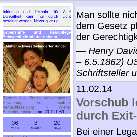
Inklusion und Teilhabe für Alle!
Man sollte nic
Dunkelheit kann nur durch Licht
beseitigt werden. Never give up!
dem Gesetz pf
Lebenshilfe und Rehapflege
der Gerechtigk
Schwerstbehinderter daheim
—
Henry Davi
– 6.5.1862) U
Schriftsteller
11.02.14
Rettung aus Kinder- Verwahranstalt,
Vorschub l
Bewahrung vor weiterer
Vernachlässigung in Wiener
durch Exit
Behindertenheimen
am 20.11.1989.
36
8
20
Years
Months
Days
Bei einer Lega