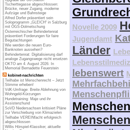
Tscherttegasse abgeschlossen:
Grundrec
Brücke, neuer Zugang, moderne
Aufzüge und Bahnsteige
Alfred Dorfer präsentiert sein
H
Soloprogramm „GLEICH“ in Salzburg
Novelle 2009
mit ÖGS-Dolmetschung
Österreichischer Behindertenrat
Kat
präsentiert Forderungen für faire
Jugendamt
Begutachtungen
Wie werden die neuen Euro-
Länder
Banknoten aussehen?
Lebe
Behindertenrat: Digitalisierung darf
analoge Zugangswege nicht ersetzen
Lebensstilmediz
OKTO am 4. August 2026: In
Memorial Bernadette Feuerstein
lebenswert
kobinet-nachrichten
Teilhabe ist Menschenrecht – Jetzt
Mehrfachbeh
Stimme erheben!
VdK-Umfrage: Breite Ablehnung von
Menschenpfli
Wohngeld-Kürzungen
Hundetraining: Maje und ihr
Menschen
Assistenzhund
SoVD Niedersachsen kritisiert Pläne
zur Verschiebung von Klimazielen
Menschen
Teilhabe VEREINfacht erfolgreich
abgeschlossen
Willis Hörspiel-Klassiker, aktuelle