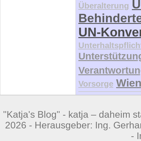
U
Überalterung
Behindert
UN-Konve
Unterhaltspflich
Unterstützun
Verantwortu
Wie
Vorsorge
"Katja's Blog" -
katja – daheim st
2026 - Herausgeber: Ing. Gerhar
-