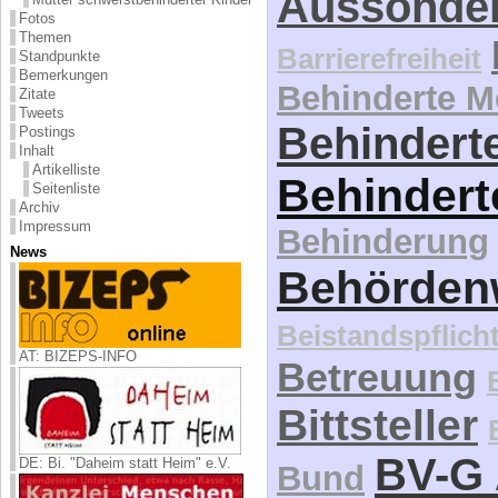
Aussonde
Fotos
Themen
Barrierefreiheit
Standpunkte
Bemerkungen
Behinderte 
Zitate
Tweets
Behinderte
Postings
Inhalt
Artikelliste
Behindert
Seitenliste
Archiv
Impressum
Behinderung
News
Behördenw
Beistandspflich
AT: BIZEPS-INFO
Betreuung
Bittsteller
BV-G 
DE: Bi. "Daheim statt Heim" e.V.
Bund