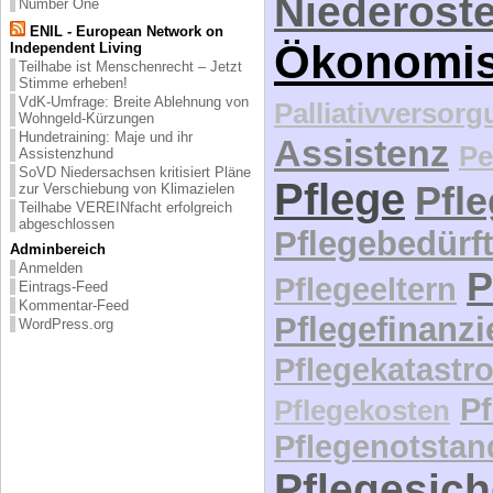
Niederöste
Number One
ENIL - European Network on
Ökonomi
Independent Living
Teilhabe ist Menschenrecht – Jetzt
Stimme erheben!
VdK-Umfrage: Breite Ablehnung von
Palliativversor
Wohngeld-Kürzungen
Hundetraining: Maje und ihr
Assistenz
Pe
Assistenzhund
SoVD Niedersachsen kritisiert Pläne
Pflege
Pfl
zur Verschiebung von Klimazielen
Teilhabe VEREINfacht erfolgreich
abgeschlossen
Pflegebedürft
Adminbereich
Anmelden
P
Pflegeeltern
Eintrags-Feed
Kommentar-Feed
Pflegefinanz
WordPress.org
Pflegekatastr
P
Pflegekosten
Pflegenotstan
Pflegesic