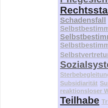
Rechtssta
Schadensfall
Selbstbestim
Selbstbesti
Selbstbestim
Selbstvertret
Sozialsys
Sterbebegleitun
Subsidiarität
Su
reaktionsloser
Teilhabe
Tr