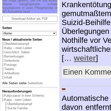
lebt Katja daheim, seit sie aus einem
Krankentötung
Wiener Säuglingsheim schwer
hospitalisiert in einer Pflegefamilie in
gemutmaßtem 
NÖ Aufnahme fand.
Download Artikel als PDF
Suizid-Beihilf
Seiten
Überlegungen 
Nothilfe vor V
Neue / aktualisierte Seiten
Überlebenskampf
wirtschaftlich
Katja – mein Leben
Geschützt: Italien
[…
weiter
]
Bemerkungen
Seitenliste
Postings
Tweets
Einen Kommen
Artikelliste
Inhalt
Alle Seiten siehe
Seitenliste
Herausforderungen
Katja passt in kein Schema
Automatische 
Katja - mein Leben
Überlebenskampf
davon entfernt,
Suche Familie