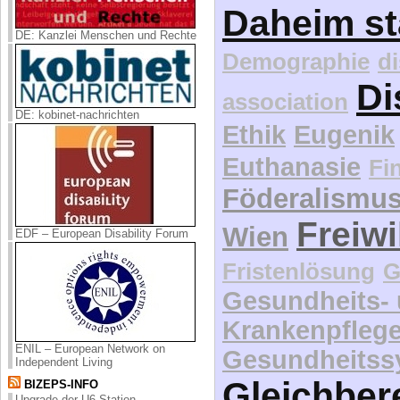
Daheim st
DE: Kanzlei Menschen und Rechte
Demographie
d
Di
association
DE: kobinet-nachrichten
Ethik
Eugenik
Euthanasie
Fi
Föderalismu
Freiwi
Wien
EDF – European Disability Forum
Fristenlösung
G
Gesundheits-
Krankenpfleg
ENIL – European Network on
Gesundheitss
Independent Living
Gleichber
BIZEPS-INFO
Upgrade der U6-Station