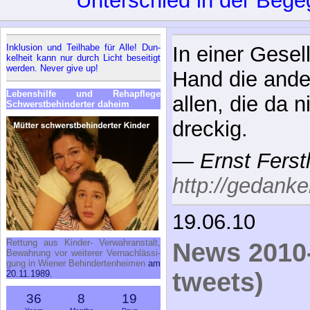
Un­ter­schied in der Be­
In­klu­si­on und Teil­ha­be für Al­le! Dun­
In einer Gesell
kel­heit kann nur durch Licht be­sei­tigt
wer­den. Ne­ver gi­ve up!
Hand die ande
Le­bens­hil­fe und Re­h­a­pfle­ge
allen, die da n
Schwerst­be­hin­der­ter da­heim
dreckig.
—
Ernst Ferst
http://gedanke
19.06.10
Ret­tung aus Kin­der- Ver­wahr­an­stalt,
News 2010-
Be­wah­rung vor wei­te­rer Ver­nach­läs­si­
gung in Wie­ner Be­hin­der­ten­hei­men
am
tweets)
20.11.1989.
36
8
19