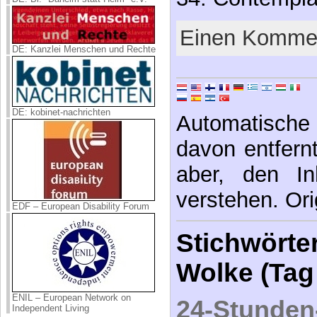
Einen Kommen
DE: Kanzlei Menschen und Rechte
DE: kobinet-nachrichten
Automatische 
davon entfernt,
aber, den In
verstehen. Ori
EDF – European Disability Forum
Stichwörter
Wolke (Tag
ENIL – European Network on
24-Stunden
Independent Living