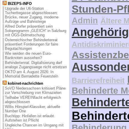
BIZEPS-INFO
Stunden-Pf
Upgrade der U6-Station
Tscherttegasse abgeschlossen:
Brücke, neuer Zugang, moderne
Admin
Ältere 
Aufzüge und Bahnsteige
Alfred Dorfer präsentiert sein
Angehörig
Soloprogramm „GLEICH“ in Salzburg
mit ÖGS-Dolmetschung
Österreichischer Behindertenrat
Antidiskriminie
präsentiert Forderungen für faire
Begutachtungen
Assistenzbe
Wie werden die neuen Euro-
Banknoten aussehen?
Behindertenrat: Digitalisierung darf
Aussonde
analoge Zugangswege nicht ersetzen
OKTO am 4. August 2026: In
Memorial Bernadette Feuerstein
Barrierefreiheit
kobinet-nachrichten
Behinderte 
SoVD Niedersachsen kritisiert Pläne
zur Verschiebung von Klimazielen
Teilhabe VEREINfacht erfolgreich
Behinderte
abgeschlossen
Willis Hörspiel-Klassiker, aktuelle
Number One
Behindert
Buchtipp: Hinfallen ist erlaubt.
Aufstehen ist Pflicht
Behinderung
Ungleiche Chancen im Umgang mit