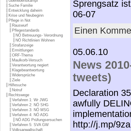
Überlebenskampf
Sprengsatz is
Suche Familie
Entwicklung daheim
06-07
Krise und Neubeginn
Pflege in Not
Rauswurf
Einen Kommen
Pflegestandards
NÖ Betreuungs- Verordnung
NÖ Richtlinien Wohnen
Strafanzeige
05.06.10
Ermittlungen
ORF-Thema
Maulkorb-Versuch
News 2010-
Verantwortung negiert
Klagebeantwortung
tweets)
Widersprüche
Ziele
Hilfesuche
Notruf
Declaration 35:
Rechtswege
Verfahren 1: Wr JWG
awfully DELI
Verfahren 2: NÖ SHG
Verfahren 3: NÖ MSG
implementatio
Verfahren 4: NÖ ADG
NÖ ADG Prüfungsersuchen
http://j.mp/9z
Verfahren 5: SVA GW
Volksanwaltschaft