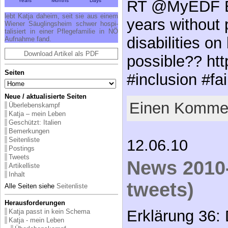
Years
Months
Days
RT @MyEDF E
lebt Kat­ja da­heim, seit sie aus ei­nem
years without 
Wie­ner Säug­lings­heim schwer hos­pi­
ta­li­siert in ei­ner Pfle­ge­fa­mi­lie in NÖ
disabilities on
Auf­nah­me fand.
Download Artikel als PDF
possible?? htt
Seiten
#inclusion #fa
Neue / aktualisierte Seiten
Einen Kommen
Überlebenskampf
Katja – mein Leben
Geschützt: Italien
Bemerkungen
Seitenliste
12.06.10
Postings
Tweets
News 2010-
Artikelliste
Inhalt
tweets)
Alle Seiten siehe
Seitenliste
Herausforderungen
Erklärung 36:
Katja passt in kein Schema
Katja - mein Leben