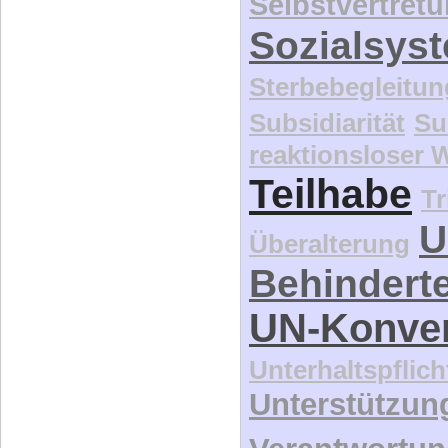
Selbstvertret
Sozialsys
Sterbebegleitun
Subsidiarität
Su
reaktionsloser
Teilhabe
Tr
U
Überalterung
Behindert
UN-Konve
Unterhaltspflich
Unterstützun