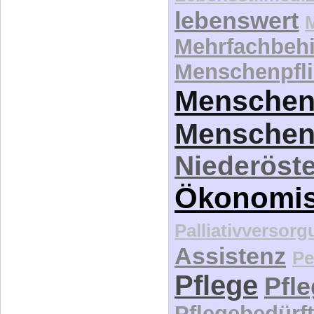
lebenswert
Mehrfachbeh
Menschenpfli
Menschen
Menschen
Niederöste
Ökonomi
Palliativversor
Assistenz
Pe
Pflege
Pfl
Pflegebedürft