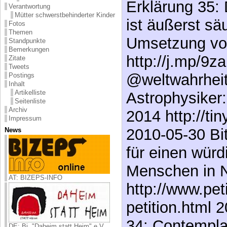
Erklärung 35: 
Verantwortung
Mütter schwerstbehinderter Kinder
ist äußerst sä
Fotos
Themen
Umsetzung vo
Standpunkte
Bemerkungen
http://j.mp/9
Zitate
Tweets
@weltwahrheit
Postings
Inhalt
Artikelliste
Astrophysiker:
Seitenliste
Archiv
2014 http://ti
Impressum
2010-05-30 Bit
News
für einen wür
Menschen in N
AT: BIZEPS-INFO
http://www.pet
petition.html 
34: Contempla
DE: Bi. "Daheim statt Heim" e.V.