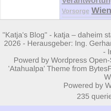
Verantwortu
Wie
Vorsorge
"Katja's Blog" -
katja – daheim st
2026 - Herausgeber: Ing. Gerhar
-
Powerd by
Wordpress
Open-S
'Atahualpa' Theme from BytesF
W
Powered by
W
235 queri