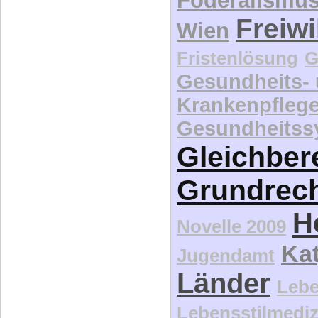
Föderalismu
Freiwi
Wien
Fristenlösung
G
Gesundheits-
Krankenpfleg
Gesundheitss
Gleichber
Grundrec
H
Novelle 2009
Kat
Jugendamt
Länder
Lebe
Lebensstilmediz