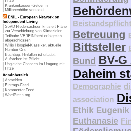
Hitze
Krankenkassen-Gelder in
Behördenw
Millionenhöhe verzockt
ENIL - European Network on
Beistandspflich
Independent Living
SoVD Niedersachsen kritisiert Pläne
Betreuung
zur Verschiebung von Klimazielen
Teilhabe VEREINfacht erfolgreich
abgeschlossen
Bittsteller
Willis Hörspiel-Klassiker, aktuelle
Number One
Buchtipp: Hinfallen ist erlaubt.
BV-G 
Bund
Aufstehen ist Pflicht
Ungleiche Chancen im Umgang mit
Hitze
Daheim st
Adminbereich
Anmelden
Demographie
d
Eintrags-Feed
Kommentar-Feed
Di
WordPress.org
association
Ethik
Eugenik
Euthanasie
Fi