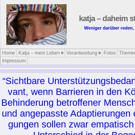
katja – daheim s
Weniger darüber reden, 
Home
Katja – mein Leben
Verantwortung
Fotos
Theme
Impressum
“Sicht­ba­re Un­ter­stüt­zungs­be­d
vant, wenn Bar­rie­ren in den Köp
Be­hin­de­rung be­trof­fe­ner Men­s
und an­ge­pass­te Ad­ap­tie­run­gen el
gun­gen sol­len zwar em­pa­tisc