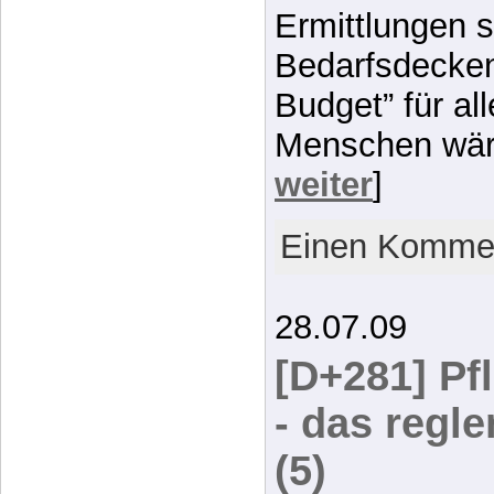
Ermittlungen s
Bedarfsdecken
Budget” für al
Menschen wär
weiter
]
Einen Kommen
28.07.09
[D+281] Pf
- das regl
(5)