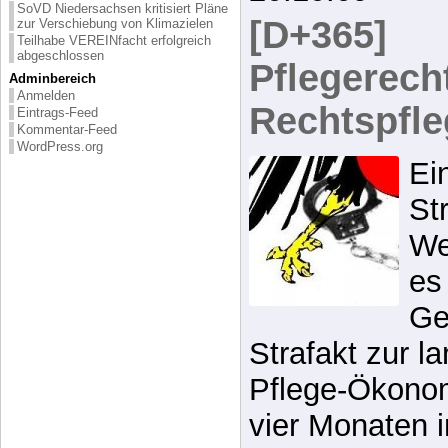
SoVD Niedersachsen kritisiert Pläne
[D+365]
zur Verschiebung von Klimazielen
Teilhabe VEREINfacht erfolgreich
abgeschlossen
Pflegerecht
Adminbereich
Anmelden
Rechtspfle
Eintrags-Feed
Kommentar-Feed
WordPress.org
Ei
St
We
es
Ge
Strafakt zur l
Pflege-Ökonom
vier Monaten 