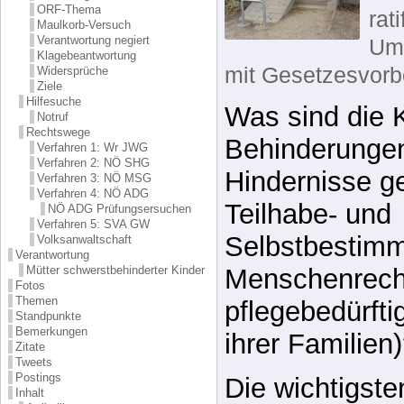
ORF-Thema
rat
Maulkorb-Versuch
Verantwortung negiert
Um
Klagebeantwortung
mit Gesetzesvorbe
Widersprüche
Ziele
Hilfesuche
Was sind die K
Notruf
Rechtswege
Behinderungen
Verfahren 1: Wr JWG
Verfahren 2: NÖ SHG
Hindernisse g
Verfahren 3: NÖ MSG
Verfahren 4: NÖ ADG
Teilhabe- und
NÖ ADG Prüfungsersuchen
Verfahren 5: SVA GW
Selbstbestimm
Volksanwaltschaft
Verantwortung
Mütter schwerstbehinderter Kinder
Menschenrecht
Fotos
Themen
pflegebedürft
Standpunkte
Bemerkungen
ihrer Familien
Zitate
Tweets
Postings
Die wichtigst
Inhalt