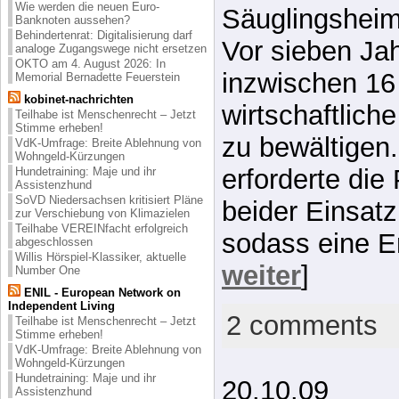
Wie werden die neuen Euro-
Säuglingsheim
Banknoten aussehen?
Behindertenrat: Digitalisierung darf
Vor sieben Jah
analoge Zugangswege nicht ersetzen
OKTO am 4. August 2026: In
inzwischen 16 
Memorial Bernadette Feuerstein
kobinet-nachrichten
wirtschaftlich
Teilhabe ist Menschenrecht – Jetzt
Stimme erheben!
zu bewältigen
VdK-Umfrage: Breite Ablehnung von
Wohngeld-Kürzungen
erforderte die
Hundetraining: Maje und ihr
Assistenzhund
SoVD Niedersachsen kritisiert Pläne
beider Einsatz
zur Verschiebung von Klimazielen
Teilhabe VEREINfacht erfolgreich
sodass eine E
abgeschlossen
Willis Hörspiel-Klassiker, aktuelle
weiter
]
Number One
ENIL - European Network on
Independent Living
2 comments
Teilhabe ist Menschenrecht – Jetzt
Stimme erheben!
VdK-Umfrage: Breite Ablehnung von
Wohngeld-Kürzungen
Hundetraining: Maje und ihr
20.10.09
Assistenzhund