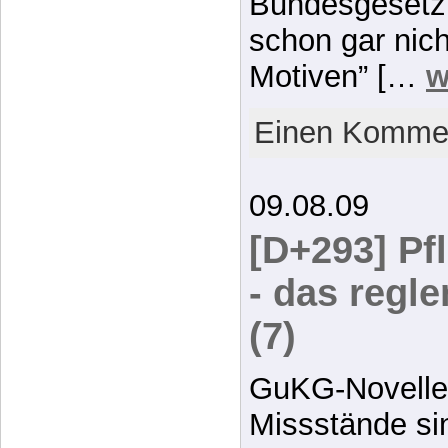
Bundesgesetz 
schon gar nich
Motiven” […
w
Einen Kommen
09.08.09
[D+293] Pf
- das regl
(7)
GuKG-Novelle
Missstände si