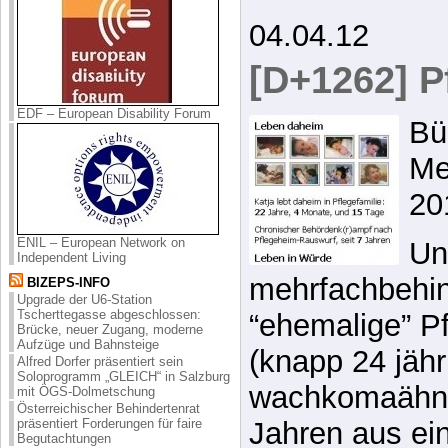
04.04.12
[D+1262] P
EDF – European Disability Forum
Bü
Me
20
ENIL – European Network on
Un
Independent Living
mehrfachbehin
BIZEPS-INFO
Upgrade der U6-Station
Tscherttegasse abgeschlossen:
“ehemalige” Pf
Brücke, neuer Zugang, moderne
Aufzüge und Bahnsteige
(knapp 24 jähri
Alfred Dorfer präsentiert sein
Soloprogramm „GLEICH“ in Salzburg
wachkomaähnli
mit ÖGS-Dolmetschung
Österreichischer Behindertenrat
präsentiert Forderungen für faire
Jahren aus ei
Begutachtungen