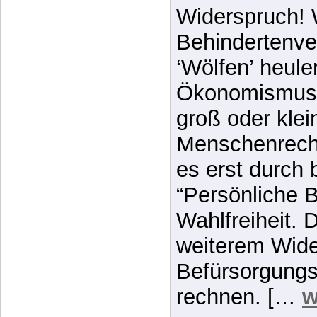
Widerspruch!
Behindertenver
‘Wölfen’ heulen
Ökonomismusfa
groß oder klei
Menschenrechtl
es erst durch
“Persönliche 
Wahlfreiheit. 
weiterem Wide
Befürsorgungs-
rechnen. […
w