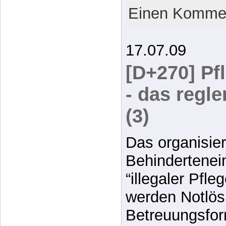
Einen Kommen
17.07.09
[D+270] Pf
- das regl
(3)
Das organisie
Behindertenei
“illegaler Pfl
werden Notlösu
Betreuungsfor