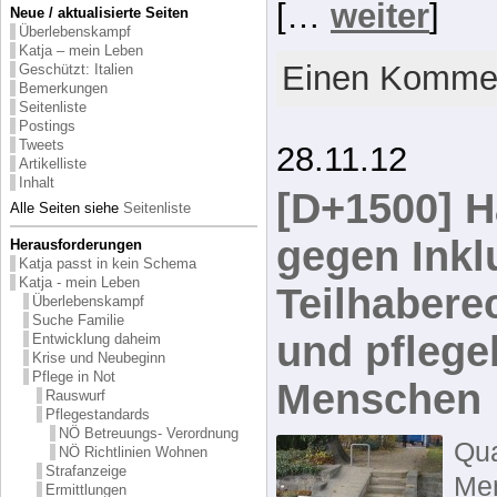
[…
weiter
]
Neue / aktualisierte Seiten
Überlebenskampf
Katja – mein Leben
Einen Kommen
Geschützt: Italien
Bemerkungen
Seitenliste
Postings
Tweets
28.11.12
Artikelliste
Inhalt
[D+1500] H
Alle Seiten siehe
Seitenliste
gegen Inkl
Herausforderungen
Katja passt in kein Schema
Katja - mein Leben
Teilhabere
Überlebenskampf
Suche Familie
und pflege
Entwicklung daheim
Krise und Neubeginn
Pflege in Not
Menschen
Rauswurf
Pflegestandards
NÖ Betreuungs- Verordnung
Qua
NÖ Richtlinien Wohnen
Strafanzeige
Me
Ermittlungen