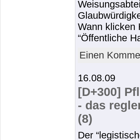
Weisungsabtei
Glaubwürdigkei
Wann klicken 
“Öffentliche 
Einen Kommen
16.08.09
[D+300] Pf
- das regl
(8)
Der “legistisc