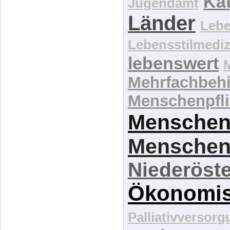
Kat
Jugendamt
Länder
Lebe
Lebensstilmediz
lebenswert
Mehrfachbeh
Menschenpfli
Menschen
Menschen
Niederöste
Ökonomi
Palliativversor