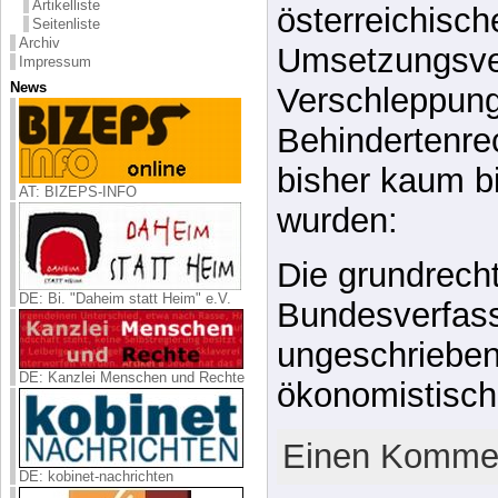
Artikelliste
österreichisch
Seitenliste
Archiv
Umsetzungsve
Impressum
News
Verschleppung
Behindertenre
bisher kaum bi
AT: BIZEPS-INFO
wurden:
Die grundrech
DE: Bi. "Daheim statt Heim" e.V.
Bundesverfas
ungeschrieben
DE: Kanzlei Menschen und Rechte
ökonomistisc
Einen Kommen
DE: kobinet-nachrichten