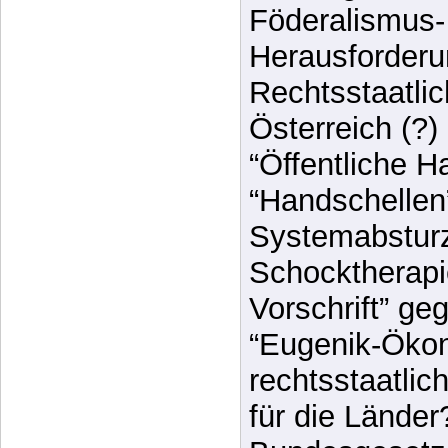
Föderalismus-
Herausforderu
Rechtsstaatlic
Österreich (?)
“Öffentliche H
“Handschellen”
Systemabsturz
Schocktherapi
Vorschrift” g
“Eugenik-Ökon
rechtsstaatlic
für die Länder