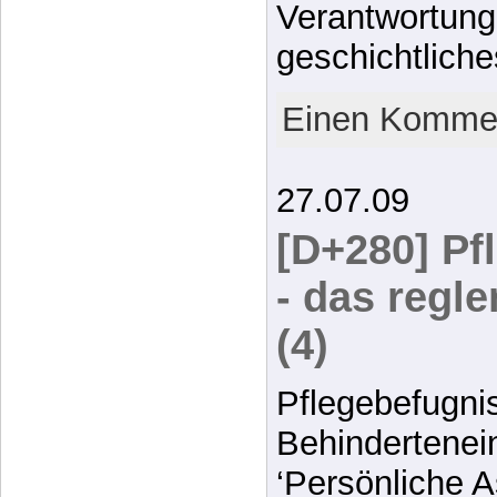
Verantwortung
geschichtlic
Einen Kommen
27.07.09
[D+280] Pf
- das regl
(4)
Pflegebefugni
Behindertenei
‘Persönliche A