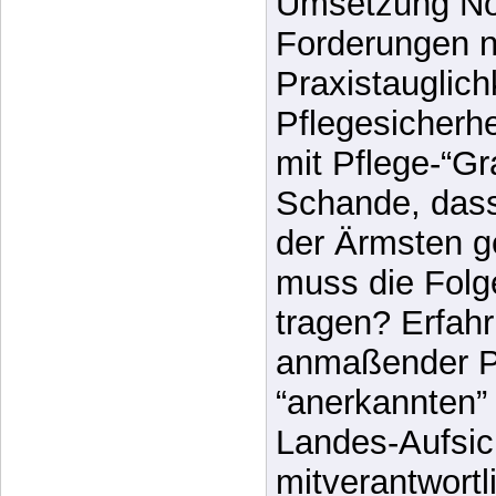
Umsetzung No
Forderungen 
Praxistauglich
Pflegesicherhe
mit Pflege-“Gr
Schande, dass
der Ärmsten g
muss die Folg
tragen? Erfah
anmaßender P
“anerkannten” 
Landes-Aufsic
mitverantwortli