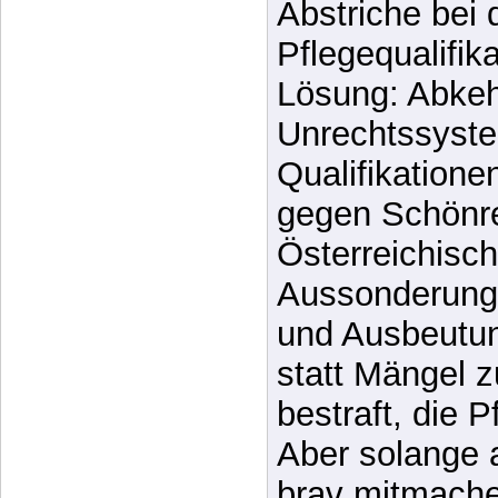
Abstriche bei 
Pflegequalifik
Lösung: Abke
Unrechtssyste
Qualifikatione
gegen Schönre
Österreichisc
Aussonderung 
und Ausbeutun
statt Mängel 
bestraft, die P
Aber solange 
brav mitmache