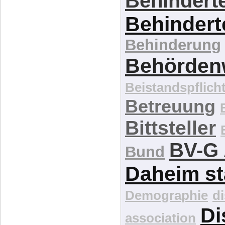
Behinderte
Behindert
Behinderung
Behördenw
Beistandspflich
Betreuung
Bittsteller
BV-G 
Bund
Daheim st
Demographie
d
Di
association