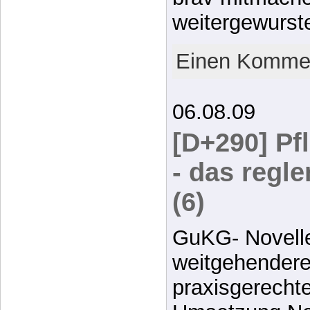
weitergewurst
Einen Kommen
06.08.09
[D+290] Pf
- das regl
(6)
GuKG- Novelle
weitgehendere
praxisgerecht