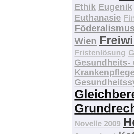
Ethik
Eugenik
Euthanasie
Fi
Föderalismu
Freiwi
Wien
Fristenlösung
G
Gesundheits-
Krankenpfleg
Gesundheitss
Gleichber
Grundrec
H
Novelle 2009