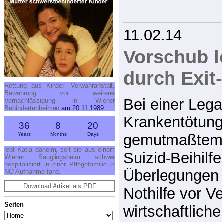
11.02.14
Vorschub l
durch Exit
Rettung aus Kinder- Verwahranstalt,
Bewahrung vor weiterer
Bei einer Lega
Vernachlässigung in Wiener
Behindertenheimen
am 20.11.1989.
Krankentötung
36
8
20
Years
Months
Days
gemutmaßtem 
lebt Katja daheim, seit sie aus einem
Suizid-Beihilf
Wiener Säuglingsheim schwer
hospitalisiert in einer Pflegefamilie in
Überlegungen 
NÖ Aufnahme fand.
Download Artikel als PDF
Nothilfe vor V
Seiten
wirtschaftlich