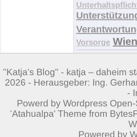
Unterhaltspflich
Unterstützun
Verantwortu
Wie
Vorsorge
"Katja's Blog" -
katja – daheim st
2026 - Herausgeber: Ing. Gerhar
-
Powerd by
Wordpress
Open-S
'Atahualpa' Theme from BytesF
W
Powered by
W