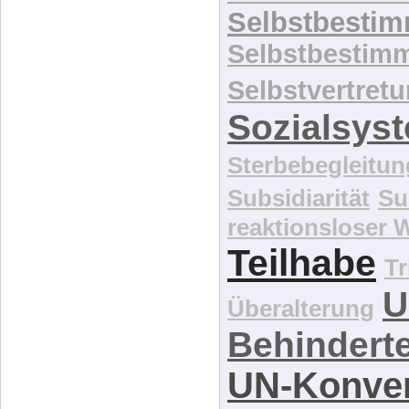
Selbstbesti
Selbstbestim
Selbstvertret
Sozialsys
Sterbebegleitun
Subsidiarität
Su
reaktionsloser
Teilhabe
Tr
U
Überalterung
Behindert
UN-Konve