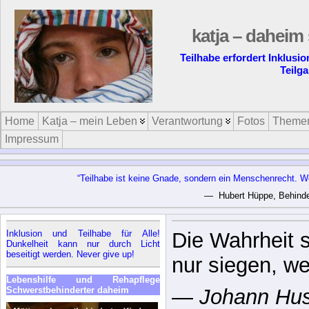
katja – daheim 
Teilhabe erfordert Inklusi
Teilg
Home
Katja – mein Leben
Verantwortung
Fotos
Theme
Impressum
“Teilhabe ist keine Gnade, sondern ein Menschenrecht. W
— Hubert Hüppe, Behinder
Inklusion und Teilhabe für Alle!
Die Wahrheit s
Dunkelheit kann nur durch Licht
beseitigt werden. Never give up!
nur siegen, we
Lebenshilfe und Rehapflege
Schwerstbehinderter daheim
—
Johann Hus