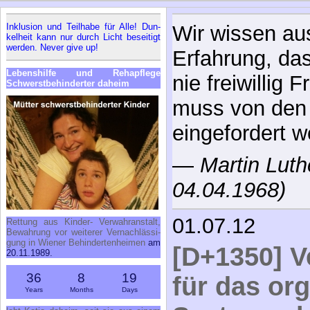
In­klu­si­on und Teil­ha­be für Al­le! Dun­
Wir wissen au
kel­heit kann nur durch Licht be­sei­tigt
wer­den. Ne­ver gi­ve up!
Erfahrung, da
Le­bens­hil­fe und Re­h­a­pfle­ge
nie freiwillig 
Schwerst­be­hin­der­ter da­heim
muss von den 
eingefordert w
—
Martin Luth
04.04.1968)
01.07.12
Ret­tung aus Kin­der- Ver­wahr­an­stalt,
Be­wah­rung vor wei­te­rer Ver­nach­läs­si­
gung in Wie­ner Be­hin­der­ten­hei­men
am
[D+1350] V
20.11.1989.
36
8
19
für das org
Years
Months
Days