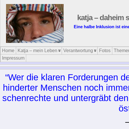
katja – daheim s
Eine halbe Inklusion ist ei
Home
Katja – mein Leben
Verantwortung
Fotos
Theme
Impressum
“Wer die kla­ren For­de­run­gen d
hin­der­ter Men­schen noch im­mer 
schen­rech­te und un­ter­gräbt den
ös­