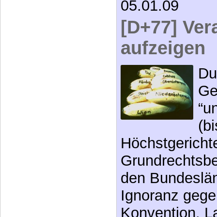
05.01.09
[D+77] Ver
aufzeigen
Du
Ge
“u
(b
Höchstgerichte
Grundrechtsbe
den Bundeslän
Ignoranz gege
Konvention. L