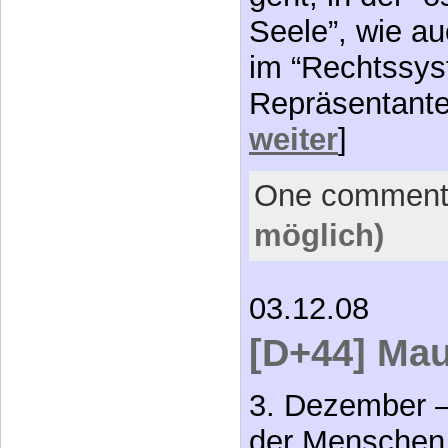
Seele”, wie au
im “Rechtssys
Repräsentanten
weiter
]
One commen
möglich)
03.12.08
[D+44] Mau
3. Dezember – 
der Menschen 