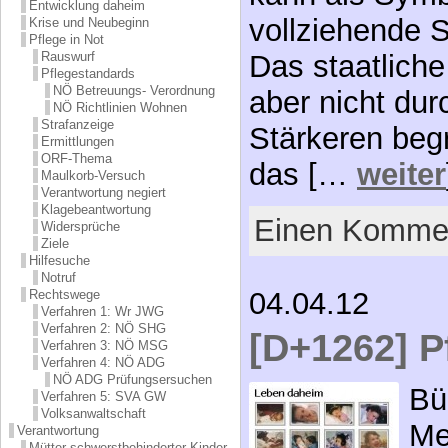
Entwicklung daheim
vollziehende 
Krise und Neubeginn
Pflege in Not
Das staatlich
Rauswurf
Pflegestandards
NÖ Betreuungs- Verordnung
aber nicht du
NÖ Richtlinien Wohnen
Strafanzeige
Stärkeren beg
Ermittlungen
ORF-Thema
das […
weiter
Maulkorb-Versuch
Verantwortung negiert
Klagebeantwortung
Einen Kommen
Widersprüche
Ziele
Hilfesuche
Notruf
04.04.12
Rechtswege
Verfahren 1: Wr JWG
Verfahren 2: NÖ SHG
[D+1262] P
Verfahren 3: NÖ MSG
Verfahren 4: NÖ ADG
NÖ ADG Prüfungsersuchen
Bü
Verfahren 5: SVA GW
Volksanwaltschaft
Me
Verantwortung
Mütter schwerstbehinderter Kinder