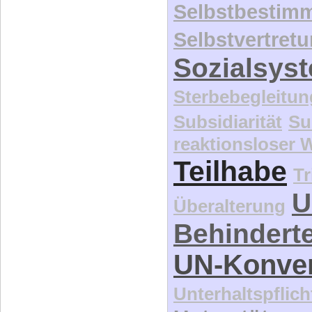
Selbstbestim
Selbstvertret
Sozialsys
Sterbebegleitun
Subsidiarität
Su
reaktionsloser
Teilhabe
Tr
U
Überalterung
Behindert
UN-Konve
Unterhaltspflich