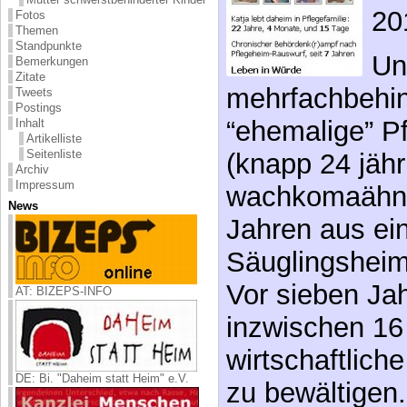
20
Fotos
Themen
Standpunkte
Un
Bemerkungen
Zitate
mehrfachbehin
Tweets
Postings
“ehemalige” Pf
Inhalt
Artikelliste
Seitenliste
(knapp 24 jähri
Archiv
Impressum
wachkomaähnli
News
Jahren aus ei
Säuglingsheim
Vor sieben Jah
AT: BIZEPS-INFO
inzwischen 16 
wirtschaftlich
DE: Bi. "Daheim statt Heim" e.V.
zu bewältigen