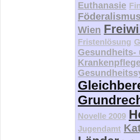
Euthanasie
Fi
Föderalismu
Freiwi
Wien
Fristenlösung
G
Gesundheits-
Krankenpfleg
Gesundheitss
Gleichber
Grundrec
H
Novelle 2009
Kat
Jugendamt