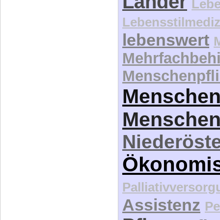
Länder
Lebe
Lebensstilmediz
lebenswert
Mehrfachbeh
Menschenpfli
Menschen
Menschen
Niederöste
Ökonomi
Palliativversor
Assistenz
Pe