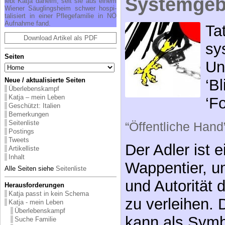
Systemgeb
lebt Kat­ja da­heim, seit sie aus ei­nem
Wie­ner Säug­lings­heim schwer hos­pi­
ta­li­siert in ei­ner Pfle­ge­fa­mi­lie in NÖ
Auf­nah­me fand.
Ta
Download Artikel als PDF
sy
Seiten
Un
Neue / aktualisierte Seiten
‘B
Überlebenskampf
Katja – mein Leben
‘F
Geschützt: Italien
Bemerkungen
Seitenliste
“Öffentliche Hand
Postings
Tweets
Der Adler ist 
Artikelliste
Inhalt
Wappentier, u
Alle Seiten siehe
Seitenliste
und Autorität
Herausforderungen
Katja passt in kein Schema
zu verleihen. 
Katja - mein Leben
Überlebenskampf
kann als Symbo
Suche Familie