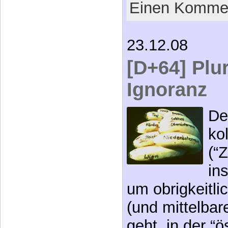
Einen Kommen
23.12.08
[D+64] Plur
Ignoranz
De
ko
(“Z
in
um obrigkeitli
(und mittelbar
geht, in der “