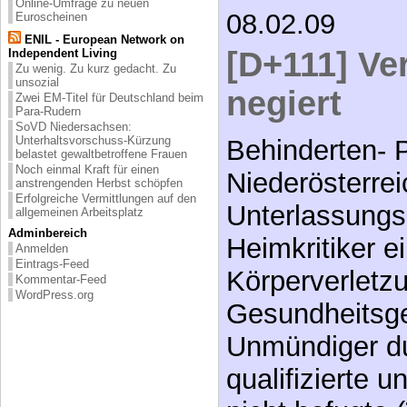
Online-Umfrage zu neuen
08.02.09
Euroscheinen
ENIL - European Network on
[D+111] Ve
Independent Living
Zu wenig. Zu kurz gedacht. Zu
unsozial
negiert
Zwei EM-Titel für Deutschland beim
Para-Rudern
SoVD Niedersachsen:
Unterhaltsvorschuss-Kürzung
Behinderten- P
belastet gewaltbetroffene Frauen
Noch einmal Kraft für einen
Niederösterrei
anstrengenden Herbst schöpfen
Erfolgreiche Vermittlungen auf den
Unterlassungs
allgemeinen Arbeitsplatz
Adminbereich
Heimkritiker e
Anmelden
Eintrags-Feed
Körperverletz
Kommentar-Feed
WordPress.org
Gesundheitsg
Unmündiger du
qualifizierte u