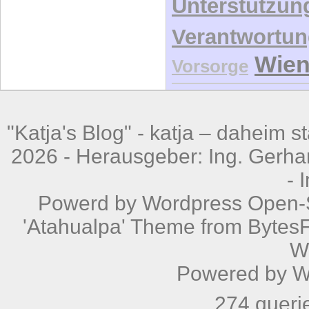
Unterstützun
Verantwortu
Wie
Vorsorge
"Katja's Blog" -
katja – daheim st
2026 - Herausgeber: Ing. Gerhar
-
Powerd by
Wordpress
Open-S
'Atahualpa' Theme from BytesF
W
Powered by
W
274 queri