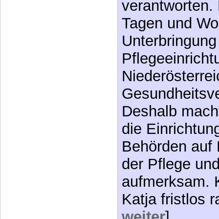
verantworten. 
Tagen und Wo
Unterbringung 
Pflegeeinricht
Niederösterre
Gesundheitsve
Deshalb macht
die Einrichtun
Behörden auf M
der Pflege un
aufmerksam. K
Katja fristlos
weiter
]