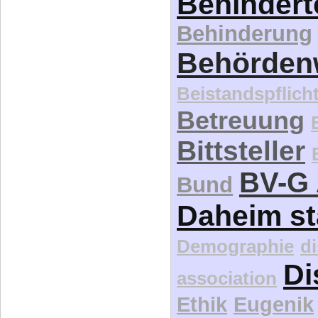
Behindert
Behinderung
Behördenw
Beistandspflich
Betreuung
Bittsteller
BV-G 
Bund
Daheim st
Demographie
d
Di
association
Ethik
Eugenik