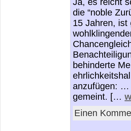
Ja, es reicht 
die “noble Zur
15 Jahren, ist
wohlklingend
Chancengleich
Benachteiligun
behinderte Me
ehrlichkeitsha
anzufügen: … e
gemeint. […
w
Einen Kommen