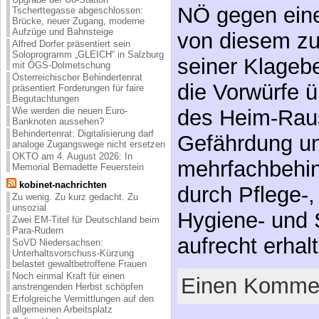
NÖ gegen eine
Tscherttegasse abgeschlossen:
Brücke, neuer Zugang, moderne
Aufzüge und Bahnsteige
von diesem zu
Alfred Dorfer präsentiert sein
Soloprogramm „GLEICH“ in Salzburg
seiner Klageb
mit ÖGS-Dolmetschung
Österreichischer Behindertenrat
die Vorwürfe ü
präsentiert Forderungen für faire
Begutachtungen
des Heim-Rau
Wie werden die neuen Euro-
Banknoten aussehen?
Behindertenrat: Digitalisierung darf
Gefährdung u
analoge Zugangswege nicht ersetzen
OKTO am 4. August 2026: In
mehrfachbehi
Memorial Bernadette Feuerstein
kobinet-nachrichten
durch Pflege-,
Zu wenig. Zu kurz gedacht. Zu
unsozial
Hygiene- und 
Zwei EM-Titel für Deutschland beim
Para-Rudern
aufrecht erha
SoVD Niedersachsen:
Unterhaltsvorschuss-Kürzung
belastet gewaltbetroffene Frauen
Noch einmal Kraft für einen
Einen Kommen
anstrengenden Herbst schöpfen
Erfolgreiche Vermittlungen auf den
allgemeinen Arbeitsplatz