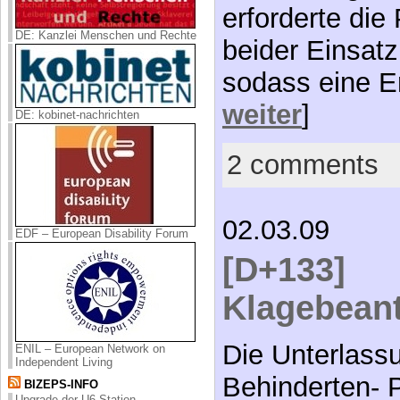
erforderte die
DE: Kanzlei Menschen und Rechte
beider Einsatz
sodass eine E
weiter
]
DE: kobinet-nachrichten
2 comments
02.03.09
EDF – European Disability Forum
[D+133]
Klagebean
Die Unterlass
ENIL – European Network on
Independent Living
Behinderten- P
BIZEPS-INFO
Upgrade der U6-Station