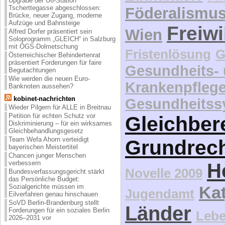
Upgrade der U6-Station
Tscherttegasse abgeschlossen:
Föderalismu
Brücke, neuer Zugang, moderne
Aufzüge und Bahnsteige
Freiwi
Wien
Alfred Dorfer präsentiert sein
Soloprogramm „GLEICH“ in Salzburg
mit ÖGS-Dolmetschung
Fristenlösung
G
Österreichischer Behindertenrat
präsentiert Forderungen für faire
Gesundheits-
Begutachtungen
Wie werden die neuen Euro-
Krankenpfleg
Banknoten aussehen?
kobinet-nachrichten
Gesundheitss
Wieder Pilgern für ALLE in Breitnau
Petition für echten Schutz vor
Gleichber
Diskriminierung – für ein wirksames
Gleichbehandlungsgesetz
Team Wefa Ahorn verteidigt
Grundrec
bayerischen Meistertitel
Chancen junger Menschen
verbessern
H
Novelle 2009
Bundesverfassungsgericht stärkt
das Persönliche Budget:
Sozialgerichte müssen im
Kat
Jugendamt
Eilverfahren genau hinschauen
SoVD Berlin-Brandenburg stellt
Länder
Forderungen für ein soziales Berlin
Lebe
2026–2031 vor