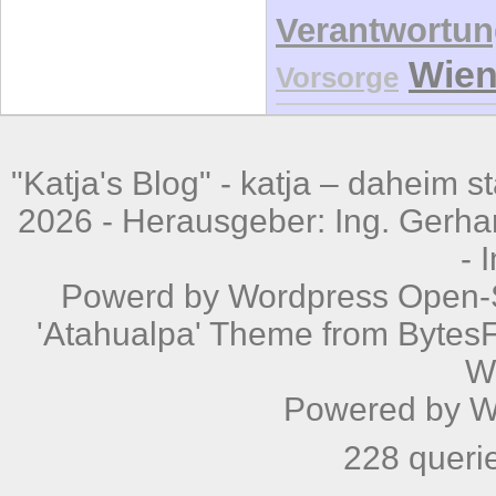
Verantwortu
Wie
Vorsorge
"Katja's Blog" -
katja – daheim st
2026 - Herausgeber: Ing. Gerhar
-
Powerd by
Wordpress
Open-S
'Atahualpa' Theme from BytesF
W
Powered by
W
228 queri