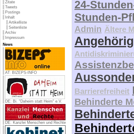
24-Stunden
Zitate
Tweets
Postings
Stunden-Pf
Inhalt
Artikelliste
Admin
Ältere 
Seitenliste
Archiv
Angehörig
Impressum
News
Antidiskriminie
Assistenzbe
AT: BIZEPS-INFO
Aussonde
Barrierefreiheit
Behinderte 
DE: Bi. "Daheim statt Heim" e.V.
Behinderte
DE: Kanzlei Menschen und Rechte
Behindert