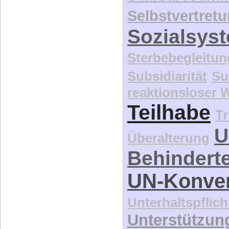
Selbstvertret
Sozialsys
Sterbebegleitun
Subsidiarität
Su
reaktionsloser
Teilhabe
Tr
U
Überalterung
Behindert
UN-Konve
Unterhaltspflich
Unterstützun