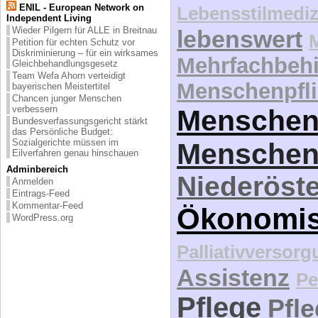
ENIL - European Network on
Lebensstilmediz
Independent Living
Wieder Pilgern für ALLE in Breitnau
lebenswert
Petition für echten Schutz vor
Diskriminierung – für ein wirksames
Mehrfachbeh
Gleichbehandlungsgesetz
Team Wefa Ahorn verteidigt
Menschenpfli
bayerischen Meistertitel
Chancen junger Menschen
verbessern
Menschen
Bundesverfassungsgericht stärkt
das Persönliche Budget:
Sozialgerichte müssen im
Menschen
Eilverfahren genau hinschauen
Adminbereich
Niederöste
Anmelden
Eintrags-Feed
Kommentar-Feed
Ökonomi
WordPress.org
Palliativversor
Assistenz
Pe
Pflege
Pfl