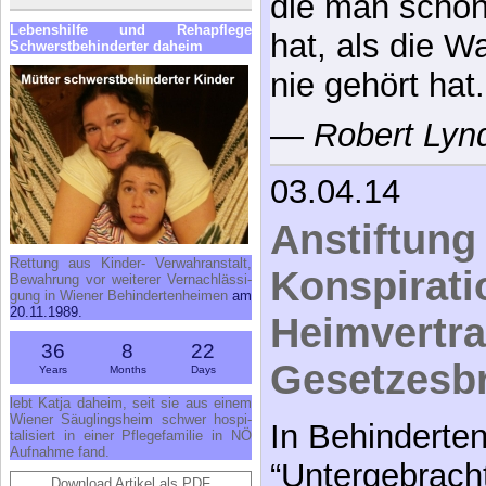
die man schon
Le­bens­hil­fe und Re­h­a­pfle­ge
hat, als die W
Schwerst­be­hin­der­ter da­heim
nie gehört hat.
—
Robert Lyn
03.04.14
Anstiftung
Ret­tung aus Kin­der- Ver­wahr­an­stalt,
Konspirat
Be­wah­rung vor wei­te­rer Ver­nach­läs­si­
gung in Wie­ner Be­hin­der­ten­hei­men
am
20.11.1989.
Heimvertra
36
8
22
Gesetzesb
Years
Months
Days
lebt Kat­ja da­heim, seit sie aus ei­nem
Wie­ner Säug­lings­heim schwer hos­pi­
In Behinderte
ta­li­siert in ei­ner Pfle­ge­fa­mi­lie in NÖ
Auf­nah­me fand.
“Untergebrach
Download Artikel als PDF