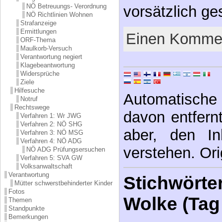
NÖ Betreuungs- Verordnung
vorsätzlich g
NÖ Richtlinien Wohnen
Strafanzeige
Ermittlungen
Einen Kommen
ORF-Thema
Maulkorb-Versuch
Verantwortung negiert
Klagebeantwortung
Widersprüche
Ziele
Hilfesuche
Automatische 
Notruf
Rechtswege
davon entfernt,
Verfahren 1: Wr JWG
Verfahren 2: NÖ SHG
aber, den In
Verfahren 3: NÖ MSG
Verfahren 4: NÖ ADG
verstehen. Ori
NÖ ADG Prüfungsersuchen
Verfahren 5: SVA GW
Volksanwaltschaft
Verantwortung
Stichwörter
Mütter schwerstbehinderter Kinder
Fotos
Wolke (Tag
Themen
Standpunkte
Bemerkungen