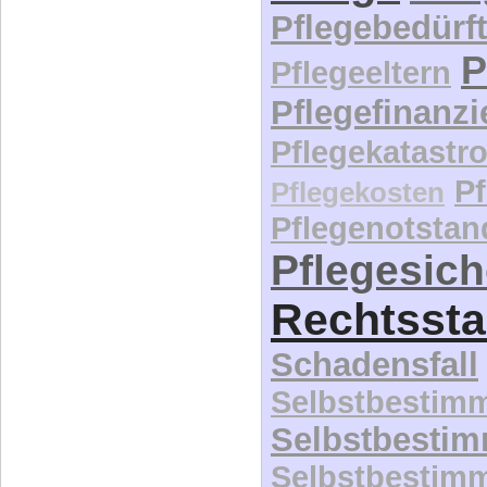
Pflegebedürft
P
Pflegeeltern
Pflegefinanz
Pflegekatastr
P
Pflegekosten
Pflegenotstan
Pflegesic
Rechtssta
Schadensfall
Selbstbestim
Selbstbesti
Selbstbestim