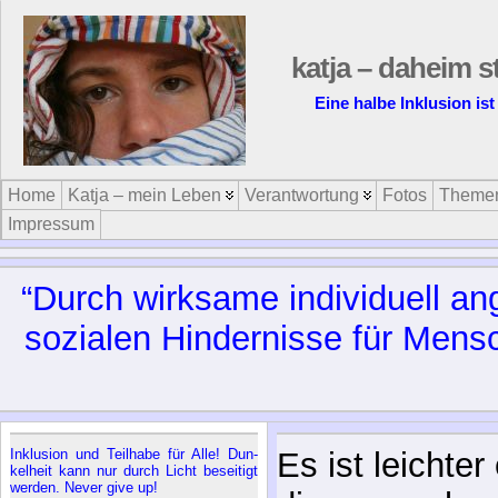
katja – daheim s
Eine halbe Inklusion ist
Home
Katja – mein Leben
Verantwortung
Fotos
Theme
Impressum
“Durch wirk­sa­me in­di­vi­du­ell a
so­zia­len Hin­der­nis­se für Men­s
In­klu­si­on und Teil­ha­be für Al­le! Dun­
Es ist leichte
kel­heit kann nur durch Licht be­sei­tigt
wer­den. Ne­ver gi­ve up!