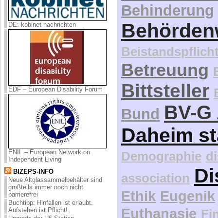
Behinderung
Behördenw
DE: kobinet-nachrichten
Beistandspflich
Betreuung
Bittsteller
EDF – European Disability Forum
BV-G 
Bund
Daheim st
ENIL – European Network on
Demographie
d
Independent Living
Di
BIZEPS-INFO
association
Neue Altglassammelbehälter sind
großteils immer noch nicht
Ethik
Eugenik
barrierefrei
Buchtipp: Hinfallen ist erlaubt.
Euthanasie
Aufstehen ist Pflicht!
Fi