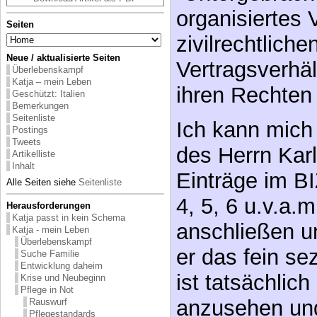
organisiertes 
Seiten
zivilrechtliche
Neue / aktualisierte Seiten
Vertragsverhäl
Überlebenskampf
Katja – mein Leben
ihren Rechten
Geschützt: Italien
Bemerkungen
Seitenliste
Ich kann mich
Postings
Tweets
des Herrn Karl
Artikelliste
Inhalt
Einträge im B
Alle Seiten siehe
Seitenliste
4, 5, 6 u.v.a.m
Herausforderungen
Katja passt in kein Schema
anschließen u
Katja - mein Leben
Überlebenskampf
er das fein se
Suche Familie
Entwicklung daheim
ist tatsächlich
Krise und Neubeginn
Pflege in Not
anzusehen und
Rauswurf
Pflegestandards