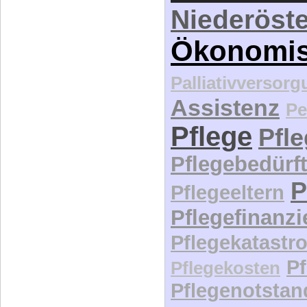
Niederöste
Ökonomi
Palliativversor
Assistenz
Pe
Pflege
Pfl
Pflegebedürft
P
Pflegeeltern
Pflegefinanz
Pflegekatastr
P
Pflegekosten
Pflegenotstan