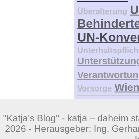
U
Überalterung
Behindert
UN-Konve
Unterhaltspflich
Unterstützun
Verantwortu
Wie
Vorsorge
"Katja's Blog" -
katja – daheim st
2026 - Herausgeber: Ing. Gerhar