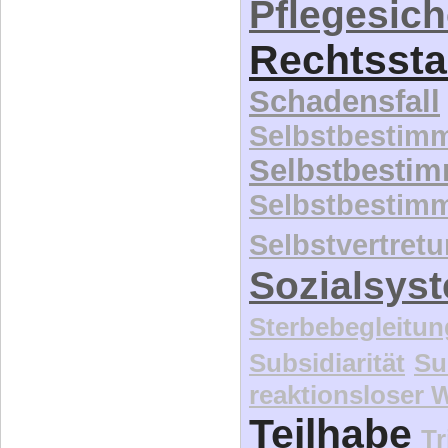
Pflegesic
Rechtssta
Schadensfall
Selbstbestim
Selbstbesti
Selbstbestim
Selbstvertret
Sozialsys
Sterbebegleitun
Subsidiarität
Su
reaktionsloser
Teilhabe
Tr