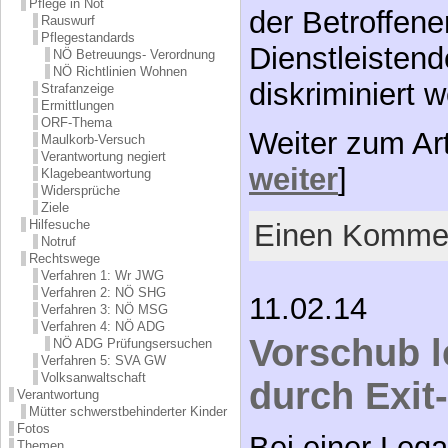
Pflege in Not
der Betroffen
Rauswurf
Pflegestandards
Dienstleistend
NÖ Betreuungs- Verordnung
NÖ Richtlinien Wohnen
diskriminiert 
Strafanzeige
Ermittlungen
ORF-Thema
Weiter zum Ar
Maulkorb-Versuch
Verantwortung negiert
weiter
]
Klagebeantwortung
Widersprüche
Ziele
Hilfesuche
Einen Kommen
Notruf
Rechtswege
Verfahren 1: Wr JWG
Verfahren 2: NÖ SHG
11.02.14
Verfahren 3: NÖ MSG
Verfahren 4: NÖ ADG
Vorschub l
NÖ ADG Prüfungsersuchen
Verfahren 5: SVA GW
Volksanwaltschaft
durch Exit
Verantwortung
Mütter schwerstbehinderter Kinder
Fotos
Bei einer Lega
Themen