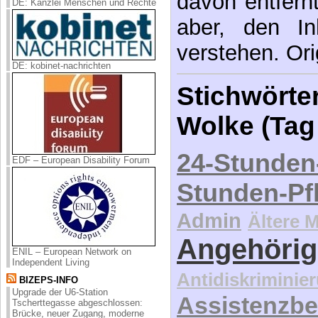
davon entfernt,
DE: Kanzlei Menschen und Rechte
aber, den In
verstehen. Ori
DE: kobinet-nachrichten
Stichwörter
Wolke (Tag
24-Stunden
EDF – European Disability Forum
Stunden-Pf
Admin
Ältere 
Angehörig
ENIL – European Network on
Independent Living
Antidiskriminie
BIZEPS-INFO
Upgrade der U6-Station
Assistenzbe
Tscherttegasse abgeschlossen:
Brücke, neuer Zugang, moderne