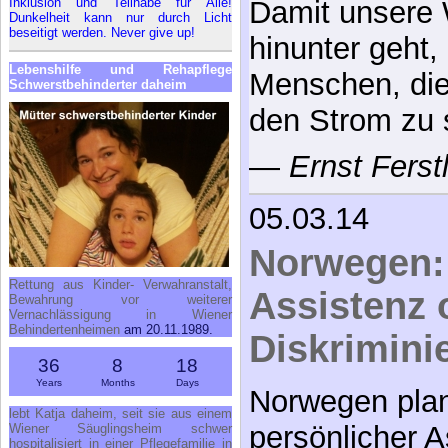
Inklusion und Teilhabe für Alle!
Damit unsere 
Dunkelheit kann nur durch Licht
beseitigt werden. Never give up!
hinunter geht,
Lebenshilfe und Rehapflege
Menschen, die
Schwerstbehinderter daheim
den Strom zu
—
Ernst Ferst
05.03.14
Norwegen:
Rettung aus Kinder- Verwahranstalt,
Assistenz 
Bewahrung vor weiterer
Vernachlässigung in Wiener
Behindertenheimen
am 20.11.1989.
Diskrimini
36
8
18
Years
Months
Days
Norwegen plan
lebt Katja daheim, seit sie aus einem
persönlicher A
Wiener Säuglingsheim schwer
hospitalisiert in einer Pflegefamilie in