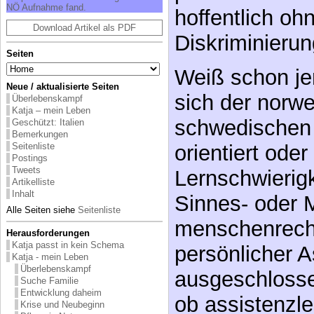
NÖ Aufnahme fand.
hoffentlich oh
Download Artikel als PDF
Diskriminierun
Seiten
Weiß schon j
Neue / aktualisierte Seiten
sich der norw
Überlebenskampf
Katja – mein Leben
schwedischen 
Geschützt: Italien
Bemerkungen
orientiert ode
Seitenliste
Postings
Tweets
Lernschwierigk
Artikelliste
Inhalt
Sinnes- oder 
Alle Seiten siehe
Seitenliste
menschenrecht
Herausforderungen
Katja passt in kein Schema
persönlicher A
Katja - mein Leben
Überlebenskampf
ausgeschlosse
Suche Familie
Entwicklung daheim
ob assistenzl
Krise und Neubeginn