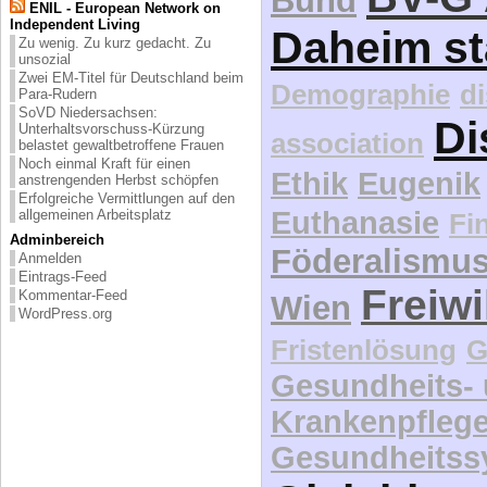
Bund
ENIL - European Network on
Independent Living
Daheim st
Zu wenig. Zu kurz gedacht. Zu
unsozial
Zwei EM-Titel für Deutschland beim
Demographie
d
Para-Rudern
SoVD Niedersachsen:
Di
Unterhaltsvorschuss-Kürzung
association
belastet gewaltbetroffene Frauen
Noch einmal Kraft für einen
Ethik
Eugenik
anstrengenden Herbst schöpfen
Erfolgreiche Vermittlungen auf den
Euthanasie
allgemeinen Arbeitsplatz
Fi
Adminbereich
Föderalismu
Anmelden
Eintrags-Feed
Freiwi
Kommentar-Feed
Wien
WordPress.org
Fristenlösung
G
Gesundheits-
Krankenpfleg
Gesundheitss