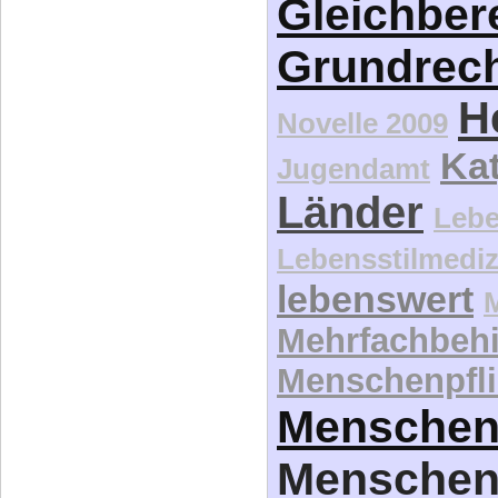
Gleichber
Grundrec
H
Novelle 2009
Kat
Jugendamt
Länder
Lebe
Lebensstilmediz
lebenswert
Mehrfachbeh
Menschenpfli
Menschen
Menschen