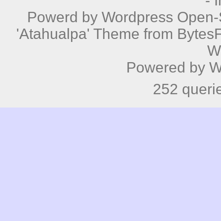
-
Powerd by
Wordpress
Open-S
'Atahualpa' Theme from BytesF
W
Powered by
W
252 queri