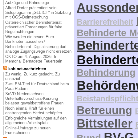
Aufzüge und Bahnsteige
Aussonde
Alfred Dorfer präsentiert sein
Soloprogramm „GLEICH“ in Salzburg
mit ÖGS-Dolmetschung
Barrierefreiheit
Österreichischer Behindertenrat
präsentiert Forderungen für faire
Behinderte 
Begutachtungen
Wie werden die neuen Euro-
Behinderte
Banknoten aussehen?
Behindertenrat: Digitalisierung darf
analoge Zugangswege nicht ersetzen
Behindert
OKTO am 4. August 2026: In
Memorial Bernadette Feuerstein
kobinet-nachrichten
Behinderung
Zu wenig. Zu kurz gedacht. Zu
unsozial
Behördenw
Zwei EM-Titel für Deutschland beim
Para-Rudern
SoVD Niedersachsen:
Beistandspflich
Unterhaltsvorschuss-Kürzung
belastet gewaltbetroffene Frauen
Betreuung
Noch einmal Kraft für einen
anstrengenden Herbst schöpfen
Erfolgreiche Vermittlungen auf den
Bittsteller
allgemeinen Arbeitsplatz
Online-Umfrage zu neuen
BV-G 
Euroscheinen