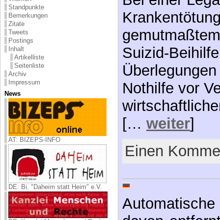
Standpunkte
Krankentötung
Bemerkungen
Zitate
gemutmaßtem 
Tweets
Postings
Suizid-Beihilf
Inhalt
Artikelliste
Seitenliste
Überlegungen 
Archiv
Impressum
Nothilfe vor V
News
wirtschaftlich
[…
weiter
]
AT: BIZEPS-INFO
Einen Kommen
DE: Bi. "Daheim statt Heim" e.V.
Automatische 