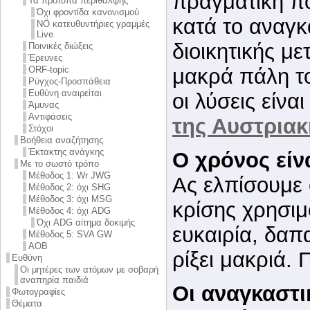
πραγματική πο
Τα πρότυπα περίθαλψης
Όχι φροντίδα κανονισμού
κατά το αναγκ
NÖ κατευθυντήριες γραμμές
Live
διοικητικής με
Ποινικές διώξεις
Έρευνες
μακρά πάλη 
ORF-topic
Ρύγχος-Προσπάθεια
Ευθύνη αναιρείται
οι λύσεις είνα
Άμυνας
Αντιφάσεις
της Αυστριακ
Στόχοι
Βοήθεια αναζήτησης
Έκτακτης ανάγκης
Ο χρόνος είν
Με το σωστό τρόπο
Μέθοδος 1: Wr JWG
Ας ελπίσουμε ό
Μέθοδος 2: όχι SHG
Μέθοδος 3: όχι MSG
κρίσης χρησιμ
Μέθοδος 4: όχι ADG
Όχι ADG αίτημα δοκιμής
ευκαιρία, δαπ
Μέθοδος 5: SVA GW
AOB
ρίξει μακριά. 
Ευθύνη
Οι μητέρες των ατόμων με σοβαρή
αναπηρία παιδιά
Οι αναγκαστικ
Φωτογραφίες
Θέματα