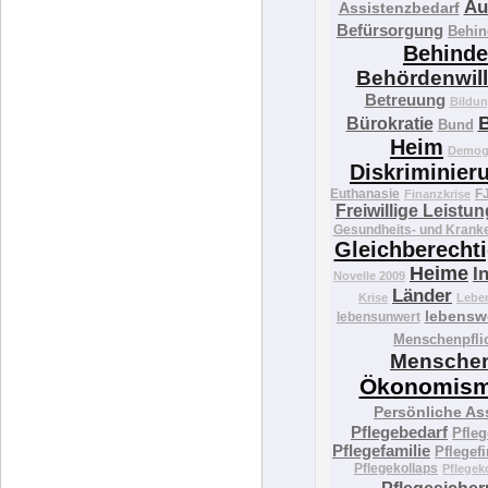
Au
Assistenzbedarf
Befürsorgung
Behin
Behinde
Behördenwill
Betreuung
Bildu
B
Bürokratie
Bund
Heim
Demog
Diskriminier
Euthanasie
F
Finanzkrise
Freiwillige Leistu
Gesundheits- und Krank
Gleichberecht
Heime
I
Novelle 2009
Länder
Krise
Lebe
lebensw
lebensunwert
Menschenpfli
Mensche
Ökonomis
Persönliche As
Pflegebedarf
Pfleg
Pflegefamilie
Pflegef
Pflegekollaps
Pflegek