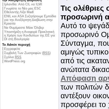
την Ανεξάρτητη Διαβίωση
Ιρλανδία: Από CIL να ILMI
Τις ολέθριες
Γνωρίστε το Νέο μας ESC
Εθελοντής Λίζα Madl
προσωρινή 
ENIL και ASA Συζητήσουμε Εμπόδια
για την Ανεξάρτητη Διαβίωση στην
Αυτό το ψεγάδ
Κροατία
Να Θυμόμαστε Μάικ Όλιβερ
Υποστήριξη η Αναφορά Προκλητική
προσωρινό Ο
η Χρήση των Κονδυλίων της ΕΕ για
DI στη Βουλγαρία
Σύνταγμα, που
Το Admin περιοχή
Εγγραφείτε
αμιγώς τυπικο
Συμβολή Των Ζωοτροφών (
RSS
)
Σχόλια
RSS
από τις ακατα
WordPress.org
ανώτατα δικασ
Απόφαση αρ
των πολιτών 
αντέξουν οικο
προσφέρει το