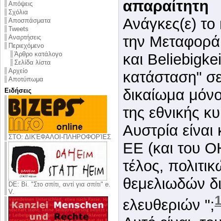
απαραίτητη
Απόψεις
Σχόλια
Ανάγκες(ε) το
Αποσπάσματα
Tweets
την Μεταφορά 
Αναρτήσεις
Περιεχόμενο
Άρθρο κατάλογο
και Beliebigkei
Σελίδα λίστα
Αρχείο
κατάσταση" σε
Αποτύπωμα
δικαίωμα μόνο
Ειδήσεις
της εθνικής κυ
Αυστρία είναι
ΣΤΟ: ΔΙΚΈΦΑΛΟΙ-ΠΛΗΡΟΦΟΡΊΕΣ
ΕΕ (και του Ο
τέλος, πολιτι
θεμελιωδών δ
DE: Bi. "Στο σπίτι, αντί για σπίτι" e.
V.
ελευθεριών ";