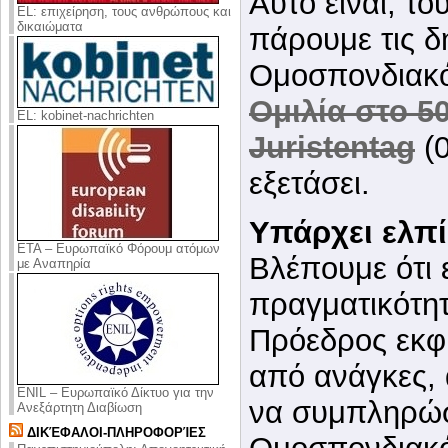
Αυτό είναι, το
EL: επιχείρηση, τους ανθρώπους και
δικαιώματα
πάρουμε τις δ
Ομοσπονδιακό
Ομιλία στο 5
EL: kobinet-nachrichten
Juristentag
(0
εξετάσει.
Υπάρχει ελπί
ΕΤΑ – Ευρωπαϊκό Φόρουμ ατόμων
Βλέπουμε ότι 
με Αναπηρία
πραγματικότητ
Πρόεδρος εκφρ
από ανάγκες, 
ENIL – Ευρωπαϊκό Δίκτυο για την
να συμπληρώσ
Ανεξάρτητη Διαβίωση
ΔΙΚΈΦΑΛΟΙ-ΠΛΗΡΟΦΟΡΊΕΣ