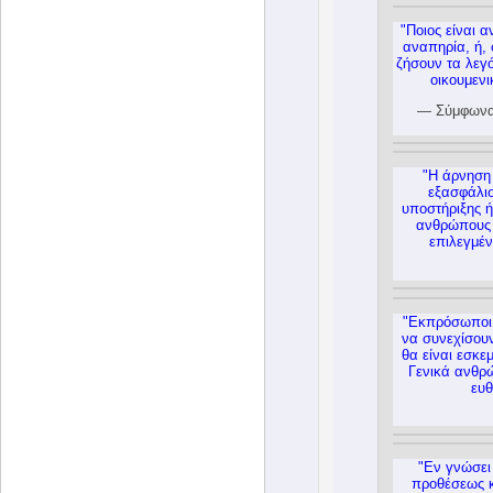
"Ποιος είναι 
αναπηρία, ή, 
ζήσουν τα λεγό
οικουμεν
— Σύμφωνα
"Η άρνηση 
εξασφάλισ
υποστήριξης ή
ανθρώπους 
επιλεγμέν
"Εκπρόσωποι τ
να συνεχίσου
θα είναι εσκε
Γενικά ανθρώ
ευθ
"Εν γνώσει 
προθέσεως κ