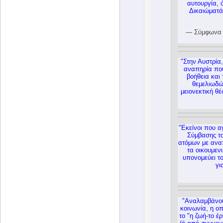
αυτουργία, 
Δικαιώματά
— Σύμφωνα Μ
"Στην Αυστρία,
αναπηρία που
βοήθεια και 
θεμελιωδώ
μειονεκτική θ
"Εκείνοι που α
Σύμβασης το
ατόμων με ανα
τα οικουμεν
υπονομεύει το
γι
"Αναλαμβάνου
κοινωνία, η οπ
το "η ζωή-το έρ