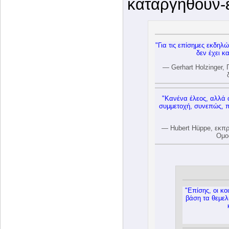
καταργηθούν-ε
"Για τις επίσημες εκδηλώ
δεν έχει κ
— Gerhart Holzinger,
"Κανένα έλεος, αλλά 
συμμετοχή, συνεπώς, π
— Hubert Hüppe, εκπρ
Ομο
"Επίσης, οι κο
βάση τα θεμελ