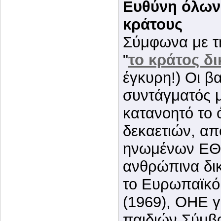
Ευθύνη όλων
κράτους
Σύμφωνα με τ
"
το κράτος δ
έγκυρη!) Οι β
συντάγματός μ
κατανοητό το 
δεκαετιών, απ
ηνωμένων ΕΘ
ανθρώπινα δικ
το Ευρωπαϊκό
(1969), ΟΗΕ γ
παιδιών Σύμβα