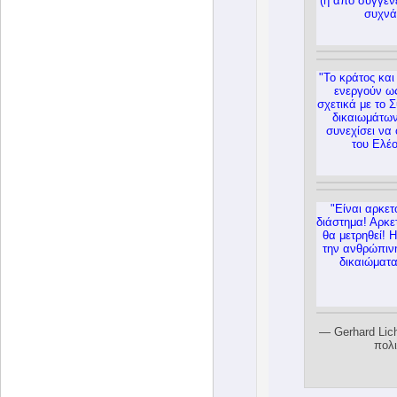
(ή από συγγενε
συχνά 
"Το κράτος και
ενεργούν ως
σχετικά με το 
δικαιωμάτων
συνεχίσει να 
του Ελέο
"Είναι αρκετ
διάστημα! Αρκετ
θα μετρηθεί! 
την ανθρώπινη
δικαιώματα
— Gerhard Lic
πολι