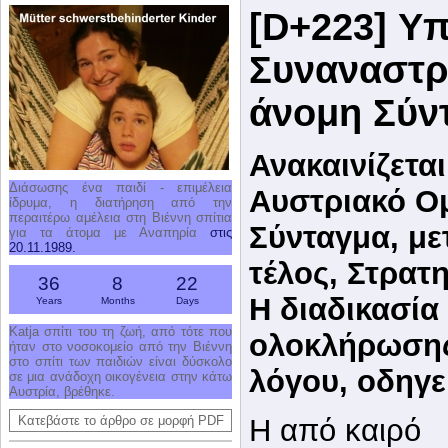
[D+223] Υπ
Συναναστρ
άνομη Σύν
Ανακαινίζετα
Διάσωσης ένα παιδί - επιμέλεια
Αυστριακό Ο
ίδρυμα, η διατήρηση από την
περαιτέρω αμέλεια στη Βιέννη σπίτια
Σύνταγμα, με
για τα άτομα με Αναπηρία
στις
20.11.1989.
τέλος, Στρατη
36
8
22
Η διαδικασία
Years
Months
Days
Katja σπίτι του τη ζωή, από τότε που
ολοκλήρωσης 
ήταν στο νοσοκομείο από την Βιέννη
στο σπίτι των παιδιών είναι δύσκολο
λόγου, οδηγε
σε μια ανάδοχη οικογένεια στην κάτω
Αυστρία, βρέθηκε.
Η από καιρό
Κατεβάστε το άρθρο σε μορφή PDF