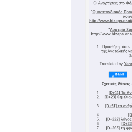
Οι Αναρτήσεις στο
Φό
"
Ομοσπονδιακός Πρόε
κοιν
http://www.bizeps.or.a
"
Αυστρία-Σύ
http://www.bizeps.or.
Προσθήκη: όσον α
της Ανατολικής γε
β
Translated by
Yand
Σχετικές Θέσεις
[D+11] Τα Α
[D+23] θεμελι
[D+51] τα ανθ
[
[D+222] λόγος
[D+23
[D+263] τη φρ