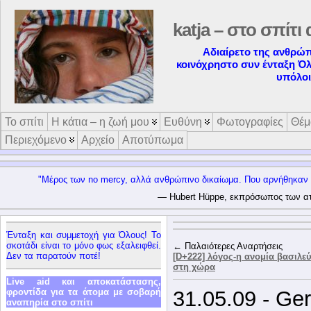
katja – στο σπίτι 
Αδιαίρετο της ανθρώπ
κοινόχρηστο συν ένταξη Ό
υπόλοι
Το σπίτι
Η κάτια – η ζωή μου
Ευθύνη
Φωτογραφίες
Θέμ
Περιεχόμενο
Αρχείο
Αποτύπωμα
"Μέρος των no mercy, αλλά ανθρώπινο δικαίωμα. Που αρνήθηκαν 
— Hubert Hüppe, εκπρόσωπος των ατ
Ένταξη και συμμετοχή για Όλους! Το
σκοτάδι είναι το μόνο φως εξαλειφθεί.
← Παλαιότερες Αναρτήσεις
Δεν τα παρατούν ποτέ!
[D+222] λόγος-η ανομία βασιλεύ
στη χώρα
Live aid και αποκατάστασης,
φροντίδα για τα άτομα με σοβαρή
31.05.09 - Ge
αναπηρία στο σπίτι