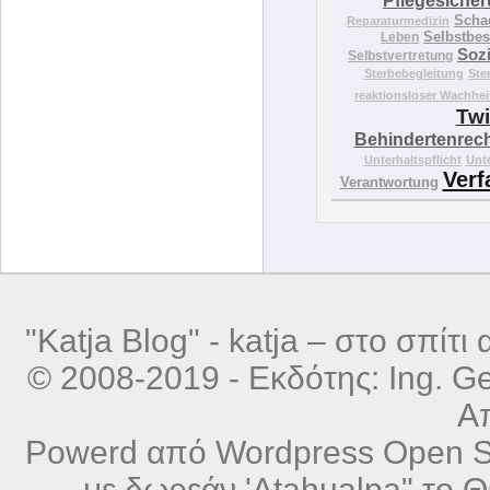
Pflegesiche
Scha
Reparaturmedizin
Selbstbe
Leben
Sozi
Selbstvertretung
Sterbebegleitung
Ste
reaktionsloser Wachhe
Twi
Behindertenrec
Unterhaltspflicht
Unt
Verf
Verantwortung
"Katja Blog" -
katja – στο σπίτι α
© 2008-2019 - Εκδότης: Ing. Ger
Α
Powerd από
Wordpress
Open So
με δωρεάν
'Atahualpa" το Θ