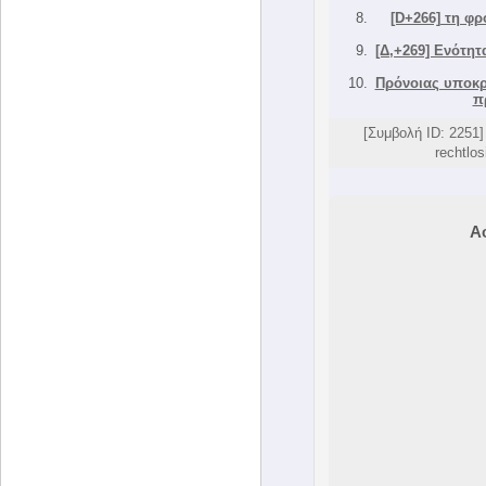
[D+266] τη φρ
[Δ,+269] Ενότητ
Πρόνοιας υποκρ
π
[Συμβολή ID: 2251] 
rechtlos
Α