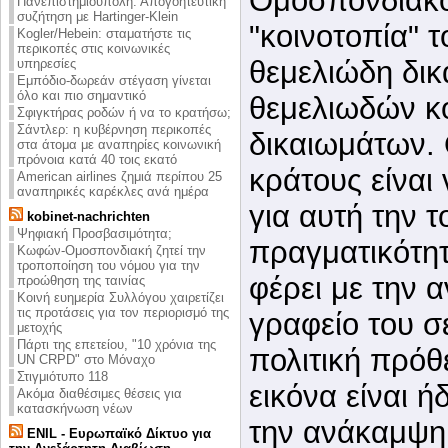
Ομοσπονδιακό
Πανεπιστημιούπολη: Απογοητευτική
συζήτηση με Hartinger-Klein
"κοινοτοπία" τ
Kogler/Hebein: σταματήστε τις
περικοπές στις κοινωνικές
θεμελιώδη δικ
υπηρεσίες
Εμπόδιο-δωρεάν στέγαση γίνεται
όλο και πιο σημαντικό
θεμελιωδών κ
Σφιγκτήρας ροδών ή να το κρατήσω;
Σάντλερ: η κυβέρνηση περικοπές
δικαιωμάτων.
στα άτομα με αναπηρίες κοινωνική
πρόνοια κατά 40 τοις εκατό
κράτους είναι
American airlines ζημιά περίπου 25
αναπηρικές καρέκλες ανά ημέρα
για αυτή την 
kobinet-nachrichten
Ψηφιακή Προσβασιμότητα;
πραγματικότητ
Κωφών-Ομοσπονδιακή ζητεί την
τροποποίηση του νόμου για την
φέρει με την
προώθηση της ταινίας
Κοινή ευημερία Συλλόγου χαιρετίζει
τις προτάσεις για τον περιορισμό της
γραφείο του σ
μετοχής
Πάρτι της επετείου, "10 χρόνια της
πολιτική πρόθ
UN CRPD" στο Μόναχο
Στιγμιότυπο 118
εικόνα είναι ή
Ακόμα διαθέσιμες θέσεις για
κατασκήνωση νέων
την ανάκαμψη
ENIL - Ευρωπαϊκό Δίκτυο για