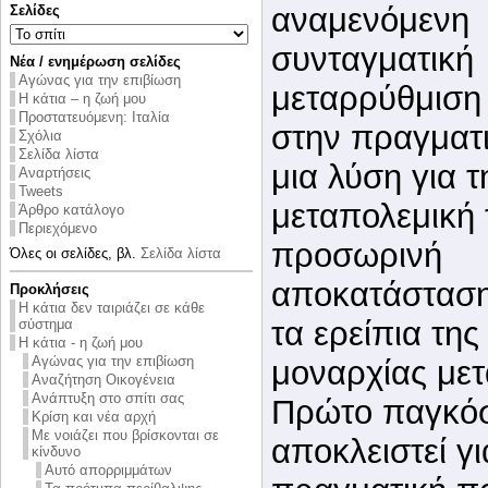
αναμενόμενη
Σελίδες
συνταγματική
Νέα / ενημέρωση σελίδες
Αγώνας για την επιβίωση
μεταρρύθμιση 
Η κάτια – η ζωή μου
Προστατευόμενη: Ιταλία
στην πραγματ
Σχόλια
Σελίδα λίστα
μια λύση για τ
Αναρτήσεις
Tweets
μεταπολεμική 
Άρθρο κατάλογο
Περιεχόμενο
προσωρινή
Όλες οι σελίδες, βλ.
Σελίδα λίστα
αποκατάστασ
Προκλήσεις
Η κάτια δεν ταιριάζει σε κάθε
τα ερείπια της
σύστημα
Η κάτια - η ζωή μου
Αγώνας για την επιβίωση
μοναρχίας μετ
Αναζήτηση Οικογένεια
Ανάπτυξη στο σπίτι σας
Πρώτο παγκόσ
Κρίση και νέα αρχή
Με νοιάζει που βρίσκονται σε
αποκλειστεί γ
κίνδυνο
Αυτό απορριμμάτων