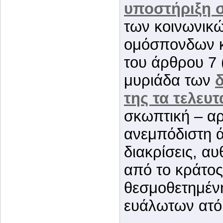
υποστήριξη 
των κοινωνικ
ομόσπονδων κ
του άρθρου 7 
μυριάδα των
δ
της τα τελευτ
σκωπτική – αρ
ανεμπόδιστη 
διακρίσεις, αυ
από το κράτος
θεσμοθετημένη
ευάλωτων ατό