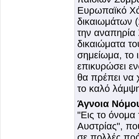
Ευρωπαϊκό Χά
δικαιωμάτων (
την αναπηρία 
δικαιώματα το
σημείωμα, το ι
επικυρώσει ε
θα πρέπει να 
το καλό λάμψη
Άγνοια Νόμο
"Εις το όνομα
Αυστρίας", πο
σε πολλές πρά