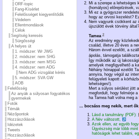
Mi a szerepe a lehetséges k
ORF-topic
(homályos) előrejelzések, 
Fang-Kísérlet
Mi ez a gyógyszer rendelete
Felelősséget kiegyenlítődik
hogy az orvosi kezelést? Ez
Védelem
Nem vagyunk csökkent az iga
Ellentmondások
újszülött évek törvény által
Célok
2
Segítség keresés
Tamea
Az eredmény egy közlekedés
Sürgősségi
család, illetve 20 éves a n
A helyes út
Három évvel ezelőtt, a szál
1. módszer: Wr JWG
ápolás, támogatja találkoz
2. módszer: nem SHG
Így működik az új lakossági
3. módszer: nem MSG
amelyek megfigyelhető a kar
4. módszer: nem ADG
Néhány hónappal ezelőtt Tam
Nem ADG vizsgálat kérés
annyira, hogy végül az inten
5. módszer: SVA GW
felügyeleti kapott a kórház
AOB
lehetséges!).
Mert a súlyos sérülést jött 
Felelősség
megfordult, hogy felmérje a
Az anyák a súlyosan fogyatékos
ha Tamea halt volna meg a b
gyermekek
Fotók
... bocsáss meg nekik, mert ők
Témák
Nézőpontok
Lásd a tanulmány (PDF):
Hozzászólások
A Név változott,
Azok ellen, az egyéb fogy
Idézetek
Ügyészség már több mint 
Tweets
hatóságok lehet találni, 
Hozzászólások