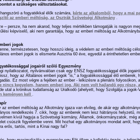
pontot a szükséges változtatásokat.
 hangszóró a fogyatékkal élők számára,
kérte az alkalomból, hogy a mai 
ögzítő az emberi méltóság, az Osztrák Szövetségi Alkotmány
.
ze – persze, ha nem akarod, hogy teljes mértékben támogatják is nagyon m
űlési képviselő, aki nem garantálja, hogy az emberi méltóság az Alkotmányb
emberi jogok
lenne, természetesen, hogy hosszú ideig, a védelem az emberi méltóság cél
talános emberi jogok is elismerte Ausztria 60 éve, egyedül a érinthetetlen emb
ogyatékossággal jogairól szóló Egyezmény
 jogi nyilatkozatot, nyilvánvalóan csak egy ENSZ fogyatékossággal élők jogai
ájössz, hogy az Általános emberi jogok "is," a fogyatékossággal élő emberek,
gadás. Ez most végre a fejében az ember - lelkizésre a plenáris folyosókon, a
e nincs kegyelem, hanem emberi jog. Aki nem volt hajlandó egy része, 
e utal a krónikus tudatlanság az Uralkodó (ahelyett, hogy Szolgálja a jogok
an keményen kell
.
apír
y az emberi méltóság az Alkotmány igaza van elvileg, de akár egy alkotmán
ányos rendelkezés 7. cikk, hogy az emberek nem lesz hátrányos helyzetű, me
igyelmen kívül hagyja a Szövetségi kormány, Államok, önkormányzatok, még 
elet csúszik figyelembe venni. Mit hozhat egy alkotmányos mondat arról, hog
a erős, tartós, mint a Kínai nagy fal?
, hogy maximalizálja a nyereség egy Elit állam a kollektív önzés, a teljesítm