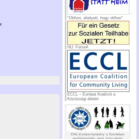
:
"Otthon, ahelyett, hogy otthon"
a:
HU: ForseA
ECCL – Európai Koalíció a
Közösségi életért
ENIL-Európai kampány: a Személyes
segítségnyújtás, most, hogy végre!