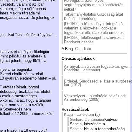
Norvégia: a Személyes
vezetők, valamint az ipar
segítségnyújtás megkülönböztetés
Hatalom, még a sötétben is.
nélkül?
telmes Maxim társadalmi
Takarmány-halálos Gazdaság által
 mozgásba hozza. De jelenleg ez
Kilépési Lehetőség
[D+1500] a fő akadályai Integráció,
valamint a részvételi jogokat a
fogyatékkal élő, rászoruló emberek
tt. Két "kis" példák a "gyász" ,
[D+1350] felelősséget a szervezett
Rendszer csapás
A Blog.
Cikk lista
ban vezet a súlyos ökológiai
, mint például az emberek a
Olvasás ajánlások
ig azt jelenti, hogy 95% - a
Az anyák a súlyosan fogyatékos gyer
 nyelv, az eugenika
Charlotte Lichtenauer
Szervi elváltozás az első
18 gyakran életmentő Műtét – pl.
Érdekel, Sürgősségi ellátás a sürgősség
kár (2012)
 erőfeszítéseit, orvosi
tékosság, tisztában az életét,
lés csak a mesterséges
Vészhelyzet – bürokrácia-belefulladt
Az emberiség (2005)
kor is, ha az, hogy általában
elyek nem voltak a szülők,
, a Szenvedés nem
Hozzászólások
fulladt 3.12.2008, a nemzetközi
Katja – az életem
(
3
)
Gerhard Lichtenauer
Kedves
Sanela, köszönöm a...
Sanela
: Hello! a fenntarthatóság
 nem triszómia 18 éves volt?