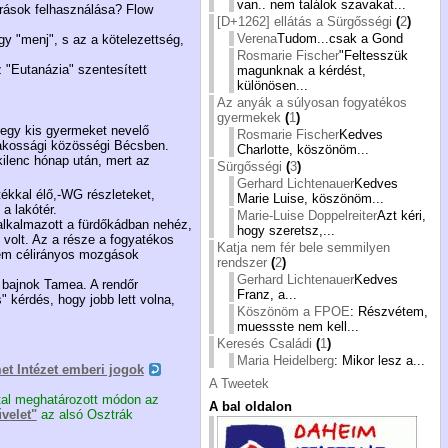
van.. nem találok szavakat...
rrások felhasználása? Flow
[D+1262] ellátás a Sürgősségi
(
2
)
Verena
Tudom...csak a Gond
gy "menj", s az a kötelezettség,
Rosmarie Fischer
"Feltesszük
 "Eutanázia" szentesített
magunknak a kérdést,
különösen...
Az anyák a súlyosan fogyatékos
gyermekek
(
1
)
 egy kis gyermeket nevelő
Rosmarie Fischer
Kedves
- lakossági közösségi Bécsben.
Charlotte, köszönöm...
kilenc hónap után, mert az
Sürgősségi
(
3
)
Gerhard Lichtenauer
Kedves
tékkal élő,-WG részleteket,
Marie Luise, köszönöm...
a lakótér.
Marie-Luise Doppelreiter
Azt kéri,
 alkalmazott a fürdőkádban nehéz,
hogy szeretsz,...
n volt. Az a része a fogyatékos
Katja nem fér bele semmilyen
 nem célirányos mozgások
rendszer
(
2
)
Gerhard Lichtenauer
Kedves
y bajnok Tamea. A rendőr
Franz, a...
 kérdés, hogy jobb lett volna,
Köszönöm a FPOE
: Részvétem,
muessste nem kell...
Keresés Családi
(
1
)
Maria Heidelberg
: Mikor lesz a...
et Intézet emberi jogok
A Tweetek
ltal meghatározott módon az
A bal oldalon
velet"
az alsó Osztrák