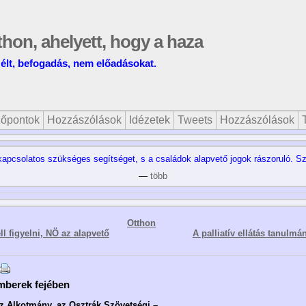
tthon, ahelyett, hogy a haza
élt, befogadás, nem előadásokat.
őpontok
Hozzászólások
Idézetek
Tweets
Hozzászólások
kapcsolatos szükséges segítséget, s a családok alapvető jogok rászoruló. S
—
több
Otthon
l figyelni, NÖ az alapvető
A palliatív ellátás tanulm
mberek fejében
z Alkotmány, az Osztrák Szövetségi –