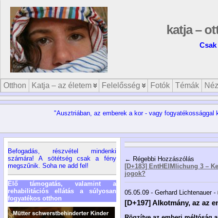
katja – o
Csak 
Otthon
Katja – az életem
Felelősség
Fotók
Témák
Néz
"Ausztriában, az emberek a kor - vagy fogyatékossággal 
Befogadás, részvétel mindenki
számára! A sötétség csak a fény
← Régebbi Hozzászólás
megszűnik. Soha ne add fel!
[D+183] EntHEIMlichung 3 – Kel
jogok?
Élő támogatás, valamint a
rehabilitációs ellátás a súlyosan
05.05.09 - Gerhard Lichtenauer -
fogyatékos otthon
[D+197] Alkotmány, az az e
Rögzítve az emberi méltóság a