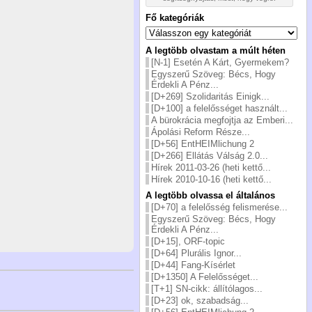
Fő kategóriák
Fő
kategóriák
A legtöbb olvastam a múlt héten
[N-1] Esetén A Kárt, Gyermekem?
Egyszerű Szöveg: Bécs, Hogy
Érdekli A Pénz...
[D+269] Szolidaritás Einigk...
[D+100] a felelősséget használt...
A bürokrácia megfojtja az Emberi...
Ápolási Reform Része...
[D+56] EntHEIMlichung 2
[D+266] Ellátás Válság 2.0...
Hírek 2011-03-26 (heti kettő...
Hírek 2010-10-16 (heti kettő...
A legtöbb olvassa el általános
[D+70] a felelősség felismerése...
Egyszerű Szöveg: Bécs, Hogy
Érdekli A Pénz...
[D+15], ORF-topic
[D+64] Plurális Ignor...
[D+44] Fang-Kísérlet
[D+1350] A Felelősséget...
[T+1] SN-cikk: állítólagos...
[D+23] ok, szabadság...