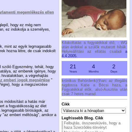
parlamenti megemlékezés ellen
eglepő, hogy ez még nem
an, ez indokolja a személyes,
Kilakoltatás a fogyatékkal élő, - WG
ok, mint az egyik legmagasabb
után érdekel a szülők mutatott hibák.
erek hozna létre, de csak indokolt
Helyreállítási az ellátás családi
a
4.4.2005.
21
4
2
ról szóló Egyezmény, tehát, hogy
 hatálya, az emberek igénye, hogy
Years
Months
Days
 hivatalokban, a végrehajtás
az emberi jogok megsértése
"
krónikus Behördenk(r)harc az illegális
-Végre), hogy a megszerzése
rugdossa Katie a Bécsi haza, a
Fogyatékkal élők, alsó-Ausztria után
csak 7 hetes marad.
yos módosítást a hatás már
Cikk
rt a fogyatékosság az élet
Cikk
a legmagasabb bíróságok, az
y "az emberi méltóság", amikor a
Legfrissebb Blog. Cikk
Felbujtás, összeesküvés, hogy a
haza Szerződés-törvényt
ény, a jólét, a (demokratikus) a