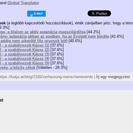
and
Global Translator
sok
(a legtöbb kapcsolódó hozzászólások), érték zárójelben jelzi, hogy a tém
9.3%]
ége, a tilalom az aktív eutanázia megszilárdítsa
[44.2%]
lmány: eutanázia abban az esetben, ha az Érintett nem kérdés
[41.6%]
ő eddig nem sikerült! (Az orvosok hét)
[40.6%]
0 - a szabályozott Káosz (1)
[37.6%]
0 - a szabályozott Káosz (2)
[37.6%]
0 - a szabályozott Káosz (3)
[37.6%]
0 - a szabályozott Káosz (4)
[37.6%]
0 - a szabályozott Káosz (5)
[37.6%]
ység, a közös célok
[Véletlen - 28.3%]
 https://katja.at/blog/2182/verfassung-menschenwuerde |
Írj egy megjegyzést
st