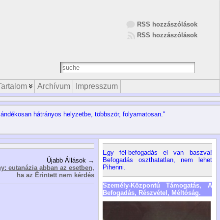
RSS hozzászólások
RSS hozzászólások
Tartalom
Archívum
Impresszum
zándékosan hátrányos helyzetbe, többször, folyamatosan."
Egy fél-befogadás el van baszva!
Befogadás oszthatatlan, nem lehet
Újabb Állások →
Pihenni.
ány: eutanázia abban az esetben,
ha az Érintett nem kérdés
Személy-Központú Támogatás, A
Befogadás, Részvétel, Méltóság.