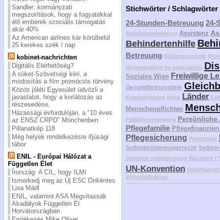
Sandler: kormányzati
Stichwörter / Schlagwörter
megszorítások, hogy a fogyatékkal
élő emberek szociális támogatás
24-Stunden-Betreuung
24-
akár 40%
As
Assistenz
Antidiskriminierung
Az American airlines kár körülbelül
Behi
Behindertenhilfe
25 kerekes szék / nap
Betreuung
Bildungssystem
Bioe
kobinet-nachrichten
Dis
Digitális Elérhetőség?
discrimination by association
A süket-Szövetségi kéri, a
Freiwillige L
Soziales Wien
módosítás a film promóciós törvény
Gleichb
Gesundheitssystem
Közös jóléti Egyesület üdvözli a
Länder
javaslatot, hogy a korlátozás az
Krankentötung
Krise
Le
részesedése,
Mensch
Menschenpflichten
Házassági évfordulóján, a "10 éves
Persönliche
az ENSZ CRPD" Münchenben
Palliativversorgung
Pflegefamilie
Pillanatkép 118
Pflegefinanzier
Még helyek rendelkezésre ifjúsági
Pflegesicherung
Prävention
tábor
Selbstbestimmungsrecht
Selbstv
ENIL - Európai Hálózat a
Syndrom reaktionsloser Wachheit 
Független Élet
UN-Konvention
Unterhaltspf
Írország: A CIL, hogy ILMI
Wirtschaftskrise
Ismerkedj meg az Új ESC Önkéntes
Lisa Mádl
ENIL, valamint ASA Megvitassák
Akadályok Független Él
Horvátországban
Emlékezés Mike Oliver