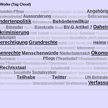
 Wolke (Tag Cloud)
Angehöri
Stunden-Pflege
Admin
Abtreibung
Ältere Menschen
Amstetten
Aussonderung
Befürsorgu
sistenzbedarf
Autonomie
Barrierefreiheit
ndertenpolitik
Behördenwillkür
Behinderung
Beistandspfli
Dahei
BV-G Artikel 7
Bittsteller
Bürokratie
Bund
thik
BIZEPS
kriminierung
Ethik
Eugenik
Euthanasie
Eugenische Indikation
Finanzkri
eistungen
Gesundheits- und Krankenp
Fristenlösung
Gemeinden
Gerechtigkeit
erechtigung
Grundrechte
Heime
GuKG
GuKG Novelle 2009
lebenswert
lebensunwert
bensmedizin
Lebensrecht
Lebensstilmedizin
Medien
M
Ökono
enrechte
Menschenwürde
Niederösterreich
Pflege
Pflegebedarf
 Assistenz
Pflegebedürftigkeit
Personenbetreuung
ung
Pflegegeld
Pflegekatastrophe
Pflegekollaps
Pflegenotstand
Pflegekosten
Rechtsstaat
Schadensfall
Selbstbes
Reparaturmedizin
Schulunfähigkeit
Sozialhilfe
Sozialsystem
ertretung
Spätabtreibung
Sterbebegleitung
Sterb
Teilhabe
Twitter
UN-Behinder
("Wachkoma")
Trisomie 18
Überalterung
Verfass
Unterstützungsbedarf
Verantwortung
licht
Unterlassungsklage