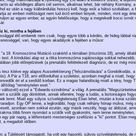
acto az elsődleges állami cél semmi, alkalmas lehet, bár néhány Kormány, a 
hol ez után a nagy kiábrándulás hosszú kell, hogy esik a hátsó szobában, a 
tartja az emberi méltóságot nem tud érző emberi lények, minden, mint egy ér
ruljon az egyes ember, az egyén felelőssége, hogy a megrekedt kocsi ismét
ár.
z ki, mintha a fejében
sággal élő emberek nem csak, hogy egyre több a kérdés, de hideg lábbal rúgo
szerességgel, van, hogy egyes akadályok a fejében a műsor:
"a 18. Kromoszóma Mutáció szakértő a témában (triszómia 18), amely általá
s test. A kiindulási alap ez a ritka kromoszóma sajátossága sokkal nehezebb
alában jobb előrejelzések (a prenatális feltételezett diagnózis, de ez még mind
 lesz kitéve egy alapos Ausselektierung ("felszámolására" a Gondolkodás, a
. A Pár a T18, ami előfordulhat a születési, azonban meghal a miatt, hogy 
nvedők éri el a serdülő korban. Ez a magas halandóság miatt a tény, hogy T
 állítólag "reménytelen eset."
v változott) ezzel a "Edwards-szindróma" a világ. A prenatális "Megszüntetése"
t a szülők úgy döntöttek, annak ellenére, hogy a tudás, a biztonságos fogya
nek lenni. Miatt egy súlyos szívelégtelenség Elian lehet, miután a korai szü
 maradjon. Egy OP lenne, a legkorábbi, hogy csak néhány hónap múlva, még ak
n esett, azonban nem sokkal ezután, egy másik veszély, hogy az áldozat, am
zakma több finom nyomást a szülők volt gyakorolni, nem lenne reménytelen
egy pár napig, a létfenntartó mesterséges szellőzés a "ki" pontot. Elian meg
, a megadott időben.
arc a Túlélésért támogatott, ha volt egy hasonló, súlyos szívelégtelenség, de