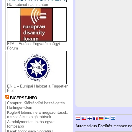
HU: kobinet-nachrichten
EFA – Európai Fogyatékosügyi
Fórum
ENIL – Európai Hálózat a Független
Élet
BICEPSZ-INFO
Campus: Kiábrándító beszélgetés
Hartinger-Klein
Kogler/Hebein: ne a megszorítások,
a szociális szolgáltatások
Akadálymentes lakás egyre
Automatikus Fordítás messze nem
fontosabb
Kerék fogót vagy vontatni?