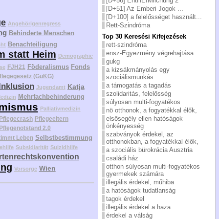
[D+56] EntHEIMlichung 2
[D+51] Az Emberi Jogok ...
[D+100] a felelősséget használt...
ge
Angehörigenregress
Rett-Szindróma
ng
Behinderte Menschen
Top 30 Keresési Kifejezések
Benachteiligung
rett-szindróma
cht
m statt Heim
ensz-Egyezmény végrehajtása
Demographie
gukg
Föderalismus
Fonds
FJH21
se
a kizsákmányolás egy
flegegesetz (GuKG)
szociálismunkás
a támogatás a tagadás
Inklusion
Katja
Jugendamt
szolidaritás, felelősség
Mehrfachbehinderung
edizin
súlyosan multi-fogyatékos
mismus
Palliativmedizin
nö otthonok, a fogyatékkal élők,
elsősegély ellen hatóságok
Pflegecrash
Pflegeeltern
önkényesség
Pflegenotstand 2.0
szabványok érdekel, az
Selbstbestimmung
timmt Leben
otthonokban, a fogyatékkal élők,
ehilfe
Subsidiarität
Suizidhilfe
a szociális bürokrácia Ausztria
tenrechtskonvention
családi ház
ung
otthon súlyosan multi-fogyatékos
Wien
Vorsorge
gyermekek számára
illegális érdekel, műhiba
a hatóságok tudatlanság
tagok érdekel
illegális érdekel a haza
érdekel a válság