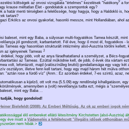
ezelési költségek az orvosi vizsgálata "értelmes" kezelések "hatékony" a fo
vagy krause méltatlan Élet - gondolatok a szempontok egy?
k a határ menti térségben a felelőssége, hogy hagyja, hogy a Haldokló is, ho
ek tartani?
zi Erkölcs az orvosi gyakorlat, hasonló messze, mint Hollandiában, ahol az
?
i baleset, mint egy Baba, a súlyosan multi-fogyatékos Tamea készült, mint
evelőanyja jól gondozott, karbantartott. Fél éve, hogy ő most él, fogyatékos 
lás Tameas egy hasonlóan strukturált intézmény alsó-Ausztria törölni kellett, 
3
tam az igényeinek Tameas
 érdekel, hogy jobb, volt az anya fáradhatatlanul a személyzet, a Bécs-fogya
bantartási az Tameas. Ezúttal működnie kell, de jobb, ő évek óta vártam ezt 
ea volt, leforrázott, majd (valószínűleg bruttó) gondatlansága egy vagy két
zív osztályon, illetve fenn kell tartani, hogy egy majd három hét múlva ottho
ban: "aztán rose a fürdő víz" (Anm.: Ez azonban érdekel, 7-es szintű, azaz,
automatikusan a kijelző, ott volt ma (5.5.09) egy rendőrségi kihallgatáson, eg
 körülmények, amennyiben a (volt) nevelőanyja tudta ezt, mégis a "személyes"
aleset, mint egy Baba ...
 tudják, hogy gondolod!
Heiner Bielefeldt (2008): Az Emberi Méltóság. Az ok az emberi jogok ném
atékossággal élő embereket ellátó létesítmény Kirchstetten (alsó-Ausztria) á
egy éve miatt a
Vádemelés a feltételezett "illegális idősek otthonában mű
egyszerűen nem hibák.>