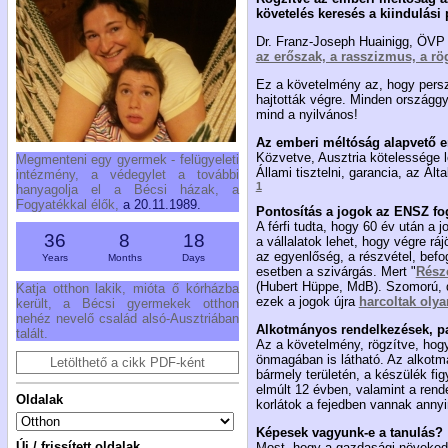
követelés keresés a kiindulási 
Dr. Franz-Joseph Huainigg, ÖVP
az erőszak, a rasszizmus, a r
Ez a követelmény az, hogy pers
hajtották végre. Minden országgy
mind a nyilvános!
Az emberi méltóság alapvető 
Közvetve, Ausztria kötelessége 
Megmenteni egy gyermek - felügyeleti
Állami tisztelni, garancia, az Ál
intézmény, a védegylet a további
1
hanyagolja el a Bécsi házak, a
Fogyatékkal élők,
a 20.11.1989.
Pontosítás a jogok az ENSZ f
A férfi tudta, hogy 60 év után a
36
8
18
a vállalatok lehet, hogy végre r
az egyenlőség, a részvétel, befo
Years
Months
Days
esetben a szivárgás. Mert "
Rész
(Hubert Hüppe, MdB). Szomorú, d
Katja otthon lakik, mióta ő kórházba
ezek a jogok újra
harcoltak oly
került, a Bécsi gyermekek otthon
nehéz nevelő család alsó-Ausztriában
Alkotmányos rendelkezések, p
talált.
Az a követelmény, rögzítve, hog
önmagában is látható. Az alkotm
Letölthető a cikk PDF-ként
bármely területén, a készülék f
elmúlt 12 évben, valamint a rend
Oldalak
korlátok a fejedben vannak annyir
Képesek vagyunk-e a tanulás?
Új / frissített oldalak
Most, hogy a gazdasági növekedés