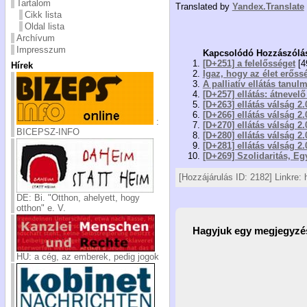
Tartalom
Translated by
Yandex.Translate
Cikk lista
Oldal lista
Archívum
Impresszum
Kapcsolódó Hozzászólá
[D+251] a felelősséget
[4
Hírek
Igaz, hogy az élet erőss
A palliatív ellátás tanu
[D+257] ellátás: átnevel
[D+263] ellátás válság 2.
[D+266] ellátás válság 2.
:
[D+270] ellátás válság 2.
BICEPSZ-INFO
[D+280] ellátás válság 2.
[D+281] ellátás válság 2.
[D+269] Szolidaritás, Eg
[Hozzájárulás ID: 2182] Linkre:
DE: Bi. "Otthon, ahelyett, hogy
otthon" e. V.
Hagyjuk egy megjegyzé
HU: a cég, az emberek, pedig jogok