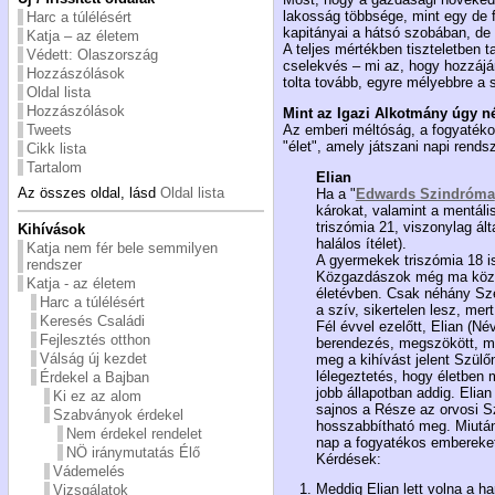
lakosság többsége, mint egy de f
Harc a túlélésért
kapitányai a hátsó szobában, de 
Katja – az életem
A teljes mértékben tiszteletben 
Védett: Olaszország
cselekvés – mi az, hogy hozzájá
Hozzászólások
tolta tovább, egyre mélyebbre a s
Oldal lista
Hozzászólások
Mint az Igazi Alkotmány úgy né
Az emberi méltóság, a fogyatékos
Tweets
"élet", amely játszani napi rend
Cikk lista
Tartalom
Elian
Az összes oldal, lásd
Oldal lista
Ha a "
Edwards Szindróma
károkat, valamint a mentáli
triszómia 21, viszonylag ált
Kihívások
halálos ítélet).
Katja nem fér bele semmilyen
A gyermekek triszómia 18 is
rendszer
Közgazdászok még ma közös)
Katja - az életem
életévben. Csak néhány Sze
Harc a túlélésért
a szív, sikertelen lesz, mert
Keresés Családi
Fél évvel ezelőtt, Elian (Né
Fejlesztés otthon
berendezés, megszökött, mer
Válság új kezdet
meg a kihívást jelent Szülő
lélegeztetés, hogy életben
Érdekel a Bajban
jobb állapotban addig. Elia
Ki ez az alom
sajnos a Része az orvosi S
Szabványok érdekel
hosszabbítható meg. Miután 
Nem érdekel rendelet
nap a fogyatékos embereket
NÖ iránymutatás Élő
Kérdések:
Vádemelés
Meddig Elian lett volna a h
Vizsgálatok