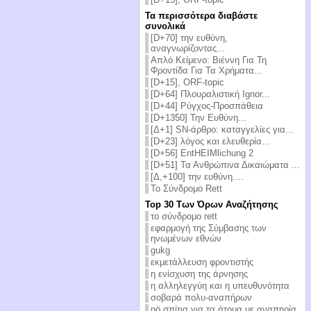
Τα περισσότερα διαβάστε
συνολικά
[D+70] την ευθύνη,
αναγνωρίζοντας...
Απλό Κείμενο: Βιέννη Για Τη
Φροντίδα Για Τα Χρήματα...
[D+15], ORF-topic
[D+64] Πλουραλιστική Ignor...
[D+44] Ρύγχος-Προσπάθεια
[D+1350] Την Ευθύνη...
[Δ+1] SN-άρθρο: καταγγελίες για...
[D+23] λόγος και ελευθερία...
[D+56] EntHEIMlichung 2
[D+51] Τα Ανθρώπινα Δικαιώματα ...
[Δ,+100] την ευθύνη....
Το Σύνδρομο Rett
Top 30 Των Όρων Αναζήτησης
το σύνδρομο rett
εφαρμογή της Σύμβασης των
ηνωμένων εθνών
gukg
εκμετάλλευση φροντιστής
η ενίσχυση της άρνησης
η αλληλεγγύη και η υπευθυνότητα
σοβαρά πολυ-αναπήρων
nö σπίτια για τα άτομα με αναπηρία