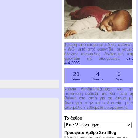
Έξωση από άτομα με ειδικές ανάγκες
- WG, μετά από φροντίδα, οι γονείς
έδειξαν ανωμαλίες. Ανάκαμψη στη
φροντίδα της οικογένειας
στις
4.4.2005.
21
4
5
Years
Months
Days
χρόνια Behördenk(r)μάχη για την
παράνομη εκδίωξη της Κέιτι από τη
Βιέννη στο σπίτι για τα άτομα με
Αναπηρία στην κάτω Αυστρία, μετά
από μόλις 7 εβδομάδες παραμονής.
Το άρθρο
Το
άρθρο
Πρόσφατο Άρθρο Στο Blog
Υποκίνηση και συνωμοσία για την