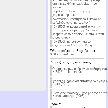
αρχική Συνθήκη-παραβίαση του
νόμου
Νορβηγία: Προσωπική βοήθεια,
χωρίς διακρίσεις;
Ζωοτροφές-θανατηφόρα Οικονομία
με Έξοδο από την Επιλογή
[D+1500] τα κύρια εμπόδια για την
Ένταξη και συμμετοχή, δικαιώματα
ατόμων με αναπηρίες και άτομα που
έχουν ανάγκη
[D+1350] την ευθύνη για το
οργανωμένο Σύστημα θλίψη
Όλο το άρθρο στο Blog, δείτε το
Άρθρο κατάλογο
Διαβάζοντας τις συστάσεις
Οι μητέρες των ατόμων με σοβαρή ανα
Η Σάρλοτ Lichtenauer
Φροντίδα φροντίδα έκτακτης Ανάγκης 
ζημιά (2012)
Έκτακτης ανάγκης – γραφειοκρατία που
Η ανθρωπότητα (2005)
Σχόλια