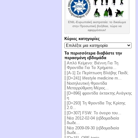
ENIL-Ευρωπαϊκή εκστρατεία: το δικαίωμα
στην Προσωπική βοήθεια, τώρα να
εφαρμόσουν!
Κύριες κατηγορίες
Κύριες
κατηγορίες
Τα περισσότερα διαβάστε την
περασμένη εβδομάδα
Απλό Κείμενο: Βιέννη Για Τη
Φροντίδα Για Τα Χρήματα...
[Α-1] Σε Περίπτωση Βλάβης Παιδί;
[D+241] lifestyle medicine m...
Νοσηλευτική Φροντίδα
Μεταρρύθμιση Μέρος...
[D+896] φροντίδα έκτακτης Ανάγκης
η
[D+293] Τη Φροντίδα Της Κρίσης
2.0...
[D+307] FSW: Το όνειρο του...
Νέα 2012-02-04 (εβδομαδιαία
δωδε...
Νέα 2009-09-30 (εβδομαδιαία
δωδε...
[D+15], ORF-topic