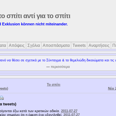
το σπίτι αντί για το σπίτι
d Exklusion können nicht miteinander.
ατα
Απόψεις
Σχόλια
Αποσπάσματα
Tweets
Αναρτήσεις
Π
ανό να θέσει σε σχετικά με το Σύνταγμα & τα θεμελιώδη δικαιώματα και τις ν
—
περισσότερα
Το σπίτι
eets)
Νέα 
α tweets)
ίγονται έξω κατά των κρατικών αδικία.
2011-07-27
ίας σημαίνει ότι η έφεση έχει εξαντληθεί.
2011-07-27