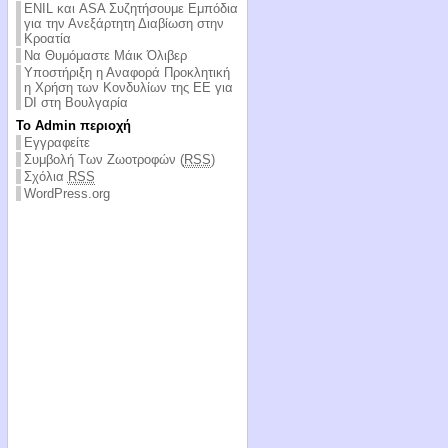
ENIL και ASA Συζητήσουμε Εμπόδια
για την Ανεξάρτητη Διαβίωση στην
Κροατία
Να Θυμόμαστε Μάικ Όλιβερ
Υποστήριξη η Αναφορά Προκλητική
η Χρήση των Κονδυλίων της ΕΕ για
DI στη Βουλγαρία
Το Admin περιοχή
Εγγραφείτε
Συμβολή Των Ζωοτροφών (
RSS
)
Σχόλια
RSS
WordPress.org